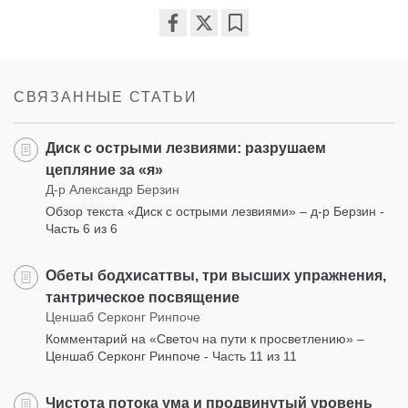
Share
Bookmark
on
facebook
СВЯЗАННЫЕ СТАТЬИ
Диск с острыми лезвиями: разрушаем
цепляние за «я»
Д-р Александр Берзин
Обзор текста «Диск с острыми лезвиями» – д-р Берзин -
Часть 6 из 6
Обеты бодхисаттвы, три высших упражнения,
тантрическое посвящение
Ценшаб Серконг Ринпоче
Комментарий на «Светоч на пути к просветлению» –
Ценшаб Серконг Ринпоче - Часть 11 из 11
Чистота потока ума и продвинутый уровень