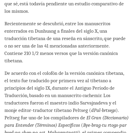
que sé, está todavía pendiente un estudio comparativo de
los mismos.
Recientemente se descubrió, entre los manuscritos
enterrados en Dunhuang a finales del siglo X, una
traducción tibetana de una reseña en sánscrito, que puede
o no ser una de las 41 mencionadas anteriormente.
Contiene 210 1/2 menos versos que la versión canónica
tibetana.
De acuerdo con el colofón de la versión canónica tibetana,
el texto fue traducido por primera vez al tibetano a
principios del siglo IX, durante el Antiguo Período de
Traducción, basado en un manuscrito cachemir. Los
traductores fueron el maestro indio Sarvajnadeva y el
monje editor-traductor tibetano Peltseg (
dPal-brtsegs
).
Peltseg fue uno de los compiladores de
El Gran (Diccionario)
para Entender (Términos) Específicos
(
Bye-brag-tu rtogs-par
byed-pa chen-po
, sct.
Mahavyutpatti
), el primer compendio