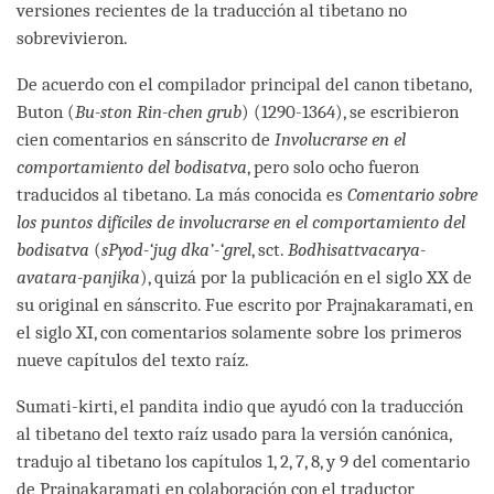
versiones recientes de la traducción al tibetano no
sobrevivieron.
De acuerdo con el compilador principal del canon tibetano,
Buton (
Bu-ston Rin-chen grub
) (1290-1364), se escribieron
cien comentarios en sánscrito de
Involucrarse en el
comportamiento del bodisatva
, pero solo ocho fueron
traducidos al tibetano. La más conocida es
Comentario sobre
los puntos difíciles de involucrarse en el comportamiento del
bodisatva
(
sPyod-‘jug dka’-‘grel
, sct.
Bodhisattvacarya-
avatara-panjika
), quizá por la publicación en el siglo XX de
su original en sánscrito. Fue escrito por Prajnakaramati, en
el siglo XI, con comentarios solamente sobre los primeros
nueve capítulos del texto raíz.
Sumati-kirti, el pandita indio que ayudó con la traducción
al tibetano del texto raíz usado para la versión canónica,
tradujo al tibetano los capítulos 1, 2, 7, 8, y 9 del comentario
de Prajnakaramati en colaboración con el traductor