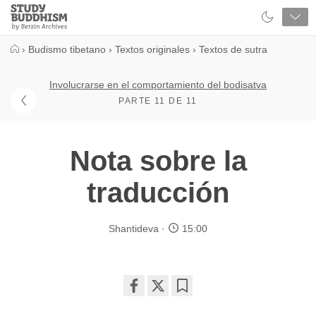
Close
Study
Buddhism
Home
›
Budismo tibetano
›
Textos originales
›
Textos de sutra
Involucrarse en el comportamiento del bodisatva
PARTE 11 DE 11
Nota sobre la
traducción
Shantideva
15:00
Share
Bookmark