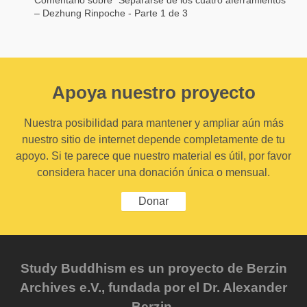
– Dezhung Rinpoche - Parte 1 de 3
Apoya nuestro proyecto
Nuestra posibilidad para mantener y ampliar aún más
nuestro sitio de internet depende completamente de tu
apoyo. Si te parece que nuestro material es útil, por favor
considera hacer una donación única o mensual.
Donar
Study Buddhism es un proyecto de Berzin
Archives e.V., fundada por el Dr. Alexander
Berzin.