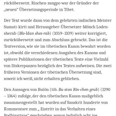
rückübersetzt. Rinchen-zangpo war der Gründer der
„neuen“ Übersetzungsperiode in Tibet.
Der Text wurde dann von dem gelehrten indischen Meister
Sumati-kirti und Herausgeber-Übersetzer-Mönch Loden-
sherab (
Blo-ldan shes-rab
) (1059–1109) weiter korrigiert,
zurückübersetzt und zum Abschluss gebracht. Das ist die
Textversion, wie sie im tibetischen Kanon bewahrt worden
ist, obwohl die verschiedenen Ausgaben des Kanons und
spätere Publikationen der tibetischen Texte eine Vielzahl
von Diskrepanzen bezüglich des Textes aufweisen. Die zwei
früheren Versionen der tibetischen Übersetzung sind,
soweit ich weiß, nicht erhalten geblieben.
Den Aussagen von Butön (tib.
Bu-ston Rin-chen grub
) (1290
– 1364) zufolge, der den tibetischen Kanon maßgeblich
zusammengestellt hat wurden auf Sanskrit hunderte von
Kommentare zum „ Eintritt in das Verhalten eines
Bodhisattvas“ geschrieben, wovon lediglich acht ins