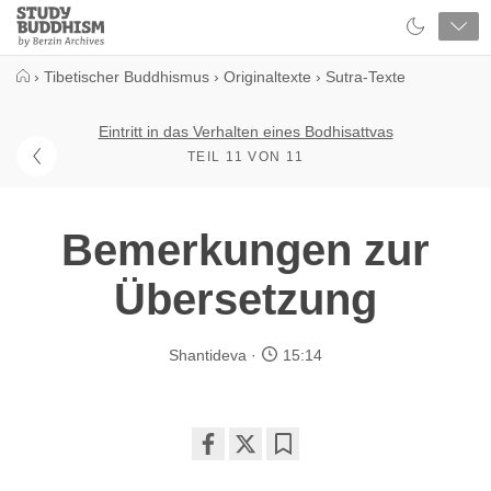
Close
Study
Buddhism
Home
›
Tibetischer Buddhismus
›
Originaltexte
›
Sutra-Texte
Eintritt in das Verhalten eines Bodhisattvas
TEIL 11 VON 11
Bemerkungen zur
Übersetzung
Shantideva
15:14
Share
Bookmark