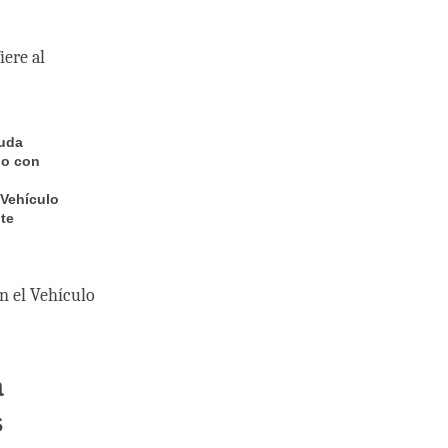
iere al
Buda
do con
 Vehículo
nte
n el Vehículo
a
s