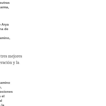
sutras
harma,
o Arya
ha de
camino,
 tres mejores
beración y la
 camino
,
mociones
 el
al
 la