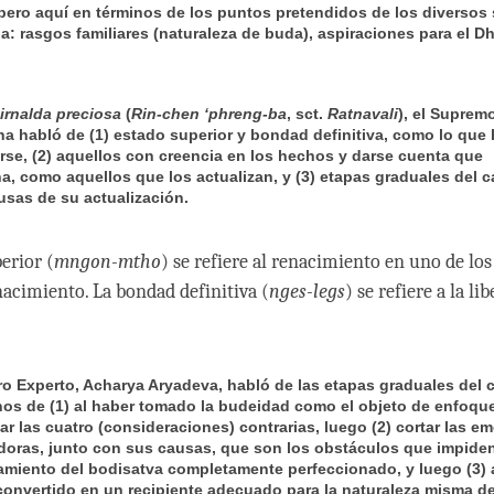
pero aquí en términos de los puntos pretendidos de los diversos 
: rasgos familiares (naturaleza de buda), aspiraciones para el D
irnalda preciosa
(
Rin-chen ‘phreng-ba
, sct.
Ratnavali
)
, el Suprem
a habló de (1) estado superior y bondad definitiva, como lo que 
arse, (2) aquellos con creencia en los hechos y darse cuenta que
na, como aquellos que los actualizan, y (3) etapas graduales del 
sas de su actualización.
erior (
mngon-mtho
) se refiere al renacimiento en uno de los
nacimiento. La bondad definitiva (
nges-legs
) se refiere a la li
ro Experto, Acharya Aryadeva, habló de las etapas graduales del
nos de (1) al haber tomado la budeidad como el objeto de enfoque
r las cuatro (consideraciones) contrarias, luego (2) cortar las e
doras, junto con sus causas, que son los obstáculos que impiden
miento del bodisatva completamente perfeccionado, y luego (3) 
convertido en un recipiente adecuado para la naturaleza misma de