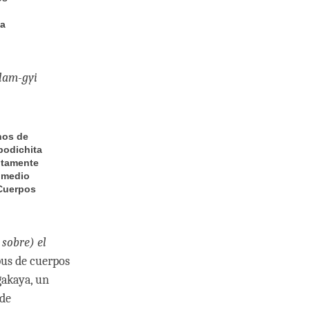
la
lam-gyi
nos de
bodichita
altamente
r medio
 Cuerpos
sobre) el
rpus de cuerpos
gakaya, un
 de