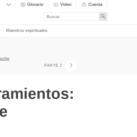
Glosario
Vídeo
Cuenta
Enter
Search
search
term
s
Maestros espirituales
poche
PARTE 2
ramientos:
e