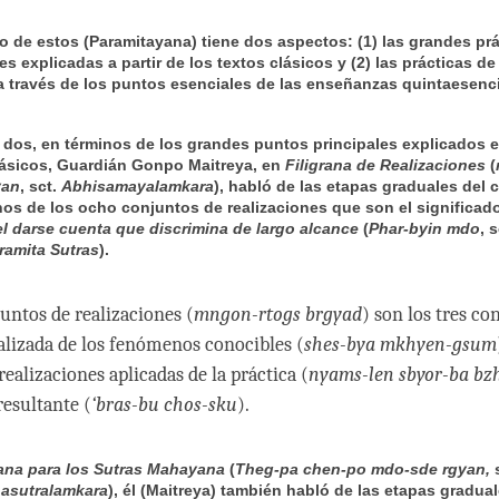
ro de estos (Paramitayana) tiene dos aspectos: (1) las grandes pr
es explicadas a partir de los textos clásicos y (2) las prácticas de
 través de los puntos esenciales de las enseñanzas quintaesenci
 dos, en términos de los grandes puntos principales explicados e
lásicos, Guardián Gonpo Maitreya, en
Filigrana de Realizaciones
(
yan
, sct.
Abhisamayalamkara
)
, habló de las etapas graduales del
nos de los ocho conjuntos de realizaciones que son el significad
el darse cuenta que discrimina de largo alcance
(
Phar-byin mdo
, s
ramita Sutras
).
untos de realizaciones (
mngon-rtogs brgyad
) son los tres co
alizada de los fenómenos conocibles (
shes-bya mkhyen-gsum
ealizaciones aplicadas de la práctica (
nyams-len sbyor-ba bz
esultante (
‘bras-bu chos-sku
).
rana para los Sutras Mahayana
(
Theg-pa chen-po mdo-sde rgyan,
asutralamkara
), él (Maitreya) también habló de las etapas gradual