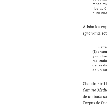
renacimi
liberació
budeidad
Atisha los ex
sgron-ma,
sct
El Ilust
(1) entr
y no dua
realizad
de las di
de un bu
Chandrakirti 
Camino Medi
de un buda so
Corpus de Cue