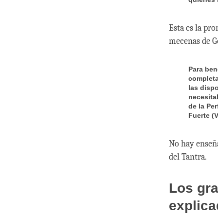
Esta es la pr
mecenas de G
Para ben
completa
las disp
necesita
de la Pe
Fuerte (V
No hay enseña
del Tantra.
Los gra
explica