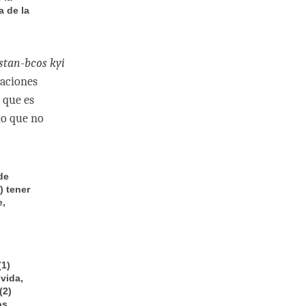
a de la
stan-bcos kyi
raciones
 que es
lo que no
de
) tener
e,
(1)
 vida,
(2)
os