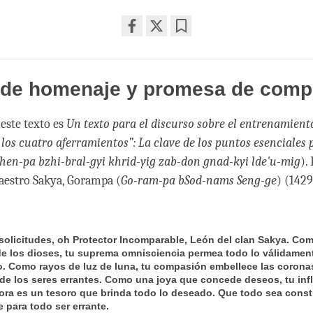
Share
Bookmark
on
facebook
 de homenaje y promesa de comp
este texto es
Un texto para el discurso sobre el entrenamien
 los cuatro aferramientos”: La clave de los puntos esenciales
hen-pa bzhi-bral-gyi khrid-yig zab-don gnad-kyi lde'u-mig
).
aestro Sakya, Gorampa (
Go-ram-pa bSod-nams Seng-ge
) (1429
solicitudes, oh Protector Incomparable, León del clan Sakya. Com
e los dioses, tu suprema omnisciencia permea todo lo válidamen
. Como rayos de luz de luna, tu compasión embellece las coronas
de los seres errantes. Como una joya que concede deseos, tu inf
ora es un tesoro que brinda todo lo deseado. Que todo sea const
e para todo ser errante.