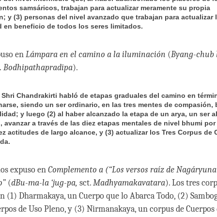
entos samsáricos, trabajan para actualizar meramente su propia
n; y (3) personas del nivel avanzado que trabajan para actualizar 
 en beneficio de todos los seres limitados.
puso en
Lámpara en el camino a la iluminación
(
Byang-chub 
.
Bodhipathapradipa
).
re Shri Chandrakirti habló de etapas graduales del camino en térmi
enarse, siendo un ser ordinario, en las tres mentes de compasión, 
lidad; y luego (2) al haber alcanzado la etapa de un arya, un ser 
o, avanzar a través de las diez etapas mentales de nivel bhumi po
ez actitudes de largo alcance, y (3) actualizar los Tres Corpus de
da.
los expuso en
Complemento a (“Los versos raíz de Nagáryuna 
o”
(
dBu-ma-la ‘jug-pa,
sct.
Madhyamakavatara
). Los tres co
n (1) Dharmakaya, un Cuerpo que lo Abarca Todo, (2) Sambo
rpos de Uso Pleno, y (3) Nirmanakaya, un corpus de Cuerpos