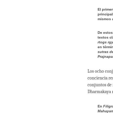
El prime
principal
mismos a
De estos
textos c
rtogs rg
en térmi
sutras d
Prajnapa
Los ocho conj
conciencia re
conjuntos de r
Dharmakaya r
En
Filig
Mahayan