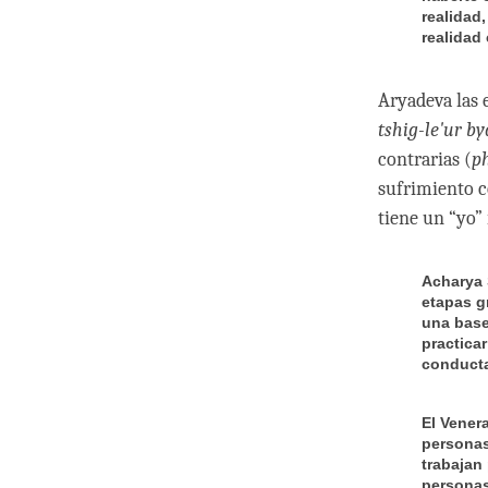
realidad,
realidad 
Aryadeva las
tshig-le'ur b
contrarias (
ph
sufrimiento c
tiene un “yo”
Acharya 
etapas g
una base
practicar
conducta
El Vener
personas
trabajan
personas