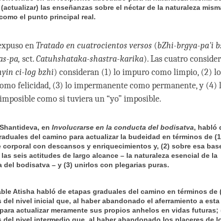
 (actualizar) las enseñanzas sobre el néctar de la naturaleza mism
como el punto principal real.
 expuso en
Tratado
en
cuatrocientos versos
(
bZhi-brgya-pa'i b
yas-pa,
sct.
Catuhshataka-shastra-karika
). Las cuatro conside
yin ci-log bzhi
) consideran (1) lo impuro como limpio, (2) lo
omo felicidad, (3) lo impermanente como permanente, y (4) 
 imposible como si tuviera un “yo” imposible.
Shantideva, en
Involucrarse en la conducta del bodisatva
, habló 
raduales del camino para actualizar la budeidad en términos de (1
 corporal con descansos y enriquecimientos y, (2) sobre esa bas
 las seis actitudes de largo alcance
–
la naturaleza esencial de la
 del bodisatva – y (3) unirlos con plegarias puras.
able Atisha habló de etapas graduales del camino en términos de 
 del nivel inicial que, al haber abandonado el aferramiento a esta
 para actualizar meramente sus propios anhelos en vidas futuras; 
 del nivel intermedio que, al haber abandonado los placeres de l