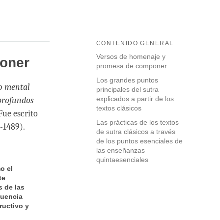
CONTENIDO GENERAL
Versos de homenaje y
oner
promesa de componer
Los grandes puntos
to mental
principales del sutra
explicados a partir de los
 profundos
textos clásicos
 Fue escrito
Las prácticas de los textos
-1489).
de sutra clásicos a través
de los puntos esenciales de
las enseñanzas
quintaesenciales
o el
te
 de las
luencia
ructivo y