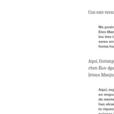
Con este vers
Me postr
Eres Man
los tres
seres er
forma hu
Aquí, Goramp
chen Kun-dga
Jetsun Manjus
Aquí, ex
en respu
de mente
has alca
tu rique
quienes 