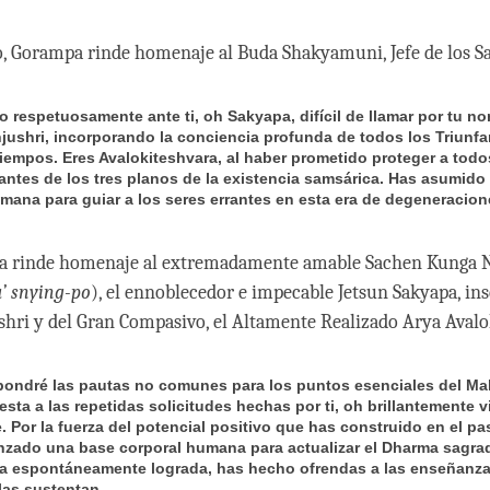
o, Gorampa rinde homenaje al Buda Shakyamuni, Jefe de los Sa
o respetuosamente ante ti, oh Sakyapa, difícil de llamar por tu n
jushri, incorporando la conciencia profunda de todos los Triunfa
 tiempos. Eres Avalokiteshvara, al haber prometido proteger a todo
rantes de los tres planos de la existencia samsárica. Has asumido
mana para guiar a los seres errantes en esta era de degeneracion
a rinde homenaje al extremadamente amable Sachen Kunga 
’ snying-po
), el ennoblecedor e impecable Jetsun Sakyapa, in
hri y del Gran Compasivo, el Altamente Realizado Arya Avalo
pondré las pautas no comunes para los puntos esenciales del M
esta a las repetidas solicitudes hechas por ti, oh brillantemente v
. Por la fuerza del potencial positivo que has construido en el pa
nzado una base corporal humana para actualizar el Dharma sagra
za espontáneamente lograda, has hecho ofrendas a las enseñanza
las sustentan.