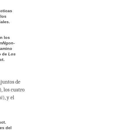
ácticas
 los
ales.
n los
mNgon-
 camino
o de
Los
ct.
njuntos de
), los cuatro
hi
), y el
sct.
es del