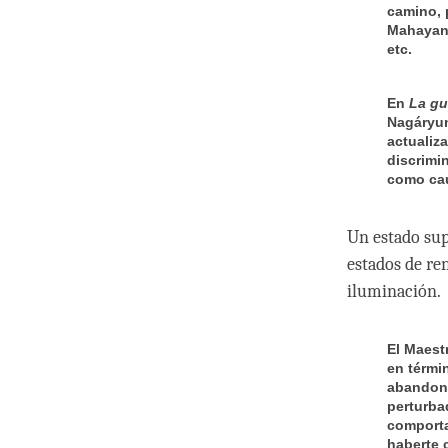
camino, 
Mahayana
etc.
En
La gu
Nagáryun
actualiz
discrimi
como cau
Un estado sup
estados de re
iluminación.
El Maest
en térmi
abandona
perturba
comporta
haberte 