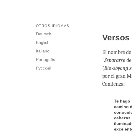
OTROS IDIOMAS
Deutsch
Versos
English
Italiano
El nombre de 
Português
“Separarse de
(
Blo-sbyong z
Русский
por el gran M
Comienza:
Te hago 
camino d
conocido
cabezas 
iluminad
excelent