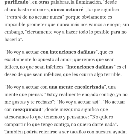
purificado
", en otras palabras, la iluminación, "desde
ahora hasta entonces,
nunca actuaré
", lo que significa
"
trataré
de no actuar nunca" porque obviamente es
imposible prometer que nunca más nos vamos a enojar; sin
embargo, "ciertamente voy a hacer todo lo posible para no
hacerlo".
"No voy a actuar
con intenciones dañinas
", que es
exactamente lo opuesto al amor; queremos que sean
felices, no que sean infelices. “
Intenciones dañinas
” es el
deseo de que sean infelices, que les ocurra algo terrible.
"No voy a actuar con
una mente encolerizada
", una
mente que piensa: "Estoy realmente enojado contigo, ya no
me gustas y te rechazo"; "No voy a actuar así". "No actuar
con
mezquindad
", donde mezquino significa que
atesoramos lo que tenemos y pensamos: "No quiero
compartir lo que tengo contigo, no quiero darte nada".
También podría referirse a ser tacaños con nuestra ayuda;