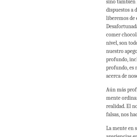
sino también 
dispuestos a 
liberemos de 
Desafortunada
comer chocola
nivel, son to
nuestro apego
profundo, inc
profundo, es 
acerca de nos
Aún más profu
mente ordinar
realidad. El 
falsas, nos h
La mente en s
apariencias e