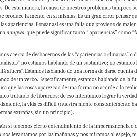
s. De esta manera, la causa de nuestros problemas tampoco so
ue produce la mente, en sí mismas. Es un gran error pensar q
 las apariencias. Pensar así es una falla que proviene de malen
ana
nangwa
, que puede significar tanto “ apariencias” como “
os acerca de deshacernos de las “apariencias ordinarias” o d
dualistas” no estamos hablando de un sustantivo; no estamos
allá afuera”. Estamos hablando de una forma de darse cuenta d
ndo de un verbo. Específicamente, estamos hablando de la fu
sa que las cosas aparezcan de una forma no acorde a la realid
amos tratando de librarnos; de eso intentamos lograr la verdad
damente, la vida es difícil (nuestra mente constantemente h
ormas extrañas, sin un principio).
aún si tenemos cierto entendimiento de la impermanencia o d
o nos levantamos por las mañanas y nos miramos al espejo, n