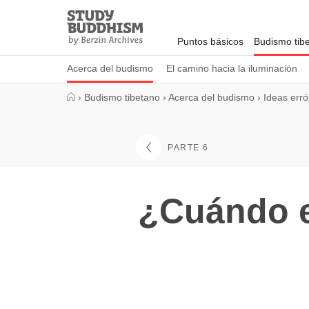
Close
Study
Buddhism
Puntos básicos
Budismo tib
Home
Acerca del budismo
El camino hacia la iluminación
›
Budismo tibetano
›
Acerca del budismo
›
Ideas err
PARTE 6
¿Cuándo e