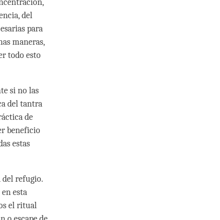
ncentración,
ncia, del
esarias para
has maneras,
er todo esto
e si no las
a del tantra
ráctica de
er beneficio
das estas
 del refugio.
 en esta
s el ritual
n o escape de