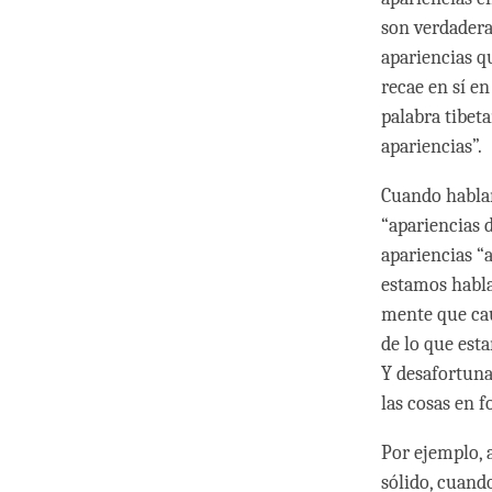
son verdadera
apariencias q
recae en sí en
palabra tibet
apariencias”.
Cuando hablam
“apariencias 
apariencias “
estamos habla
mente que cau
de lo que est
Y desafortuna
las cosas en f
Por ejemplo, 
sólido, cuand