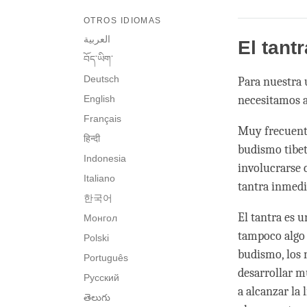
OTROS IDIOMAS
العربية
El tant
བོད་ཡིག་
Deutsch
Para nuestra 
English
necesitamos at
Français
Muy frecuente
हिन्दी
budismo tibet
Indonesia
involucrarse c
Italiano
tantra inmedi
한국어
El tantra es 
Монгол
tampoco algo 
Polski
budismo, los 
Português
desarrollar m
Русский
a alcanzar la 
తెలుగు