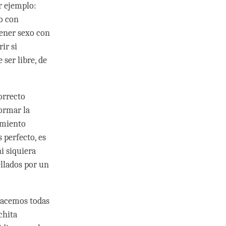
r ejemplo:
o con
ener sexo con
ir si
ser libre, de
orrecto
ormar la
imiento
 perfecto, es
i siquiera
ellados por un
Hacemos todas
chita