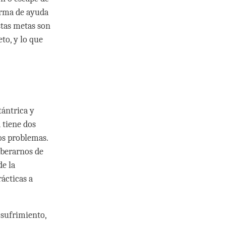
orma de ayuda
stas metas son
to, y lo que
tántrica y
 tiene dos
os problemas.
iberarnos de
de la
rácticas a
o sufrimiento,