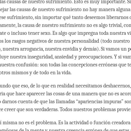
las causas de nuestro sufrimiento. Esto es muy importante. S
dejar las causas de nuestro sufrimiento no hay manera alguna
ese sufrimiento, sin importar qué tanto deseemos liberarnos d
mente, la causa de nuestro sufrimiento no es algo trivial, com
te o incluso tener sexo. Es algo que impregna toda nuestra v
dos los rasgos negativos de nuestra personalidad (todo nuestro
, nuestra arrogancia, nuestra envidia y demás). Si vamos un 
luye nuestra inseguridad, ansiedad y preocupaciones. Y si v
nuestra confusión: son todas las concepciones erróneas que 
otros mismos y de todo en la vida.
ndo que eso, de lo que en realidad necesitamos deshacernos,
ia que hace aparecer las cosas de una manera que no es acord
no darnos cuenta de que las llamadas “apariencias impuras” so
ace creer que son verdaderas. Todos nuestros problemas provie
í misma no es el problema. Es la actividad o función creadora
ngañosas de la mente y nuestra creencia errónea de que estas 