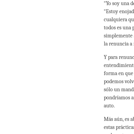
“Yo soy una d
“Estoy enojad
cualquiera qu
todos es una p
simplemente sa
la renuncia a
Y para renunc
entendimiento
forma en que
podemos volve
sólo un manda
pondríamos at
auto.
Más aún, es a
estas práctica