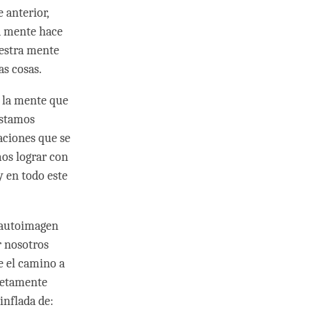
 anterior,
a mente hace
uestra mente
as cosas.
e la mente que
estamos
aciones que se
mos lograr con
 en todo este
a autoimagen
r nosotros
e el camino a
letamente
inflada de: