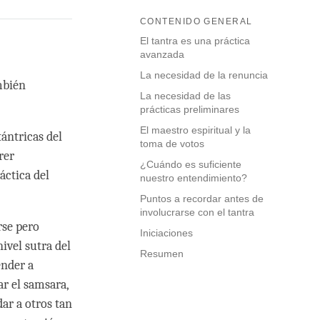
CONTENIDO GENERAL
El tantra es una práctica
avanzada
La necesidad de la renuncia
mbién
La necesidad de las
prácticas preliminares
El maestro espiritual y la
ántricas del
toma de votos
rer
¿Cuándo es suficiente
áctica del
nuestro entendimiento?
Puntos a recordar antes de
involucrarse con el tantra
rse pero
Iniciaciones
ivel sutra del
Resumen
ender a
r el samsara,
dar a otros tan