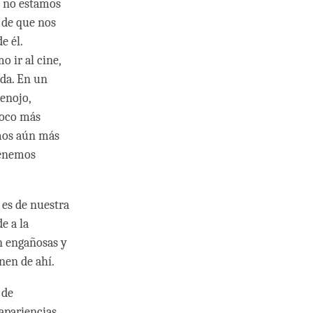
i no estamos
 de que nos
e él.
o ir al cine,
ida. En un
 enojo,
poco más
amos aún más
tenemos
 es de nuestra
e a la
n engañosas y
nen de ahí.
 de
apariencias