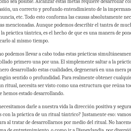
mo sea posible. Alcanzar estas metas requiere desarrollar co
sión, un correcto y profundo entendimiento de la impermane
renuncia, etc. Todo esto conforma las causas absolutamente nec
tas mencionadas. Aunque podemos describir el tantra de muc
 la práctica tántrica, es el hecho de que es una manera de pon
icarlo al mismo tiempo.
o podemos llevar a cabo todas estas prácticas simultáneament
llado primero una por una. El simplemente saltar a la práctic
mero desarrollado estas cualidades, degenerará en una mera p
ningún sentido o profundidad. Para realmente obtener cualqui
n ritual, necesita ser visto como una estructura que reúna to
e hemos estado desarrollando.
ecesitamos darle a nuestra vida la dirección positiva y segura
con la práctica de un ritual tántrico? Justamente eso: vamos
ra al tratar de desarrollarnos por medio del ritual. No hacemo
a de entretenimiento, o como ir a Disneylandia, por diversió