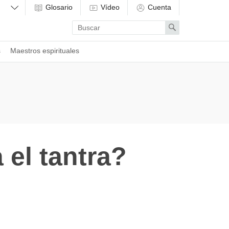
Glosario
Vídeo
Cuenta
Enter
Search
search
term
s
Maestros espirituales
el tantra?