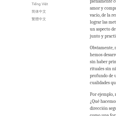
plenamente co
Tiếng Việt
amor y compa
简体中文
vacío, de la 
繁體中文
lograr las me
un aspecto de
junto y pract
Obviamente, n
hemos desarro
sin haber pri
rituales sin 
profundo de u
cualidades qu
Por ejemplo, n
¿Qué hacemos 
dirección segu
como una form