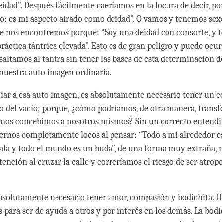
eidad”. Después fácilmente caeríamos en la locura de decir, po
o: es mi aspecto airado como deidad”. O vamos y tenemos sex
e nos encontremos porque: “Soy una deidad con consorte, y t
ráctica tántrica elevada”. Esto es de gran peligro y puede ocurr
ltamos al tantra sin tener las bases de esta determinación de 
 nuestra auto imagen ordinaria.
iar a esa auto imagen, es absolutamente necesario tener un c
 del vacío; porque, ¿cómo podríamos, de otra manera, transf
 nos concebimos a nosotros mismos? Sin un correcto entend
rnos completamente locos al pensar: “Todo a mi alrededor es
la y todo el mundo es un buda”, de una forma muy extraña, n
ención al cruzar la calle y correríamos el riesgo de ser atrop
bsolutamente necesario tener amor, compasión y bodichita. 
s para ser de ayuda a otros y por interés en los demás. La bodi