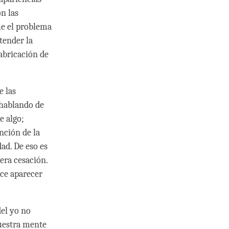
n las
ue el problema
tender la
fabricación de
e las
 hablando de
e algo;
nción de la
ad. De eso es
era cesación.
ace aparecer
el yo no
uestra mente