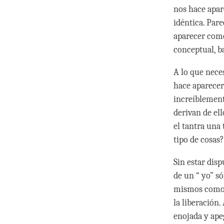
nos hace apar
idéntica. Par
aparecer como
conceptual, b
A lo que nece
hace aparecer
increíblement
derivan de el
el tantra una
tipo de cosas?
Sin estar dis
de un “ yo” s
mismos como u
la liberación
enojada y ape