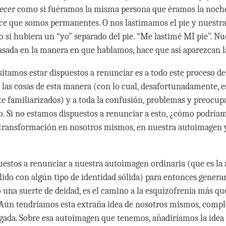
ecer como si fuéramos la misma persona que éramos la noche
ece que somos permanentes. O nos lastimamos el pie y nuestr
 si hubiera un “yo” separado del pie. “Me lastimé MI pie”. N
asada en la manera en que hablamos, hace que así aparezcan l
sitamos estar dispuestos a renunciar es a todo este proceso d
 las cosas de esta manera (con lo cual, desafortunadamente, 
e familiarizados) y a toda la confusión, problemas y preocup
lo. Si no estamos dispuestos a renunciar a esto, ¿cómo podría
 transformación en nosotros mismos, en nuestra autoimagen y
puestos a renunciar a nuestra autoimagen ordinaria (que es l
ólido con algún tipo de identidad sólida) para entonces genera
na suerte de deidad, es el camino a la esquizofrenia más qu
. Aún tendríamos esta extraña idea de nosotros mismos, comp
gada. Sobre esa autoimagen que tenemos, añadiríamos la idea 