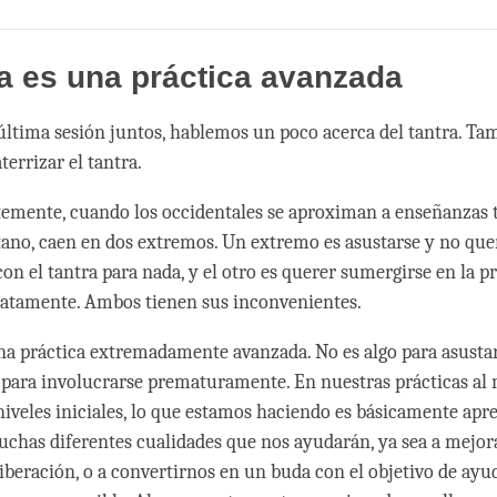
Share
Bookmark
on
facebook
ra es una práctica avanzada
última sesión juntos, hablemos un poco acerca del tantra. Ta
errizar el tantra.
mente, cuando los occidentales se aproximan a enseñanzas t
ano, caen en dos extremos. Un extremo es asustarse y no que
on el tantra para nada, y el otro es querer sumergirse en la pr
atamente. Ambos tienen sus inconvenientes.
una práctica extremadamente avanzada. No es algo para asusta
para involucrarse prematuramente. En nuestras prácticas al n
niveles iniciales, lo que estamos haciendo es básicamente apr
uchas diferentes cualidades que nos ayudarán, ya sea a mejora
liberación, o a convertirnos en un buda con el objetivo de ayu