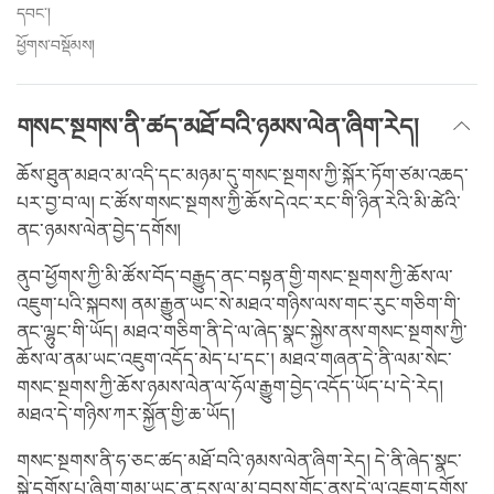
དབང་།
ཕྱོགས་བསྡོམས།
གསང་སྔགས་ནི་ཚད་མཐོ་བའི་ཉམས་ལེན་ཞིག་རེད།
ཆོས་ཐུན་མཐའ་མ་འདི་དང་མཉམ་དུ་གསང་སྔགས་ཀྱི་སྐོར་ཏོག་ཙམ་འཆད་
པར་བྱ་བ་ལ། ང་ཚོས་གསང་སྔགས་ཀྱི་ཆོས་དེའང་རང་གི་ཉིན་རེའི་མི་ཚེའི་
ནང་ཉམས་ལེན་བྱེད་དགོས།
ནུབ་ཕྱོགས་ཀྱི་མི་ཚོས་བོད་བརྒྱུད་ནང་བསྟན་གྱི་གསང་སྔགས་ཀྱི་ཆོས་ལ་
འཇུག་པའི་སྐབས། ནམ་རྒྱུན་ཡང་སེ་མཐའ་གཉིས་ལས་གང་རུང་གཅིག་གི་
ནང་ལྷུང་གི་ཡོད། མཐའ་གཅིག་ནི་དེ་ལ་ཞེད་སྣང་སྐྱེས་ནས་གསང་སྔགས་ཀྱི་
ཆོས་ལ་ནམ་ཡང་འཇུག་འདོད་མེད་པ་དང་། མཐའ་གཞན་དེ་ནི་ལམ་སེང་
གསང་སྔགས་ཀྱི་ཆོས་ཉམས་ལེན་ལ་ཧོལ་རྒྱུག་བྱེད་འདོད་ཡོད་པ་དེ་རེད།
མཐའ་དེ་གཉིས་ཀར་སྐྱོན་གྱི་ཆ་ཡོད།
གསང་སྔགས་ནི་ཧ་ཅང་ཚད་མཐོ་བའི་ཉམས་ལེན་ཞིག་རེད། དེ་ནི་ཞེད་སྣང་
སྐྱེ་དགོས་པ་ཞིག་གམ་ཡང་ན་དུས་ལ་མ་བབས་གོང་ནས་དེ་ལ་འཇུག་དགོས་