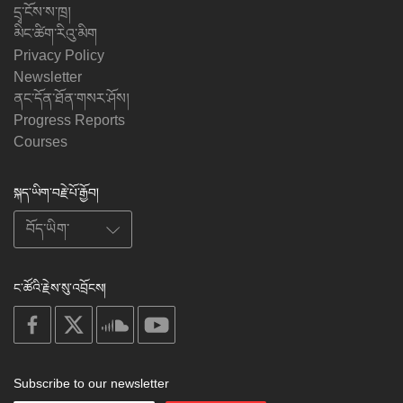
དྲྭ་ངོས་ས་ཁྲ།
མིང་ཚིག་རིའུ་མིག
Privacy Policy
Newsletter
ནང་དོན་ཐོན་གསར་ཤོས།
Progress Reports
Courses
སྐད་ཡིག་བརྗེ་པོ་རྒྱོབ།
ང་ཚོའི་རྗེས་སུ་འབྲོངས།
on
on
on
on
facebook
X
soundcloud
youtube
Subscribe to our newsletter