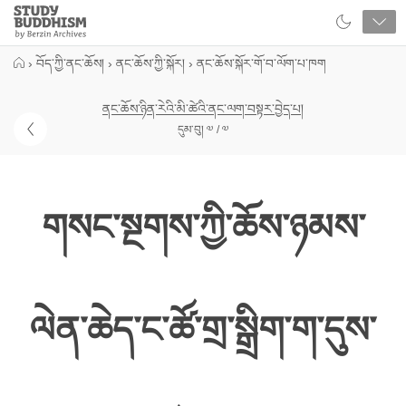
Close
Study
Buddhism
Home
›
བོད་ཀྱི་ནང་ཆོས།
›
ནང་ཆོས་ཀྱི་སྐོར།
›
ནང་ཆོས་སྐོར་གོ་བ་ལོག་པ་ཁག
ནང་ཆོས་ཉིན་རེའི་མི་ཚེའི་ནང་ལག་བསྟར་བྱེད་པ།
དུམ་བུ། ༧ / ༧
གསང་སྔགས་ཀྱི་ཆོས་ཉམས་
ལེན་ཆེད་ང་ཚོ་གྲ་སྒྲིག་ག་དུས་