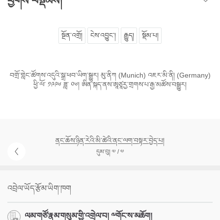
ཕྱོགས་བསྡོམས།
སྔོན་འགྲོ།
ངེས་འབྱུང་།
རྒྱུད།
སྡོམ་པ།
བགྲོ་གླེང་ཚོགས་འདུའི་སྒྲ་ཕབ་ཡིག་སྒྱུར། མུ་ནིཀ (Munich) འཇར་མི་ནི། (Germany)
ཕྱི་ལོ་ ༡༩༩༦ ཟླ་ ༠༦། ཨིན་སྐད་ནས་ཨཱཙཱརྱ་གྲགས་པ་རྒྱ་མཚོས་བསྒྱུར།
ནང་ཆོས་ཉིན་རེའི་མི་ཚེའི་ནང་ལག་བསྟར་བྱེད་པ།
དུམ་བུ། ༧ / ༧
འབྲེལ་ཡོད་རྩོམ་ཡིག་ཁག
ལམ་གཙོ་རྣམ་གསུམ་གྱི་འགྲེལ་བ། ༸གོང་ས་མཆོག།