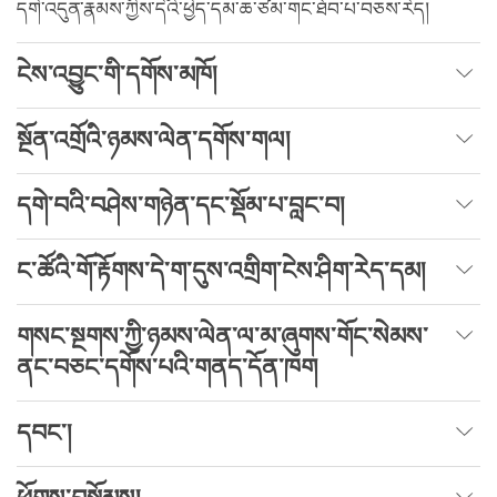
དགེ་འདུན་རྣམས་ཀྱིས་དེའི་ཕྱེད་དམ་ཆ་ཙམ་གང་ཐོབ་པ་བཅས་རེད།
ངེས་འབྱུང་གི་དགོས་མཁོ།
སྔོན་འགྲོའི་ཉམས་ལེན་དགོས་གལ།
དགེ་བའི་བཤེས་གཉེན་དང་སྡོམ་པ་བླང་བ།
ང་ཚོའི་གོ་རྟོགས་དེ་ག་དུས་འགྲིག་ངེས་ཤིག་རེད་དམ།
གསང་སྔགས་ཀྱི་ཉམས་ལེན་ལ་མ་ཞུགས་གོང་སེམས་
ནང་བཅང་དགོས་པའི་གནད་དོན་ཁག
དབང་།