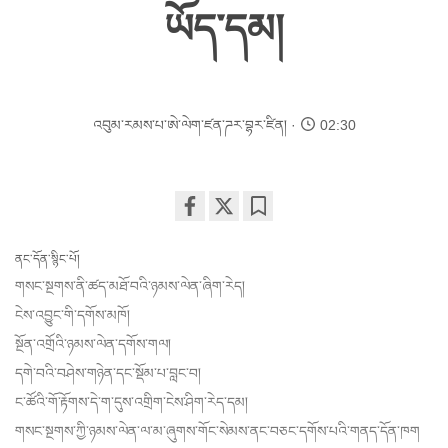
ཡོད་དམ།
འབུམ་རམས་པ་ཨེ་ལེག་ཛན་ཌར་བྷར་ཛིན།
02:30
Share
Bookmark
on
ནང་དོན་སྙིང་པོ།
facebook
གསང་སྔགས་ནི་ཚད་མཐོ་བའི་ཉམས་ལེན་ཞིག་རེད།
ངེས་འབྱུང་གི་དགོས་མཁོ།
སྔོན་འགྲོའི་ཉམས་ལེན་དགོས་གལ།
དགེ་བའི་བཤེས་གཉེན་དང་སྡོམ་པ་བླང་བ།
ང་ཚོའི་གོ་རྟོགས་དེ་ག་དུས་འགྲིག་ངེས་ཤིག་རེད་དམ།
གསང་སྔགས་ཀྱི་ཉམས་ལེན་ལ་མ་ཞུགས་གོང་སེམས་ནང་བཅང་དགོས་པའི་གནད་དོན་ཁག