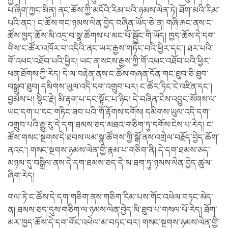
པ་ཞིག་ཀྱང་མིན། ནང་ཆོས་ཀྱི་མདོའི་རིམ་པའི་ཉམས་ལེན་ཏེ། ཐོག་མའི་རིམ་
པའི་ནང་། ང་ཚོས་གང་ཉམས་ལེན་བྱེད་བཞིན་ཡོད་ཅེ་ན། གཞི་རྐང་ནས་ང་
ཚོས་ཁྱད་ཆོས་མི་འདྲ་བ་སྣ་ཚོགས་པ་མང་པོ་སྦྱོང་གི་ཡོད། ཁྱད་ཆོས་དེ་དག་
གིས་ང་ཚོར་འཁོར་བ་འདིའི་ནང་ཡར་རྒྱས་གཏོང་བའི་ཕྱིར་དང་། ཐར་པའི་
གོ་འཕང་འཐོབ་པའི་ཕྱིར། ཡང་ན་སངས་རྒྱས་ཀྱི་གོ་འཕང་འཐོབ་པའི་ཕྱིར་
ཕན་ཐོགས་ཀྱི་རེད། དེ་ལ་བརྟེན་ནས་ང་ཚོས་གཞན་དོན་གང་ཐུབ་ཅི་ཐུབ་
བསྒྲུབ་ཐུབ། དམིགས་ཡུལ་འདི་དག་འགྲུབ་པར། ང་ཚོར་ཏིང་ངེ་འཛིན་དང་།
བྱམས་པ། སྙིང་རྗེ། མི་རྟག་པ་དང་སྟོང་པ་ཉིད། དེ་བཞིན་ངེས་འབྱུང་སོགས་ལ་
ཡང་དག་པ་དང་གཏིང་ཟབ་པའི་གོ་རྟོགས་དགོས། དམིགས་ཡུལ་འདི་དག་
འགྲུབ་པའི་རྒྱུ་རུ་དེ་དག་ཐམས་ཅད་མཐའ་གཅིག་ཏུ་དགོས་ངེས་པ་རེད། ང་
ཚོས་གསང་སྔགས་དེ་ཐབས་ལམ་སྣ་ཚོགས་ཀྱི་སྒོ་ནས་འགྲེལ་བརྗོད་བྱེད་ཆོག་
ནའང་། གསང་སྔགས་ཉམས་ལེན་གྱི་རྣམ་པ་གཅིག་ནི། དེ་དག་ཐམས་ཅད་
མཉམ་དུ་བསྒྲིལ་ནས་དེ་དག་ཐམས་ཅད་དེ་མ་ཐག་ཏུ་ཉམས་ལེན་བྱེད་ཚུལ་
ཞིག་རེད།
གལ་ཏེ་ང་ཚོས་དེ་དག་གཅིག་ནས་གཅིག་རིམ་པས་གོང་འཕེལ་བཏང་མེད་
ན། ཐམས་ཅད་དུས་གཅིག་ལ་ཉམས་ལེན་བྱེད་མི་ཐུབ་པ་གསལ་པོ་རེད། ཐོག་
མར་ཁྱད་ཆོས་དེ་དག་གོང་འཕེལ་མ་བཏང་བར། གསང་སྔགས་ཉམས་ལེན་གྱི་