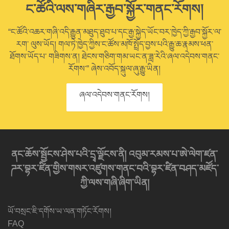
ང་ཚོའི་ལས་གཞིར་རྒྱབ་སྐྱོར་གནང་རོགས།
“ང་ཚོའི་འཆར་གཞི་འདི་རྒྱུན་མཐུད་ཐུབ་པ་དང་རྒྱ་སྐྱེད་ཡོང་བར་ཁྱེད་ཀྱི་རྒྱབ་སྐྱོར་ལ་
རག་ ལུས་ཡོད། གལ་ཏེ་ཁྱེད་ཀྱིས་ང་ཚོས་མཁོ་སྤྲོད་བྱས་པའི་རྒྱུ་ཆ་རྣམས་ཕན་
ཐོགས་ཡོད་པ་ གཟིགས་ན། ཐེངས་གཅིག་གམ་ཡང་ན་ཟླ་རེའི་ཞལ་འདེབས་གནང་
རོགས་” ཞེས་འབོད་སྐུལ་ཞུ་རྒྱུ་ཡིན།
ཞལ་འདེབས་གནང་རོགས།
ནང་ཆོས་སྦྱོངས་ཤེས་པའི་དྲྭ་ལྗོངས་ནི། འབུམ་རམས་པ་ཨེ་ལེག་ཛན་
ཌར་བྷར་ཛིན་གྱིས་གསར་འཛུགས་གནང་བའི་བྷར་ཛིན་བཤད་མཛོད་
ཀྱི་ལས་གཞི་ཞིག་ཡིན།
ཡོ་བསྲང་ཇི་དགོས་ཡ་ལན་གཏོང་རོགས།
FAQ