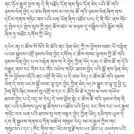
ནང་ཧོལ་རྒྱུག་བྱས་ན། དེ་ནི་བརྗོད་དོན་ནམ་སྙིང་དོན་མེད་པའི་ཆོ་གའི་
ཉམས་ལེན་བྱེད་པ་ཙམ་ཞིག་ལས་མ་འདས། ཆོ་གའི་ཉམས་ལེན་ཞིག་ནས་
དངོས་གནས་གཏིང་ཟབ་པའི་ཕན་ཡོན་ཞིག་འཐོབ་པར། དེ་ནི་གོང་ནས་གོང་
དུ་སྤེལ་དང་སྤེལ་མུས་ཀྱི་ཁྱད་ཆོས་ཚང་མ་མཉམ་དུ་བསྒྲིལ་བའི་སྒྲོམ་གཞི་
ཞིག་ཏུ་མཐོང་དགོས་ཀྱི་ཡོད།
དཔེར་ན། ང་ཚོས་སོ་སོའི་མི་ཚེའི་ནང་ཉེན་མེད་ཀྱི་ཁ་ཕྱོགས་བཟང་པོ་བསྟེན་
པའམ་སྐྱབས་འགྲོ་ཉམས་ལེན་བྱེད་དགོས། ང་ཚོས་གསང་སྔགས་ཀྱི་ཆོ་གའི་
ཉམས་ལེན་བྱེད་པ་ལ་བརྟེན་ནས་ག་རེ་བྱེད་ཀྱིན་ཡོད་དམ། ང་ཚོས་ཆོ་ག་དེའི་
བརྒྱུད་ནས་རང་གིས་རང་གོང་འཕེལ་གཏོང་ཐབས་བྱེད་པའི་སྒོ་ནས་ཉེན་མེད་
ཀྱི་ཁ་ཕྱོགས་འདིའི་ནང་འགྲོ་གི་ཡོད་པ་དེ་ཙམ་རེད། ང་ཚོས་ཆོ་གའི་ཉམས་
ལེན་དེ་བག་ཡངས་སྐྱོ་བསང་ལྟ་བུར་བྱེད་ཀྱིན་མེད་ལ། ཁ་སྒྱུར་བ་ལྟ་བུ་ཕྱི་རུ་
ཌིས྄་ནཱིའི་ཞིང་ཁམས་སུ་འགྲོ་བ་དང་ང་ཚོའི་མི་ཚེ་དཀྱུས་མ་ལས་གཡོལ་
ཐབས་བྱེད་པ་དེ་འདྲ་མ་རེད། དེ་ལས་ལྡོག་སྟེ། ང་ཚོས་ཆོ་གའི་ཉམས་ལེན་ནི་
ནང་པའི་དམིགས་ཡུལ་སྣ་ཚོགས་པ་འཐོབ་པའི་ཕྱིར། རང་གིས་རང་ཡར་རྒྱས་
གཏོང་བར་ཕན་པའི་ཐབས་སུ་ལག་བསྟར་བྱེད་ཀྱིན་ཡོད། དམིགས་ཡུལ་དེ་
དག་ནི་སྐྱབས་གནས་དཀོན་མཆོག་གསུམ་རེད། སངས་རྒྱས་ཀྱིས་གང་
གསུངས་པ་དང་། ཁོང་གིས་གང་ཡོངས་སུ་རྫོགས་པར་ཐོབ་པ། འཕགས་པའི་