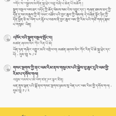
༸གོང་ས་༸སྐྱབས་མགོན་སྐུ་ཕྲེང་བཅུ་བཞི་པ་ཆེན་པོ་མཆོག །
སྡུག་བསྔལ་ལས་ཐར་འདོད་ཀྱི་ཆོད་སེམས་སམ་ངེས་འབྱུང་དང་། གཞན་ཐམས་ཅད་ཀྱི་
དོན་དུ་སངས་རྒྱས་ཀྱི་གོ་འཕང་འཐོབ་པའི་བྱང་ཆུབ་ཀྱི་སེམས། དེ་བཞིན་སྟོང་ཉིད་ཀྱི་
དོན་ཕྱིན་ཅི་མ་ལོག་པར་རྟོཌ་པ་བཅས་ནི་བྱང་ཆུབ་ལམ་གྱི་རིམ་པའི་གཙོ་གནད་རྣམ་
པ་གསུམ་ ཡིན།
འཁོར་བའི་སྡུག་བསྔལ་སྤོང་བ།
མཚན་ཞབས་སེར་ཀོང་རིན་པོ་ཆེ།
ཡོན་ཏན་གཞིར་འགྱུར་མའི་འགྲེལ་བ། མཚན་ཞབས་སེར་ཀོང་རིན་པོ་ཆེ་སྐུ་ཕྲེང་དང་
པོ། - དུམ་བུ། ༤ / ༦
གསང་སྔགས་ཀྱི་ནང་ལམ་རིམ་ནས་གསུངས་པའི་སྐྱེས་བུ་ཆུང་ངུའི་ལམ་གྱི་
རིམ་པ་དགོས་གལ།
འབུམ་རམས་པ་ཨེ་ལེག་ཛན་ཌར་བྷར་ཛིན།
ཕན་ནུས་ལྡན་པའི་སྒོ་ནས་གསང་སྔགས་ཉམས་སུ་ལེན་པར་ལམ་རིམ་གྱི་དགོས་གལ། -
དུམ་བུ། ༡ / ༢