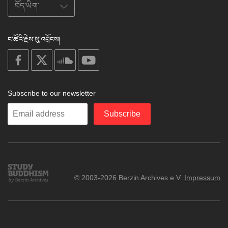
ང་ཚོའི་རྗེས་སུ་འབྲོངས།
on
on
on
on
facebook
X
soundcloud
youtube
Subscribe to our newsletter
Enter
Subscribe
your
email
Study
© 2003-2026 Berzin Archives e.V.
Impressum
Buddhism
Home