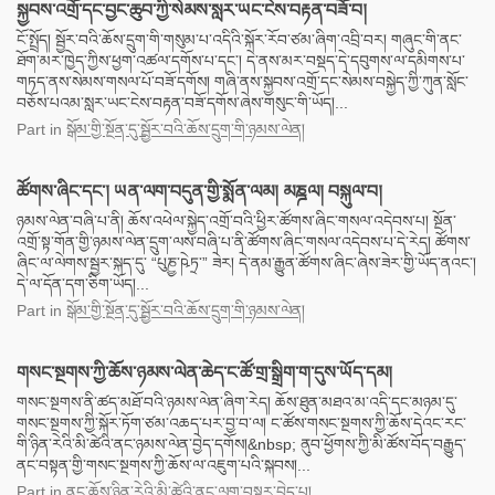
སྐྱབས་འགྲོ་དང་བྱང་ཆུབ་ཀྱི་སེམས་སླར་ཡང་ངེས་བརྟན་བཟོ་བ།
ངོ་སྤྲོད། སྦྱོར་བའི་ཆོས་དྲུག་གི་གསུམ་པ་འདིའི་སྐོར་རོབ་ཙམ་ཞིག་འབྲི་བར། གཞུང་གི་ནང་
ཐོག་མར་ཁྱེད་ཀྱིས་ཕྱག་འཚལ་དགོས་པ་དང་། དེ་ནས་མར་བསྡད་དེ་དབུགས་ལ་དམིགས་པ་
གཏད་ནས་སེམས་གསལ་པོ་བཟོ་དགོས། གཞི་ནས་སྐྱབས་འགྲོ་དང་སེམས་བསྐྱེད་ཀྱི་ཀུན་སློང་
བཅོས་པའམ་སླར་ཡང་ངེས་བརྟན་བཟོ་དགོས་ཞེས་གསུང་གི་ཡོད།...
Part
in
སྒོམ་གྱི་སྔོན་དུ་སྦྱོར་བའི་ཆོས་དྲུག་གི་ཉམས་ལེན།
ཚོགས་ཞིང་དང་། ཡན་ལག་བདུན་གྱི་སྨོན་ལམ། མཎྜལ། བསྐུལ་བ།
ཉམས་ལེན་བཞི་པ་ནི། ཆོས་འཕེལ་སྐྱེད་འགྲོ་བའི་ཕྱིར་ཚོགས་ཞིང་གསལ་འདེབས་པ། སྔོན་
འགྲོ་སྟ་གོན་གྱི་ཉམས་ལེན་དྲུག་ལས་བཞི་པ་ནི་ཚོགས་ཞིང་གསལ་འདེབས་པ་དེ་རེད། ཚོགས་
ཞིང་ལ་ལེགས་སྦྱར་སྐད་དུ་ “པུཎྱ་ཥེཏྲ་” ཟེར། དེ་ནམ་རྒྱུན་ཚོགས་ཞིང་ཞེས་ཟེར་གྱི་ཡོད་ནའང་།
དེ་ལ་དོན་དག་ཅིག་ཡོད།...
Part
in
སྒོམ་གྱི་སྔོན་དུ་སྦྱོར་བའི་ཆོས་དྲུག་གི་ཉམས་ལེན།
གསང་སྔགས་ཀྱི་ཆོས་ཉམས་ལེན་ཆེད་ང་ཚོ་གྲ་སྒྲིག་ག་དུས་ཡོད་དམ།
གསང་སྔགས་ནི་ཚད་མཐོ་བའི་ཉམས་ལེན་ཞིག་རེད། ཆོས་ཐུན་མཐའ་མ་འདི་དང་མཉམ་དུ་
གསང་སྔགས་ཀྱི་སྐོར་ཏོག་ཙམ་འཆད་པར་བྱ་བ་ལ། ང་ཚོས་གསང་སྔགས་ཀྱི་ཆོས་དེའང་རང་
གི་ཉིན་རེའི་མི་ཚེའི་ནང་ཉམས་ལེན་བྱེད་དགོས།&nbsp; ནུབ་ཕྱོགས་ཀྱི་མི་ཚོས་བོད་བརྒྱུད་
ནང་བསྟན་གྱི་གསང་སྔགས་ཀྱི་ཆོས་ལ་འཇུག་པའི་སྐབས།...
Part
in
ནང་ཆོས་ཉིན་རེའི་མི་ཚེའི་ནང་ལག་བསྟར་བྱེད་པ།