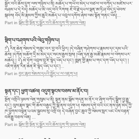
སྦྱོར་བའི་ཆོས་དྲུག་ལས་གཉིས་པ་ནི། མཆོད་པ་གཡོ་བ་མེད་པ་བཙལ་ལ་བཀོད་པ་མཛེས་པར་
བཤམ་པ་དེ་རེད། མཆོད་པ་མི་འདྲ་བའི་རིགས། ཇོ་བོ་རྗེ་དཔལ་ལྡན་ཨ་ཏི་ཤ་བོད་དུ་ཕེབས་
སྐབས། བོད་མི་རྣམས་ཀྱིས་ཆུའི་མཆོད་པ་འབུལ་དགོས་ཞེས་ལམ་སྟོན་གནང་ཡོད།...
Part
in
སྒོམ་གྱི་སྔོན་དུ་སྦྱོར་བའི་ཆོས་དྲུག་གི་ཉམས་ལེན།
སྡིག་པ་བཤགས་པའི་ལེའུ་གཉིས་པ།
༡༽རིན་ཆེན་སེམས་དེ་གཟུང་བར་བྱ་བའི་ཕྱིར། །དེ་བཞིན་གཤེགས་པ་རྣམས་དང་དམ་པའི་
ཆོས། །དཀོན་མཆོག་དྲི་མ་མེད་དང་སངས་རྒྱས་སྲས། །ཡོན་ཏན་རྒྱ་མཚོ་རྣམས་ལ་ལེགས་པར་
མཆོད། ། ༢༽མེ་ཏོག་འབྲས་བུ་ཇི་སྙེད་ཡོད་པ་དང་། །སྨན་གྱི་རྣམ་པ་གང་དག་ཡོད་པ་དང་། །
འཇིག་རྟེན་རིན་ཆེན་ཇི་སྙེད་ཡོད་པ་དང་།...
Part
in
བྱང་ཆུབ་སེམས་དཔའི་སྤྱོད་པ་ལ་འཇུག་པ།
སྟན་དང་། ཕྱག་འཚལ། འདུག་སྟངས་བཅས་མ་ནོར་བ།
སྔོན་འགྲོའི་ཉམས་ལེན་གསུམ་པ་ནི། སྟན་ནམ་སྒོམ་གདན་མ་ནོར་བ་ཞིག་བཀོད་སྒྲིག་བྱ་རྒྱུ་
དང་། ལུས་རྣམ་སྣང་གི་ཆོས་བརྒྱད་ཀྱི་སྒོ་ནས་འདུག་པ། སེམས་དགེ་བའི་ངང་ནས་ཉེན་མེད་ཀྱི་
ཁ་ཕྱོགས་བསྟེན་པའམ་སྐྱབས་སུ་འགྲོ་བ། དེ་བཞིན་བྱང་ཆུབ་ཀྱི་སེམས་སླར་ཡང་ངེས་བརྟན་
བཟོ་རྒྱུ་བཅས་ཡིན། ...
Part
in
སྒོམ་གྱི་སྔོན་དུ་སྦྱོར་བའི་ཆོས་དྲུག་གི་ཉམས་ལེན།