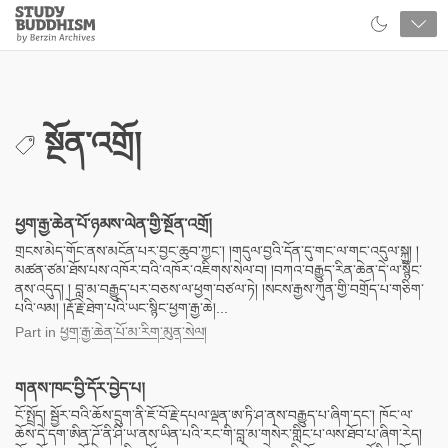
Close
Study
Buddhism
Home
སྔོན་འགྲོ།
ཕྱག་རྒྱ་ཆེན་པོ་ཉམས་ལེན་གྱི་སྔོན་འགྲོ།
གྲངས་མེད་གོང་ནས་མངོན་པར་བྱང་ཆུབ་ཀྱང་། །གདུལ་བྱའི་དོན་དུ་གང་ལ་གང་འདུལ་སྐུ། །
མཚན་ཙམ་ཐོས་པས་འཁོར་བའི་འཁོར་འཇིགས་སེལ་བ། །བཀའ་བརྒྱུད་རིན་ཆེན་དེ་ལ་སྙིང་
ནས་འདུད། ། བླ་མ་བརྒྱུད་པར་བཅས་ལ་ཕྱག་བཙལ་ཏེ། །སངས་རྒྱས་ཀུན་གྱི་བགྲོད་པ་གཅིག་
པའི་ལམ། །རྡོ་རྗེ་ཐེག་པའི་ཡང་སྙིང་ཕྱག་རྒྱ་ཆེ།...
Part
in
ཕྱག་རྒྱ་ཆེན་པོ་མ་རིག་མུན་སེལ།
གནས་ཁང་བྱི་དོར་བྱེད་པ།
ངོ་སྤྲོད། སྦྱོར་བའི་ཆོས་དྲུག་ནི་ཇོ་བོ་རྗེ་དཔལ་ལྡན་ཨ་ཏི་ཤ་ནས་བརྒྱུད་པ་ཞིག་དང་། ཁོང་ལ་
ཆོས་དེ་དག་ཨིན་ཌོ་ནི་ཤི་ཡ་ནས་ཡིན་པའི་རང་གི་བླ་མ་གསེར་གླིང་པ་ལས་ཐོབ་པ་ཞིག་རེད།