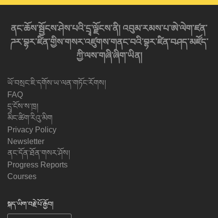
ནང་ཆོས་སྦྱོངས་ཤེས་པའི་དྲྭ་ལྗོངས་ནི། འབུམ་རམས་པ་ཨེ་ལེག་ཛན་
ཌར་བྷར་ཛིན་གྱིས་གསར་འཛུགས་གནང་བའི་བྷར་ཛིན་བཤད་མཛོད་
ཀྱི་ལས་གཞི་ཞིག་ཡིན།
ཡོ་བསྲང་ཇི་དགོས་ཡ་ལན་གཏོང་རོགས།
FAQ
དྲྭ་ངོས་ས་ཁྲ།
མིང་ཚིག་རིའུ་མིག
Privacy Policy
Newsletter
ནང་དོན་ཐོན་གསར་ཤོས།
Progress Reports
Courses
སྐད་ཡིག་བརྗེ་པོ་རྒྱོབ།