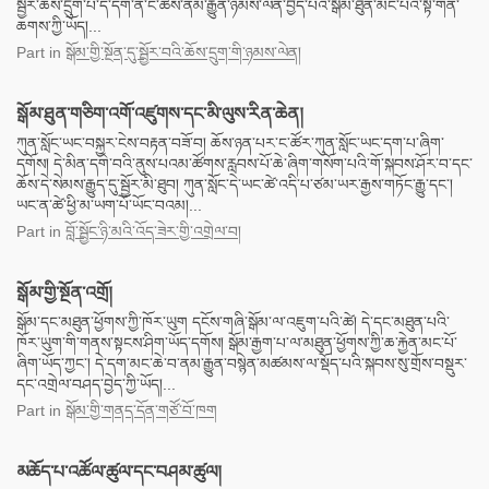
སྦྱོར་ཆོས་དྲུག་པོ་དེ་དག་ནི་ང་ཚོས་ནམ་རྒྱུན་ཉམས་ལེན་བྱེད་པའི་སྒོམ་ཐུན་མང་པོའི་སྟ་གོན་
ཆགས་ཀྱི་ཡོད།...
Part
in
སྒོམ་གྱི་སྔོན་དུ་སྦྱོར་བའི་ཆོས་དྲུག་གི་ཉམས་ལེན།
སྒོམ་ཐུན་གཅིག་འགོ་འཛུགས་དང་མི་ལུས་རིན་ཆེན།
ཀུན་སློང་ཡང་བསྐྱར་ངེས་བརྟན་བཟོ་བ། ཆོས་ཉན་པར་ང་ཚོར་ཀུན་སློང་ཡང་དག་པ་ཞིག་
དགོས། དེ་མིན་དགེ་བའི་ནུས་པའམ་ཚོགས་རླབས་པོ་ཆེ་ཞིག་གསོག་པའི་གོ་སྐབས་ཤོར་བ་དང་
ཆོས་དེ་སེམས་རྒྱུད་དུ་སྦྱོར་མི་ཐུབ། ཀུན་སློང་དེ་ཡང་ཚེ་འདི་པ་ཙམ་ཡར་རྒྱས་གཏོང་རྒྱུ་དང་།
ཡང་ན་ཚེ་ཕྱི་མ་ཡག་པོ་ཡོང་བའམ།...
Part
in
བློ་སྦྱོང་ཉི་མའི་འོད་ཟེར་གྱི་འགྲེལ་བ།
སྒོམ་གྱི་སྔོན་འགྲོ།
སྒོམ་དང་མཐུན་ཕྱོགས་ཀྱི་ཁོར་ཡུག དངོས་གཞི་སྒོམ་ལ་འཇུག་པའི་ཚེ། དེ་དང་མཐུན་པའི་
ཁོར་ཡུག་གི་གནས་སྟངས་ཤིག་ཡོད་དགོས། སྒོམ་རྒྱག་པ་ལ་མཐུན་ཕྱོགས་ཀྱི་ཆ་རྐྱེན་མང་པོ་
ཞིག་ཡོད་ཀྱང་། དེ་དག་མང་ཆེ་བ་ནམ་རྒྱུན་བསྙེན་མཚམས་ལ་སྡོད་པའི་སྐབས་སུ་གྲོས་བསྡུར་
དང་འགྲེལ་བཤད་བྱེད་ཀྱི་ཡོད།...
Part
in
སྒོམ་གྱི་གནད་དོན་གཙོ་བོ་ཁག
མཆོད་པ་འཚོལ་ཚུལ་དང་བཤམ་ཚུལ།