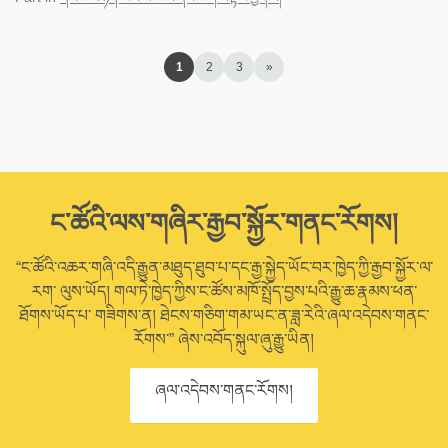
1
2
3
»
ང་ཚོའི་ལས་གཞིར་རྒྱབ་སྐྱོར་གནང་རོགས།
“ང་ཚོའི་འཆར་གཞི་འདི་རྒྱུན་མཐུད་ཐུབ་པ་དང་རྒྱ་སྐྱེད་ཡོང་བར་ཁྱེད་ཀྱི་རྒྱབ་སྐྱོར་ལ་
རག་ ལུས་ཡོད། གལ་ཏེ་ཁྱེད་ཀྱིས་ང་ཚོས་མཁོ་སྤྲོད་བྱས་པའི་རྒྱུ་ཆ་རྣམས་ཕན་
ཐོགས་ཡོད་པ་ གཟིགས་ན། ཐེངས་གཅིག་གམ་ཡང་ན་ཟླ་རེའི་ཞལ་འདེབས་གནང་
རོགས་” ཞེས་འབོད་སྐུལ་ཞུ་རྒྱུ་ཡིན།
ཞལ་འདེབས་གནང་རོགས།