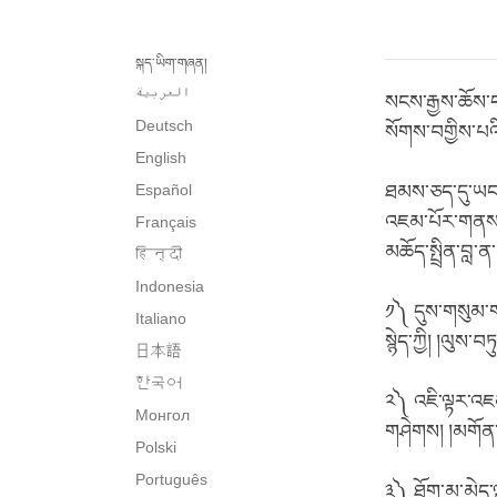
སྐད་ཡིག་གཞན།
العربية
སངས་རྒྱས་ཆོས་ད
Deutsch
སོགས་བགྱིས་པའི
English
Español
ཐམས་ཅད་དུ་ཡང་
འཇམ་པོར་གནས་གྱ
Français
མཆོད་སྤྲིན་བླ་
हिन्दी
Indonesia
༡༽ དུས་གསུམ་གཤ
Italiano
སྙེད་ཀྱི། །ལུས
日本語
한국어
༢༽ འཇི་ལྟར་འཇ
Монгол
གཤེགས། །མགོན་
Polski
Português
༣༽ ཐོག་མ་མེད