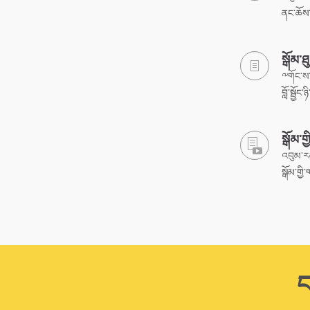
ནང་ཆོས་
སྒོམ་
༸གོང་ས་
བློ་སྦྱོང
སྒོམ་གྱ
འབུམ་ར
སྒོམ་གྱི
ང