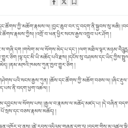
Share
Bookmark
on
facebook
ང་ཚོགས་ཀྱི་མཆོག་རྣམས་ལ། །བྱང་ཆུབ་བར་དུ་བདག་ནི་སྐྱབས་སུ་མཆི། །བདག
་ཚོགས་རྣམས་ཀྱིས། །འགྲོ་བ་ཕན་ཕྱིར་སངས་རྒྱས་འགྲུབ་པར་ཤོག །
ས་གཞི་དག །གསེག་མ་ལ་སོགས་མེད་པ་དང་། །ལག་མཐིལ་ལྟར་མཉམ་བཻཌཱུརྻ
ུར་ཅིག །ལྷ་དང་མི་ཡི་མཆོད་པའི་རྫས། །དངོས་སུ་བཤམས་དང་ཡིད་ཀྱིས་སྤྲུ
ན་མེད། །ནམ་མཁའི་ཁམས་ཀུན་ཁྱབ་གྱུར་ཅིག །
ེགས་པའི་སངས་རྒྱས་ཀུན། །ཆོས་དང་ཚོགས་ཀྱི་མཆོག་བཅས་ལ། །ཞིང་རྡུལ་ཀ
་བཏུད་པས་ནི་བདག་ཕྱག་འཚལ། །
མ་དབྱངས་ལ་སོགས་པས། །རྒྱལ་བ་རྣམས་ལ་མཆོད་མཛད་པ། །དེ་བཞིན་བདག་
པོ་སྲས་དང་བཅས་རྣམས་མཆོད། །
་ལྡན་འཁོར་བ་ནས། །ཚེ་རབས་འདིའམ་གཞན་དག་ཏུ། །བདག་གིས་མ་འཚལ་སྡ