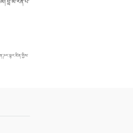
མི། བླ་མ་རིན་པོ་
ན་ཌར་བྷར་ཛིན་གྱིས་