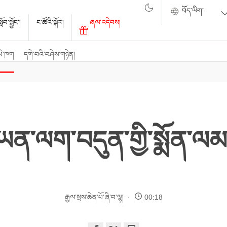
ོབ་སྦྱོང་།
ང་ཚོའི་སྐོར།
ཞལ་འདེབས།
པེ་ཁག
དགེ་བའི་བཤེས་གཉེན།
ཡན་ལག་བདུན་གྱི་སྨོན་ལམ
རྒྱལ་སྲས་ཆེན་པོ་ཞི་བ་ལྷ།
00:18