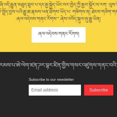
་འདི་རྒྱུན་མཐུད་ཐུབ་པ་དང་རྒྱ་སྐྱེད་ཡོང་བར་ཁྱེད་ཀྱི་རྒྱབ་སྐྱོར་ལ་རག་ ལུས་
ོ་སྤྲོད་བྱས་པའི་རྒྱུ་ཆ་རྣམས་ཕན་ཐོགས་ཡོད་པ་ གཟིགས་ན། ཐེངས་གཅིག་གམ
ཞལ་འདེབས་གནང་རོགས་” ཞེས་འབོད་སྐུལ་ཞུ་རྒྱུ་ཡིན།
ཞལ་འདེབས་གནང་རོགས།
འབུམ་རམས་པ་ཨེ་ལེག་ཛན་ཌར་བྷར་ཛིན་གྱིས་གསར་འཛུགས་གནང་བའི
Subscribe to our newsletter
Enter
Subscribe
your
email