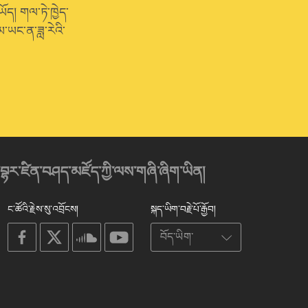
ཡོད། གལ་ཏེ་ཁྱེད་
་ཡང་ན་ཟླ་རེའི་
་བྷར་ཛིན་བཤད་མཛོད་ཀྱི་ལས་གཞི་ཞིག་ཡིན།
ང་ཚོའི་རྗེས་སུ་འབྲོངས།
སྐད་ཡིག་བརྗེ་པོ་རྒྱོབ།
on
on
on
on
facebook
X
soundcloud
youtube