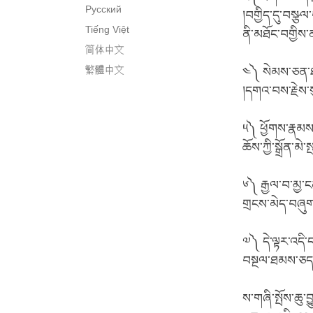
Русский
།བགྱིད་དུ་བསྩལ་
Tiếng Việt
ནི་མཐོང་བགྱི
简体中文
繁體中文
༤༽ སེམས་ཅན་ཐམ
།དགའ་བས་རྗེས་སུ
༥༽ ཕྱོགས་རྣམས་
ཆོས་ཀྱི་སྒྲོན་མེ་
༦༽ རྒྱལ་བ་མྱ་ང
གྲངས་མེད་བཞུ
༧༽ དེ་ལྟར་འདི་
བསྔལ་ཐམས་ཅད
ས་གཞི་སྤོས་ཆུ་བ