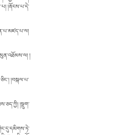
་པ། །ནོངས་པ་དེ་
ཕན་པ་མཛད་པ་ལ།
་མུན་འཐོམས་ལ། །
་ཅིང་། །བསྐལ་པ་
ཅད་ཀྱི། །སྡུག་
ཤིང་དུ་དམིགས་ཏེ་