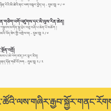
ཉིན་རེའི་མི་ཚེའི་ནང་ལག་བསྟར་བྱེད་པ། - དུམ་བུ། ༧ / ༧
ཐུན་གཅིག་འགོ་འཛུགས་དང་མི་ལུས་རིན་ཆེན།
༸སྐྱབས་མགོན་སྐུ་ཕྲེང་བཅུ་བཞི་པ་ཆེན་པོ་མཆོག །
་ཉི་མའི་འོད་ཟེར་གྱི་འགྲེལ་བ། - དུམ་བུ། ༢ / ༦
ི་སྔོན་འགྲོ།
མས་པ་ཨེ་ལེག་ཛན་ཌར་བྷར་ཛིན།
་གནད་དོན་གཙོ་བོ་ཁག - དུམ་བུ། ༢ / ༢
་ཚོའི་ལས་གཞིར་རྒྱབ་སྐྱོར་གནང་རོག