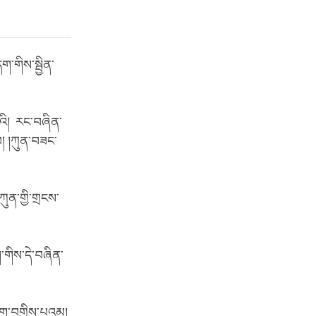
་གིས་སྦྱིན་
འི། རང་བཞིན་
ལ། །ཀུན་བཟང་
ུན་གྱི་གྲངས་
གིས་དེ་བཞིན་
ིག་བགྱིས་པའམ།