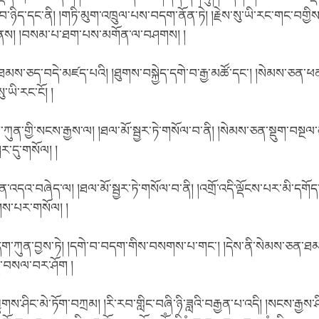
བ་ཉིད་དང་ནི། །གཏི་མུག་འཁྲུལ་པས་བདག་ནོན་ཏེ། །རྗེས་སུ་ཡི་རང་གང་བགྱིས
ས་ནས། །བསམ་པ་ཐག་པས་མགོན་ལ་བཤགས། །
ས་ཅད་བདེ་མཛད་པའི། །ཐུགས་བསྐྱེད་དགེ་བ་རྒྱ་མཚོ་དང་། །སེམས་ཅན་
་ཡི་རང་ངོ། །
ཀུན་གྱི་སངས་རྒྱས་ལ། །ཐལ་མོ་སྦྱར་ཏེ་གསོལ་བ་ནི། །སེམས་ཅན་སྡུག་བསྔལ
སྤར་དུ་གསོལ། །
ན་འདའ་བཞེད་ལ། །ཐལ་མོ་སྦྱར་ཏེ་གསོལ་བ་ནི། །འགྲོ་འདི་ལྡོངས་པར་མི་དགོད
གས་པར་གསོལ། །
དག་ཀུན་བྱས་ཏེ། །དགེ་བ་བདག་གིས་བསགས་པ་གང་། །དེས་ནི་སེམས་ཅན་ཐམས་
་བསལ་བར་ཤོག །
ྱུགས་ཤིང་མེ་ཏོག་བཀྲམ། །རི་རབ་གླིང་བཞི་ཉི་ཟླའི་བརྒྱན་པ་འདི། །སངས་རྒྱས་