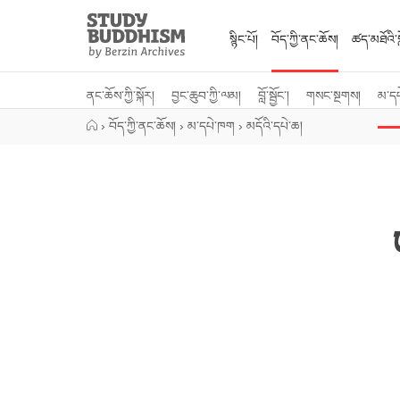
Close
Study
Buddhism
སྙིང་པོ།
བོད་ཀྱི་ནང་ཆོས།
ཚད་མཐོའི་སླ
Home
ནང་ཆོས་ཀྱི་སྐོར།
བྱང་ཆུབ་ཀྱི་ལམ།
བློ་སྦྱོང་།
གསང་སྔགས།
མ་ད
›
བོད་ཀྱི་ནང་ཆོས།
›
མ་དཔེ་ཁག
›
མདོའི་དཔེ་ཆ།