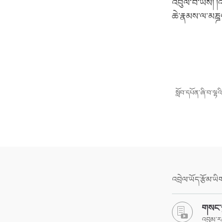
འབུལ་བ་ཡིས། །འག
ཆེ་རྣམས་ལ་མཎྜལ
སློབ་དཔོན་ཞི་བ་ལྷ
འབྲེལ་ཡོད་རྩོམ་ཡ
གསང་ས
འབུམ་ར