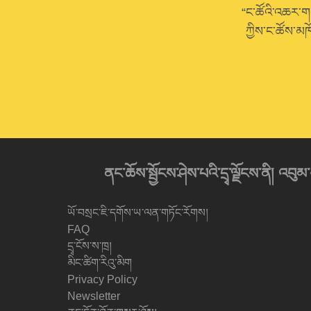
“ང་ཚོའི་འཆར་གཞི
ཀྱིས་ང་ཚོས་མཁ
ནང་ཆོས་སྦྱོངས་ཤེས་པའི་དྲྭ་ལྗོངས་ནི། 
ཡོ་བསྲང་ཇི་དགོས་ཡ་ལན་གཏོང་རོགས།
FAQ
དྲྭ་ངོས་ས་ཁྲ།
མིང་ཚིག་རིའུ་མིག
Privacy Policy
Newsletter