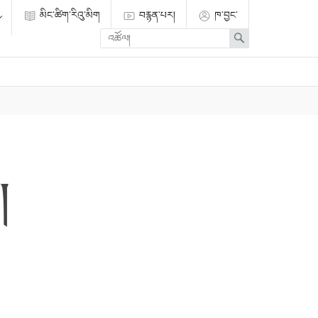
མིང་ཚིག་རིའུ་མིག
བརྙན་པར།
ཁ་བྱང་
Enter
Search
search
term
།