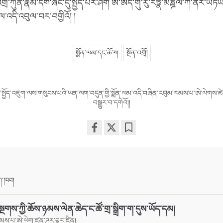
ྲོ་ཀུན་རྣམ་དག་ཞིང་དུ་སྤྱོད་པར་ཤོག ཨོཾ་ཨིདཾ་གུ་རུ་རཏྣ་མཎྜལ་ཀཾ་ནིར་ཡཏཡ
་འདི་འབུལ་བར་བགྱིའོ། །
སྨོན་ལམ་དང་ཆོ་ག
སྔོན་འགྲོ།
འི་སྤྱོད་འཇུག་ལས་གསུངས་པའི་ཡན་ལག་བདུན་གྱི་སྨོན་ལམ་འདི་བཞིན་འབུམ་རམས་པ་ཨེ་ལེགས་ཛེ
བསྒྱུར་བ་དགེའོ།།
Share
Bookmark
on
facebook
ིག་ཁག
ྔགས་ཀྱི་ཆོས་ཉམས་ལེན་ཆེད་ང་ཚོ་གྲ་སྒྲིག་ག་དུས་ཡོད་དམ།
མས་པ་ཨེ་ལེག་ཛན་ཌར་བྷར་ཛིན།