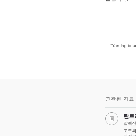
“Yan-lag b
연관된 자료
탄트
알렉산
고도의