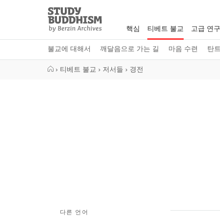
Close
Study
Buddhism
핵심
티베트 불교
고급 연
Home
불교에 대해서
깨달음으로 가는 길
마음 수련
탄
›
티베트 불교
›
저서들
›
경전
다른 언어