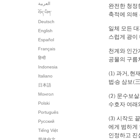
العربية
완전한 청정한
བོད་ཡིག་
축적에 의해 
Deutsch
일체 모든 
English
스럽게 광이
Español
Français
천계와 인간계
हिन्दी
공물의 구름
Indonesia
(1) 과거,
Italiano
법·승 삼보(
日本語
Монгол
(2) 문수보
Polski
수호자 여래
Português
(3) 시작도
Русский
에게 범하게 
Tiếng Việt
인정하고 진
简体中文