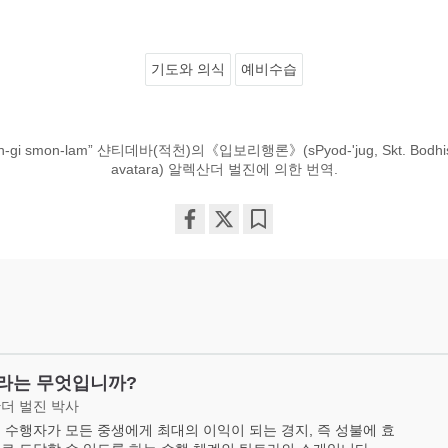
기도와 의식
예비수습
dun-gi smon-lam” 샨티데바(적천)의《입보리행론》(sPyod-'jug, Skt. Bodhisa
avatara) 알렉산더 벌진에 의한 번역.
Share
Bookmark
on
facebook
라는 무엇입니까?
더 벌진 박사
 수행자가 모든 중생에게 최대의 이익이 되는 경지, 즉 성불에 효