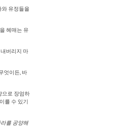
바다와 유정들을
둠을 헤매는 유
 내버리지 마
 무엇이든, 바
태양으로 장엄하
이를 수 있기
다라를 공양해