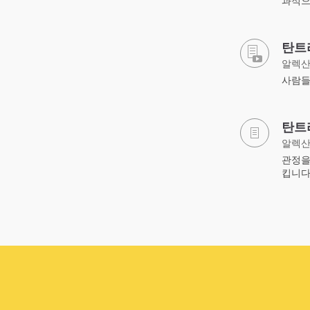
과적으
탄트
알렉산
사람들
탄트
알렉산
관정을
킵니다