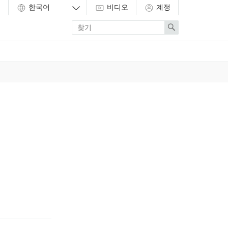
비디오
계정
Enter
Search
search
term