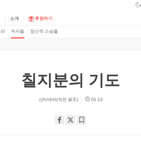
구
소개
후원하기
트라
저서들
정신적 스승들
칠지분의 기도
샨티데바(적천 寂天)
01:13
Share
Bookmark
on