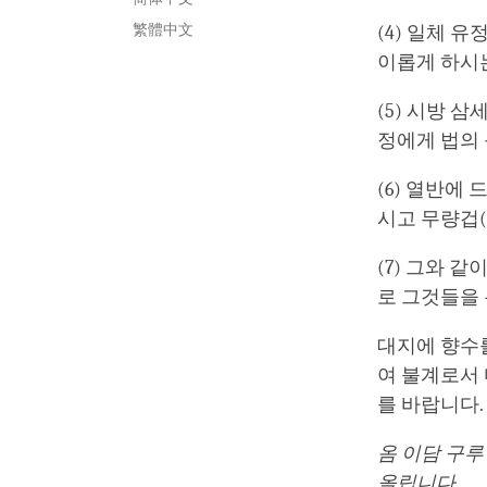
繁體中文
(4) 일체 
이롭게 하시
(5) 시방 
정에게 법의
(6) 열반에
시고 무량겁(
(7) 그와 
로 그것들을
대지에 향수를
여 불계로서 
를 바랍니다.
옴 이담 구루
올립니다.