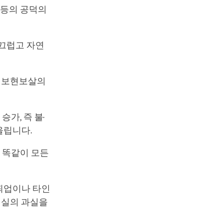
 등의 공덕의
매끄럽고 자연
는 보현보살의
가, 즉 불·
올립니다.
 똑같이 모든
 죄업이나 타인
행실의 과실을