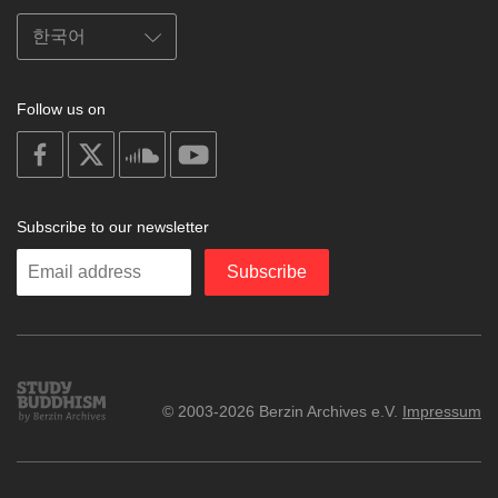
Follow us on
on
on
on
on
facebook
X
soundcloud
youtube
Subscribe to our newsletter
Enter
Subscribe
your
email
Study
© 2003-2026 Berzin Archives e.V.
Impressum
Buddhism
Home