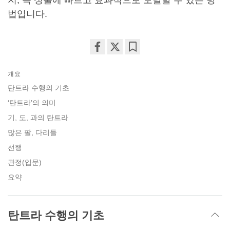
법입니다.
Share
Bookmark
on
개요
facebook
탄트라 수행의 기초
‘탄트라’의 의미
기, 도, 과의 탄트라
많은 팔, 다리들
선행
관정(입문)
요약
탄트라 수행의 기초