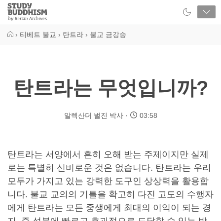
Close
Study
Buddhism
Home
›
티베트 불교
›
탄트라
›
불교 금강승
탄트라는 무엇입니까?
알렉산더 벌진 박사
03:58
탄트라는 서양에서 흔히 오해 받는 주제이지만 실제
로는 특별히 신비로운 것은 없습니다. 탄트라는 우리
모두가 가지고 있는 강력한 도구인 상상력을 활용합
니다. 불교 교의의 기틀을 확고히 다진 고도의 수행자
에게 탄트라는 모든 중생에게 최대의 이익이 되는 경
지, 즉 성불에 빠르고 효과적으로 도달할 수 있는 방