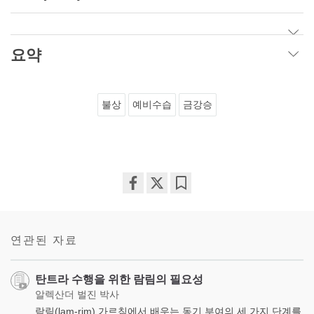
요약
불상
예비수습
금강승
Share
Bookmark
on
facebook
연관된 자료
탄트라 수행을 위한 람림의 필요성
알렉산더 벌진 박사
람림(lam-rim) 가르침에서 배우는 동기 부여의 세 가지 단계를