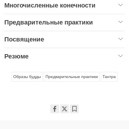
Многочисленные конечности
Предварительные практики
Посвящение
Резюме
Образы будды
Предварительные практики
Тантра
Share
Bookmark
on
facebook