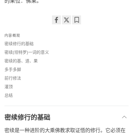
的果位：佛果。
Share
Bookmark
on
内容概观
facebook
密续修行的基础
密续(坦特罗)一词的意义
密续的基、道、果
多手多脚
前行修法
灌顶
总结
密续修行的基础
密续是一种进阶的大乘佛教求取证悟的修行。它必须在