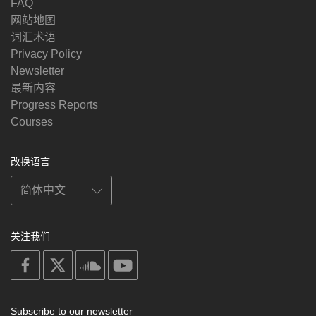
FAQ
网站地图
词汇术语
Privacy Policy
Newsletter
最新内容
Progress Reports
Courses
改换语言
关注我们
on
on
on
on
facebook
X
soundcloud
youtube
Subscribe to our newsletter