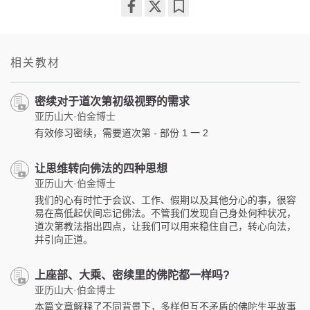
Share
Bookmark
on
facebook
相关教材
密续对于道次第初级视野的需求
亚历山大·伯金博士
有效修习密续，需要道次第 - 部份 1 一 2
让思维转向佛法的四种思想
亚历山大·伯金博士
我们的心有时忙于会议、工作、假期以及其他分心的事，很容
易在高低起伏间忘记佛法。不管我们发现自己身处何种状况，
道次第教法指出四点，让我们可以用来稳住自己，转心向法，
并引向正道。
上座部、大乘、密续里的佛陀都一样吗?
亚历山大·伯金博士
本篇文章解释了不同背景下，多样但互不矛盾的佛陀生平故事