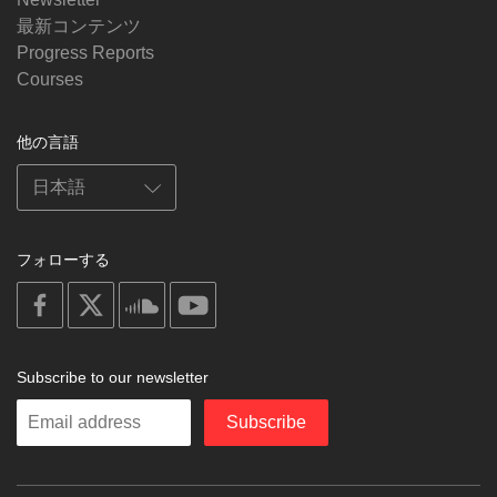
最新コンテンツ
Progress Reports
Courses
他の言語
フォローする
on
on
on
on
facebook
X
soundcloud
youtube
Subscribe to our newsletter
Enter
Subscribe
your
email