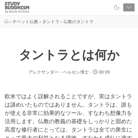
Close
Study
Buddhism
Home
›
チベット仏教
›
タントラ
›
仏教のタントラ
タントラとは何か
アレクサンダー・ベルゼン博士
00:09
欧米ではよく誤解されることですが、実はタントラ
は謎めいたものではありません。タントラは、誰も
が使える非常に効果的なツール、すなわち想像力を
活用します。仏教の教義の基礎をしっかりと固めた
高度な修行者にとっては、タントラは全ての衆生に
とって最大の利益となる境地、すなわち成仏に達す