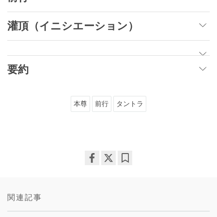
灌頂（イニシエーション）
要約
本尊
前行
タントラ
Share
Bookmark
on
facebook
関連記事