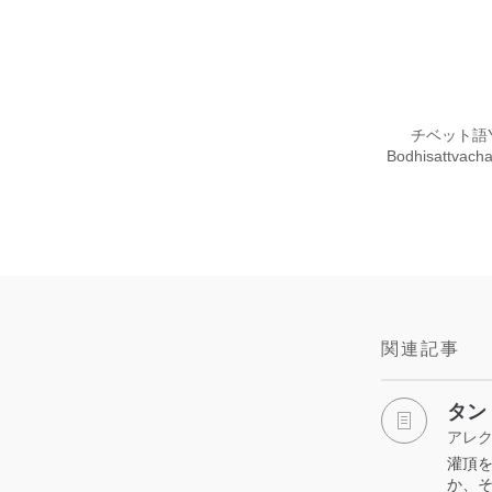
チベット語Ya
Bodhisatt
関連記事
タン
アレ
灌頂
か、