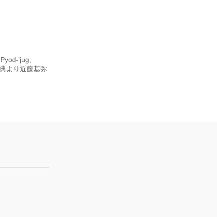
od-'jug、
ト語原典より近藤基弥