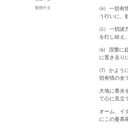
繁體中文
(4) 一
う行いに、
(5) 一
を灯し給え
(6) 涅
に置き去り
(7) か
切有情の全
大地に香水
て心に見立
オーム、イ
にこの曼荼