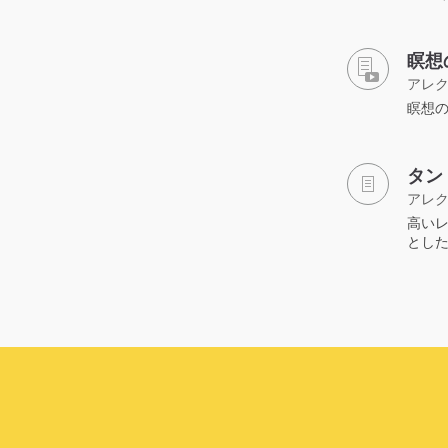
瞑想
アレ
瞑想の要点
タン
アレ
高い
とし