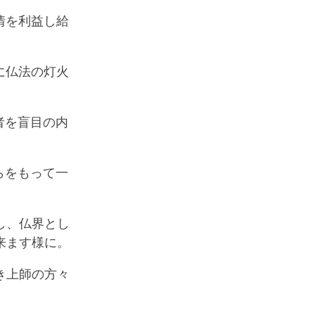
情を利益し給
に仏法の灯火
者を盲目の内
らをもって一
し、仏界とし
来ます様に。
き上師の方々