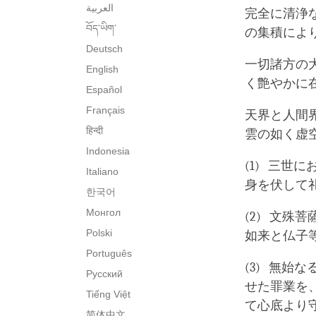
العربية
完全に清浄
བོད་ཡིག་
の集積によ
Deutsch
一切諸方の
English
く艶やかに
Español
Français
天界と人間
हिन्दी
雲の如く虚
Indonesia
(1) 三
Italiano
身を伏して
한국어
Монгол
(2) 文
Polski
如来と仏子
Português
(3) 無
Русский
せた罪業を
Tiếng Việt
て心底より
简体中文