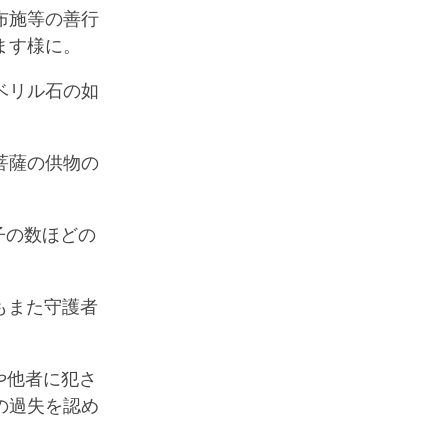
布施等の善行
ます様に。
ベリル石の如
菩薩の供物の
子の数ほどの
もまた守護者
や他者に犯さ
の過失を認め