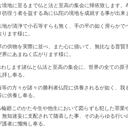
facebook
な境地に至るまで仏と法と至高の集会に帰依致します。
り彷徨う者を益する為に仏陀の境地を成就する事が出来
大地が清浄で小石等すらも無く、手の平の如く滑らかで
在ります様に。
界の供物を実際に並べ、また心に描いて、無比なる普賢
空界にあまねく広がります様に。
世におわします諸仏と仏法と至高の集会に、世界の全ての原
礼拝し奉る。
殊菩薩等の方々が諸々の勝利者仏陀に供養されるが如く、我
等に供養し奉る。
始なる輪廻このかた今生や他生において図らずも犯した罪業
、無知迷妄に支配されて随喜した事、そのあらゆる行い
守護者に懺悔し奉る。