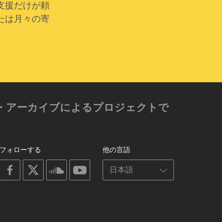
支援だけが頼
たは月々の寄
ゼン・アーカイブによるプロジェクトで
フォローする
他の言語
on
on
on
on
facebook
X
soundcloud
youtube