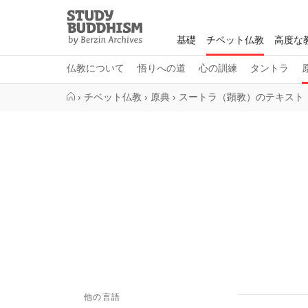
Close
Study
Buddhism
基礎
チベット仏教
高度な
Home
仏教について
悟りへの道
心の訓練
タントラ
›
チベット仏教
›
原典
›
スートラ（顕教）のテキスト
他の言語