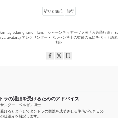
祈りと儀式
前行
n-lag bdun-gi smon-lam、 シャーンティデーヴァ著『入菩薩行論』 (sPy
vacharya-avatara) アレクサンダー・ベルゼン博士の監修の元にチベッ
邦訳
Share
Bookmark
on
facebook
トラの灌頂を受けるためのアドバイス
クサンダー・ベルゼン博士
を受けるとどうしてタントラの実践を成功させる準備ができるの
その仕組みを解説します。