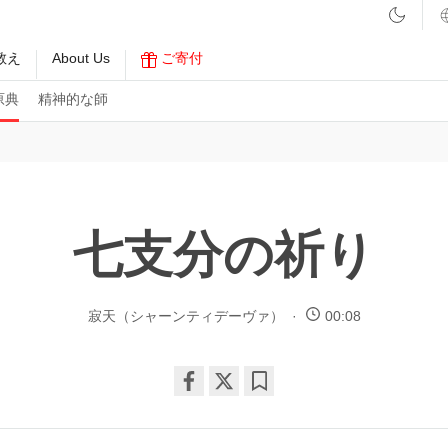
教え
About Us
ご寄付
原典
精神的な師
七支分の祈り
寂天（シャーンティデーヴァ）
00:08
Share
Bookmark
on