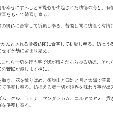
切有情を幸せにすべしと菩提心を生起された功徳の海と、有
歓喜をもって随喜し奉る。
切諸方の御仏に合掌して祈願し奉る。苦悩し闇に彷徨う有情
。
槃に赴かんとされる勝者仏陀に合掌して祈願し奉る。彷徨う
にせず永劫に留まり給え。
ようにこれら一切を行う事で我が積んだあらゆる功徳、それ
ての苦悩が滅します様に。
を撒き、花を散りばめ、須弥山と四洲と月と太陽で荘厳
てて供養し奉る。彷徨える者一切が浄界を味わう事が出
ダム、グル、ラトナ、マンダラカム、ニルヤタヤミ、貴
羅を供養し奉る。