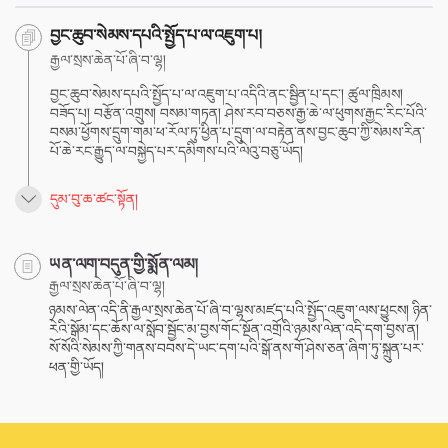
བྱང་ཆུབ་སེམས་དཔའི་སྤྱོད་པ་ལ་འཇུག་པ།
རྒྱལ་སྲས་ཆེན་པོ་ཞི་བ་ལྷ།
བྱང་ཆུབ་སེམས་དཔའི་སྤྱོད་པ་ལ་འཇུག་པ་འདིའི་ནང་སྦྱིན་པ་དང་། ཚུལ་ཁྲིམས།
བཟོད་པ། བརྩོན་འགྲུས། བསམ་གཏན། ཤེས་རབ་བཅས་རྒྱ་ཆེ་ལ་ཕུགས་རྒྱང་རིང་པོའི་
བསམ་ཕྱོགས་དྲུག་གམ་ཕ་རོལ་ཏུ་ཕྱིན་པ་དྲུག་ལ་བརྟེན་ནས་བྱང་ཆུབ་ཀྱི་སེམས་རིན་
པོ་ཆེ་རང་རྒྱུད་ལ་བསྐྱེད་པར་དམིགས་པའི་ལེའུ་བཅུ་ཡོད།
དུམ་བུ་ཆ་ཚང་སྟོན།
ཡན་ལག་བདུན་གྱི་སྨོན་ལམ།
རྒྱལ་སྲས་ཆེན་པོ་ཞི་བ་ལྷ།
ཉམས་ལེན་འདི་ནི་རྒྱལ་སྲས་ཆེན་པོ་ཞི་བ་ལྷས་མཛད་པའི་སྤྱོད་འཇུག་ལས་ཕྱུངས། ཉིན་
རེའི་སྒོམ་དང་ཆོས་ལ་སློབ་སྦྱོང་མ་བྱས་གོང་སྔོན་འགྲོའི་ཉམས་ལེན་འདི་དག་བྱས་ན།
སོ་སོའི་སེམས་ཀྱི་གནས་བབས་དེ་ཡང་དག་པའི་སྒོ་ནས་གོ་ཤེས་ཅན་ཞིག་ཏུ་སྐྲུན་པར་
ཕན་གྱི་ཡོད།