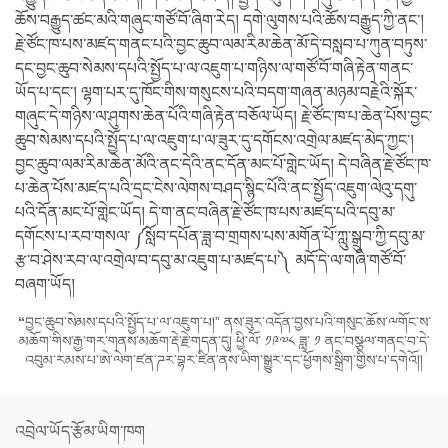
ཆོས་བརྒྱུད་ཚང་མའི་གཞུང་གཙོ་བོ་ཞིག་རེད། དགེ་ལུགས་པའི་ཆོས་བརྒྱུད་ཀྱི་ནང་།
རྗེ་ཙོང་ཁ་པས་མཛད་གནང་པའི་བྱང་ཆུབ་ལམ་རིམ་ཆེན་མོ་དེ་བསླབ་པ་ཀུན་བཏུས་
དང་བྱང་ཆུབ་སེམས་དཔའི་སྤྱོད་པ་ལ་འཇུག་པ་གཉིས་ལ་གཙོ་བོ་གཞི་རྟེན་གནང་
ཡོད་པ་དང་། ལྷག་པར་དུ་ཁོང་གིས་གསུངས་པའི་བདག་གཞན་མཉམ་བརྗེའི་སྐོར་
གཞུང་དེ་གཉིས་ལ་ཤུགས་ཆེན་པོའི་གཞི་རྟེན་བཅོལ་ཡོད། རྗེ་ཙོང་ཁ་པ་ཆེན་པོས་བྱང་
ཆུབ་སེམས་དཔའི་སྤྱོད་པ་ལ་འཇུག་པ་ལ་ཟུར་དུ་དགོངས་འགྲེལ་མཛད་མེད་ཀྱང་།
བྱང་ཆུབ་ལམ་རིམ་ཆེན་མོའི་ནང་དེའི་ནང་དོན་མང་པོ་གླེང་ཡོད། དེ་བཞིན་རྗེ་ཙོང་ཁ་
པ་ཆེན་པོས་མཛད་པའི་དྲང་ངེས་ལེགས་བཤད་སྙིང་པོའི་ནང་སྤྱོད་འཇུག་ལེའུ་དགུ་
པའི་དོན་མང་པོ་གླེང་ཡོད། དེ་ག་ནང་བཞིན་རྗེ་ཙོང་ཁ་པས་མཛད་པའི་དབུ་མ་
དགོངས་པ་རབ་གསལ་ ༼སློབ་དཔོན་ཟླ་བ་གྲགས་པས་མགོན་པོ་ཀླུ་སྒྲུབ་ཀྱི་དབུ་མ་
རྩ་བ་ཤེས་རབ་ལ་འགྲེལ་བ་དབུ་མ་འཇུག་པ་མཛད་པ་༽ མདོ་དེ་ལ་གཞི་གཙོ་བོ་
བཞག་ཡོད།
“
བྱང་ཆུབ་སེམས་དཔའི་སྤྱོད་པ་ལ་འཇུག་པ།” ནས་ཟུར་འདོན་བྱས་པའི་གསུང་ཆོས་ྋགོང་ས་
མཆོག་གིས་རྒྱ་གར་གནས་མཆོག་རྡེ་རྗེ་གདན་དུ། ཕྱི་ལོ་ ༡༩༧༨ ཟླ་ ༡ ནང་བསྩལ་གནང་བ་དེ་
འབུམ་རམས་པ་ཨེ་ལེག་ཛན་ཌར་བྷར་ཛིན་ནས་ཡིག་སྒྱུར་དང་ཕྱོགས་སྒྲིག་གྱིས་པ་དགེའོ།།
འབྲེལ་ཡོད་རྩོམ་ཡིག་ཁག