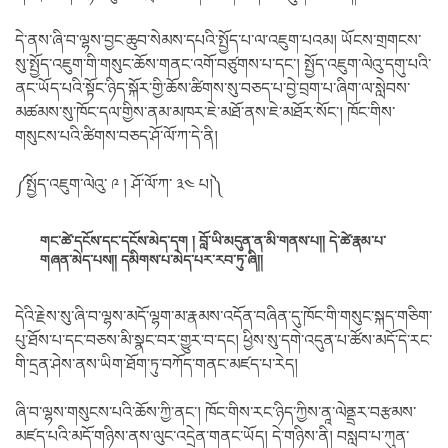
དེ་ནས་ཞི་བ་ལྷས་བྱང་ཆུབ་སེམས་དཔའི་སྤྱོད་པ་ལ་འཇུག་པའམ། ཡོངས་གྲགངས་
སུ་སྤྱོད་འཇུག་གི་གསུང་ཆོས་གནང་འགོ་བཙུགས་པ་དང་། སྤྱོད་འཇུག་ལེའུ་དགུ་པའི་
ནང་ཡོད་པའི་སྟོང་ཉིད་སྐོར་གྱི་ཆོས་ཚིགས་སུ་བཅད་པ་བྱེ་བྲག་པ་ཞིག་ལ་སླེབས་
མཚམས་སུ་ཁོང་དལ་གྱིས་ནམ་མཁར་ཇེ་མཐོ་ནས་ཇེ་མཐོར་སོང་། ཁོང་གིས་
གསུངས་པའི་ཚིགས་བཅད་ཤོ་ལོ་ཀ་དེ་ནི།
༼སྤྱོད་འཇུག་ལེའུ་ ༩ ། ཤོ་ལོ་ཀ་ ༣༤ པ།༽
གང་ཚེ་དངོས་དང་དངོས་མེད་དག ། བློ་ཡི་མདུན་ན་མི་གནས་པ།། དེ་ཚེ་རྣམ་པ་
གཞན་མེད་པས།། དམིགས་པ་མེད་པར་རབ་ཏུ་ཞི།།
དེའི་རྗེས་སུ་ཞི་བ་ལྷས་མདོ་ལྷག་མ་རྣམས་འདོན་བཞིན་དུ་ཁོང་གི་གསུང་སྐད་གཅིག་
པུ་ཐོས་པ་དང་བཅས་མི་སྣང་བར་གྱུར་བ་དང། ཕྱིས་སུ་དགེ་འདུན་པ་ཚོས་མདོ་དེ་རང་
གི་དྲན་ཤེས་ནས་ཡིག་ཐོག་ཏུ་བཀོད་གནང་མཛད་པ་རེད།
ཞི་བ་ལྷས་གསུངས་པའི་ཆོས་ཀྱི་ནང་། ཁོང་གིས་རང་ཉིད་ཀྱིས་ནཱ་ལེནྡྲར་བརྩམས་
མཛད་པའི་མདོ་གཉིས་ནས་ལུང་འདྲེན་གནང་ཡོད། དེ་གཉིས་ནི། བསླབ་པ་ཀུན་