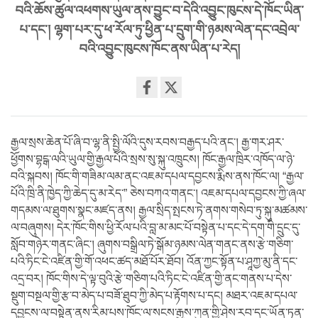
བའི་ཆོས་ཚུལ་འཕགས་ཡུལ་ནས་བྱུང་བ་དེའི་འབྱུང་ཁུངས་དེ་ཁོང་ཡིན་
པ་དང་། ལྷག་པར་དུ་ཕ་རོལ་ཏུ་ཕྱིན་པ་དྲུག་གི་ཉམས་ལེན་དང་འབྲེལ་
བའི་འབྱུང་ཁུངས་ཁོང་ནས་ཡིན་པ་རེད།
Share
on
facebook
རྒྱལ་སྲས་ཆེན་པོ་ཞི་བ་ལྷ་ནི་སྤྱི་ལོའི་དུས་རབས་བརྒྱད་པའི་ནང་། རྒྱ་གར་ཤར་
ཕྱོགས་བྷངྒ་ལའི་ཡུལ་གྱི་རྒྱལ་པོའི་སྲས་སུ་སྐུ་འཁྲུངས། ཁོང་རྒྱལ་ཁྲིར་འཁོད་ལ་ཉེ་
བའི་སྐབས། ཁོང་གི་གཟིམ་ལམ་ནང་འཇམ་དཔལ་དབྱངས་རྨིས་ནས་ཁོང་ལ། “རྒྱལ་
པོའི་ཁྲི་ནི་ཁྱེད་ཀྱི་ཆེད་དུ་མ་རེད་” ཅེས་བཀའ་གནང་། འཇམ་དཔལ་དབྱངས་ཀྱི་ཞལ་
གདམས་ལ་ཐུགས་སྣང་མཛད་ནས། རྒྱལ་སྲིད་སྤངས་ཏེ་ནགས་གསེབ་ཏུ་སྐུ་མཚམས་
ལ་བཞུགས། དེར་ཁོང་གིས་ཕྱི་རོལ་པའི་བླ་མ་མང་པོ་བསྟེན་པ་དང་དེ་དག་གི་དྲུང་དུ་
སློབ་གཉེར་གནང་ཞིང་། ཞུགས་བསྒྲིལ་ཏེ་སྒོམ་ཉམས་ལེན་གནང་ནས་རྩེ་གཅིག་
པའི་ཏིང་ངེ་འཛིན་གྱི་གོ་འཕང་ཚད་མཐོ་པོར་ཐོབ། འོན་ཀྱང་སྟོན་པ་ཤཱཀྱ་མུ་ནི་དང་
འདྲ་བར། ཁོང་གིས་དེ་ལྟ་བུའི་རྩེ་གཅིག་པའི་ཏིང་ངེ་འཛིན་གྱི་ནང་གནས་པ་དེས་
སྡུག་བསྔལ་གྱི་རྩ་བ་མེད་པ་བཟོ་ཐུབ་ཀྱི་མེད་པ་རྟོགས་པ་དང། མཐར་འཇམ་དཔལ་
དབྱངས་ལ་བསྟེན་ནས་རིམ་པས་ཁོང་ལ་སངས་རྒྱས་ཀུན་གྱི་ཤེས་རབ་དང་ཡོན་ཏན་