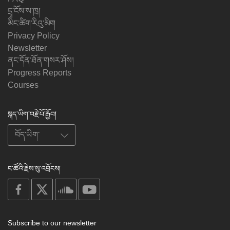
དྲྭ་ངོས་ས་ཁྲ།
མིང་ཚིག་རིའུ་མིག
Privacy Policy
Newsletter
ནང་དོན་ཐོན་གསར་ཤོས།
Progress Reports
Courses
སྐད་ཡིག་བརྗེ་པོ་རྒྱོབ།
ང་ཚོའི་རྗེས་སུ་འབྲོངས།
on
on
on
on
facebook
X
soundcloud
youtube
Subscribe to our newsletter