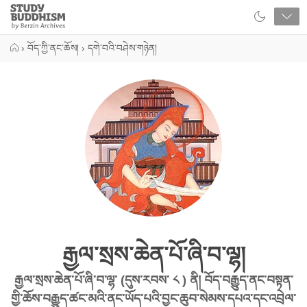
Close
Study
Buddhism
Home
›
བོད་ཀྱི་ནང་ཆོས།
›
དགེ་བའི་བཤེས་གཉེན།
རྒྱལ་སྲས་ཆེན་པོ་ཞི་བ་ལྷ།
རྒྱལ་སྲས་ཆེན་པོ་ཞི་བ་ལྷ་ (དུས་རབས་ ༨ ) ནི། བོད་བརྒྱུད་ནང་བསྟན་
གྱི་ཆོས་བརྒྱུད་ཚང་མའི་ནང་ཡོད་པའི་བྱང་ཆུབ་སེམས་དཔའ་དང་འབྲེལ་