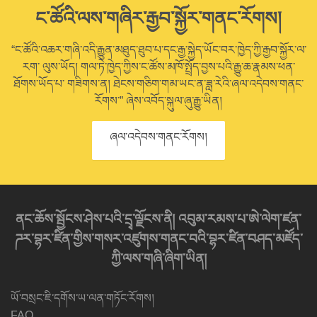
ང་ཚོའི་ལས་གཞིར་རྒྱབ་སྐྱོར་གནང་རོགས།
“ང་ཚོའི་འཆར་གཞི་འདི་རྒྱུན་མཐུད་ཐུབ་པ་དང་རྒྱ་སྐྱེད་ཡོང་བར་ཁྱེད་ཀྱི་རྒྱབ་སྐྱོར་ལ་
རག་ ལུས་ཡོད། གལ་ཏེ་ཁྱེད་ཀྱིས་ང་ཚོས་མཁོ་སྤྲོད་བྱས་པའི་རྒྱུ་ཆ་རྣམས་ཕན་
ཐོགས་ཡོད་པ་ གཟིགས་ན། ཐེངས་གཅིག་གམ་ཡང་ན་ཟླ་རེའི་ཞལ་འདེབས་གནང་
རོགས་” ཞེས་འབོད་སྐུལ་ཞུ་རྒྱུ་ཡིན།
ཞལ་འདེབས་གནང་རོགས།
ནང་ཆོས་སྦྱོངས་ཤེས་པའི་དྲྭ་ལྗོངས་ནི། འབུམ་རམས་པ་ཨེ་ལེག་ཛན་
ཌར་བྷར་ཛིན་གྱིས་གསར་འཛུགས་གནང་བའི་བྷར་ཛིན་བཤད་མཛོད་
ཀྱི་ལས་གཞི་ཞིག་ཡིན།
ཡོ་བསྲང་ཇི་དགོས་ཡ་ལན་གཏོང་རོགས།
FAQ