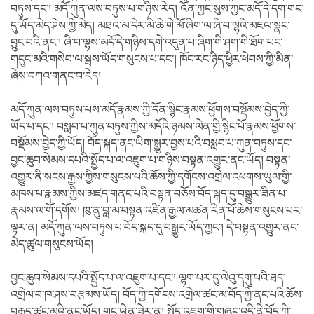
བཏུས་དང་། མདོ་ཀུན་ལས་བཏུས་པ་གཉིས་རེད། འོན་ཀྱང་སུས་ཀྱང་མདོ་དེ་དག་གང་
དུ་ཡོད་མེད་ཤེས་ཀྱི་མེད། མཐའ་མ་དེར་མི་ཆེ་གེ་མོ་ཞིག་ལ་ཞི་བ་ལྷའི་མཇལ་སྣང་
བྱུང་བའི་ནང་། ཞི་བ་ལྷས་མདོ་དེ་གཉིས་དགེ་འདུན་པ་ཞིག་གི་ཤག་གི་ཐོག་པང་
གདུང་མའི་གསེབ་ལ་སྦས་ཡོད་གསུངས་པ་དང་། ཁོང་རང་ཉིད་ཕྱིར་ཕེབས་ཀྱི་མིན་
ཞེས་བཀའ་གནང་བ་རེད།
མདོ་ཀུན་ལས་བཏུས་པས་མདོ་རྣམས་ཀྱི་དོན་སྙིང་རྣམས་ཕྱོགས་བསྡོམས་བྱེད་ཀྱི་
ཡོད་པ་དང་། བསླབ་པ་ཀུན་བཏུས་ཀྱིས་མདོའི་ཉམས་ལེན་གྱི་སྙིང་པོ་རྣམས་ཕྱོགས་
བསྡོམས་བྱེད་ཀྱི་ཡོད། བོད་སྐད་ནང་ཡིག་སྒྱུར་བྱས་པའི་བསླབ་པ་ཀུན་བཏུས་དང་
བྱང་ཆུབ་སེམས་དཔའི་སྤྱོད་པ་ལ་འཇུག་པ་གཉིས་བསྟན་འགྱུར་ནང་ཡོད། བསྟན་
འགྱུར་ནི་སངས་རྒྱས་ཀྱིས་གསུངས་པའི་ཆོས་ཀྱི་དགོངས་འགྲེལ་འཕགས་ཡུལ་གྱི་
མཁས་པ་རྣམས་ཀྱིས་མཛད་གནང་པའི་བསྟན་བཅོས་བོད་སྐད་དུ་བསྒྱུར་ཟིན་པ་
རྣམས་ལ་གོ་དགོས། ཁུ་ནུ་བླ་མ་བསྟན་འཛིན་རྒྱལ་མཚན་རིན་པོ་ཆེས་གསུངས་པར་
ལྟར་ན། མདོ་ཀུན་ལས་བཏུས་པ་བོད་སྐད་དུ་བསྒྱུར་ཡོད་ཀྱང་། དེ་བསྟན་འགྱུར་ནང་
མེད་ཚུལ་གསུངས་ཡོད།
བྱང་ཆུབ་སེམས་དཔའི་སྤྱོད་པ་ལ་འཇུག་པ་དང་། ལྷག་པར་དུ་ལེའུ་དགུ་པའི་ཐད་
འགྲེལ་བ་ཁ་ཤས་བརྩམས་ཡོད། བོད་ཀྱི་དགོངས་འགྲེལ་ཚང་མ་བོད་ཀྱི་ནང་པའི་ཆོས་
བརྒྱུད་ཚང་མའི་ནང་ཡོད། གང་ཡིན་ཟེར་ན། སྤྱོད་འཇུག་གི་གཞུང་འདི་ནི་བོད་ཀྱི་