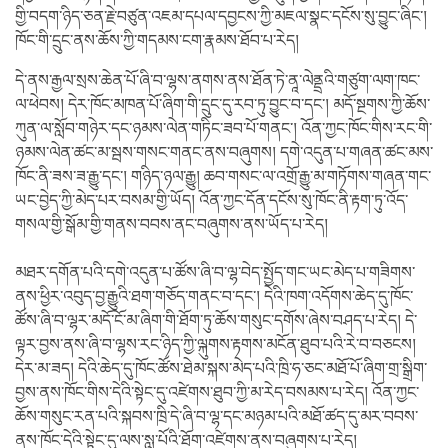
གྱི་བདག་ཉིད་ཅན་རྗེ་བཙུན་འཇམ་དཔལ་དབྱངས་ཀྱི་མཇལ་སྣང་དངོས་སུ་བྱུང་ཞིང་།
ཁོང་གི་དྲུང་ནས་ཆོས་ཀྱི་གདམས་ངག་རྣམས་ཐོབ་པ་རེད།
དེ་ནས་རྒྱལ་སྲས་ཆེན་པོ་ཞི་བ་ལྷས་ནགས་ནས་ཐོན་ཏེ་ནཱ་ལེནྡྲའི་གཙུག་ལག་ཁང་
ལ་ཕེབས། དེར་ཁོང་མཁན་པོ་ཞིག་གི་དྲུང་དུ་རབ་ཏུ་བྱུང་བ་དང་། མདོ་སྔགས་ཀྱི་ཆོས་
ཀུན་ལ་སློབ་གཉེར་དང་ཉམས་ལེན་གཏིང་ཟབ་པོ་གནང་། འོན་ཀྱང་ཁོང་གིས་རང་གི་
ཉམས་ལེན་ཚང་མ་སྦས་གསང་གནང་ནས་བཞུགས། དགེ་འདུན་པ་གཞན་ཚང་མས་
ཁོང་ནི་ཟས་ཟ་རྒྱུ་དང་། གཉིད་ཉལ་རྒྱུ། ཆབ་གསང་ལ་འགྲོ་རྒྱུ་མ་གཏོགས་གཞན་གང་
ཡང་བྱེད་ཀྱི་མེད་པར་བསམ་གྱི་ཡོད། འོན་ཀྱང་དོན་དངོས་སུ་ཁོང་ནི་རྟག་ཏུ་འོད་
གསལ་གྱི་སྒོམ་གྱི་གནས་བབས་ནང་བཞུགས་ནས་ཡོད་པ་རེད།
མཐར་དགོན་པའི་དགེ་འདུན་པ་ཚོས་ཞི་བ་ལྷ་བེད་སྤྱོད་གང་ཡང་མེད་པ་གཟིགས་
ནས་ཕྱིར་འབུད་བྱ་རྒྱུའི་ཐག་གཅོད་གནང་བ་དང་། དེའི་ཁག་འདོགས་ཆེད་དུ་ཁོང་
ཚོས་ཞི་བ་ལྷར་མདོ་ངོ་མ་ཞིག་གི་ཐོག་ཏུ་ཆོས་གསུང་དགོས་ཞེས་བཤད་པ་རེད། དེ་
ལྟར་བྱས་ནས་ཞི་བ་ལྷས་རང་ཉིད་ཀྱི་ལྐུགས་རྟགས་མངོན་ཐུབ་པའི་རེ་བ་བཅངས།
དེར་མ་ཟད། དེའི་ཆེད་དུ་ཁོང་ཚོས་ཐེམ་སྐས་མེད་པའི་ཁྲི་ཧ་ཅང་མཐོ་པོ་ཞིག་གྲ་སྒྲིག་
བྱས་ནས་ཁོང་གིས་དེའི་སྟེང་དུ་འཛེགས་ཐུབ་ཀྱི་མ་རེད་བསམས་པ་རེད། འོན་ཀྱང་
ཆོས་གསུང་རན་པའི་སྐབས་ཁྲི་དེ་ཞི་བ་ལྷ་དང་མཉམ་པའི་མཐོ་ཚད་དུ་མར་བབས་
ནས་ཁོང་དེའི་སྟེང་དུ་ལས་སླ་པོའི་ཐོག་འཛེགས་ནས་བཞུགས་པ་རེད།