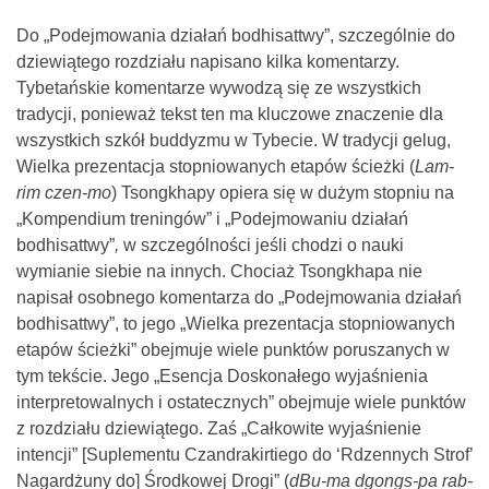
Do „Podejmowania działań bodhisattwy”, szczególnie do
dziewiątego rozdziału napisano kilka komentarzy.
Tybetańskie komentarze wywodzą się ze wszystkich
tradycji, ponieważ tekst ten ma kluczowe znaczenie dla
wszystkich szkół buddyzmu w Tybecie. W tradycji gelug,
Wielka prezentacja stopniowanych etapów ścieżki (
Lam-
rim czen-mo
) Tsongkhapy opiera się w dużym stopniu na
„Kompendium treningów” i „Podejmowaniu działań
bodhisattwy”
,
w szczególności jeśli chodzi o nauki
wymianie siebie na innych. Chociaż Tsongkhapa nie
napisał osobnego komentarza do „Podejmowania działań
bodhisattwy”, to jego „Wielka prezentacja stopniowanych
etapów ścieżki” obejmuje wiele punktów poruszanych w
tym tekście. Jego „Esencja Doskonałego wyjaśnienia
interpretowalnych i ostatecznych” obejmuje wiele punktów
z rozdziału dziewiątego. Zaś „Całkowite wyjaśnienie
intencji” [Suplementu Czandrakirtiego do ‘Rdzennych Strof’
Nagardżuny do] Środkowej Drogi” (
dBu-ma dgongs-pa rab-