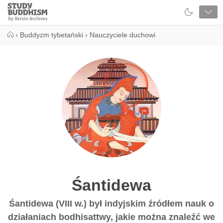
Close
Study
Buddhism
Home
›
Buddyzm tybetański
›
Nauczyciele duchowi
Śantidewa
Śantidewa (VIII w.) był indyjskim źródłem nauk o
działaniach bodhisattwy, jakie można znaleźć we