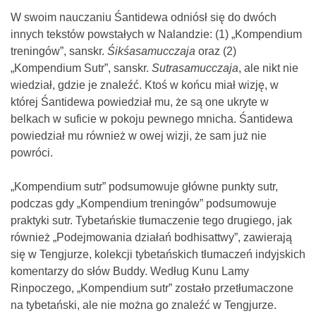
W swoim nauczaniu Śantidewa odniósł się do dwóch
innych tekstów powstałych w Nalandzie: (1) „Kompendium
treningów”, sanskr.
Śikśasamucczaja
oraz (2)
„Kompendium Sutr”, sanskr.
Sutrasamucczaja
, ale nikt nie
wiedział, gdzie je znaleźć. Ktoś w końcu miał wizję, w
której Śantidewa powiedział mu, że są one ukryte w
belkach w suficie w pokoju pewnego mnicha. Śantidewa
powiedział mu również w owej wizji, że sam już nie
powróci.
„Kompendium sutr” podsumowuje główne punkty sutr,
podczas gdy „Kompendium treningów” podsumowuje
praktyki sutr. Tybetańskie tłumaczenie tego drugiego, jak
również „Podejmowania działań bodhisattwy”, zawierają
się w Tengjurze, kolekcji tybetańskich tłumaczeń indyjskich
komentarzy do słów Buddy. Według Kunu Lamy
Rinpoczego, „Kompendium sutr” zostało przetłumaczone
na tybetański, ale nie można go znaleźć w Tengjurze.