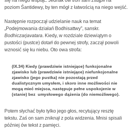
się na niego wspiąć. Jednak ów tron sam zstąpił na
poziom Śantidewy, by ten mógł z łatwością na niego wejść.
Następnie rozpoczął udzielanie nauk na temat
„Podejmowania działań Bodhisattwy”, sanskr.
Bodhiczarjavatara
. Kiedy, w rozdziale dziewiątym o
pustości (pustce) dotarł do pewnej strofy, zaczął powoli
wznosić się ku niebu. Oto owa strofa:
(IX.34) Kiedy (prawdziwie istniejące) funkcjonalne
zjawisko lub (prawdziwie istniejące) niefunkcjonalne
zjawisko (jego pustka) nie pozostają przed
dualistycznym umysłem, i skoro inne możliwości nie
mogą mieć miejsca, następuje pełne uspokojenie w
(stanie) bez umysłowego dążenia (do niemożliwego).
Potem słychać było tylko jego głos, recytujący resztę
tekstu. Zaś on sam zniknął z pola widzenia. Mnisi spisali
później ów tekst z pamięci.