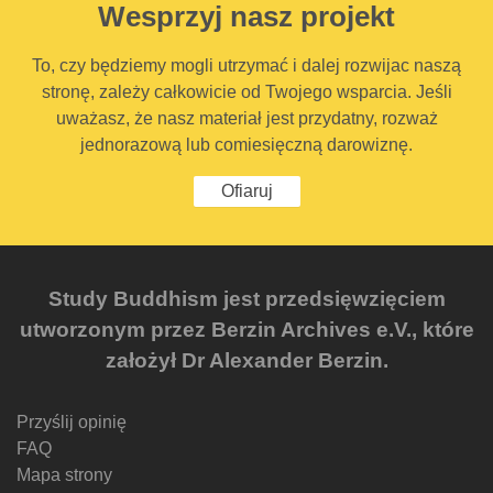
Wesprzyj nasz projekt
To, czy będziemy mogli utrzymać i dalej rozwijac naszą
stronę, zależy całkowicie od Twojego wsparcia. Jeśli
uważasz, że nasz materiał jest przydatny, rozważ
jednorazową lub comiesięczną darowiznę.
Ofiaruj
Study Buddhism jest przedsięwzięciem
utworzonym przez Berzin Archives e.V., które
założył Dr Alexander Berzin.
Przyślij opinię
FAQ
Mapa strony