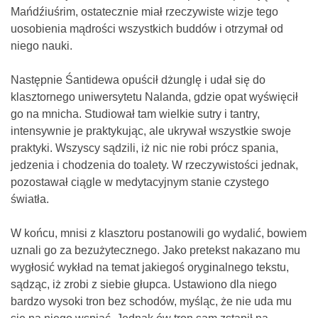
Mańdźiuśrim, ostatecznie miał rzeczywiste wizje tego
uosobienia mądrości wszystkich buddów i otrzymał od
niego nauki.
Następnie Śantidewa opuścił dżunglę i udał się do
klasztornego uniwersytetu Nalanda, gdzie opat wyświęcił
go na mnicha. Studiował tam wielkie sutry i tantry,
intensywnie je praktykując, ale ukrywał wszystkie swoje
praktyki. Wszyscy sądzili, iż nic nie robi prócz spania,
jedzenia i chodzenia do toalety. W rzeczywistości jednak,
pozostawał ciągle w medytacyjnym stanie czystego
światła.
W końcu, mnisi z klasztoru postanowili go wydalić, bowiem
uznali go za bezużytecznego. Jako pretekst nakazano mu
wygłosić wykład na temat jakiegoś oryginalnego tekstu,
sądząc, iż zrobi z siebie głupca. Ustawiono dla niego
bardzo wysoki tron bez schodów, myśląc, że nie uda mu