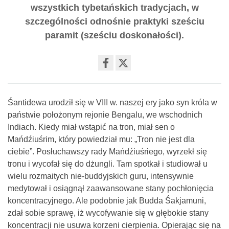
wszystkich tybetańskich tradycjach, w
szczególności odnośnie praktyki sześciu
paramit (sześciu doskonałości).
Share
on
facebook
Śantidewa urodził się w VIII w. naszej ery jako syn króla w
państwie położonym rejonie Bengalu, we wschodnich
Indiach. Kiedy miał wstąpić na tron, miał sen o
Mańdźiuśrim, który powiedział mu: „Tron nie jest dla
ciebie”. Posłuchawszy rady Mańdźiuśriego, wyrzekł się
tronu i wycofał się do dżungli. Tam spotkał i studiował u
wielu rozmaitych nie-buddyjskich guru, intensywnie
medytował i osiągnął zaawansowane stany pochłonięcia
koncentracyjnego. Ale podobnie jak Budda Śakjamuni,
zdał sobie sprawę, iż wycofywanie się w głębokie stany
koncentracji nie usuwa korzeni cierpienia. Opierając się na