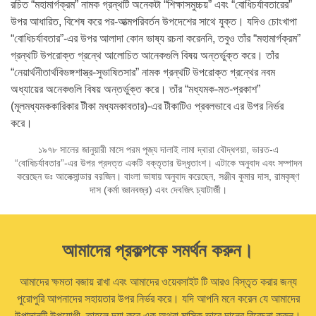
রচিত “মহামার্গক্রম” নামক গ্রন্থটি অনেকটা “শিক্ষাসমুচ্চয়” এবং “বোধিচর্যাবতারের”
উপর আধারিত, বিশেষ করে পর-আত্মপরিবর্তন উপদেশের সাথে যুক্ত। যদিও চোংখাপা
“বোধিচর্যাবতার”-এর উপর আলাদা কোন ভাষ্য রচনা করেননি, তবুও তাঁর “মহামার্গক্রম”
গ্রন্থটি উপরোক্ত গ্রন্থে আলোচিত আনেকগুলি বিষয় অন্তর্ভুক্ত করে। তাঁর
“নেয়ার্থনীতার্থবিভঙ্গশাস্ত্র-সুভাষিতসার” নামক গ্রন্থটি উপরোক্ত গ্রন্থের নবম
অধ্যায়ের অনেকগুলি বিষয় অন্তর্ভুক্ত করে। তাঁর “মধ্যমক-মত-প্রকাশ”
(মূলমধ্যমককারিকার টীকা মধ্যমকাবতার)-এর টীকাটিও প্রবলভাবে এর উপর নির্ভর
করে।
১৯৭৮ সালের জানুয়ারী মাসে পরম পূজ্য দালাই লামা দ্বারা বৌদ্ধগয়া, ভারত-এ
“বোধিচর্যাবতার”-এর উপর প্রদত্ত একটি বক্তৃতার উদ্ধৃতাংশ। এটাকে অনুবাদ এবং সম্পাদন
করেছেন ডঃ আলেক্সান্ডার বরজিন। বাংলা ভাষায় অনুবাদ করেছেন, সঞ্জীব কুমার দাস, রামকৃষ্ণ
দাস (কর্মা জ্ঞানবজ্র) এবং দেবজিৎ চ্যাটার্জী।
আমাদের প্রকল্পকে সমর্থন করুন।
আমাদের ক্ষমতা বজায় রাখা এবং আমাদের ওয়েবসাইট টি আরও বিস্তৃত করার জন্য
পুরোপুরি আপনাদের সহায়তার উপর নির্ভর করে। যদি আপনি মনে করেন যে আমাদের
উপাদানটি উপযোগী, তাহলে দয়া করে এক অথবা মাসিক ভাবে দানের বিবেচনা করুন।