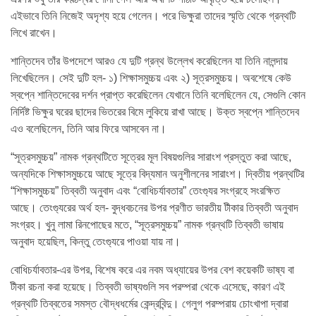
এইভাবে তিনি নিজেই অদৃশ্য হয়ে গেলেন। পরে ভিক্ষুরা তাদের স্মৃতি থেকে গ্রন্থটি
লিখে রাখেন।
শান্তিদেব তাঁর উপদেশে আরও যে দুটি গ্রন্থ উল্লেখ করেছিলেন যা তিনি নালন্দায়
লিখেছিলেন। সেই দুটি হল- ১) শিক্ষাসমুচ্চয় এবং ২) সূত্রসমুচ্চয়। অবশেষে কেউ
স্বপ্নে শান্তিদেবের দর্শন প্রাপ্ত করেছিলেন যেখানে তিনি বলেছিলেন যে, সেগুলি কোন
নির্দিষ্ট ভিক্ষুর ঘরের ছাদের ভিতরের বিমে লুকিয়ে রাখা আছে। উক্ত স্বপ্নে শান্তিদেব
এও বলেছিলেন, তিনি আর ফিরে আসবেন না।
“সূত্রসমুচ্চয়” নামক গ্রন্থটিতে সূত্রের মূল বিষয়গুলির সারাংশ প্রস্তুত করা আছে,
অন্যদিকে শিক্ষাসমুচ্চয়ে আছে সূত্রে বিদ্যমান অনুশীলনের সারাংশ। দ্বিতীয় প্রন্থটির
“শিক্ষাসমুচ্চয়” তিব্বতী অনুবাদ এবং “বোধিচর্যাবতার” তেংগ্যুর সংগ্রহে সংরক্ষিত
আছে। তেংগ্যুরের অর্থ হল- বুদ্ধবচনের উপর প্রণীত ভারতীয় টীকার তিব্বতী অনুবাদ
সংগ্রহ। খুনু লামা রিনপোছের মতে, “সূত্রসমুচ্চয়” নামক গ্রন্থটি তিব্বতী ভাষায়
অনুবাদ হয়েছিল, কিন্তু তেংগ্যুরে পাওয়া যায় না।
বোধিচর্যাবতার-এর উপর, বিশেষ করে এর নবম অধ্যায়ের উপর বেশ কয়েকটি ভাষ্য বা
টীকা রচনা করা হয়েছে। তিব্বতী ভাষ্যগুলি সব পরম্পরা থেকে এসেছে, কারণ এই
গ্রন্থটি তিব্বতের সমস্ত বৌদ্ধধর্মের কেন্দ্রবিন্দু। গেলুগ পরম্পরায় চোংখাপা দ্বারা