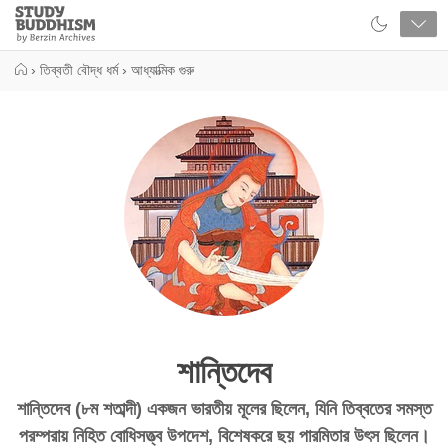
Close
Study
Buddhism
Home
›
তিব্বতী বৌদ্ধ ধর্ম
›
আধ্যাত্মিক গুরু
শান্তিদেব
শান্তিদেব (৮ম শতাব্দী) একজন ভারতীয় মূলের ছিলেন, যিনি তিব্বতের সমস্ত
পরম্পরায় নিহিত বোধিসত্ত্ব উপদেশ, বিশেষকরে ছয় পারমিতার উৎস ছিলেন।