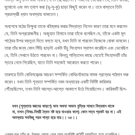
ঘুমোনো এবং মল ত্যাগ করা (ভু-সু-কু) ছাড়া কিছুই করেন না। তবে বাস্তবে তিনি
প্রভাস্বরী ধ্যান অবস্থায় থাকতেন।
অবশেষে মঠের ভিক্ষুরা তাকে বহিষ্কার করার সিদ্ধান্ত নিলেন কারণ তারা মনে করলেন
যে, তিনি অপ্রয়োজনীয়। অজুহাত হিসাবে তারা তাঁকে বলেছিল যে, তাঁকে একটা মূল
পাঠ্যের উপর বক্তৃতা দিতে বলতে হবে, যখন তিনি না পারবেন নিজেকে বোকা ভাববেন।
তারা তাঁর জন্য কোন সিঁড়ি ছাড়াই একটা উঁচু সিংহাসন স্থাপন করেছিল এবং ভেবেছিল
যে, তিনি সেখানে উঠতে পারবেন না। কিন্তু শান্তিদেব কাছে যেতেই সিংহাসনটি তাঁর
স্তরে নেমে গিয়েছিল, যাতে তিনি সহজেই আরোহন করতে পারেন।
তারপরে তিনি বোধিসত্ত্বের আচরণ সম্পর্কিত বোধিচর্যাবতার নামক গ্রন্থের পাঠদান শুরু
করেন। যখন তিনি শূন্যতা সম্পর্কিত নবম অধ্যায়ের একটি নির্দিষ্ট কারিকায়
পৌঁছেছিলেন, তখন তিনি আস্তে-আস্তে আকাশে উঠে গিয়েছিলেন। কারিকাটি ছিল-
যখন (শূন্যতার জ্ঞানের কারণে) ভাব অথবা অভাব বুদ্ধির সামনে বিদ্যমান থাকে
না, তখন (বিষয়-বিষয়ী দ্বৈত নষ্ট হয়ে যাওয়ার ফলে) কোন সত্য প্রকট হয় না। এই
অবস্থায় সবকিছু পরম শান্ত হয়ে যায়।। ৩৫।।
এরপর শুধু তাঁর কণ্ঠস্বর শোনা গেল আর অবশিষ্ট পাঠটি আবৃত্তি হয়ে চলেছিল।