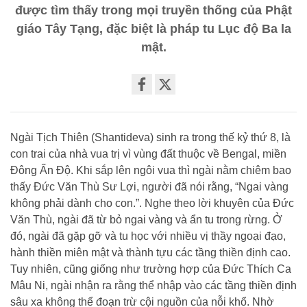
được tìm thấy trong mọi truyền thống của Phật
giáo Tây Tạng, đặc biệt là pháp tu Lục độ Ba la
mật.
Share
on
facebook
Ngài Tịch Thiên (Shantideva) sinh ra trong thế kỷ thứ 8, là
con trai của nhà vua trị vì vùng đất thuộc về Bengal, miền
Đông Ấn Độ. Khi sắp lên ngôi vua thì ngài nằm chiêm bao
thấy Đức Văn Thù Sư Lợi, người đã nói rằng, “Ngai vàng
không phải dành cho con.”. Nghe theo lời khuyên của Đức
Văn Thù, ngài đã từ bỏ ngai vàng và ẩn tu trong rừng. Ở
đó, ngài đã gặp gỡ và tu học với nhiều vị thầy ngoại đạo,
hành thiền miên mật và thành tựu các tầng thiền định cao.
Tuy nhiên, cũng giống như trường hợp của Đức Thích Ca
Mâu Ni, ngài nhận ra rằng thể nhập vào các tầng thiền định
sâu xa không thể đoạn trừ cội nguồn của nỗi khổ. Nhờ