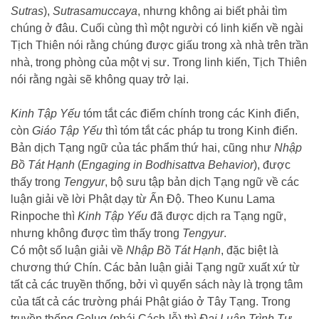
Sutras
),
Sutrasamuccaya
, nhưng không ai biết phải tìm
chúng ở đâu. Cuối cùng thì một người có linh kiến về ngài
Tịch Thiên nói rằng chúng được giấu trong xà nhà trên trần
nhà, trong phòng của một vị sư. Trong linh kiến, Tịch Thiên
nói rằng ngài sẽ không quay trở lại.
Kinh Tập Yếu
tóm tắt các điểm chính trong các Kinh điển,
còn
Giáo Tập Yếu
thì tóm tắt các pháp tu trong Kinh điển.
Bản dịch Tạng ngữ của tác phẩm thứ hai, cũng như
Nhập
Bồ Tát Hạnh
(
Engaging in Bodhisattva Behavior
), được
thấy trong
Tengyur
, bộ sưu tập bản dịch Tạng ngữ về các
luận giải về lời Phật dạy từ Ấn Độ. Theo Kunu Lama
Rinpoche thì
Kinh Tập Yếu
đã được dịch ra Tạng ngữ,
nhưng không được tìm thấy trong
Tengyur
.
Có một số luận giải về
Nhập Bồ Tát Hạnh
, đặc biệt là
chương thứ Chín. Các bản luận giải Tạng ngữ xuất xứ từ
tất cả các truyền thống, bởi vì quyển sách này là trọng tâm
của tất cả các trường phái Phật giáo ở Tây Tạng. Trong
truyền thống Gelug (phái Cách-lỗ) thì
Đại Luận Trình Tự