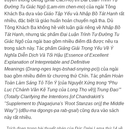
Đường Tu Giác Ngộ
(
Lam-rim chen-mo
) của ngài Tông
Khách Ba dựa vào
Giáo Tập Yếu
và
Nhập Bồ Tát Hạnh
rất
nhiều, đặc biệt là giáo huấn hoán chuyển ngã tha. Dù
Tông Khách Ba không hề viết luận giải riêng về
Nhập Bồ
Tát Hạnh
, nhưng tác phẩm
Đại Luận Trình Tự Đường Tu
Giác Ngộ
của ngài bao gồm nhiều điểm đã được nêu ra
trong sách này. Tác phẩm
Giảng Giải Trọng Yếu Về Ý
Nghĩa Diễn Dịch Và Tối Hậu
(
Essence of Excellent
Explanation of Interpretable and Definitive
Meanings
(
Drang-nges legs-bshad-snying-po
)) của ngài
bao gồm nhiều điểm từ chương thứ Chín. Tác phẩm
Hoàn
Toàn Làm Sáng Tỏ Tôn Ý
[
của Nguyệt Xứng trong “Phụ
Lục (‘Chánh Văn Kệ Tụng của Long Thọ về
)]
Trung Đạo’”
(
Totally Clarifying the Intentions [of Chandrakirti's
"Supplement to (Nagarjuna's 'Root Stanzas on)] the Middle
Way'")
(
dBu-ma dgongs-pa rab-gsal
) cũng dựa vào sách
này rất nhiều.
Trích đoạn trong bài thuyết pháp của Đức Dalai Lama thứ 14 về