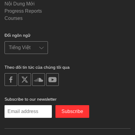
Nội Dung Mới
Progress Reports
Courses
Đổi ngôn ngữ
Theo dõi tin tức của chúng tôi qua
on
on
on
on
facebook
X
soundcloud
youtube
Subscribe to our newsletter
Enter
Subscribe
your
email