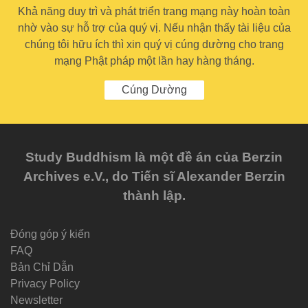
Khả năng duy trì và phát triển trang mạng này hoàn toàn
nhờ vào sự hỗ trợ của quý vị. Nếu nhận thấy tài liệu của
chúng tôi hữu ích thì xin quý vị cúng dường cho trang
mạng Phật pháp một lần hay hàng tháng.
Cúng Dường
Study Buddhism là một đề án của Berzin
Archives e.V., do Tiến sĩ Alexander Berzin
thành lập.
Đóng góp ý kiến
FAQ
Bản Chỉ Dẫn
Privacy Policy
Newsletter