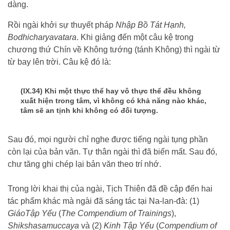
dàng.
Rồi ngài khởi sự thuyết pháp
Nhập Bồ Tát Hạnh,
Bodhicharyavatara
. Khi giảng đến một câu kệ trong
chương thứ Chín về Không tướng (tánh Không) thì ngài từ
từ bay lên trời. Câu kệ đó là:
(IX.34) Khi một thực thể hay vô thực thể đều không
xuất hiện trong tâm, vì không có khả năng nào khác,
tâm sẽ an tịnh khi không có đối tượng.
Sau đó, mọi người chỉ nghe được tiếng ngài tụng phần
còn lại của bản văn. Tự thân ngài thì đã biến mất. Sau đó,
chư tăng ghi chép lại bản văn theo trí nhớ.
Trong lời khai thị của ngài, Tịch Thiên đã đề cập đến hai
tác phẩm khác mà ngài đã sáng tác tại Na-lan-đà: (1)
GiáoTập Yếu
(
The Compendium of Trainings
),
Shikshasamuccaya
và (2)
Kinh Tập Yếu
(
Compendium of