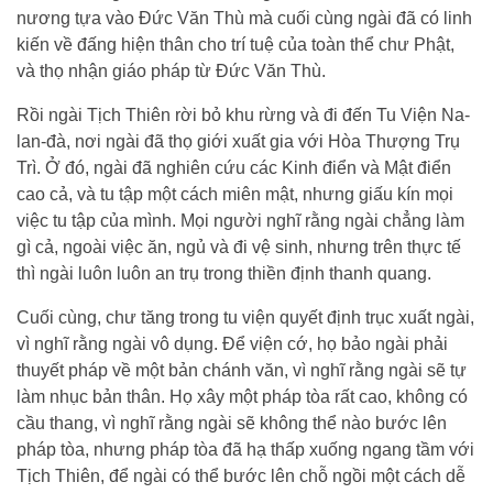
nương tựa vào Đức Văn Thù mà cuối cùng ngài đã có linh
kiến về đấng hiện thân cho trí tuệ của toàn thể chư Phật,
và thọ nhận giáo pháp từ Đức Văn Thù.
Rồi ngài Tịch Thiên rời bỏ khu rừng và đi đến Tu Viện Na-
lan-đà, nơi ngài đã thọ giới xuất gia với Hòa Thượng Trụ
Trì. Ở đó, ngài đã nghiên cứu các Kinh điển và Mật điển
cao cả, và tu tập một cách miên mật, nhưng giấu kín mọi
việc tu tập của mình. Mọi người nghĩ rằng ngài chẳng làm
gì cả, ngoài việc ăn, ngủ và đi vệ sinh, nhưng trên thực tế
thì ngài luôn luôn an trụ trong thiền định thanh quang.
Cuối cùng, chư tăng trong tu viện quyết định trục xuất ngài,
vì nghĩ rằng ngài vô dụng. Để viện cớ, họ bảo ngài phải
thuyết pháp về một bản chánh văn, vì nghĩ rằng ngài sẽ tự
làm nhục bản thân. Họ xây một pháp tòa rất cao, không có
cầu thang, vì nghĩ rằng ngài sẽ không thể nào bước lên
pháp tòa, nhưng pháp tòa đã hạ thấp xuống ngang tầm với
Tịch Thiên, để ngài có thể bước lên chỗ ngồi một cách dễ