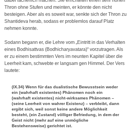
dabei lächerlich machen. Sie errichteten einen sehr hohen
Thron ohne Stufen und meinten, er könnte den nicht
besteigen. Aber als es soweit war, senkte sich der Thron zu
Shantideva herab, sodass er problemlos darauf Platz
nehmen konnte.
Sodann begann er, die Lehre vom „Eintritt in das Verhalten
eines Bodhisattvas (Bodhicharyavatara)“ vorzutragen. Als
er zu einem bestimmten Vers im neunten Kapitel über die
Leerheit kam, schwebte er langsam gen Himmel. Der Vers
lautete:
(IX.34) Wenn für das dualistische Bewusstsein weder
ein (wahrhaft existentes) Phänomen noch ein
(wahrhaft existentes) nicht-wirksames Phänomen –
(seine Leerheit von wahrer Existenz) – verbleibt, dann
ergibt sich, weil sonst keine andere Möglichkeit
besteht, (ein Zustand) völliger Befriedung, in dem der
Geist nicht (mehr auf eine unmögliche
Bestehensweise) gerichtet ist.