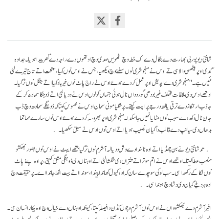
Share
on
facebook
شانتی دیو پوربی بھارت دے بنگال دے اک خطہ وچ اٹھویں صدی وچ اوتھوں دے راجہ دے گھر پیدا ہویا۔ جد اوہ
گدی اوپر بیٹھن والا سی تے اوس نے منجو شری نوں سفنے وچ ویکھیا، جس نے اوس نوں کہیا، "تخت اتے تاج تیرے لئی
نئیں ہے۔" منجو شری دے اپدیش اوپر عمل کردے ہوۓ اوس نے راج پاٹ نوں خیر باد کہیا اتے جنگل نوں ٹر گیا۔
اوتھے اوس دی ملاقات مختلف غیر بودھی گوروواں نال ہوئی جنہاں کولوں اوس نے ودیا لئی اتے ڈوہنگا سمادھ کر کے
جاذب ارتکاز دے ترقی یافتہ درجے پراپت کیتے۔ پر شکیا مونی سمان اوس نے محسوس کیتا کہ ڈوہنگے سمادھ وچ ڈب
جان نال دکھ دے سبب نوں مٹایا نہیں جا سکدا۔ منجو شری اوپر بھروسہ کردے ہوۓ اوس نوں سارے مہاتما
بدھاں دی سیانپ دے قالب دا گیان نصیب ہویا اتے اوس توں اوس نے سبق سکھیا۔
تد شانتی دیو نے بن چھڈیا اتے اوہ نالندا دے وش ودیالہ آشرم نوں ٹر گیا جتھے ایبٹ نے اوس نوں بطور بھکشو
منصب عطا کیتا۔ اوتھے اوس نے اتم سوتر اتے تنتراں دی شکشا لئی اتے اوہناں دی ڈوہنگی مشق کیتی، پر اوہ اپنے پاٹ
نوں لُکا کے رکھدا سی۔ سب لوکی سوچدے سان کہ اوہ کیول کھاندا پیندا، سوندا اتے بیت الخلا جاندا اے۔ پر حقیقت وچ
اوہ ہر ویلے گیان دی دشا وچ ہوندا سی۔
اخیر آشرم دے بھکشوواں نے اوس نوں آشرم وچوں کڈن دا فیصلہ کیتا، کیونکہ اوہناں دے خیال وچ اوہ بیکار انسان سی۔
ایس لئی اوہناں نے ایہ بہانہ بنایا کہ اوہ کسے اصلی بنیادی صحیفے اوپر درس دیوے، اتے اوہناں نے سوچیا کہ ایس طراں اوہ