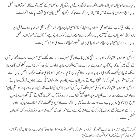
بالیاں وچ لکائیاں ہوئیاں سان۔ ایس وچ شانتی دیو نے ایہ وی کہیا کہ اوہ ہن مڑ کے نہیں آوے گا۔ 'سوتراں دا مکمل
بیان' وچ سوتراں بارے خاص خاص گلاں دا ذکر اے جد کہ سرکھیا دا مکمل بیان' وچ مختلف پاٹ دا ذکر اے۔
پہلے والی کتاب اتے 'بودھی ستوا رویہ اختیار کرنا' دا تبتی زبان وچ ترجمہ 'تنگیور' یعنی مہاتما بدھ دے قول اوپر
ہندوستانی تبصریاں دے تبتی ترجمیاں دا مجموعہ، وچ موجود اے۔ کونو لاما رنپوچے دا کہنا اے کہ 'سوتراں دا مکمل
بیان' دا وی تبتی زبان وچ ترجمہ ہویا سی پر ایہ 'تنگیور' وچ کدرے وی موجود نئیں ہے۔
'بودھی ستوا رویہ اختیار کرنا' اوپر اچیچ ناویں باب اوپر کئی تبصرے لکھے گئے۔ تبتی تبصرے سارے پنتھاں توں
لئے گئے نیں، کیونکہ ایہ کتاب تبت دے سارے بودھی پنتھاں وچ پربھاوت حیثیت رکھدی اے۔ 'گیلوگ' پنتھ وچ
تسانگ خاپا دی لکھت پنتھ دی درجہ بہ درجہ راہ دا اتم بیان' (لم-رم چن-مو) بڑی حد تک سرکھیا دا مکمل بیان' اتے
''بودھی ستوا رویہ اختیار کرنا'، اچیچ اپنے اتے دوجیاں دے وچکار وچار ونڈ، توں آئی اے۔ بھاویں تسانگ خاپا نے
'بودھی ستوا رویہ اختیار کرنا' اوپر کوئی تبصرہ الگ توں نئیں لکھیا پر اوس دی کتاب پنتھ دی درجہ بہ درجہ راہ دا اتم بیان'
وچ اوس دے بوہت سارے نکتیاں اوپر بحث کیتی گئی اے۔ اوس دی کتاب 'شرح لائق اتے حتمی تعبیرات دی ودیہ
شرح دا نچوڑ' وچ ناویں باب دے بوہت سارے نکتیاں دا ذکر اے۔ اوس دی لکھت 'ناگر جونا دے میانی راہ اوپر
لکھے ہوۓ مڈھلے بند اوپر چندر کرتی دے اضافی وشے دے منورتھ دی مکمل وضاحت' وی بڑی حد تک ایس اوپر
مشتمل اے۔
تقدس مآب چودھویں دلائی لاما دے "بودھی ستوا رویہ اختیار کرنا" اوپر جنوری ۱۹۷۸ وچ بودھ گیا، بھارت وچ خطاب توں اقتباس،
جس دی ترمیم اتے ترجمہ ڈاکٹر الیگزینڈر برزن نے کیتا۔