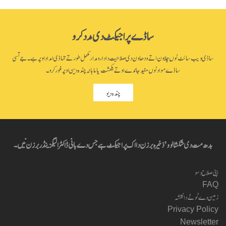
ساڈے پراجیکٹ دی مدد کرو
ساڈی ویب سائٹ نوں چلاون اتے ودھاون دی صلاحیت دا دارومدار مکمل طور تے تہاڈی امداد اوپر ہے۔ جے تسی
ساڈے مواد نوں مفید جاندے او تے یکمشت یا ماہانہ چندہ دین اوپر غور کرو۔
چندہ دیو
بدھ مت دی شکشا لوو’ ذخیرہ برزن دا اک پراجیکٹ ہے جس دے بانی ڈاکٹر الیگزینڈر برزن نیں۔
اپنی صلاح دسو
FAQ
زمین دے ٹوٹے دا نقشہ
Privacy Policy
Newsletter