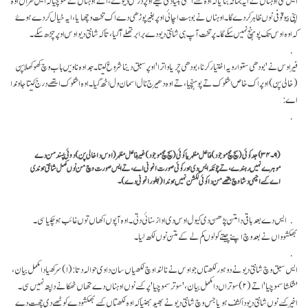
اپنی بیوقوفی نوں ظاہر کر دے گا۔ اوہناں نے بوہت اچائی اوپر بغیر پوڑھی دے اک تخت وچھایا، ایہ خیال کردے ہوۓ
کہ اوہ اوس تک پوہنچ نہیں سکے گا۔ پر تخت آپ ہی شانتی دیو دے برابر تھلے آ گیا، تا کہ شانتی دیو اوس اوپر چڑھ سکے۔
فیر اوس نے 'بودھی ستوا رویہ اختیار کرنا، بودھی چریاواترا' اوپر سبق دینا شروع کیتا۔ جد اوہ ناویں باب وچ کھوکھلا پن
(خالی پن) اوپر اک خاص اشلوک تے پوہنچیا، تے اوہ دھیرج نال اسمان ول اٹھ گیا۔ اوہ اشلوک ایتھے درج کیتا جاوندا
اے:
(۹۔۳۴) جد کوئی (سچ مچ موجود) فاعل مظہر یا کوئی (سچ مچ موجود) غیر فاعل مظہر (اوس دا خالی پن) دوئی پسند من دے
موہرے نہیں رہندے، تے چونکہ ایس دی ہور کوئی صورت انہونی اے، تے ایس صورت وچ من نوں مکمل شانتی ہوندی
اے کسے اجیہی دشا وچ جتھے من دا کوئی لکشن نہیں ہوندا (بطور انہونی دے)۔
ایس دے بعد باقی دا متن پڑھن دی کیول اوس دی اواز سنائی دتی۔ اوہ آپوں اکھاں توں غائب ہو چکیا سی۔
بھکشوواں نے بعد وچ اپنے چیتے کولوں کم لے کے متن نوں لکھ لیا۔
ایس سبق وچ شانتی دیو نے دو ہور لکھتاں جو اوس نے نالندا وچ لکھیاں سان دا وی حوالہ دتا: (۱)سرکھیا دا مکمل بیان،
'شکشا سموچیا' اتے (۲) سوتراں دا مکمل بیان، 'سوتر سموچیا' پر کسے نوں اوہناں دے تھاں ٹھکانے دا پتہ نہیں سی۔
اخیر کسے نوں شانتی دیو دا کشف ہویا جس وچ شانتی دیو نے بھید بھنیا کہ اوہ لکھتاں کسے بھکشو دے کوٹھے دی چھت دے