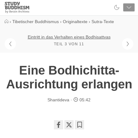
Close
Study
Buddhism
Home
›
Tibetischer Buddhismus
›
Originaltexte
›
Sutra-Texte
Eintritt in das Verhalten eines Bodhisattvas
TEIL 3 VON 11
Eine Bodhichitta-
Ausrichtung erlangen
Shantideva
05:42
Share
Bookmark