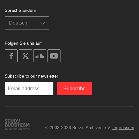
Sprache ändern
Folgen Sie uns auf
on
on
on
on
facebook
X
soundcloud
youtube
Subscribe to our newsletter
Enter
Subscribe
your
email
Study
© 2003-2026 Berzin Archives e.V.
Impressum
Buddhism
Home