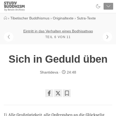
Close
Study
Buddhism
Home
›
Tibetischer Buddhismus
›
Originaltexte
›
Sutra-Texte
Eintritt in das Verhalten eines Bodhisattvas
TEIL 6 VON 11
Sich in Geduld üben
Shantideva
24:48
Share
Bookmark
on
facebook
1) Alle Großzügigkeit, alle Opfergaben an die Glückselig