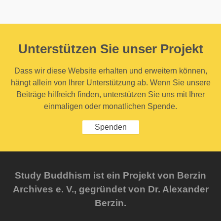
Unterstützen Sie unser Projekt
Dass wir diese Website erhalten und erweitern können,
hängt allein von Ihrer Unterstützung ab. Wenn Sie unsere
Beiträge hilfreich finden, unterstützen Sie uns mit Ihrer
einmaligen oder monatlichen Spende.
Spenden
Study Buddhism ist ein Projekt von Berzin
Archives e. V., gegründet von Dr. Alexander
Berzin.