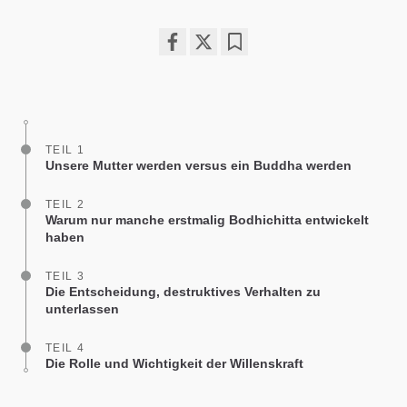
Share
Bookmark
on
facebook
TEIL 1
Unsere Mutter werden versus ein Buddha werden
TEIL 2
Warum nur manche erstmalig Bodhichitta entwickelt
haben
TEIL 3
Die Entscheidung, destruktives Verhalten zu
unterlassen
TEIL 4
Die Rolle und Wichtigkeit der Willenskraft