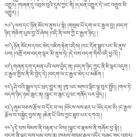
འགྱུར། །གཞན་དུ་འབྲས་བུའི་དུས་ཀྱང་ནི། །དམན་འགྱུར་དེ་ཡང་འགྲུབ་མི་
འགྱུར། །
༤༩༽ལས་དང་ཉོན་མོངས་ནུས་པ་སྟེ། །གསུམ་པོ་དག་ལ་ང་རྒྱལ་བྱ། །བདག་
ཉིད་གཅིག་པུས་བྱ་འོ་ཞེས། །འདི་ནི་ལས་ཀྱི་ང་རྒྱལ་ཉིད། །
༥༠༽ཉོན་མོངས་དབང་མེད་འཇིག་རྟེན་འདིས། །རང་དོན་སྒྲུབ་པར་མི་ནུས་
པས། །འགྲོ་བས་བདག་ལྟར་མི་ནུས་ཏེ། །དེ་བས་བདག་གིས་འདི་བྱ་འོ། །
༥༡༽གཞན་དག་དམན་པའི་ལས་བྱེད་ན། །བདག་ཉིད་ཀྱང་ནི་ཇི་ལྟར་འདུག །
ང་རྒྱལ་གྱིས་ནི་མི་བྱེད་དེ། །བདག་ལ་ང་རྒྱལ་མེད་པ་མཆོག །
༥༢༽ཤི་བའི་སྦྲུལ་དང་ཕྲད་གྱུར་ན། །ཁྭ་ཡང་མཁའ་ལྡིང་ལྟ་བུར་སྤྱོད། །གལ་ཏེ་
བདག་ཉིད་ཉམ་ཆུང་ན། །ལྟུང་བ་ཆུང་ངུའང་གནོད་པར་བྱེད། །
༥༣༽ཞུམ་བཅས་རྩོལ་བ་དོར་བ་ལ། །ཕོངས་ལས་ཐར་པ་ཡོད་དམ་ཅི། །ང་རྒྱལ་
རྩོལ་བ་བསྐྱེད་བྱས་ན། །ཆེན་པོ་ཡིས་ཀྱང་ཐུབ་པར་དཀའ། །
༥༤༽དེ་བས་སེམས་ནི་བརྟན་པ་ཡིས། །ལྟུང་བ་རྣམས་ནི་གཞོམ་བྱ་སྟེ། །
བདག་ནི་ལྟུང་བས་ཕམ་བྱས་ན། །ཁམས་གསུམ་རྒྱལ་འདོད་བཞད་གད་འགྱུར།