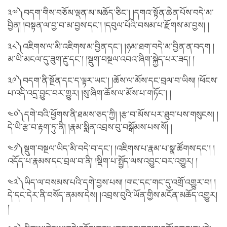
༣༧༽བདག་གིས་བཅོམ་ལྡན་མ་མཆོད་ཅིང་། །དགའ་སྟོན་ཆེན་པོས་བདེ་མ་
བྱིན། །བསྟན་ལ་བྱ་བ་མ་བྱས་དང་། །དབུལ་པོའི་བསམ་པ་རྫོགས་མ་བྱས། །
༣༨༽འཇིགས་ལ་མི་འཇིགས་མ་བྱིན་དང་། །ཉམ་ཐག་བདེ་མ་བྱིན་ན་བདག །
མ་ཡི་མངལ་དུ་ཟུག་རྔུ་དང་། །སྡུག་བསྔལ་འབའ་ཞིག་སྐྱེད་པར་ཟད། །
༣༩༽བདག་ནི་སྔོན་དང་ད་ལྟར་ཡང་། །ཆོས་ལ་མོས་དང་བྲལ་བ་ཡིས། །ཕོངས་
པ་འདི་འདྲ་བྱུང་བར་གྱུར། །སུ་ཞིག་ཆོས་ལ་མོས་པ་གཏོང་། །
༤༠༽དགེ་བའི་ཕྱོགས་ནི་ཐམས་ཅད་ཀྱི། །རྩ་བ་མོས་པར་ཐུབ་པས་གསུངས། །
དེ་ཡི་རྩ་བ་རྟག་ཏུ་ནི། །རྣམ་སྨིན་འབྲས་བུ་བསྒོམས་པས་སོ། །
༤༡༽སྡུག་བསྔལ་ཡིད་མི་བདེ་བ་དང་། །འཇིགས་པ་རྣམ་པ་སྣ་ཚོགས་དང་། །
འདོད་པ་རྣམས་དང་བྲལ་བ་ནི། །སྡིག་པ་སྤྱོད་ལས་འབྱུང་བར་འགྱུར། །
༤༢༽ཡིད་ལ་བསམས་པའི་དགེ་བྱས་པས། །གང་དང་གང་དུ་འགྲོ་འགྱུར་བ། །
དེ་དང་དེར་ནི་བསོད་ནམས་དེས། །འབྲས་བུའི་ཡོན་གྱིས་མངོན་མཆོད་འགྱུར།
།