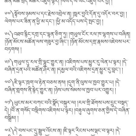
ཆེན་མཚོ་ཕྲད་མཚོར་འཇུག་ལྟར། །ལས་དེ་ལ་ཡང་འཇུག་པར་བྱ། །
༦༧༽སྟོབས་ཉམས་པ་དང་རྗེས་འབྲེལ་ན། །སླར་བྱའི་དོན་དུ་འདོར་བར་བྱ། །
ལེགས་པར་ཟིན་ན་ཕྱི་མ་དང་། །ཕྱི་མ་འདོད་པས་དེ་སྤང་བྱ། །
༦༨༽འཐབ་རྙིང་དགྲ་དང་ལྷན་ཅིག་ཏུ། །གཡུལ་ངོར་རལ་ཁ་ལྷགས་པ་བཞིན།
།ཉོན་མོངས་མཚོན་ལས་གཟུར་བྱ་ཞིང་། །ཉོན་མོངས་དགྲ་རྣམས་འཇེབས་པར་
བཏགས། །
༦༩༽གཡུལ་དུ་རལ་གྲི་ལྷུང་གྱུར་ན། །འཇིགས་པས་མྱུར་དུ་ལེན་པ་ལྟར། །དེ་
བཞིན་དྲན་པའི་མཚོན་ཤོར་ན། །དམྱལ་བའི་འཇིགས་དྲན་མྱུར་དུ་བླང་། །
༧༠༽ཇི་ལྟར་ཁྲག་ལ་རྟེན་བཅས་ནས། །དུག་ནི་ལུས་ལ་ཁྱབ་གྱུར་པ། །དེ་
བཞིན་གླགས་ནི་རྙེད་གྱུར་ན། །ཉེས་པས་སེམས་ལ་ཁྱབ་པར་འགྱུར། །
༧༡༽ཡུངས་མར་བཀང་བའི་སྣོད་བསྐུར་ལ། །རལ་གྲི་ཐོགས་པས་དྲུང་བསྡད་
དེ། །བོ་ན་གསོད་བསྡིགས་འཇིགས་པ་ལྟར། །བརྟུལ་ཞུགས་ཅན་གྱིས་དེ་བཞིན་
བསྒྲིམ། །
༧༢༽དེ་བས་པང་དུ་སྦྲུལ་འོངས་ན། །ཇི་ལྟར་རིངས་པས་ལྡང་བ་ལྟར། །དེ་