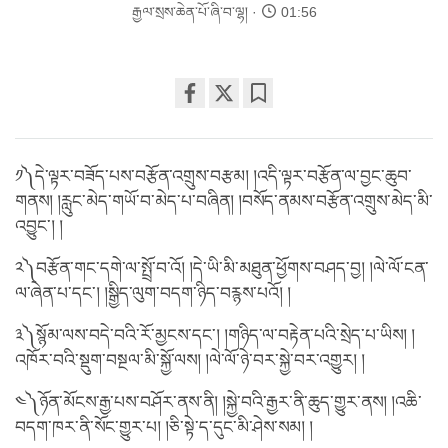
རྒྱལ་སྲས་ཆེན་པོ་ཞི་བ་ལྷ།
01:56
Share
Bookmark
on
facebook
༡༽དེ་ལྟར་བཟོད་པས་བརྩོན་འགྲུས་བརྩམ། །འདི་ལྟར་བརྩོན་ལ་བྱང་ཆུབ་
གནས། །རླུང་མེད་གཡོ་བ་མེད་པ་བཞིན། །བསོད་ནམས་བརྩོན་འགྲུས་མེད་མི་
འབྱུང་། །
༢༽བརྩོན་གང་དགེ་ལ་སྤྲོ་བ་འོ། །དེ་ཡི་མི་མཐུན་ཕྱོགས་བཤད་བྱ། །ལེ་ལོ་ངན་
ལ་ཞེན་པ་དང་། །སྒྱིད་ལུག་བདག་ཉིད་བརྙས་པའོ། །
༣༽སྙོམ་ལས་བདེ་བའི་རོ་མྱངས་དང་། །གཉིད་ལ་བརྟེན་པའི་སྲེད་པ་ཡིས། །
འཁོར་བའི་སྡུག་བསྔལ་མི་སྐྱོ་ལས། །ལེ་ལོ་ཉེ་བར་སྐྱེ་བར་འགྱུར། །
༤༽ཉོན་མོངས་རྒྱ་པས་བཤོར་ནས་ནི། །སྐྱེ་བའི་རྒྱར་ནི་ཆུད་གྱུར་ནས། །འཆི་
བདག་ཁར་ནི་སོང་གྱུར་པ། །ཅི་སྟེ་ད་དུང་མི་ཤེས་སམ། །