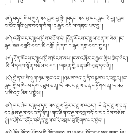
།
༥༥༽བདག་གིས་ཀུན་ལས་རྒྱལ་བྱ་སྟེ། །བདག་ལས་སུ་ཡང་རྒྱལ་མི་བྱ། །རྒྱལ་
བ་སེང་གེའི་སྲས་བདག་གིས། །ང་རྒྱལ་འདི་ལ་གནས་པར་བྱ། །
༥༦༽འགྲོ་གང་ང་རྒྱལ་གྱིས་བཅོམ་དེ། །ཉོན་མོངས་ང་རྒྱལ་ཅན་མ་ཡིན། །ང་
རྒྱལ་ཅན་དགྲའི་དབང་མི་འགྲོ། །དེ་དག་ང་རྒྱལ་དགྲ་དབང་གྱུར། །
༥༧༽ཉོན་མོངས་ང་རྒྱལ་གྱིས་ཁེངས་ནས། །ངན་འགྲོར་ང་རྒྱལ་གྱིས་ཁྲིད་ཅིང་།
།མི་ཡི་དགའ་སྟོན་བཅོམ་པ་དང་། །གཞན་གྱི་ཟན་ཟའི་བྲན་དང་ནི། །
༥༨༽གླེན་པ་མི་སྡུག་ཉམ་ཆུང་དང་། །ཐམས་ཅད་དུ་ནི་བརྙས་པར་འགྱུར། །ང་
རྒྱལ་གྱིས་ཁེངས་དཀའ་ཐུབ་ཅན། །དེ་ཡང་ང་རྒྱལ་ཅན་གཏོགས་ན། །དམན་
པ་ཅི་འདྲ་ཡིན་པ་སྨྲོས། །
༥༩༽གང་ཞིག་ང་རྒྱལ་དགྲ་ལས་རྒྱལ་ཕྱིར་ང་རྒྱལ་འཆང་། །དེ་ནི་ང་རྒྱལ་ཅན་
དང་རྣམ་རྒྱལ་དཔའ་དེ་ཉིད། །གང་ཞིག་ང་རྒྱལ་དགྲ་བདོ་བ་ཡང་ངེས་བཅོམ་
སྟེ། །འགྲོ་ལ་འདོད་བཞིན་རྒྱལ་བའི་འབྲས་བུ་རྫོགས་པར་བྱེད། །
༦༠༽ཉོན་མོངས་ཕྱོགས་ཀྱི་ཁྲོད་གནས་ན། །རྣམ་པ་སྟོང་དུ་བསྲན་གཟུག་སྟེ། །