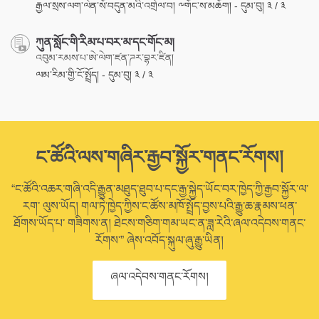
རྒྱལ་སྲས་ལག་ལེན་སོ་བདུན་མའི་འགྲེལ་བ། ༸གོང་ས་མཆོག། - དུམ་བུ། ༣ / ༣
ཀུན་སློང་གི་རིམ་པ་བར་མ་དང་གོང་མ།
འབུམ་རམས་པ་ཨེ་ལེག་ཛན་ཌར་བྷར་ཛིན།
ལམ་རིམ་གྱི་ངོ་སྤྲོད། - དུམ་བུ། ༣ / ༣
ང་ཚོའི་ལས་གཞིར་རྒྱབ་སྐྱོར་གནང་རོགས།
“ང་ཚོའི་འཆར་གཞི་འདི་རྒྱུན་མཐུད་ཐུབ་པ་དང་རྒྱ་སྐྱེད་ཡོང་བར་ཁྱེད་ཀྱི་རྒྱབ་སྐྱོར་ལ་
རག་ ལུས་ཡོད། གལ་ཏེ་ཁྱེད་ཀྱིས་ང་ཚོས་མཁོ་སྤྲོད་བྱས་པའི་རྒྱུ་ཆ་རྣམས་ཕན་
ཐོགས་ཡོད་པ་ གཟིགས་ན། ཐེངས་གཅིག་གམ་ཡང་ན་ཟླ་རེའི་ཞལ་འདེབས་གནང་
རོགས་” ཞེས་འབོད་སྐུལ་ཞུ་རྒྱུ་ཡིན།
ཞལ་འདེབས་གནང་རོགས།