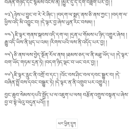
བཞིན་གཉིད་དང་སྙོམས་འོངས་ན། །མྱུར་དུ་དེ་དག་བཟློག་པར་བྱ། །
༧༣༽ཉེས་པ་བྱུང་བ་རེ་རེ་ཞིང་། །བདག་ལ་སྨད་ནས་ཅི་ནས་ཀྱང་། །བདག་ལ་
ཕྱིས་འདི་མི་འབྱུང་བ། །དེ་ལྟར་བྱ་ཞེས་ཡུན་རིང་བསམ། །
༧༤༽ཇི་ལྟར་གནས་སྐབས་འདི་དག་ལ། །དྲན་པ་གོམས་པ་ཉིད་འགྱུར་ཞེས། །
རྒྱུ་འདི་ཡིས་ནི་ཕྲད་པ་འམ། །རིགས་པའི་ལས་ནི་འདོད་པར་བྱ། །
༧༥༽ཅི་ནས་ལས་བྱེད་སྔོན་རོལ་ནས། །ཐམས་ཅད་ལ་ནི་མཐུ་ཡོད་པ། །དེ་ལྟར་
བག་ཡོད་གཏམ་དྲན་ཏེ། །བདག་ཉིད་ལྡང་བ་ཡང་བར་བྱ། །
༧༦༽ཇི་ལྟར་རླུང་ནི་འགྲོ་བ་དང་། །འོང་བས་ཤིང་བལ་དབང་སྒྱུར་བ། །དེ་
བཞིན་སྤྲོ་བས་དབང་བསྒྱུར་ཏེ། །དེ་ལྟར་ན་ནི་འགྲུབ་པར་འགྱུར། །
བྱང་ཆུབ་སེམས་དཔའི་སྤྱོད་པ་ལ་འཇུག་པ་ལས། བརྩོན་འགྲུས་བསྟན་པ་ཞེས་
བྱ་བ་སྟེ་ལེའུ་བདུན་པའོ།། །།
ཕར་ཕྱིན་དྲུག