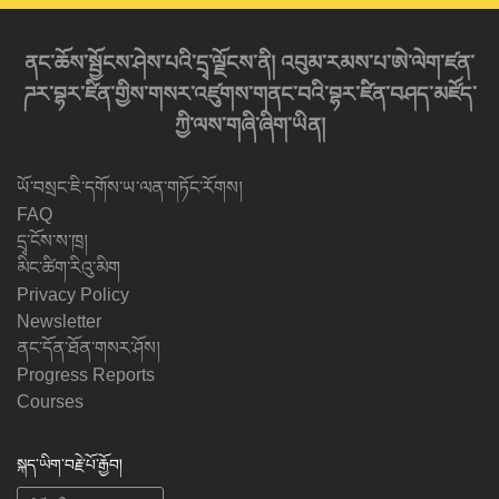
ནང་ཆོས་སྦྱོངས་ཤེས་པའི་དྲྭ་ལྗོངས་ནི། འབུམ་རམས་པ་ཨེ་ལེག་ཛན་
ཌར་བྷར་ཛིན་གྱིས་གསར་འཛུགས་གནང་བའི་བྷར་ཛིན་བཤད་མཛོད་
ཀྱི་ལས་གཞི་ཞིག་ཡིན།
ཡོ་བསྲང་ཇི་དགོས་ཡ་ལན་གཏོང་རོགས།
FAQ
དྲྭ་ངོས་ས་ཁྲ།
མིང་ཚིག་རིའུ་མིག
Privacy Policy
Newsletter
ནང་དོན་ཐོན་གསར་ཤོས།
Progress Reports
Courses
སྐད་ཡིག་བརྗེ་པོ་རྒྱོབ།