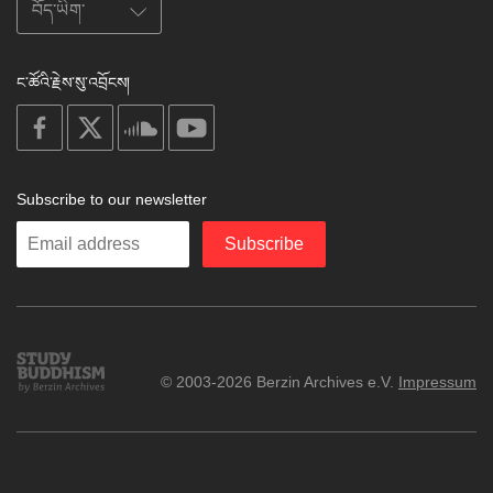
ང་ཚོའི་རྗེས་སུ་འབྲོངས།
on
on
on
on
facebook
X
soundcloud
youtube
Subscribe to our newsletter
Enter
Subscribe
your
email
Study
© 2003-2026 Berzin Archives e.V.
Impressum
Buddhism
Home