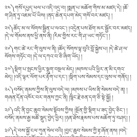
༢༤༽གསོ་དཔྱད་ཕལ་པ་འདི་འདྲ་བ། །སྨན་པ་མཆོག་གིས་མ་མཛད་དེ། །ཆོ་
ག་ཤིན་ཏུ་འཇམ་པོ་ཡིས། །ནད་ཆེན་དཔག་མེད་གསོ་བར་མཛད། །
༢༥༽ཚོད་མ་ལ་སོགས་སྦྱིན་པ་ལའང་། །འདྲེན་པས་ཐོག་མར་སྦྱོར་བར་མཛད།
།དེ་ལ་གོམས་ནས་ཕྱི་ནས་ནི། །རིམ་གྱིས་རང་གི་ཤ་ཡང་གཏོང་། །
༢༦༽གང་ཚེ་རང་གི་ལུས་ལ་ནི། །ཚོད་སོགས་ལྟ་བུའི་བློ་སྐྱེས་པ། །དེ་ཚེ་ཤ་ལ་
སོགས་གཏོང་བ། །དེ་ལ་དཀའ་བ་ཅི་ཞིག་ཡོད། །
༢༧༽སྡིག་པ་སྤངས་ཕྱིར་སྡུག་བསྔལ་མེད། །མཁས་པའི་ཕྱིར་ན་མི་དགའ་
མེད། །འདི་ལྟར་ལོག་པར་རྟོག་པ་དང་། །སྡིག་པས་སེམས་དང་ལུས་ལ་གནོད། །
༢༨༽བསོད་ནམས་ཀྱིས་ནི་ལུས་བདེ་ལ། །མཁས་པ་ཡིས་ནི་སེམས་བདེ་ན། །
གཞན་དོན་འཁོར་བར་གནས་ཀྱང་ནི། །སྙིང་རྗེ་ཅན་དག་ཅི་སྟེ་སྐྱོ། །
༢༩༽འདི་ནི་བྱང་ཆུབ་སེམས་སྟོབས་ཀྱིས། །སྔོན་གྱི་སྡིག་པ་ཟད་བྱེད་ཅིང་། །
བསོད་ནམས་རྒྱ་མཚོ་སྡུད་བྱེད་ཕྱིར། །ཉན་ཐོས་རྣམས་པས་མཆོག་ཏུ་བཤད། །
༣༠༽དེ་བས་སྐྱོ་ངལ་ཀུན་སེལ་བའི། །བྱང་ཆུབ་སེམས་ཀྱི་རྟ་ཞོན་ནས། །བདེ་