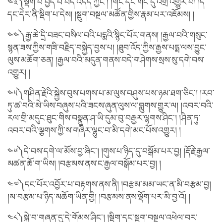
༤༣༽སྡིག་པ་བྱེད་པ་བདེ་འདོད་ཀྱང་། །གང་དང་གང་དུ་འགྲོ་འགྱུར་བ། །དེ་
དང་དེར་ནི་སྡིག་པ་དེས། །སྡུག་བསྔལ་མཚོན་གྱིས་རྣམ་པར་འཇོམས། །
༤༤༽རྒྱ་ཆེ་དྲི་བཟང་བསིལ་བའི་པདྨའི་སྙིང་པོར་གནས། །རྒྱལ་བའི་གསུང་
སྙན་ཟས་ཀྱིས་གཟི་བརྗིད་བསྐྱེད་བྱས་པ། །ཐུབ་འོད་ཀྱིས་རྒྱས་པདྨ་ལས་བྱུང་
ལུས་མཆོག་ཅན། །རྒྱལ་བའི་མདུན་གནས་བདེ་གཤེགས་སྲས་སུ་དགེ་བས་
འགྱུར། །
༤༥༽གཤིན་རྗེའི་སྐྱེས་བུས་པགས་པ་མ་ལུས་བཤུས་པས་ཉམ་ཐག་ཅིང་། །རབ་
ཏུ་ཚ་བའི་མེ་ཡིས་བཞུས་པའི་ཟངས་ཞུན་ལུས་ལ་བླུགས་གྱུར་ལ། །འབར་བའི་
རལ་གྲི་མདུང་ཐུང་གིས་བསྣུན་ཤ་ཡི་དུམ་བུ་བརྒྱར་ལྷགས་ཤིང་། །ཤིན་ཏུ་
འབར་བའི་ལྕགས་ཀྱི་ས་གཞིར་ལྷུང་བ་མི་དགེ་མང་པོས་འགྱུར། །
༤༦༽དེ་བས་དགེ་ལ་མོས་བྱ་ཞིང་། །གུས་པ་ཉིད་དུ་བསྒོམ་པར་བྱ། །རྡོ་རྗེ་རྒྱལ་
མཚན་ཆོ་ག་ཡིས། །བརྩམས་ནས་ང་རྒྱལ་བསྒོམ་པར་བྱ། །
༤༧༽དང་པོར་འབྱོར་པ་བརྟགས་ནས་ནི། །བརྩམ་མམ་ཡང་ན་མི་བརྩམ་བྱ།
།མ་བརྩམ་པ་ཉིད་མཆོག་ཡིན་གྱི། །བརྩམས་ནས་ལྡོག་པར་མི་བྱ་འོ། །
༤༨༽སྐྱེ་བ་གཞན་དུ་དེ་གོམས་ཤིང་། །སྡིག་དང་སྡུག་བསྔལ་འཕེལ་བར་