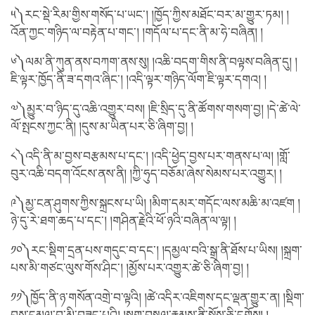
༥༽རང་སྡེ་རིམ་གྱིས་གསོད་པ་ཡང་། །ཁྱོད་ཀྱིས་མཐོང་བར་མ་གྱུར་ཏམ། །
འོན་ཀྱང་གཉིད་ལ་བརྟེན་པ་གང་། །གདོལ་པ་དང་ནི་མ་ཧེ་བཞིན། །
༦༽ལམ་ནི་ཀུན་ནས་བཀག་ནས་སུ། །འཆི་བདག་གིས་ནི་བལྟས་བཞིན་དུ། །
ཇི་ལྟར་ཁྱོད་ནི་ཟ་དགའ་ཞིང་། །འདི་ལྟར་གཉིད་ལོག་ཇི་ལྟར་དགའ། །
༧༽མྱུར་བ་ཉིད་དུ་འཆི་འགྱུར་བས། །ཇི་སྲིད་དུ་ནི་ཚོགས་གསག་བྱ། །དེ་ཚེ་ལེ་
ལོ་སྤངས་ཀྱང་ནི། །དུས་མ་ཡིན་པར་ཅི་ཞིག་བྱ། །
༨༽འདི་ནི་མ་བྱས་བརྩམས་པ་དང་། །འདི་ཕྱེད་བྱས་པར་གནས་པ་ལ། །གློ་
བུར་འཆི་བདག་འོངས་ནས་ནི། །ཀྱི་ཧུད་བཅོམ་ཞེས་སེམས་པར་འགྱུར། །
༩༽མྱ་ངན་ཤུགས་ཀྱིས་སྐྲངས་པ་ཡི། །མིག་དམར་གདོང་ལས་མཆི་མ་འཛག །
ཉེ་དུ་རེ་ཐག་ཆད་པ་དང་། །གཤིན་རྗེའི་ཕོ་ཉའི་བཞིན་ལ་ལྟ། །
༡༠༽རང་སྡིག་དྲན་པས་གདུང་བ་དང་། །དམྱལ་བའི་སྒྲ་ནི་ཐོས་པ་ཡིས། །སྐྲག་
པས་མི་གཙང་ལུས་གོས་ཤིང་། །མྱོས་པར་འགྱུར་ཚེ་ཅི་ཞིག་བྱ། །
༡༡༽ཁྱོད་ནི་ཉ་གསོན་འགྲེ་བ་ལྟའི། །ཚེ་འདིར་འཇིགས་དང་ལྡན་གྱུར་ན། །སྡིག་