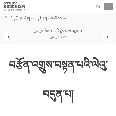
Close
Study
Buddhism
Home
›
བོད་ཀྱི་ནང་ཆོས།
›
མ་དཔེ་ཁག
›
མདོའི་དཔེ་ཆ།
བྱང་ཆུབ་སེམས་དཔའི་སྤྱོད་པ་ལ་འཇུག་པ།
དུམ་བུ། ༧ / ༡༠
བརྩོན་འགྲུས་བསྟན་པའི་ལེའུ་
བདུན་པ།