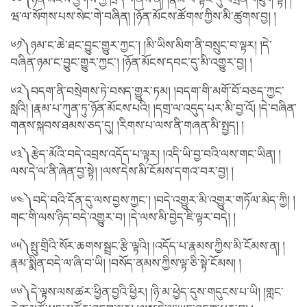
ཝ་ལ་སོགས་པས་སེང་གེ་བཞིན། །ཉོན་མོངས་ཚོགས་ཀྱིས་མི་ཚུགས་བྱ། །
༦༡༽ཉམ་ང་ཆེ་ཐང་བྱུང་གྱུར་ཀྱང་། །མི་ཡིས་མིག་ནི་བསྲུང་བ་ལྟར། །དེ་
བཞིན་ཉམ་ང་བྱུང་གྱུར་ཀྱང་། །ཉོན་མོངས་དབང་དུ་མི་འགྱུར་བྱ། །
༦༢༽བདག་ནི་བསྲེགས་ཏེ་བསད་གྱུར་ཏམ། །བདག་གི་མགོ་བོ་བཅད་ཀྱང་
སླའི། །རྣམ་པ་ཀུན་ཏུ་ཉོན་མོངས་པའི། །དགྲ་ལ་འདུད་པར་མི་བྱ་འོ། །དེ་བཞིན་
གནས་སྐབས་ཐམས་ཅད་དུ། །རིགས་པ་ལས་ནི་གཞན་མི་སྤྱད། །
༦༣༽རྩེད་མོའི་བདེ་འབྲས་འདོད་པ་ལྟར། །འདི་ཡི་བྱ་བའི་ལས་གང་ཡིན། །
ལས་དེ་ལ་ནི་ཞེན་བྱ་སྟེ། །ལས་དེས་མི་ངོམས་དགའ་བར་བྱ། །
༦༤༽བདེ་བའི་དོན་དུ་ལས་བྱས་ཀྱང་། །བདེ་འགྱུར་མི་འགྱུར་གཏོལ་མེད་ཀྱི། །
གང་གི་ལས་ཉིད་བདེ་འགྱུར་བ། །དེ་ལས་མི་བྱེད་ཇི་ལྟར་བདེ། །
༦༥༽སྤུ་གྲིའི་སོར་ཆགས་སྦྲང་རྩི་ལྟའི། །འདོད་པ་རྣམས་ཀྱིས་མི་ངོམས་ན། །
རྣམ་སྨིན་བདེ་ལ་ཞི་བ་ཡི། །བསོད་ནམས་ཀྱིས་ལྟ་ཅི་སྟེ་ངོམས། །
༦༦༽དེ་ལྟས་ལས་ཚར་ཕྱིན་བྱའི་ཕྱིར། །ཉི་མ་ཕྱེད་དུས་གདུངས་པ་ཡི། །གླང་