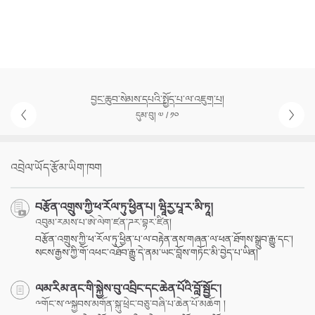
བྱང་ཆུབ་སེམས་དཔའི་སྤྱོད་པ་ལ་འཇུག་པ།
དུམ་བུ། ༧ / ༡༠
འབྲེལ་ཡོད་རྩོམ་ཡིག་ཁག
བརྩོན་འགྲུས་ཀྱི་ཕ་རོལ་ཏུ་ཕྱིན་པ། ཝཱིརྱ་པཱ་ར་མི་ཏཱ།
འབུམ་རམས་པ་ཨེ་ལེག་ཛན་ཌར་བྷར་ཛིན།
བརྩོན་འགྲུས་ཀྱི་ཕ་རོལ་ཏུ་ཕྱིན་པ་ལ་བརྟེན་ནས་གཞན་ལ་ཕན་ཐོགས་སྒྲུབ་རྒྱུ་དང་།
སངས་རྒྱས་ཀྱི་གོ་འཕང་འཐོབ་རྒྱུ་དེ་ནམ་ཡང་བློས་གཏོང་མི་བྱེད་པ་ཡིན།
ལམ་རིམ་ནང་གི་སྐྱེས་བུ་འབྲིང་དང་ཆེན་པོའི་བློ་སྦྱོང་།
༸གོང་ས་༸སྐྱབས་མགོན་སྐུ་ཕྲེང་བཅུ་བཞི་པ་ཆེན་པོ་མཆོག །