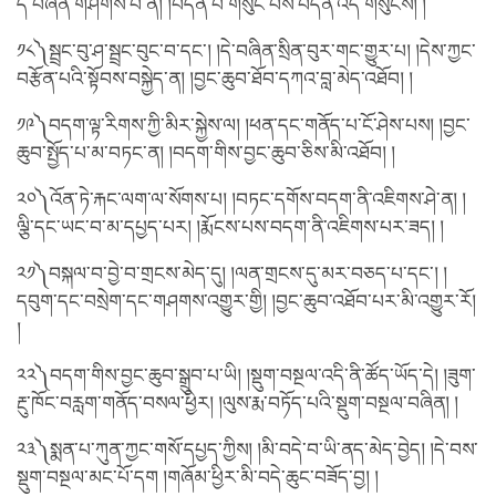
དེ་བཞིན་གཤེགས་པ་ནི། །བདེན་པ་གསུང་བས་བདེན་འདི་གསུངས། །
༡༨༽སྦྲང་བུ་ཤ་སྦྲང་བུང་བ་དང་། །དེ་བཞིན་སྲིན་བུར་གང་གྱུར་པ། །དེས་ཀྱང་
བརྩོན་པའི་སྟོབས་བསྐྱེད་ན། །བྱང་ཆུབ་ཐོབ་དཀའ་བླ་མེད་འཐོབ། །
༡༩༽བདག་ལྟ་རིགས་ཀྱི་མིར་སྐྱེས་ལ། །ཕན་དང་གནོད་པ་ངོ་ཤེས་པས། །བྱང་
ཆུབ་སྤྱོད་པ་མ་བཏང་ན། །བདག་གིས་བྱང་ཆུབ་ཅིས་མི་འཐོབ། །
༢༠༽འོན་ཏེ་རྐང་ལག་ལ་སོགས་པ། །བཏང་དགོས་བདག་ནི་འཇིགས་ཤེ་ན། །
ལྕི་དང་ཡང་བ་མ་དཔྱད་པར། །རྨོངས་པས་བདག་ནི་འཇིགས་པར་ཟད། །
༢༡༽བསྐལ་བ་བྱེ་བ་གྲངས་མེད་དུ། །ལན་གྲངས་དུ་མར་བཅད་པ་དང་། །
དབུག་དང་བསྲེག་དང་གཤགས་འགྱུར་གྱི། །བྱང་ཆུབ་འཐོབ་པར་མི་འགྱུར་རོ།
།
༢༢༽བདག་གིས་བྱང་ཆུབ་སྒྲུབ་པ་ཡི། །སྡུག་བསྔལ་འདི་ནི་ཚོད་ཡོད་དེ། །ཟུག་
རྔུ་ཁོང་བརླག་གནོད་བསལ་ཕྱིར། །ལུས་རྨ་བཏོད་པའི་སྡུག་བསྔལ་བཞིན། །
༢༣༽སྨན་པ་ཀུན་ཀྱང་གསོ་དཔྱད་ཀྱིས། །མི་བདེ་བ་ཡི་ནད་མེད་བྱེད། །དེ་བས་
སྡུག་བསྔལ་མང་པོ་དག །གཞོམ་ཕྱིར་མི་བདེ་ཆུང་བཟོད་བྱ། །