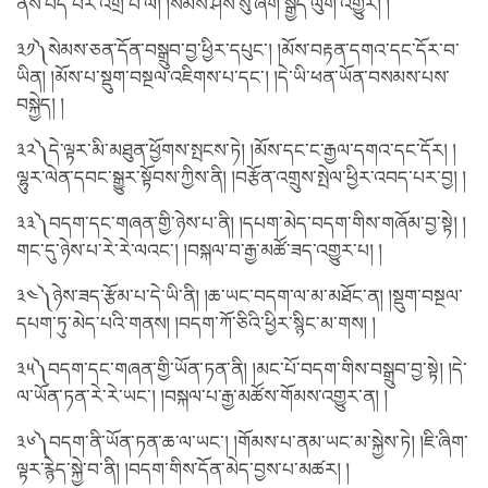
ནས་བདེ་བར་འགྲོ་བ་ལ། །སེམས་ཤེས་སུ་ཞིག་སྒྱིད་ལུག་འགྱུར། །
༣༡༽སེམས་ཅན་དོན་བསྒྲུབ་བྱ་ཕྱིར་དཔུང་། །མོས་བརྟན་དགའ་དང་དོར་བ་
ཡིན། །མོས་པ་སྡུག་བསྔལ་འཇིགས་པ་དང་། །དེ་ཡི་ཕན་ཡོན་བསམས་པས་
བསྐྱེད། །
༣༢༽དེ་ལྟར་མི་མཐུན་ཕྱོགས་སྤངས་ཏེ། །མོས་དང་ང་རྒྱལ་དགའ་དང་དོར། །
ལྷུར་ལེན་དབང་སྒྱུར་སྟོབས་ཀྱིས་ནི། །བརྩོན་འགྲུས་སྤེལ་ཕྱིར་འབད་པར་བྱ། །
༣༣༽བདག་དང་གཞན་གྱི་ཉེས་པ་ནི། །དཔག་མེད་བདག་གིས་གཞོམ་བྱ་སྟེ། །
གང་དུ་ཉེས་པ་རེ་རེ་ལའང་། །བསྐལ་བ་རྒྱ་མཚོ་ཟད་འགྱུར་པ། །
༣༤༽ཉེས་ཟད་རྩོམ་པ་དེ་ཡི་ནི། །ཆ་ཡང་བདག་ལ་མ་མཐོང་ན། །སྡུག་བསྔལ་
དཔག་ཏུ་མེད་པའི་གནས། །བདག་ཀོ་ཅིའི་ཕྱིར་སྙིང་མ་གས། །
༣༥༽བདག་དང་གཞན་གྱི་ཡོན་ཏན་ནི། །མང་པོ་བདག་གིས་བསྒྲུབ་བྱ་སྟེ། །དེ་
ལ་ཡོན་ཏན་རེ་རེ་ཡང་། །བསྐལ་པ་རྒྱ་མཚོས་གོམས་འགྱུར་ན། །
༣༦༽བདག་ནི་ཡོན་ཏན་ཆ་ལ་ཡང་། །གོམས་པ་ནམ་ཡང་མ་སྐྱེས་ཏེ། །ཇི་ཞིག་
ལྟར་རྙེད་སྐྱེ་བ་ནི། །བདག་གིས་དོན་མེད་བྱས་པ་མཚར། །