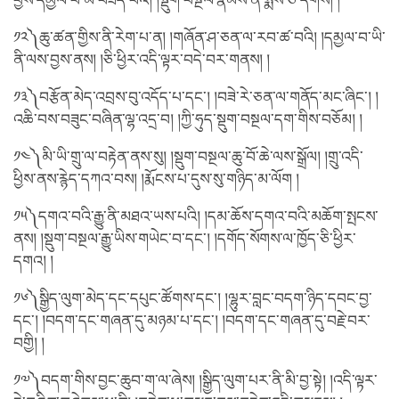
བྱས་དམྱལ་བ་མི་བཟད་པའི། །སྡུག་བསྔལ་རྣམས་ནི་སྨོས་ཅི་དགོས། །
༡༢༽ཆུ་ཚན་གྱིས་ནི་རེག་པ་ན། །གཞོན་ཤ་ཅན་ལ་རབ་ཚ་བའི། །དམྱལ་བ་ཡི་
ནི་ལས་བྱས་ནས། །ཅི་ཕྱིར་འདི་ལྟར་བདེ་བར་གནས། །
༡༣༽བརྩོན་མེད་འབྲས་བུ་འདོད་པ་དང་། །བཟེ་རེ་ཅན་ལ་གནོད་མང་ཞིང་། །
འཆི་བས་བཟུང་བཞིན་ལྷ་འདྲ་བ། །ཀྱི་ཧུད་སྡུག་བསྔལ་དག་གིས་བཅོམ། །
༡༤༽མི་ཡི་གྲུ་ལ་བརྟེན་ནས་སུ། །སྡུག་བསྔལ་ཆུ་བོ་ཆེ་ལས་སྒྲོལ། །གྲུ་འདི་
ཕྱིས་ནས་རྙེད་དཀའ་བས། །རྨོངས་པ་དུས་སུ་གཉིད་མ་ལོག །
༡༥༽དགའ་བའི་རྒྱུ་ནི་མཐའ་ཡས་པའི། །དམ་ཆོས་དགའ་བའི་མཆོག་སྤངས་
ནས། །སྡུག་བསྔལ་རྒྱུ་ཡིས་གཡེང་བ་དང་། །དགོད་སོགས་ལ་ཁྱོད་ཅི་ཕྱིར་
དགའ། །
༡༦༽སྒྱིད་ལུག་མེད་དང་དཔུང་ཚོགས་དང་། །ལྷུར་བླང་བདག་ཉིད་དབང་བྱ་
དང་། །བདག་དང་གཞན་དུ་མཉམ་པ་དང་། །བདག་དང་གཞན་དུ་བརྗེ་བར་
བགྱི། །
༡༧༽བདག་གིས་བྱང་ཆུབ་ག་ལ་ཞེས། །སྒྱིད་ལུག་པར་ནི་མི་བྱ་སྟེ། །འདི་ལྟར་