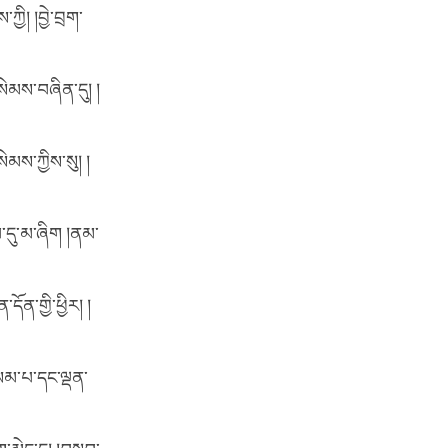
ྱི། །བྱེ་བྲག་
སེམས་བཞིན་དུ། །
མས་ཀྱིས་སུ། །
་དུ་མ་ཞིག །ནམ་
ན་གྱི་ཕྱིར། །
སམ་པ་དང་ལྡན་