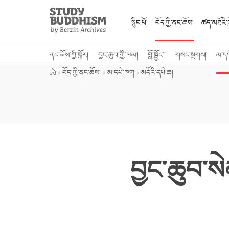
Close
Study
Buddhism
སྙིང་པོ།
བོད་ཀྱི་ནང་ཆོས།
ཚད་མཐོའི་སླ
Home
ནང་ཆོས་ཀྱི་སྐོར།
བྱང་ཆུབ་ཀྱི་ལམ།
བློ་སྦྱོང་།
གསང་སྔགས།
མ་ད
›
བོད་ཀྱི་ནང་ཆོས།
›
མ་དཔེ་ཁག
›
མདོའི་དཔེ་ཆ།
བྱང་ཆུབ་ས