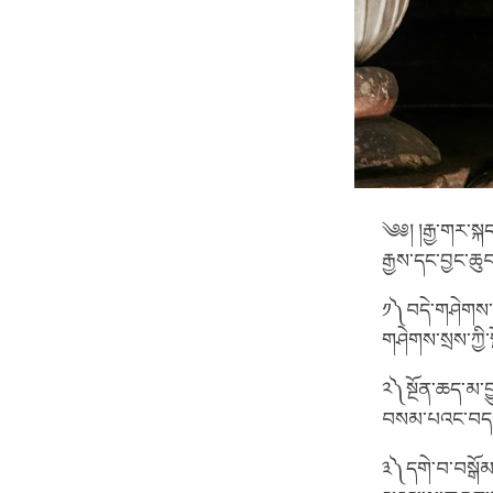
༄༅། །རྒྱ་གར་སྐད
རྒྱས་དང་བྱང་ཆ
༡༽བདེ་གཤེགས་ཆ
གཤེགས་སྲས་ཀྱི་
༢༽སྔོན་ཆད་མ་བྱ
བསམ་པའང་བདག་ལ
༣༽དགེ་བ་བསྒོམ་