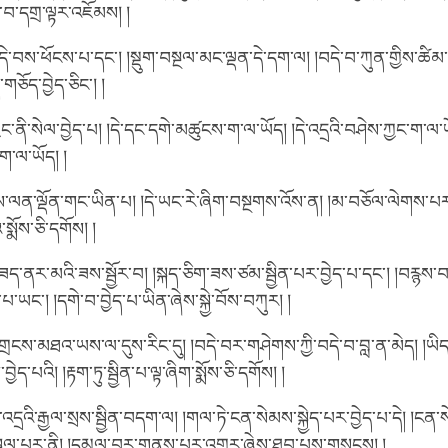
་བ་དགྲ་ལྟར་འཇོམས། །
བས་ཕོངས་པ་དང་། །སྡུག་བསྔལ་མང་ལྡན་དེ་དག་ལ། །བདེ་བ་ཀུན་གྱིས་ཚིམ་པ
ོད་བྱེད་ཅིང་། །
་ནི་སེལ་བྱེད་པ། །དེ་དང་དགེ་མཚུངས་ག་ལ་ཡོད། །དེ་འདྲའི་བཤེས་ཀྱང་ག་ལ་ཡ
ག་ལ་ཡོད། །
་ལྡོན་གང་ཡིན་པ། །དེ་ཡང་རེ་ཞིག་བསྔགས་འོས་ན། །མ་བཅོལ་ལེགས་པར་བྱ
ྨོས་ཅི་དགོས། །
ཟད་ནར་མའི་ཟས་སྦྱོར་བ། །སྐད་ཅིག་ཟས་ཙམ་སྦྱིན་པར་བྱེད་པ་དང་། །བརྙས་བ
་ཡང་། །དགེ་བ་བྱེད་པ་ཡིན་ཞེས་སྐྱེ་བོས་བཀུར། །
ངས་མཐའ་ཡས་ལ་དུས་རིང་དུ། །བདེ་བར་གཤེགས་ཀྱི་བདེ་བ་བླ་ན་མེད། །ཡ
ེད་པའི། །རྟག་ཏུ་སྦྱིན་པ་ལྟ་ཞིག་སྨོས་ཅི་དགོས། །
དྲའི་རྒྱལ་སྲས་སྦྱིན་བདག་ལ། །གལ་ཏེ་ངན་སེམས་སྐྱེད་པར་བྱེད་པ་དེ། །ངན་ས
ལ་པར་ནི། །དམྱལ་བར་གནས་པར་འགྱུར་ཞེས་ཐུབ་པས་གསུངས། །