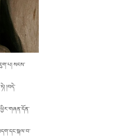
་འཇུག་པ། སངས་
། །བདེ་
་ཕྱིར་གཞན་དོན་
།བདག་དང་སྐལ་བ་