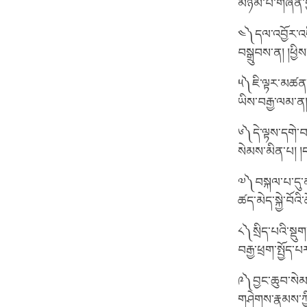
མཉམ་པ་གཞན་གྱིས
༤༽དལ་འབྱོར་འདི་
བསྒྲུབས་ན། །ཕྱ
༥༽ཇི་ལྟར་མཚན་མ
ཡིས་བརྒྱ་ལམ་ན།
༦༽དེ་ལྟས་དགེ་བ་
སེམས་མིན་པ། །
༧༽བསྐལ་པ་དུ་མ
ཚད་མེད་སྐྱེ་བོའ
༨༽སྲིད་པའི་སྡུ
བརྒྱ་ཕྲག་སྤྱོད་
༩༽བྱང་ཆུབ་སེམས
གཤེགས་རྣམས་ཀྱི