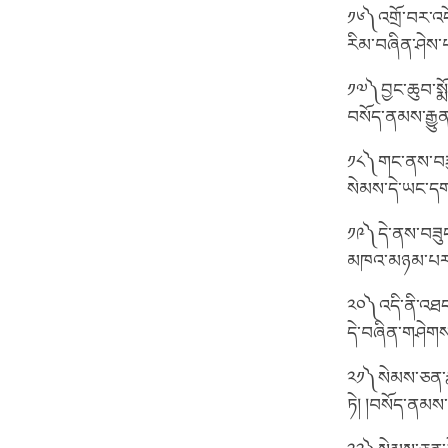
༡༦༽འགྲོ་བར་འདོད
རིམ་བཞིན་ཤེས་པ
༡༧༽བྱང་ཆུབ་སྨོ
བསོད་ནམས་རྒྱུན
༡༨༽གང་ནས་བཟུང་
སེམས་དེ་ཡང་དག་
༡༩༽དེ་ནས་བཟུང་
མཁའ་མཉམ་པར་རབ
༢༠༽འདི་ནི་འཐད
དེ་བཞིན་གཤེགས་
༢༡༽སེམས་ཅན་ར
ཏེ། །བསོད་ནམས་