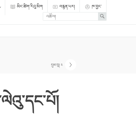
མིང་ཚིག་རིའུ་མིག
བརྙན་པར།
ཁ་བྱང་
Enter
Search
search
term
དུམ་བུ། ༢
ེའུ་དང་པོ།