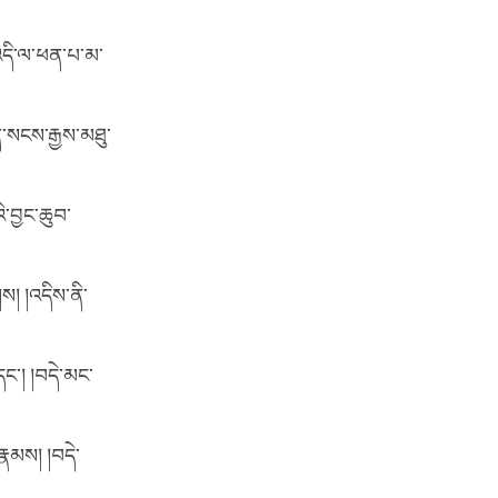
ེ་འདི་ལ་ཕན་པ་མ་
ན་སངས་རྒྱས་མཐུ་
ི་བྱང་ཆུབ་
། །འདིས་ནི་
ང་། །བདེ་མང་
རྣམས། །བདེ་