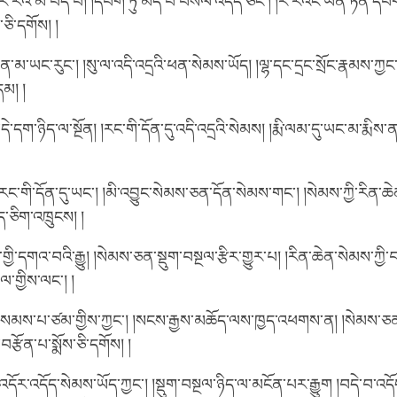
རེའི་མི་བདེ་བ། །དཔག་ཏུ་མེད་པ་བསལ་འདོད་ཅིང་། །རེ་རེའང་ཡོན་ཏན་དཔག་མ
ཅི་དགོས། །
་ཡང་རུང་། །སུ་ལ་འདི་འདྲའི་ཕན་སེམས་ཡོད། །ལྷ་དང་དྲང་སྲོང་རྣམས་ཀྱང
དམ། །
དག་ཉིད་ལ་སྔོན། །རང་གི་དོན་དུ་འདི་འདྲའི་སེམས། །རྨི་ལམ་དུ་ཡང་མ་རྨིས་ན
ི་དོན་དུ་ཡང་། །མི་འབྱུང་སེམས་ཅན་དོན་སེམས་གང་། །སེམས་ཀྱི་རིན་ཆེན
ད་ཅིག་འཁྲུངས། །
གྱི་དགའ་བའི་རྒྱུ། །སེམས་ཅན་སྡུག་བསྔལ་རྩིར་གྱུར་པ། །རིན་ཆེན་སེམས་ཀྱ
ལ་གྱིས་ལང་། །
ས་པ་ཙམ་གྱིས་ཀྱང་། །སངས་རྒྱས་མཆོད་ལས་ཁྱད་འཕགས་ན། །སེམས་ཅ
་བརྩོན་པ་སྨོས་ཅི་དགོས། །
དོར་འདོད་སེམས་ཡོད་ཀྱང་། །སྡུག་བསྔལ་ཉིད་ལ་མངོན་པར་རྒྱུག །བདེ་བ་འདོ