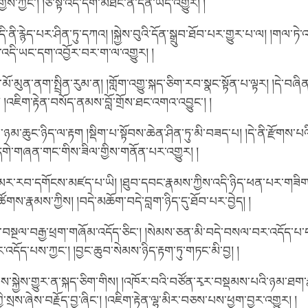
་ཀྱང་། །ཅི་སྟེ་འདི་དག་མཐོང་ན་དོན་ཡོད་འགྱུར། །
ནི་རྙེད་པར་ཤིན་ཏུ་དཀའ། །སྐྱེས་བུའི་དོན་སྒྲུབ་ཐོབ་པར་གྱུར་པ་ལ། །གལ་ཏ
ིས་འདི་ཡང་དག་འབྱོར་བར་ག་ལ་འགྱུར། །
ོ་མུན་ནག་སྤྲིན་རུམ་ན། །གློག་འགྱུ་སྐད་ཅིག་རབ་སྣང་སྟོན་པ་ལྟར། །དེ་བཞི
 །འཇིག་རྟེན་བསོད་ནམས་བློ་གྲོས་ཐང་འགའ་འབྱུང་། །
ཉམ་ཆུང་ཉིད་ལ་རྟག །སྡིག་པ་སྟོབས་ཆེན་ཤིན་ཏུ་མི་བཟད་པ། །དེ་ནི་རྫོགས་པའ
དགེ་གཞན་གང་གིས་ཟིལ་གྱིས་གནོན་པར་འགྱུར། །
ར་རབ་དགོངས་མཛད་པ་ཡི། །ཐུབ་དབང་རྣམས་ཀྱིས་འདི་ཉིད་ཕན་པར་གཟིགས
ི་ཚོགས་རྣམས་ཀྱིས། །བདེ་མཆོག་བདེ་བླག་ཉིད་དུ་ཐོབ་པར་བྱེད། །
ག་བསྔལ་བརྒྱ་ཕྲག་གཞོམ་འདོད་ཅིང་། །སེམས་ཅན་མི་བདེ་བསལ་བར་འདོད་པ་ད
པར་འདོད་པས་ཀྱང་། །བྱང་ཆུབ་སེམས་ཉིད་རྟག་ཏུ་གཏང་མི་བྱ། །
་སྐྱེས་གྱུར་ན་སྐད་ཅིག་གིས། །འཁོར་བའི་བཙོན་རྭར་བསྡམས་པའི་ཉམ་ཐག་
་སྲས་ཞེས་བརྗོད་བྱ་ཞིང་། །འཇིག་རྟེན་ལྷ་མིར་བཅས་པས་ཕྱག་བྱར་འགྱུར། །