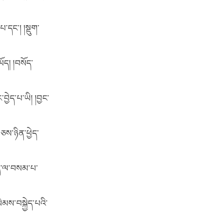
་དང་། །སྡུག་
ོད། །བསོད་
ེད་པ་ཡི། །བྱང་
ཅས་ཉིན་ཕྱེད་
ིད་ལ་བསམ་པ་
ེམས་བསྐྱེད་པའི་