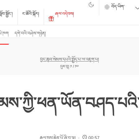
ོབ་སྦྱོང་།
ང་ཚོའི་སྐོར།
ཞལ་འདེབས།
པེ་ཁག
དགེ་བའི་བཤེས་གཉེན།
བྱང་ཆུབ་སེམས་དཔའི་སྤྱོད་པ་ལ་འཇུག་པ།
དུམ་བུ། ༡ / ༡༠
ེམས་ཀྱི་ཕན་ཡོན་བཤད་པའི་ལ
རྒྱལ་སྲས་ཆེན་པོ་ཞི་བ་ལྷ།
00:57