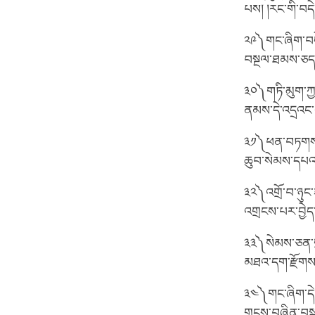
པས། །རང་གི་བདེ
༢༩༽གང་ཞིག་བདེ་
བསྔལ་ཐམས་ཅད་གཅ
༣༠༽གཏི་མུག་ཀྱང
ནམས་དེ་འདྲའང་
༣༡༽ཕན་བཏགས་ལན
ཆུབ་སེམས་དཔའ་ས
༣༢༽འགྲོ་བ་ཉུང་
འགྲངས་པར་བྱེད་པ
༣༣༽སེམས་ཅན་གྲ
མཐའ་དག་རྫོགས་བྱ
༣༤༽གང་ཞིག་དེ་འ
གྲངས་བཞིན་བསྐ