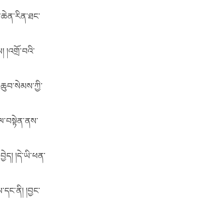
ན་ཆེན་རིན་ཐང་
 །འགྲོ་བའི་
ཆུབ་སེམས་ཀྱི་
ལ་བསྟེན་ནས་
ེད། །དེ་ཡི་ཕན་
་དང་ནི། །བྱང་