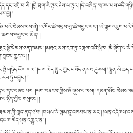
་དང་འགྲོ་བ་ཡི། །བྱེ་བྲག་ཇི་ལྟར་ཤེས་པ་ལྟར། །དེ་བཞིན་མཁས་པས་འདི་གཉིས་ཀ
ར་བྱ། །
ན་པའི་སེམས་ལས་ནི། །འཁོར་ཚེ་འབྲས་བུ་ཆེ་འབྱུང་ཡང་། །ཇི་ལྟར་འཇུག་པའི་
་ཆགས་འབྱུང་བ་མིན། །
སྟེ་སེམས་ཅན་ཁམས། །མཐའ་ཡས་རབ་ཏུ་དགྲལ་བའི་ཕྱིར། །མི་ལྡོག་པ་ཡི་སེ
བླངས་གྱུར་པ། །
སྟེ་གཉིད་ལོག་གམ། །བག་མེད་གྱུར་ཀྱང་བསོད་ནམས་ཤུགས། །རྒྱུན་མི་ཆད་པ
་ཏུ་འབྱུང་། །
་པ་དང་བཅས་པར། །ལག་བཟངས་ཀྱིས་ནི་ཞུས་པ་ལས། །དམན་མོས་སེམས་ཅན་དོ
པ་ཉིད་ཀྱིས་གསུངས། །
ྣམས་ཀྱི་ཀླད་ནད་ཙམ། །བསལ་ལོ་སྙམ་དུ་བསམས་ན་ཡང་། །ཕན་འདོགས་བ
དཔག་མེད་ལྡན་འགྱུར་ན། །