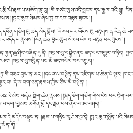
རྩི་ཡི་རྣམ་པ་མཆོག་ལྟ་བུ། །མི་གཙང་ལུས་འདི་བླངས་ནས་རྒྱལ་བའི་སྐུ། །རི
བས་ན། །བྱང་ཆུབ་སེམས་ཞེས་བྱ་བ་རབ་བརྟན་ཟུངས། །
ད་དཔོན་གཅིག་པུ་ཚད་མེད་བློས། །ལེགས་པར་ཡོངས་སུ་བརྟགས་ན་རིན་ཆེ་བས།
་འདོད་པ་རྣམས། །རིན་ཆེན་བྱང་ཆུབ་སེམས་ལེགས་བརྟན་པར་ཟུངས། །
ུན་ཆུ་ཤིང་བཞིན་དུ་ནི། །འབྲས་བུ་བསྐྱེད་ནས་ཟད་པར་འགྱུར་བ་ཉིད། །བྱང་
ར་ཡང་། །འབྲས་བུ་འབྱིན་པས་མི་ཟད་འཕེལ་བར་འགྱུར། །
་ཏུ་མི་བཟད་བྱས་ན་ཡང་། །དཔའ་ལ་བསྟེན་ནས་འཇིགས་པ་ཆེན་པོ་ལྟར། །གང་
འགྱུར་བ། །དེ་ལ་བག་ཅན་རྣམས་ཀྱིས་ཅིས་མི་བསྟེན། །
མཐའི་མེས་བཞིན་སྡིག་ཆེན་རྣམས། །སྐད་ཅིག་གཅིག་གིས་ངེས་པར་སྲེག་པར་བྱ
ད་པ་དག །བྱམས་མགོན་བློ་དང་ལྡན་པས་ནོར་བཟང་བཤད། །
་དེ་མདོར་བསྡུས་ན། །རྣམ་པ་གཉིས་སུ་ཤེས་བྱ་སྟེ། །བྱང་ཆུབ་སྨོན་པའི་སེམས
ཡིན་ནོ། །