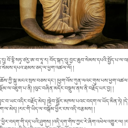
་དུ། བོ་དྷི་སཏྭ་ཙརྱ་ཨ་བ་ཏཱ་ར། བོད་སྐད་དུ། བྱང་ཆུབ་སེམས་དཔའི་སྤྱོད་པ་ལ
ུབ་སེམས་དཔའ་ཐམས་ཅད་ལ་ཕྱག་འཚལ་ལོ། །
ོས་ཀྱི་སྐུ་མངའ་སྲས་བཅས་དང་། །ཕྱག་འོས་ཀུན་ལའང་གུས་པས་ཕྱག་འཚལ་ཏེ
སྡོམ་ལ་འཇུག་པ་ནི། །ལུང་བཞིན་མདོར་བསྡུས་ནས་ནི་བརྗོད་པར་བྱ། །
ུང་བ་ཡང་འདིར་བརྗོད་མེད། །སྡེབ་སྦྱོར་མཁས་པའང་བདག་ལ་ཡོད་མིན་ཏེ། །དེ
་མེད། །རང་གི་ཡིད་ལ་བསྒོམ་ཕྱིར་ངས་འདི་བརྩམས། །
ཕྱིར་བདག་གི་དད་པའི་ཤུགས། །འདི་དག་གིས་ཀྱང་རེ་ཞིག་འཕེལ་འགྱུར་ལ། 