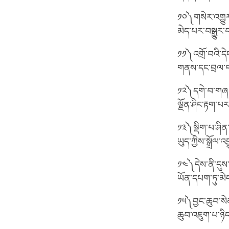
༡༠༽གསེར་འགྱུར་
མེད་པར་བསྒྱུར་
༡༡༽འགྲོ་བའི་དེ
གནས་དང་བྲལ་བར
༡༢༽དགེ་བ་གཞན་ཀ
ལྗོན་ཤིང་རྟག་པ
༡༣༽སྡིག་པ་ཤིན
ཡུད་ཀྱིས་སྒྲོལ་
༡༤༽དེས་ནི་དུས་
ཡོན་དཔག་ཏུ་མེ
༡༥༽བྱང་ཆུབ་སེམས
ཆུབ་འཇུག་པ་ཉིད་