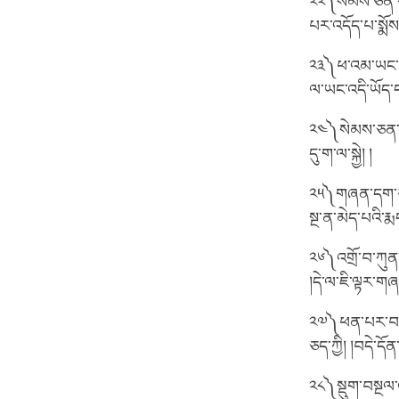
༢༢༽སེམས་ཅན་རེ་
པར་འདོད་པ་སྨོས་
༢༣༽ཕ་འམ་ཡང་ན་མ
ལ་ཡང་འདི་ཡོད་
༢༤༽སེམས་ཅན་དེ་
དུ་ག་ལ་སྐྱེ། །
༢༥༽གཞན་དག་རང་ག
སྔ་ན་མེད་པའི་རྨ
༢༦༽འགྲོ་བ་ཀུན་
།དེ་ལ་ཇི་ལྟར་གཞ
༢༧༽ཕན་པར་བསམ
ཅད་ཀྱི། །བདེ་དོན
༢༨༽སྡུག་བསྔལ་འ