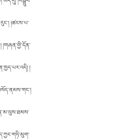
ེད་དུ། །བསྒྲུབ་
་རུང་། །ཚངས་པ་
། །གཞན་གྱི་དོན་
་ཁྱད་པར་འདི། །
ི་བསོད་ནམས་གང་།
ན་མ་ལུས་ཐམས་
ད་ཀྱང་གཏི་མུག་