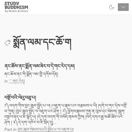
Close
Study
Buddhism
Home
སྨོན་ལམ་དང་ཆོ་ག
ནང་ཆོས་ནང་སྨོན་ལམ་ཟེར་བ་དེ་གང་རེད་དམ།
ནང་ཆོས་ནང་གི་སྨོན་ལམ་གྱི་དགོས་དོན།
in
་་་ གང་རེད།
བསྔོ་བའི་ལེའུ་བཅུ་པ།
༡༽བདག་གིས་བྱང་ཆུབ་སྤྱོད་པ་ལ། །འཇུག་པ་རྣམ་པར་བརྩམས་པ་ཡི། །དགེ་བ་གང་དེས་འགྲོ་
བ་ཀུན། །བྱང་ཆུབ་སྤྱོད་ལ་འཇུག་པར་ཤོག ། ༢༽ཕྱོགས་རྣམས་ཀུན་ན་ལུས་དང་སེམས། །སྡུག་
བསྔལ་ནད་པ་ཇི་སྙེད་པ། །དེ་དག་བདག་གི་བསོད་ནམས་ཀྱིས། །བདེ་དགའ་རྒྱ་མཚོ་ཐོབ་པར་
ཤོག ། ༣༽དེ་དག་འཁོར་བ་ཇི་སྲིད་དུ།...
Part
in
བྱང་ཆུབ་སེམས་དཔའི་སྤྱོད་པ་ལ་འཇུག་པ།