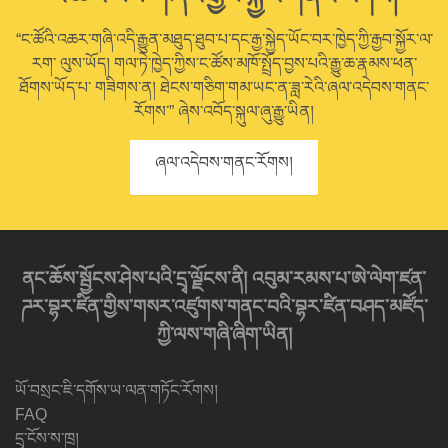
“ང་ཚོའི་འཆར་གཞི་འདི་རྒྱུན་མཐུད་ཐུབ་པ་དང་རྒྱ་སྐྱེད་ཡོང་བར་ཁྱེད་ཀྱི་རྒྱབ་སྐྱོར་ལ་
རག་ ལུས་ཡོད། གལ་ཏེ་ཁྱེད་ཀྱིས་ང་ཚོས་མཁོ་སྤྲོད་བྱས་པའི་རྒྱུ་ཆ་རྣམས་ཕན་
ཐོགས་ཡོད་པ་ གཟིགས་ན། ཐེངས་གཅིག་གམ་ཡང་ན་ཟླ་རེའི་ཞལ་འདེབས་གནང་
རོགས་” ཞེས་འབོད་སྐུལ་ཞུ་རྒྱུ་ཡིན།
ཞལ་འདེབས་གནང་རོགས།
ནང་ཆོས་སྦྱོངས་ཤེས་པའི་དྲྭ་ལྗོངས་ནི། འབུམ་རམས་པ་ཨེ་ལེག་ཛན་
ཌར་བྷར་ཛིན་གྱིས་གསར་འཛུགས་གནང་བའི་བྷར་ཛིན་བཤད་མཛོད་
ཀྱི་ལས་གཞི་ཞིག་ཡིན།
ཡོ་བསྲང་ཇི་དགོས་ཡ་ལན་གཏོང་རོགས།
FAQ
དྲྭ་ངོས་ས་ཁྲ།