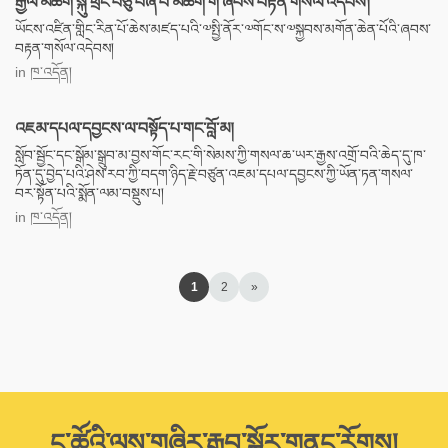
རྒྱལ་མཆོག་སྐུ་ཕྲེང་བཅུ་བཞི་པ་མཆོག་གི་ཞབས་བརྟན་གསོལ་འདེབས།
ཡོངས་འཛིན་གླིང་རིན་པོ་ཆེས་མཛད་པའི་༧སྤྱི་ནོར་༧གོང་ས་༧སྐྱབས་མགོན་ཆེན་པོའི་ཞབས་
བརྟན་གསོལ་འདེབས།
in
ཁ་འདོན།
འཇམ་དཔལ་དབྱངས་ལ་བསྟོད་པ་གང་བློ་མ།
སློབ་སྦྱོང་དང་སྒོམ་སྒྲུབ་མ་བྱས་གོང་རང་གི་སེམས་ཀྱི་གསལ་ཆ་ཡར་རྒྱས་འགྲོ་བའི་ཆེད་དུ་ཁ་
ཏོན་དུ་བྱེད་པའི་ཤེས་རབ་ཀྱི་བདག་ཉིད་རྗེ་བཙུན་འཇམ་དཔལ་དབྱངས་ཀྱི་ཡོན་ཏན་གསལ་
བར་སྟོན་པའི་སྨོན་ལམ་བསྡུས་པ།
in
ཁ་འདོན།
1
2
»
ང་ཚོའི་ལས་གཞིར་རྒྱབ་སྐྱོར་གནང་རོགས།