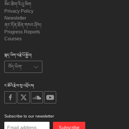
མིང་ཚིག་རིའུ་མིག
Privacy Policy
Newsletter
ནང་དོན་ཐོན་གསར་ཤོས།
Progress Reports
Courses
སྐད་ཡིག་བརྗེ་པོ་རྒྱོབ།
ང་ཚོའི་རྗེས་སུ་འབྲོངས།
on
on
on
on
facebook
X
soundcloud
youtube
Subscribe to our newsletter
Enter
Subscribe