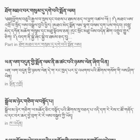
ཐོག་མཐའ་བར་གསུམ་དུ་དགེ་བའི་སྨོན་ལམ།
༄༅།།ཕྱོགས་བཅུའི་རྒྱལ་བ་སྲས་དང་བཅས་པ་ཐམས་ཅད་ལ་ཕྱག་འཚལ་ལོ། ། ༡༽མཐའ་ཡས་
འགྲོ་བ་སྲིད་ལས་བསྒྲལ་བྱའི་ཕྱིར། །མཐའ་མེད་སྨོན་ལམ་ལྷག་བསམ་དག་པས་གདབ། །བསླུ་
མེད་དཀོན་མཆོག་གསུམ་དང་མཐུ་སྟོབས་ཅན། །དྲང་སྲོང་མཐུ་ཡིས་བདེན་ཚིག་འགྲུབ་གྱུར་
ཅིག། ༢༽བདག་ནི་སྐྱེ་ཞིང་སྐྱེ་བ་ཐམས་ཅད་དུ།...
Part
in
ཐོག་མཐའ་བར་གསུམ་དུ་དགེ་བའི་སྨོན་ལམ།
ཡན་ལག་བདུན་གྱི་སྨོན་ལམ་ནི་ཆ་ཚང་བའི་ཉམས་ལེན་ཞིག་ཡིན།
ཡན་ལག་བདུན་གྱི་ཉམས་ལེན་དེ་ག་རང་ཁྱད་པར་དུ་འཕགས་པའི་ཚོགས་གསོག་གི་ལས་ཤིག་
ཡིན།
in
སྔོན་འགྲོ།
སྒྲོལ་མ་ཉེར་གཅིག་ལ་བསྟོད་པ།
སྒྲོལ་མ་ཉེར་གཅིག་ལ་མཆོད་ཅིང་བསྟོད་པའི་ཚིགས་སུ་བཅད་པ་འདི་དག་རེ་རེས་ང་ཚོ་གནོད་
པ་དང་བར་ཆད་བྱེ་བྲག་རེ་རེ་ལས་བསྐྱབ་ཀྱི་ཡོད།
in
ཁ་འདོན།