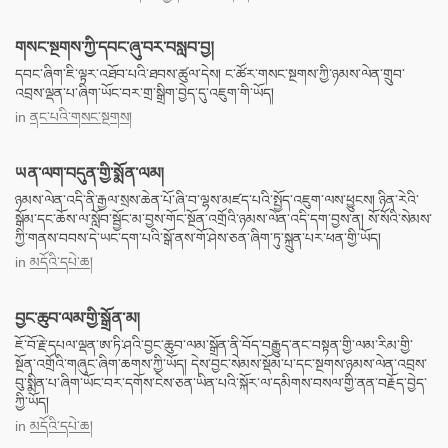
གསང་སྔགས་ཀྱི་དབང་ཞུ་བར་བསླབ་བྱ།
དབང་ཞིག་ཇི་ལྟར་འཐོབ་པའི་ཐབས་ཚུལ་དེས། ང་ཚོར་གསང་སྔགས་ཀྱི་ཉམས་ལེན་གྲུབ་
འབྲས་ལྡན་པ་ཞིག་ཡོང་བར་གྲ་སྒྲིག་བྱེད་དུ་འཇུག་གི་ཡོད།
in
ནང་པའི་གསང་སྔགས།
ཡན་ལག་བདུན་གྱི་སྨོན་ལམ།
ཉམས་ལེན་འདི་ནི་རྒྱལ་སྲས་ཆེན་པོ་ཞི་བ་ལྷས་མཛད་པའི་སྤྱོད་འཇུག་ལས་ཕྱུངས། ཉིན་རེའི་
སྒོམ་དང་ཆོས་ལ་སློབ་སྦྱོང་མ་བྱས་གོང་སྔོན་འགྲོའི་ཉམས་ལེན་འདི་དག་བྱས་ན། སོ་སོའི་སེམས་
ཀྱི་གནས་བབས་དེ་ཡང་དག་པའི་སྒོ་ནས་གོ་ཤེས་ཅན་ཞིག་ཏུ་སྐྲུན་པར་ཕན་གྱི་ཡོད།
in
མདོའི་དཔེ་ཆ།
བྱང་ཆུབ་ལམ་གྱི་སྒྲོན་མ།
ཇོ་བོ་རྗེ་དཔལ་ལྡན་ཨ་ཏི་ཤའི་བྱང་ཆུབ་ལམ་སྒྲོན་ནི་བོད་བརྒྱུད་ནང་བསྟན་གྱི་ལམ་རིམ་གྱི་
སྔོན་འགྲོའི་གཞུང་ཞིག་ཆགས་ཀྱི་ཡོད། དེས་བྱང་སེམས་སྡོམ་པ་དང་སྔགས་ཉམས་ལེན་འབྲས་
བུ་སྨིན་པ་ཞིག་ཡོང་བར་དགོས་ངེས་ཅན་ཡིན་པའི་སྐོར་ལ་དམིགས་བསལ་གྱི་ནན་བརྗོད་བྱེད་
ཀྱི་ཡོད།
in
མདོའི་དཔེ་ཆ།