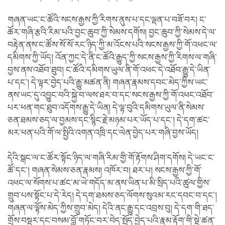
གཞན་ཡང་ང་ཚོའི་སངས་རྒྱས་ཀྱི་རིགས་ནུས་པ་དང་ལྡན་པ་བཟོ་བར། ང་
ཚོར་གཞི་རྩའི་རིམ་པའི་བྱང་ཆུབ་ཀྱི་སེམས་དགོས། བྱང་ཆུབ་ཀྱི་སེམས་དེ་ལ་
བརྟེན་ནས་ང་ཚོས་སོ་སོ་རང་ཉིད་ཀྱི་མ་འོངས་པའི་སངས་རྒྱས་ཀྱི་གོ་འཕང་ལ་
དམིགས་ཀྱི་ཡོད། འོན་ཀྱང་དེ་ནི་ང་ཚོའི་རྒྱུད་ཀྱི་སངས་རྒྱས་ཀྱི་རིགས་ལ་གཞི་
བྱས་ནས་འཐོབ་ཐུབ། ང་ཚོའི་དམིགས་ཡུལ་ནི་གོ་འཕང་དེ་འཐོབ་རྒྱུ་དེ་ཡིན་
པ་དང་། དེ་ལྟར་བྱེད་པའི་རྒྱུ་མཚན་ནི། གཞན་རྣམས་དབང་མེད་ཀྱིས་ཡང་
ནས་ཡང་དུ་འབྱུང་བའི་སྐྱེ་བ་ལས་ཐར་བ་དང་སངས་རྒྱས་ཀྱི་གོ་འཕང་འཐོབ་
པར་ཕན་གང་ཐུབ་འདོགས་རྒྱུ་དེ་ཡིན། དེ་ལྟ་བུའི་དམིགས་ཡུལ་ནི་སེམས་
ཅན་ཐམས་ཅད་ལ་བྱམས་དང་སྙིང་རྗེ་མཉམ་པར་ཡོད་པ་དང་། དེ་དག་ཚང་
མར་ཕན་པའི་གོ་ལ་སྤྱིའི་འགན་འཁྲི་དང་ལེན་བྱེད་པར་གཞི་བྱས་ཡོད།
དེའི་སྒང་ལ་ང་ཚོར་སྟོང་ཉིད་ལ་གཞི་རིམ་གྱི་གོ་རྟོགས་ཤིག་དགོས། དེ་ཡང་ང་
ཚོ་དང་། གཞན་སེམས་ཅན་རྣམས། འཁོར་བ། ཐར་པ། སངས་རྒྱས་ཀྱི་གོ་
འཕང་ལ་སོགས་པ་ཚང་མ་ཡེ་གདོད་མ་ནས་ཡིན་པ་མི་སྲིད་པའི་ཚུལ་གྱིས་
གྲུབ་པས་སྟོང་པ་དེ་རེད། དེ་དག་ཐམས་ཅད་ལོགས་སུའམ་རང་དབང་བ་དང་།
གཞན་ལ་ལྟོས་མེད་ཀྱིས་གྲུབ་མེད། དེའི་ནང་རྒྱུ་དང་འབྲས་བུ། དེ་དག་གི་ཐད་
གྲོས་བསྡུར་དང་བསམ་བློ་གཏོང་བར་བེད་སྤྱོད་བྱེད་པའི་རྣམ་རྟོག་གི་སྡེ་ཚན་