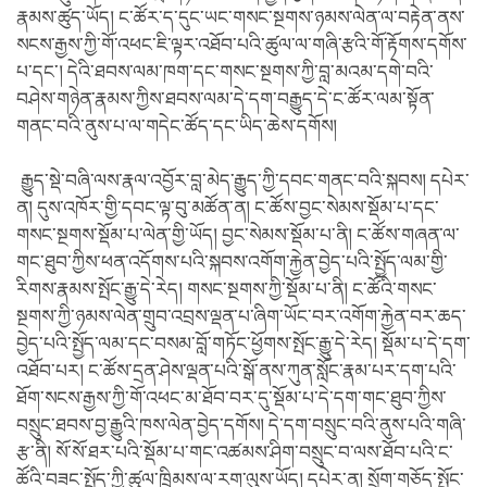
རྣམས་ཚུད་ཡོད། ང་ཚོར་ད་དུང་ཡང་གསང་སྔགས་ཉམས་ལེན་ལ་བརྟེན་ནས་
སངས་རྒྱས་ཀྱི་གོ་འཕང་ཇི་ལྟར་འཐོབ་པའི་ཚུལ་ལ་གཞི་རྩའི་གོ་རྟོགས་དགོས་
པ་དང་། དེའི་ཐབས་ལམ་ཁག་དང་གསང་སྔགས་ཀྱི་བླ་མའམ་དགེ་བའི་
བཤེས་གཉེན་རྣམས་ཀྱིས་ཐབས་ལམ་དེ་དག་བརྒྱུད་དེ་ང་ཚོར་ལམ་སྟོན་
གནང་བའི་ནུས་པ་ལ་གདེང་ཚོད་དང་ཡིད་ཆེས་དགོས།
རྒྱུད་སྡེ་བཞི་ལས་རྣལ་འབྱོར་བླ་མེད་རྒྱུད་ཀྱི་དབང་གནང་བའི་སྐབས། དཔེར་
ན། དུས་འཁོར་གྱི་དབང་ལྟ་བུ་མཚོན་ན། ང་ཚོས་བྱང་སེམས་སྡོམ་པ་དང་
གསང་སྔགས་སྡོམ་པ་ལེན་གྱི་ཡོད། བྱང་སེམས་སྡོམ་པ་ནི། ང་ཚོས་གཞན་ལ་
གང་ཐུབ་ཀྱིས་ཕན་འདོགས་པའི་སྐབས་འགོག་རྐྱེན་བྱེད་པའི་སྤྱོད་ལམ་གྱི་
རིགས་རྣམས་སྤོང་རྒྱུ་དེ་རེད། གསང་སྔགས་ཀྱི་སྡོམ་པ་ནི། ང་ཚོའི་གསང་
སྔགས་ཀྱི་ཉམས་ལེན་གྲུབ་འབྲས་ལྡན་པ་ཞིག་ཡོང་བར་འགོག་རྐྱེན་བར་ཆད་
བྱེད་པའི་སྤྱོད་ལམ་དང་བསམ་བློ་གཏོང་ཕྱོགས་སྤོང་རྒྱུ་དེ་རེད། སྡོམ་པ་དེ་དག་
འཐོབ་པར། ང་ཚོས་དྲན་ཤེས་ལྡན་པའི་སྒོ་ནས་ཀུན་སློང་རྣམ་པར་དག་པའི་
ཐོག་སངས་རྒྱས་ཀྱི་གོ་འཕང་མ་ཐོབ་བར་དུ་སྡོམ་པ་དེ་དག་གང་ཐུབ་ཀྱིས་
བསྲུང་ཐབས་བྱ་རྒྱུའི་ཁས་ལེན་བྱེད་དགོས། དེ་དག་བསྲུང་བའི་ནུས་པའི་གཞི་
རྩ་ནི། སོ་སོ་ཐར་པའི་སྡོམ་པ་གང་འཚམས་ཤིག་བསྲུང་བ་ལས་ཐོབ་པའི་ང་
ཚོའི་བཟང་སྤྱོད་ཀྱི་ཚུལ་ཁྲིམས་ལ་རག་ལུས་ཡོད། དཔེར་ན། སྲོག་གཅོད་སྤོང་