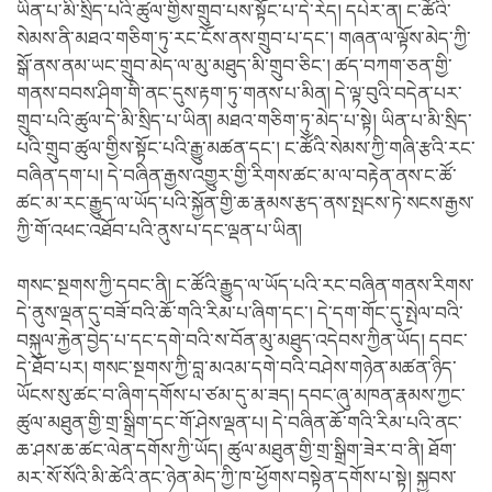
ཡིན་པ་མི་སྲིད་པའི་ཚུལ་གྱིས་གྲུབ་པས་སྟོང་པ་དེ་རེད། དཔེར་ན། ང་ཚོའི་
སེམས་ནི་མཐའ་གཅིག་ཏུ་རང་ངོས་ནས་གྲུབ་པ་དང་། གཞན་ལ་ལྟོས་མེད་ཀྱི་
སྒོ་ནས་ནམ་ཡང་གྲུབ་མེད་ལ་མུ་མཐུད་མི་གྲུབ་ཅིང་། ཚད་བཀག་ཅན་གྱི་
གནས་བབས་ཤིག་གི་ནང་དུས་རྟག་ཏུ་གནས་པ་མིན། དེ་ལྟ་བུའི་བདེན་པར་
གྲུབ་པའི་ཚུལ་དེ་མི་སྲིད་པ་ཡིན། མཐའ་གཅིག་ཏུ་མེད་པ་སྟེ། ཡིན་པ་མི་སྲིད་
པའི་གྲུབ་ཚུལ་གྱིས་སྟོང་པའི་རྒྱུ་མཚན་དང་། ང་ཚོའི་སེམས་ཀྱི་གཞི་རྩའི་རང་
བཞིན་དག་པ། དེ་བཞིན་རྒྱས་འགྱུར་གྱི་རིགས་ཚང་མ་ལ་བརྟེན་ནས་ང་ཚོ་
ཚང་མ་རང་རྒྱུད་ལ་ཡོད་པའི་སྐྱོན་གྱི་ཆ་རྣམས་རྩད་ནས་སྤངས་ཏེ་སངས་རྒྱས་
ཀྱི་གོ་འཕང་འཐོབ་པའི་ནུས་པ་དང་ལྡན་པ་ཡིན།
གསང་སྔགས་ཀྱི་དབང་ནི། ང་ཚོའི་རྒྱུད་ལ་ཡོད་པའི་རང་བཞིན་གནས་རིགས་
དེ་ནུས་ལྡན་དུ་བཟོ་བའི་ཆོ་གའི་རིམ་པ་ཞིག་དང་། དེ་དག་གོང་དུ་སྤེལ་བའི་
བསྐུལ་རྐྱེན་བྱེད་པ་དང་དགེ་བའི་ས་བོན་མུ་མཐུད་འདེབས་ཀྱིན་ཡོད། དབང་
དེ་ཐོབ་པར། གསང་སྔགས་ཀྱི་བླ་མའམ་དགེ་བའི་བཤེས་གཉེན་མཚན་ཉིད་
ཡོངས་སུ་ཚང་བ་ཞིག་དགོས་པ་ཙམ་དུ་མ་ཟད། དབང་ཞུ་མཁན་རྣམས་ཀྱང་
ཚུལ་མཐུན་གྱི་གྲ་སྒྲིག་དང་གོ་ཤེས་ལྡན་པ། དེ་བཞིན་ཆོ་གའི་རིམ་པའི་ནང་
ཆ་ཤས་ཆ་ཚང་ལེན་དགོས་ཀྱི་ཡོད། ཚུལ་མཐུན་གྱི་གྲ་སྒྲིག་ཟེར་བ་ནི། ཐོག་
མར་སོ་སོའི་མི་ཚེའི་ནང་ཉེན་མེད་ཀྱི་ཁ་ཕྱོགས་བསྟེན་དགོས་པ་སྟེ། སྐྱབས་