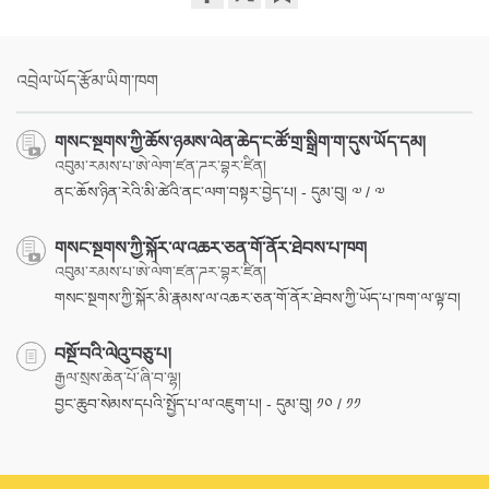
Share
Bookmark
on
facebook
འབྲེལ་ཡོད་རྩོམ་ཡིག་ཁག
གསང་སྔགས་ཀྱི་ཆོས་ཉམས་ལེན་ཆེད་ང་ཚོ་གྲ་སྒྲིག་ག་དུས་ཡོད་དམ།
འབུམ་རམས་པ་ཨེ་ལེག་ཛན་ཌར་བྷར་ཛིན།
ནང་ཆོས་ཉིན་རེའི་མི་ཚེའི་ནང་ལག་བསྟར་བྱེད་པ། - དུམ་བུ། ༧ / ༧
གསང་སྔགས་ཀྱི་སྐོར་ལ་འཆར་ཅན་གོ་ནོར་ཐེབས་པ་ཁག
འབུམ་རམས་པ་ཨེ་ལེག་ཛན་ཌར་བྷར་ཛིན།
གསང་སྔགས་ཀྱི་སྐོར་མི་རྣམས་ལ་འཆར་ཅན་གོ་ནོར་ཐེབས་ཀྱི་ཡོད་པ་ཁག་ལ་ལྟ་བ།
བསྔོ་བའི་ལེའུ་བཅུ་པ།
རྒྱལ་སྲས་ཆེན་པོ་ཞི་བ་ལྷ།
བྱང་ཆུབ་སེམས་དཔའི་སྤྱོད་པ་ལ་འཇུག་པ། - དུམ་བུ། ༡༠ / ༡༡