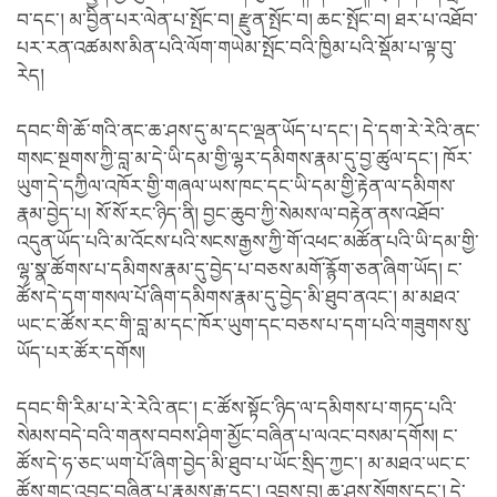
བ་དང་། མ་བྱིན་པར་ལེན་པ་སྤོང་བ། རྫུན་སྤོང་བ། ཆང་སྤོང་བ། ཐར་པ་འཐོབ་
པར་རན་འཚམས་མིན་པའི་ལོག་གཡེམ་སྤོང་བའི་ཁྱིམ་པའི་སྡོམ་པ་ལྟ་བུ་
རེད།
དབང་གི་ཆོ་གའི་ནང་ཆ་ཤས་དུ་མ་དང་ལྡན་ཡོད་པ་དང་། དེ་དག་རེ་རེའི་ནང་
གསང་སྔགས་ཀྱི་བླ་མ་དེ་ཡི་དམ་གྱི་ལྷར་དམིགས་རྣམ་དུ་བྱ་ཚུལ་དང་། ཁོར་
ཡུག་དེ་དཀྱིལ་འཁོར་གྱི་གཞལ་ཡས་ཁང་དང་ཡི་དམ་གྱི་རྟེན་ལ་དམིགས་
རྣམ་བྱེད་པ། སོ་སོ་རང་ཉིད་ནི། བྱང་ཆུབ་ཀྱི་སེམས་ལ་བརྟེན་ནས་འཐོབ་
འདུན་ཡོད་པའི་མ་འོངས་པའི་སངས་རྒྱས་ཀྱི་གོ་འཕང་མཚོན་པའི་ཡི་དམ་གྱི་
ལྷ་སྣ་ཚོགས་པ་དམིགས་རྣམ་དུ་བྱེད་པ་བཅས་མགོ་རྙོག་ཅན་ཞིག་ཡོད། ང་
ཚོས་དེ་དག་གསལ་པོ་ཞིག་དམིགས་རྣམ་དུ་བྱེད་མི་ཐུབ་ནའང་། མ་མཐའ་
ཡང་ང་ཚོས་རང་གི་བླ་མ་དང་ཁོར་ཡུག་དང་བཅས་པ་དག་པའི་གཟུགས་སུ་
ཡོད་པར་ཚོར་དགོས།
དབང་གི་རིམ་པ་རེ་རེའི་ནང་། ང་ཚོས་སྟོང་ཉིད་ལ་དམིགས་པ་གཏད་པའི་
སེམས་བདེ་བའི་གནས་བབས་ཤིག་མྱོང་བཞིན་པ་ལའང་བསམ་དགོས། ང་
ཚོས་དེ་ཧ་ཅང་ཡག་པོ་ཞིག་བྱེད་མི་ཐུབ་པ་ཡོང་སྲིད་ཀྱང་། མ་མཐའ་ཡང་ང་
ཚོས་གང་འབྱུང་བཞིན་པ་རྣམས་རྒྱུ་དང་། འབྲས་བུ། ཆ་ཤས་སོགས་དང་། དེ་