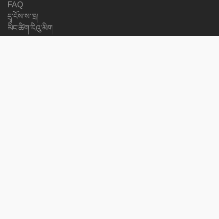
FAQ
དྲྭ་ངོས་ས་ཁྲ།
མིང་ཚིག་རིའུ་མིག
Privacy Policy
Newsletter
ནང་དོན་ཐོན་གསར་ཤོས།
Progress Reports
Courses
སྐད་ཡིག་བརྗེ་པོ་རྒྱོབ།
ང་ཚོའི་རྗེས་སུ་འབྲོངས།
on
on
on
on
facebook
X
soundcloud
youtube
Subscribe to our newsletter