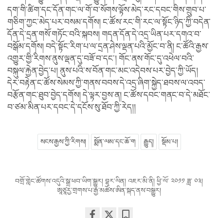
དག་གི་ཚིག་དང་དོན་གང་ལ་གོ་བ་སོགས་ལྟོས་མེད་རང་དབང་གིས་གྲུབ་པ་
གཅིག་ཀྱང་མེད་པར་བསམ་དགོས། ང་ཚོས་རང་གི་རང་ལ་སྟོང་ཉིད་ཀྱི་བདེན་
དོན་དེ་དྲན་གསོ་གཏོང་བའི་སྐབས། གདན་དོན་དེ་འདྲ་ཡིན་པར་དགའ་བ་
བསྒོམ་དགོས། བདེ་སྟོང་རིག་པ་ལ་དྲན་ཤེས་ལྡན་པའི་མྱོང་བ་ནི། ང་ཚོའི་རྒྱས་
འགྱུར་གྱི་རིགས་ནུས་ལྡན་དུ་བཟོ་བ་དང་། གོང་ནས་གོང་དུ་འཕེལ་བའི་
བསྐུལ་རྐྱེན་བྱེད་པ། ནུས་པའི་ས་བོན་གང་མང་འདེབས་པར་བྱེད་ཀྱི་ཡོད།
དེར་བརྟེན་ང་ཚོས་སེམས་ཀྱི་གནས་བབས་དེ་འདྲ་ཞིག་སྐྱེད་ཐབས་ལ་འབད་
བརྩོན་གང་ཐུབ་བྱེད་དགོས། དེ་ལྟར་བྱས་ན། ང་ཚོས་དབང་གནང་བ་དེ་མཐོང་
བ་ཙམ་མིན་པར་དབང་དེ་དངོས་སུ་ཐོབ་ཀྱི་རེད།།
སངས་རྒྱས་ཀྱི་རིགས།
སྨོན་ལམ་དང་ཆོ་ག
རྒྱུད།
སྡོམ་པ།
བགྲོ་གླེང་ཚོགས་འདུའི་སྒྲ་ཕབ་ཡིག་སྒྱུར། བྷར་ལིན། འཇར་མི་ནི། ཕྱི་ལོ་ ༢༠༡༡ ཟླ་ ༠༣།
ཨཱཙཱརྱ་གྲགས་པ་རྒྱ་མཚོས་ཨིན་སྐད་ནས་བསྒྱུར།