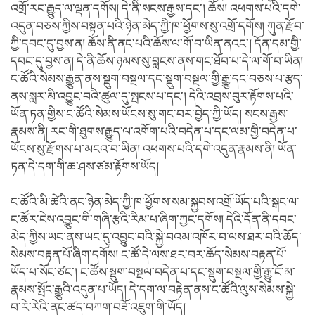
འགྲོ་རང་རྒྱུད་ལ་ལྡན་དགོས། དེ་ནི་སངས་རྒྱས་དང་། ཆོས། འཕགས་པའི་དགེ་
འདུན་བཅས་ཀྱིས་བསྟན་པའི་ཉེན་མེད་ཀྱི་ཁ་ཕྱོགས་སུ་འགྲོ་དགོས། ཀུན་རྫོབ་
ཀྱི་དབང་དུ་བྱས་ན། ཆོས་ནི་ནང་པའི་ཆོས་ལ་གོ་བ་ཡིན་ནའང་། དོན་དམ་གྱི་
དབང་དུ་བྱས་ན། དེ་ནི་ཆོས་ཉམས་སུ་བླངས་ནས་གང་ཐོབ་པ་དེ་ལ་གོ་བ་ཡིན།
ང་ཚོའི་སེམས་རྒྱུན་ནས་སྡུག་བསྔལ་དང་སྡུག་བསྔལ་གྱི་རྒྱུ་དང་བཅས་པ་རྩད་
ནས་སླར་མི་འབྱུང་བའི་ཚུལ་དུ་སྤངས་པ་དང་། དེའི་འབྲས་བུར་རྟོགས་པའི་
ཡོན་ཏན་གྱིས་ང་ཚོའི་སེམས་ཡོངས་སུ་གང་བར་བྱེད་ཀྱི་ཡོད། སངས་རྒྱས་
རྣམས་ནི། རང་གི་ཐུགས་རྒྱུད་ལ་འགོག་པའི་བདེན་པ་དང་ལམ་གྱི་བདེན་པ་
ཡོངས་སུ་རྫོགས་པ་མངའ་བ་ཡིན། འཕགས་པའི་དགེ་འདུན་རྣམས་ནི། ཡོན་
ཏན་དེ་དག་གི་ཆ་ཤས་ཙམ་རྟོགས་ཡོད།
ང་ཚོའི་མི་ཚེའི་ནང་ཉེན་མེད་ཀྱི་ཁ་ཕྱོགས་སམ་སྐྱབས་འགྲོ་ཡོད་པའི་སྒང་ལ་
ང་ཚོར་ངེས་འབྱུང་གི་གཞི་རྩའི་རིམ་པ་ཞིག་ཀྱང་དགོས། དེའི་དོན་ནི་དབང་
མེད་ཀྱིས་ཡང་ནས་ཡང་དུ་འབྱུང་བའི་སྐྱེ་བའམ་འཁོར་བ་ལས་ཐར་བའི་ཆོད་
སེམས་བརྟན་པོ་ཞིག་དགོས། ང་ཚོ་དེ་ལས་ཐར་བར་ཆོད་སེམས་བརྟན་པོ་
ཡོད་པ་སོང་ཙང་། ང་ཚོས་སྡུག་བསྔལ་བདེན་པ་དང་སྡུག་བསྔལ་གྱི་རྒྱུ་ངོ་མ་
རྣམས་སྤོང་རྒྱུའི་འདུན་པ་ཡོད། དེ་དག་ལ་བརྟེན་ནས་ང་ཚོའི་ལུས་སེམས་སྐྱེ་
བ་རེ་རེའི་ནང་ཚད་བཀག་བཟོ་འཇུག་གི་ཡོད།