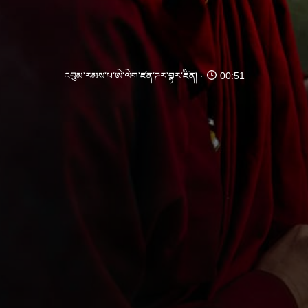
འབུམ་རམས་པ་ཨེ་ལེག་ཛན་ཌར་བྷར་ཛིན།
00:51