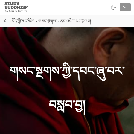
Close
Study
Buddhism
Home
›
བོད་ཀྱི་ནང་ཆོས།
›
གསང་སྔགས།
›
ནང་པའི་གསང་སྔགས།
གསང་སྔགས་ཀྱི་དབང་ཞུ་བར་
བསླབ་བྱ།