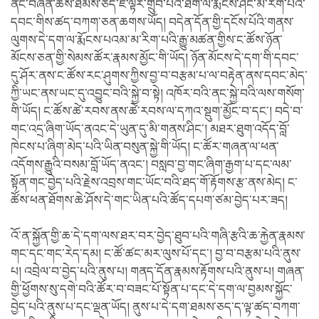
ནང་བཞིན་ཆོས་ཐམས་ཅད་ཇི་ལྟར་གྲུབ་པའི་ཐོག་ལ་རྨོངས་ཤིང་མ་རིག་པའི་
དབང་གིས་ཚད་བཀག་ཅན་ཆགས་ཡོད། བདེན་དོན་གྱི་དངོས་པོའི་གནས་
ལུགས་དེ་དག་ལ་རྨོངས་པའམ་མ་རིག་པའི་རྒྱུ་མཚན་གྱིས་ང་ཚོས་ཉོན་
མོངས་ཅན་གྱི་སེམས་ཚོར་རྣམས་མྱོང་གི་ཡོད། ཉོན་མོངས་དེ་དག་གི་དབང་
དུ་ཤོར་ནས་ང་ཚོས་རང་ཤུགས་ཀྱིས་བྱ་བ་བརྩམ་པ་ལ་བརྟེན་ནས་དབང་མེད་
ཀྱི་ཡང་ནས་ཡང་དུ་འབྱུང་བའི་སྐྱེ་བ་སྟེ། འཁོར་བའི་ནང་སྐྱེ་བའི་ལས་གསོག་
གི་ཡོད། ང་ཚོས་ཚེ་རབས་ནས་ཚེ་རབས་ལ་དཀའ་སྡུག་མྱོང་བ་དང་། བདེ་བ་
གང་འདྲ་ཞིག་ཡོད་ནའང་དེ་ཡུན་དུ་མི་གནས་ཤིང་། མཐར་ཐུག་འདོད་བློ་
ཁེངས་པ་ཞིག་མེད་པའི་ཡིན་བསུན་སྐྱེ་གི་ཡོད། ང་ཚོར་གཞན་ལ་ཕན་
འདོགས་རྒྱུའི་བསམ་བློ་ཡོད་ནའང་། བསླབ་བྱ་གང་ཞིག་རྒྱག་པ་དང་ལམ་
སྟོན་གང་བྱེད་པའི་རྗེས་འབྲས་གང་ཡོང་བའི་ཐད་གོ་རྟོགས་རྩ་ནས་མེད། ང་
ཚོས་ཕན་ཐོགས་ཆེ་ཤོས་དེ་གང་ཡིན་པའི་ཚོད་དཔག་ཙམ་བྱེད་པར་ཟད།
འོ་ན་སྐྱོན་གྱི་ཆ་དེ་དག་ལས་ཐར་བར་བྱེད་ཐུབ་པའི་གཞི་རྩའི་ཆ་རྐྱེན་རྣམས་
གང་དང་གང་རེད་དམ། ང་ཚོ་ཚང་མར་ལུས་པོ་དང་། བྱ་བ་བརྩམ་པའི་ནུས་
པ། འབྲེལ་བ་བྱེད་པའི་ནུས་པ། གནད་དོན་རྣམས་རྟོགས་པའི་ནུས་པ། གཞན་
གྱི་ཕྱོགས་སུ་དགེ་བའི་ཚོར་བ་བཟང་པོ་སྟོན་པ་དང་དེ་དག་ལ་བྱམས་སྐྱོང་
བྱེད་པའི་ནུས་པ་དང་ལྡན་ཡོད། ནུས་པ་དེ་དག་ཐམས་ཅད་ད་ལྟ་ཚད་བཀག་