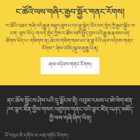
ང་ཚོའི་ལས་གཞིར་རྒྱབ་སྐྱོར་གནང་རོགས།
“ང་ཚོའི་འཆར་གཞི་འདི་རྒྱུན་མཐུད་ཐུབ་པ་དང་རྒྱ་སྐྱེད་ཡོང་བར་ཁྱེད་ཀྱི་རྒྱབ་སྐྱོར་ལ་
རག་ ལུས་ཡོད། གལ་ཏེ་ཁྱེད་ཀྱིས་ང་ཚོས་མཁོ་སྤྲོད་བྱས་པའི་རྒྱུ་ཆ་རྣམས་ཕན་
ཐོགས་ཡོད་པ་ གཟིགས་ན། ཐེངས་གཅིག་གམ་ཡང་ན་ཟླ་རེའི་ཞལ་འདེབས་གནང་
རོགས་” ཞེས་འབོད་སྐུལ་ཞུ་རྒྱུ་ཡིན།
ཞལ་འདེབས་གནང་རོགས།
ནང་ཆོས་སྦྱོངས་ཤེས་པའི་དྲྭ་ལྗོངས་ནི། འབུམ་རམས་པ་ཨེ་ལེག་ཛན་
ཌར་བྷར་ཛིན་གྱིས་གསར་འཛུགས་གནང་བའི་བྷར་ཛིན་བཤད་མཛོད་
ཀྱི་ལས་གཞི་ཞིག་ཡིན།
ཡོ་བསྲང་ཇི་དགོས་ཡ་ལན་གཏོང་རོགས།