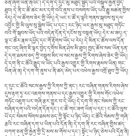
ཅན་ཞིག་ཡིན་ནའང་། དེ་དག་ད་དུང་མུ་མཐུད་སྐྱེད་པའི་བསྐུལ་རྐྱེན་བྱེད་
ཐུབ། དེ་ནི་ང་ཚོ་ཚང་མར་དགེ་བའི་ནུས་པ་བསགས་ཡོད་པའི་རྒྱུ་མཚན་གྱིས་
རེད། དེ་ལ་ཚོགས་ཟེར་གྱི་ཡོད། དེ་ཡང་ང་ཚོ་ད་ལྟའི་གནས་སྐབས་སུ་དལ་
འབྱོར་གྱི་མི་ལུས་སུ་སྐྱེས་ཡོད་པ་དང་། རང་ཉིད་ཡར་རྒྱས་མུ་མཐུད་གཏོང་
བའི་གོ་སྐབས་ཡོད་པའི་བདེན་དོན་དེ་དངོས་སུ་བསྟན་ཡོད། དེར་མ་ཟད། ད་
ལྟ་ང་ཚོར་རྣམ་དཔྱོད་དང་གོ་རྟོགས་ཡོད་པ་རེད། དེ་མིན་ང་ཚོས་ལས་དོན་
གང་འདྲ་ཞིག་ཇི་ལྟར་བྱེད་དགོས་མིན་ཤེས་མི་ཐུབ། ཁྱད་ཆོས་སམ་ཡོན་ཏན་
དེ་དག་ཐམས་ཅད་ཀྱི་བསྡུས་མིང་ལ་སངས་རྒྱས་ཀྱི་རིགས་ཞེས་ཟེར་གྱི་ཡོད།
དེ་དག་ནི་ང་ཚོའི་རྒྱུད་ལ་ཡོད་པའི་རྒྱས་འགྱུར་གྱི་རིགས་རྣམས་ཡིན། གང་
ཡིན་ཞེ་ན། དེ་དག་གི་ནུས་པ་ནི་ཚད་མེད་པར་འཕེལ་རྒྱས་འགྲོ་ཐུབ་ཀྱི་ཡོད།
ད་དུང་ང་ཚོའི་སངས་རྒྱས་ཀྱི་རིགས་ཀྱི་ནང་། རང་བཞིན་གནས་རིགས་ཞེས་
དུས་རྟག་ཏུ་རང་འཇགས་གནས་པ་དང་རྒྱས་འགྱུར་གྱི་རིགས་གོང་འཕེལ་
གཏོང་འཇུག་པར་གཞི་རྩར་གྱུར་བ་དེ་ཡོད། དེ་དག་གི་ནང་སེམས་ཀྱི་རང་
བཞིན་དག་པའི་བདེན་དོན་དང་། ང་ཚོ་གང་ཟག་ཡིན་པ་དང་། ང་ཚོའི་ལུས་
པོ་དང་སེམས་སོགས་ཐམས་ཅད་ཀྱི་སྟོང་པ་ཉིད་ཡོད། ང་ཚོའི་སེམས་ཀྱི་གཞི་
རྩའི་རང་བཞིན་དག་པ་ཡིན་པའི་དོན་ནི། དེ་དག་ནི་རང་བཞིན་གྱིས་ཚད་
བཀག་ཅན་གྱི་རྐྱེན་གྱི་དྲི་མས་མ་གོས་པ་དང་། སྟོང་པ་ཉིད་ཅེས་པའི་དོན་ནི།