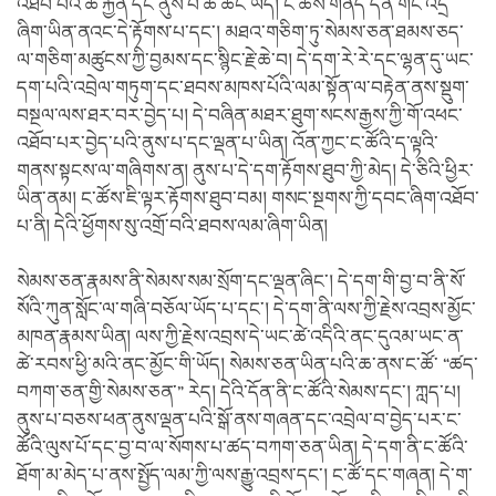
འཐོབ་པའི་ཆ་རྐྱེན་དང་ནུས་པ་ཆ་ཚང་ཡོད། ང་ཚོས་གནད་དོན་གང་འདྲ་
ཞིག་ཡིན་ནའང་དེ་རྟོགས་པ་དང་། མཐའ་གཅིག་ཏུ་སེམས་ཅན་ཐམས་ཅད་
ལ་གཅིག་མཚུངས་ཀྱི་བྱམས་དང་སྙིང་རྗེ་ཆེ་བ། དེ་དག་རེ་རེ་དང་ལྷན་དུ་ཡང་
དག་པའི་འབྲེལ་གཏུག་དང་ཐབས་མཁས་པོའི་ལམ་སྟོན་ལ་བརྟེན་ནས་སྡུག་
བསྔལ་ལས་ཐར་བར་བྱེད་པ། དེ་བཞིན་མཐར་ཐུག་སངས་རྒྱས་ཀྱི་གོ་འཕང་
འཐོབ་པར་བྱེད་པའི་ནུས་པ་དང་ལྡན་པ་ཡིན། འོན་ཀྱང་ང་ཚོའི་ད་ལྟའི་
གནས་སྟངས་ལ་གཞིགས་ན། ནུས་པ་དེ་དག་རྟོགས་ཐུབ་ཀྱི་མེད། དེ་ཅིའི་ཕྱིར་
ཡིན་ནམ། ང་ཚོས་ཇི་ལྟར་རྟོགས་ཐུབ་བམ། གསང་སྔགས་ཀྱི་དབང་ཞིག་འཐོབ་
པ་ནི། དེའི་ཕྱོགས་སུ་འགྲོ་བའི་ཐབས་ལམ་ཞིག་ཡིན།
སེམས་ཅན་རྣམས་ནི་སེམས་སམ་སྲོག་དང་ལྡན་ཞིང་། དེ་དག་གི་བྱ་བ་ནི་སོ་
སོའི་ཀུན་སློང་ལ་གཞི་བཅོལ་ཡོད་པ་དང་། དེ་དག་ནི་ལས་ཀྱི་རྗེས་འབྲས་མྱོང་
མཁན་རྣམས་ཡིན། ལས་ཀྱི་རྗེས་འབྲས་དེ་ཡང་ཚེ་འདིའི་ནང་དུའམ་ཡང་ན་
ཚེ་རབས་ཕྱི་མའི་ནང་མྱོང་གི་ཡོད། སེམས་ཅན་ཡིན་པའི་ཆ་ནས་ང་ཚོ་ “ཚད་
བཀག་ཅན་གྱི་སེམས་ཅན་” རེད། དེའི་དོན་ནི་ང་ཚོའི་སེམས་དང་། ཀླད་པ།
ནུས་པ་བཅས་ཕན་ནུས་ལྡན་པའི་སྒོ་ནས་གཞན་དང་འབྲེལ་བ་བྱེད་པར་ང་
ཚོའི་ལུས་པོ་དང་བྱ་བ་ལ་སོགས་པ་ཚད་བཀག་ཅན་ཡིན། དེ་དག་ནི་ང་ཚོའི་
ཐོག་མ་མེད་པ་ནས་སྤྱོད་ལམ་ཀྱི་ལས་རྒྱུ་འབྲས་དང་། ང་ཚོ་དང་གཞན། དེ་ག་