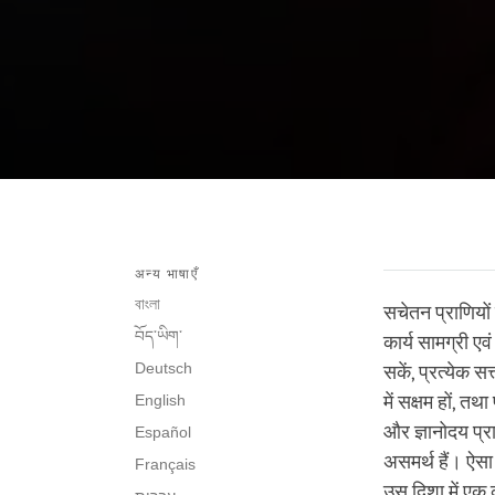
अन्य भाषाएँ
বাংলা
सचेतन प्राणियों
བོད་ཡིག་
कार्य सामग्री एव
Deutsch
सकें, प्रत्येक स
English
में सक्षम हों, तथ
और ज्ञानोदय प्रा
Español
असमर्थ हैं। ऐसा
Français
उस दिशा में एक