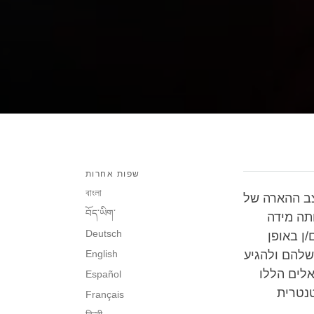
שפות אחרות
বাংলা
צב ההארה של
བོད་ཡིག་
תה מידה
Deutsch
ן באופן
שלהם ולהגיע
English
אלים הללו
Español
טנטרית
Français