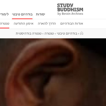
Study
Clos
Buddhism
יסודות
בודהיזם טיבטי
לימוד
Home
אודות הבודהיזם
הדרך להארה
אימון התודעה
טנטרה
›
בודהיזם טיבטי
›
טנטרה
›
טנטרה בודהיסטית