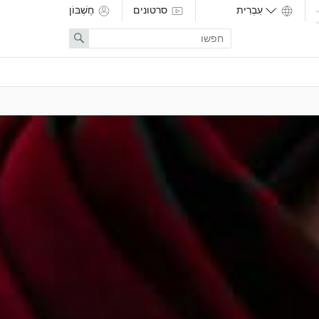
סרטונים
חֶשְׁבּוֹן
Enter
Search
search
term