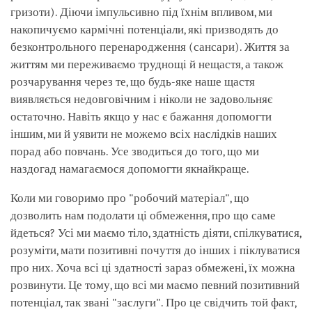
гризоти). Діючи імпульсивно під їхнім впливом, ми
накопичуємо кармічні потенціали, які призводять до
безконтрольного перенародження (сансари). Життя за
життям ми переживаємо труднощі й нещастя, а також
розчарування через те, що будь-яке наше щастя
виявляється недовговічним і ніколи не задовольняє
остаточно. Навіть якщо у нас є бажання допомогти
іншим, ми й уявити не можемо всіх наслідків наших
порад або повчань. Усе зводиться до того, що ми
наздогад намагаємося допомогти якнайкраще.
Коли ми говоримо про "робочий матеріал", що
дозволить нам подолати ці обмеження, про що саме
йдеться? Усі ми маємо тіло, здатність діяти, спілкуватися,
розуміти, мати позитивні почуття до інших і піклуватися
про них. Хоча всі ці здатності зараз обмежені, їх можна
розвинути. Це тому, що всі ми маємо певний позитивний
потенціал, так звані "заслуги". Про це свідчить той факт,