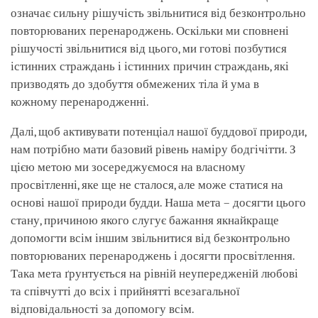
означає сильну рішучість звільнитися від безконтрольно
повторюваних перенароджень. Оскільки ми сповнені
рішучості звільнитися від цього, ми готові позбутися
істинних страждань і істинних причин страждань, які
призводять до здобуття обмежених тіла й ума в
кожному перенародженні.
Далі, щоб активувати потенціал нашої буддової природи,
нам потрібно мати базовий рівень наміру бодгічітти. З
цією метою ми зосереджуємося на власному
просвітленні, яке ще не сталося, але може статися на
основі нашої природи будди. Наша мета – досягти цього
стану, причиною якого слугує бажання якнайкраще
допомогти всім іншим звільнитися від безконтрольно
повторюваних перенароджень і досягти просвітлення.
Така мета ґрунтується на рівній неупередженій любові
та співчутті до всіх і прийнятті всезагальної
відповідальності за допомогу всім.