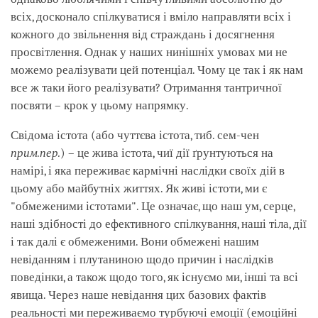
всіх, досконало спілкуватися і вміло направляти всіх і
кожного до звільнення від страждань і досягнення
просвітлення. Однак у наших нинішніх умовах ми не
можемо реалізувати цей потенціал. Чому це так і як нам
все ж таки його реалізувати? Отримання тантричної
посвяти – крок у цьому напрямку.
Свідома істота (або чуттєва істота, тиб. сем-чен
прим.пер.
) – це жива істота, чиї дії ґрунтуються на
намірі, і яка переживає кармічні наслідки своїх дій в
цьому або майбутніх життях. Як живі істоти, ми є
"обмеженими істотами". Це означає, що наш ум, серце,
наші здібності до ефективного спілкування, наші тіла, дії
і так далі є обмеженими. Вони обмежені нашим
невіданням і плутаниною щодо причин і наслідків
поведінки, а також щодо того, як існуємо ми, інші та всі
явища. Через наше невідання цих базових фактів
реальності ми переживаємо турбуючі емоції (емоційні