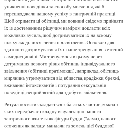
уникненні поведінки та способу мислення, які б
перешкоджали нашому успіху в тантричній практиці.
Щоб отримати ці обітниці, ми повинні свідомо прийняти
їх із достеменним рішучим наміром докласти всіх
можливих зусиль, щоб дотримуватися їх на всьому
шляху аж до досягнення просвітлення. Основою для
здатності дотримуватися їх є наше тренування в етичній
самодисципліні. Ми тренуємося в цьому через
дотримання певного рівня обітниць індивідуального
звільнення (обітниці пратімокші), наприклад, обітниць
мирянина утримуватися від вбивства, крадіжки, брехні,
вживання інтоксикантів і потурання сексуальній
поведінці, неприйнятній для здобуття звільнення.
Ритуал посвяти складається з багатьох частин, кожна з
яких передбачає складну візуалізацію нашого
тантричного вчителя як фігури будди (їдама), нашого
оточення як палацу-мандали та земель цієї буддової