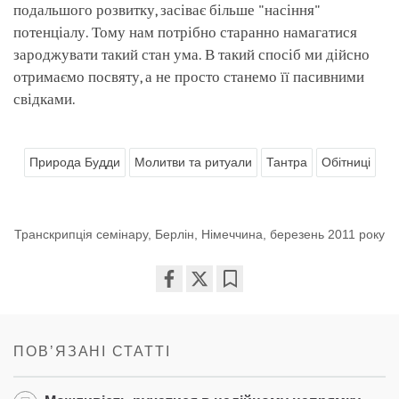
подальшого розвитку, засіває більше "насіння"
потенціалу. Тому нам потрібно старанно намагатися
зароджувати такий стан ума. В такий спосіб ми дійсно
отримаємо посвяту, а не просто станемо її пасивними
свідками.
Природа Будди
Молитви та ритуали
Тантра
Обітниці
Транскрипція семінару, Берлін, Німеччина, березень 2011 року
Share
Bookmark
on
facebook
ПОВʼЯЗАНІ СТАТТІ