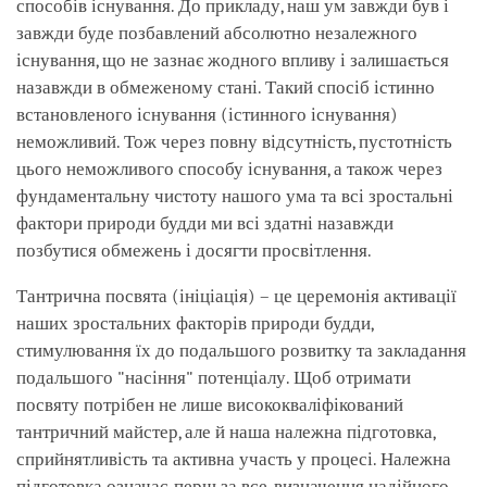
способів існування. До прикладу, наш ум завжди був і
завжди буде позбавлений абсолютно незалежного
існування, що не зазнає жодного впливу і залишається
назавжди в обмеженому стані. Такий спосіб істинно
встановленого існування (істинного існування)
неможливий. Тож через повну відсутність, пустотність
цього неможливого способу існування, а також через
фундаментальну чистоту нашого ума та всі зростальні
фактори природи будди ми всі здатні назавжди
позбутися обмежень і досягти просвітлення.
Тантрична посвята (ініціація) – це церемонія активації
наших зростальних факторів природи будди,
стимулювання їх до подальшого розвитку та закладання
подальшого "насіння" потенціалу. Щоб отримати
посвяту потрібен не лише висококваліфікований
тантричний майстер, але й наша належна підготовка,
сприйнятливість та активна участь у процесі. Належна
підготовка означає, перш за все, визначення надійного