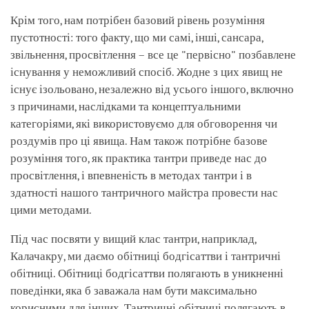
Крім того, нам потрібен базовий рівень розуміння
пустотності: того факту, що ми самі, інші, сансара,
звільнення, просвітлення – все це "первісно" позбавлене
існування у неможливий спосіб. Жодне з цих явищ не
існує ізольовано, незалежно від усього іншого, включно
з причинами, наслідками та концептуальними
категоріями, які використовуємо для обговорення чи
роздумів про ці явища. Нам також потрібне базове
розуміння того, як практика тантри приведе нас до
просвітлення, і впевненість в методах тантри і в
здатності нашого тантричного майстра провести нас
цими методами.
Під час посвяти у вищий клас тантри, наприклад,
Калачакру, ми даємо обітниці бодгісаттви і тантричні
обітниці. Обітниці бодгісаттви полягають в уникненні
поведінки, яка б заважала нам бути максимально
корисними для інших. Тантричні обітниці полягають в