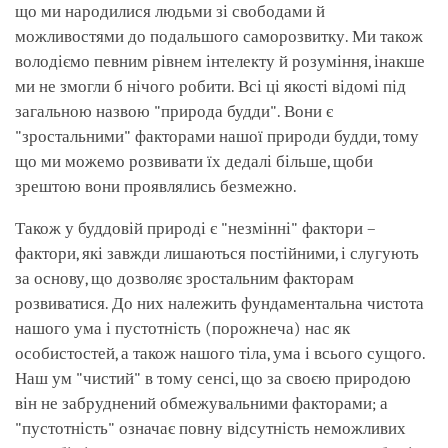
що ми народилися людьми зі свободами й
можливостями до подальшого саморозвитку. Ми також
володіємо певним рівнем інтелекту й розуміння, інакше
ми не змогли б нічого робити. Всі ці якості відомі під
загальною назвою "природа будди". Вони є
"зростальними" факторами нашої природи будди, тому
що ми можемо розвивати їх дедалі більше, щоби
зрештою вони проявлялись безмежно.
Також у буддовій природі є "незмінні" фактори –
фактори, які завжди лишаються постійними, і слугують
за основу, що дозволяє зростальним факторам
розвиватися. До них належить фундаментальна чистота
нашого ума і пустотність (порожнеча) нас як
особистостей, а також нашого тіла, ума і всього сущого.
Наш ум "чистий" в тому сенсі, що за своєю природою
він не забруднений обмежувальними факторами; а
"пустотність" означає повну відсутність неможливих