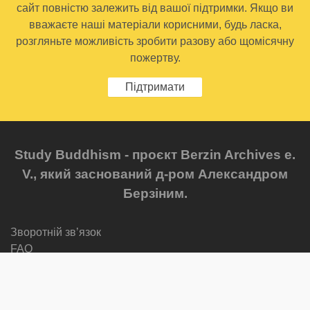
сайт повністю залежить від вашої підтримки. Якщо ви
вважаєте наші матеріали корисними, будь ласка,
розгляньте можливість зробити разову або щомісячну
пожертву.
Підтримати
Study Buddhism - проєкт Berzin Archives e.
V., який заснований д-ром Александром
Берзіним.
Зворотній звʼязок
FAQ
Мапа сайту
Privacy Policy
Newsletter