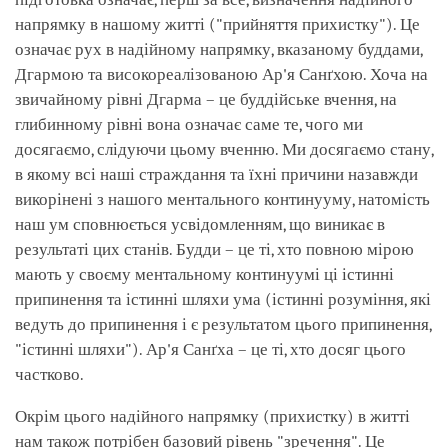
напрямку в нашому житті ("прийняття прихистку"). Це
означає рух в надійному напрямку, вказаному буддами,
Дгармою та високореалізованою Ар'я Санґхою. Хоча на
звичайному рівні Дгарма – це буддійське вчення, на
глибинному рівні вона означає саме те, чого ми
досягаємо, слідуючи цьому вченню. Ми досягаємо стану,
в якому всі наші страждання та їхні причини назавжди
викорінені з нашого ментального континууму, натомість
наш ум сповнюється усвідомленням, що виникає в
результаті цих станів. Будди – це ті, хто повною мірою
мають у своєму ментальному континуумі ці істинні
припинення та істинні шляхи ума (істинні розуміння, які
ведуть до припинення і є результатом цього припинення,
"істинні шляхи"). Ар'я Санґха – це ті, хто досяг цього
частково.
Окрім цього надійного напрямку (прихистку) в житті
нам також потрібен базовий рівень "зречення". Це