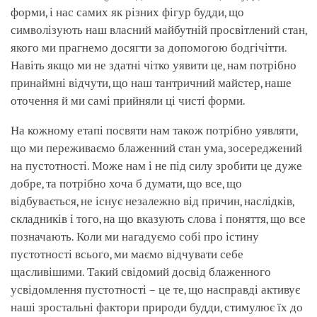
форми, і нас самих як різних фігур будди, що
символізують наш власний майбутній просвітлений стан,
якого ми прагнемо досягти за допомогою бодгічітти.
Навіть якщо ми не здатні чітко уявити це, нам потрібно
принаймні відчути, що наш тантричний майстер, наше
оточення й ми самі прийняли ці чисті форми.
На кожному етапі посвяти нам також потрібно уявляти,
що ми переживаємо блаженний стан ума, зосереджений
на пустотності. Може нам і не під силу зробити це дуже
добре, та потрібно хоча б думати, що все, що
відбувається, не існує незалежно від причин, наслідків,
складників і того, на що вказують слова і поняття, що все
позначають. Коли ми нагадуємо собі про істину
пустотності всього, ми маємо відчувати себе
щасливішими. Такий свідомий досвід блаженного
усвідомлення пустотності – це те, що насправді активує
наші зростальні фактори природи будди, стимулює їх до