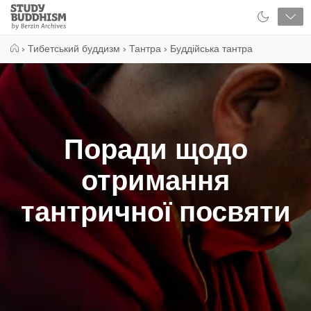
Close
Study
Buddhism
Home
›
Тибетський буддизм
›
Тантра
›
Буддійська тантра
Поради щодо
отримання
тантричної посвяти