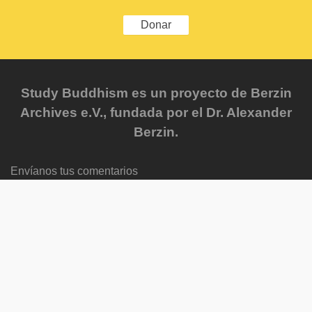
Donar
Study Buddhism es un proyecto de Berzin
Archives e.V., fundada por el Dr. Alexander
Berzin.
Envíanos tus comentarios
FAQ
Mapa del sitio
Glosario
Privacy Policy
Newsletter
Contenido reciente
Progress Reports
Courses