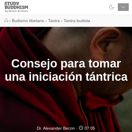
Close
Study
Buddhism
Home
›
Budismo tibetano
›
Tantra
›
Tantra budista
Consejo para tomar
una iniciación tántrica
Dr. Alexander Berzin
07:05