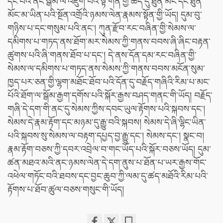
དང་པོའི་ནང་སྒོམ་ལ་འཇུག་པའི་སྟ་གོན་གྱི་ཆེད་དུ་ཐུན་མོང་དང་ཐུན་
མོང་མ་ཡིན་པའི་སྔོན་འགྲོའི་ཉམས་ལེན་རྣམས་སྟོན་གྱི་ཡོད། དུམ་བུ་
གཉིས་པ་དང་གསུམ་པའི་ནང་། ཀུན་རྫོབ་རང་བཞིན་གྱི་སེམས་ལ་
དམིགས་པ་གཏད་ནས་ཐོག་མར་སེམས་ཀྱི་གནས་བབས་ཞི་ཞིང་བརྟན་
ཚུགས་པའི་ཞི་གནས་ཐོབ་པ་དང་། དེ་ནས་དོན་དམ་རང་བཞིན་གྱི་
སེམས་ལ་དམིགས་པ་གཏད་ནས་སེམས་ཀྱི་གནས་བབས་མངོན་སུམ་
ཁྱད་པར་ཅན་གྱི་ལྷག་མཐོང་ཐོབ་པའི་དོན་དུ་བརྗོད་གཞིའི་རིམ་པ་མང་
པོའི་ཐོག་ལ་སྒོམ་རྒྱག་དགོས་པའི་སྐོར་རྒྱས་བཤད་གནང་གི་ཡོད། བརྗོད་
གཞི་དེ་དག་གི་ནང་དུ་སེམས་ཀྱིས་དབང་ཡུལ་རྟོགས་པའི་སྐབས་དང་།
སེམས་དེ་རྣམ་རྟོག་དང་མཉམ་དུ་རྒྱུ་བའི་སྐབས། སེམས་དེ་ཞི་ལྷིང་ཡིན་
པའི་སྐབས་སུ་སེམས་ལ་བརྟག་དཔྱད་བྱ་རྒྱུ་དང་། སེམས་དང་། སྣང་བ།
རྣམ་རྟོག་བཅས་ཀྱི་དབར་འབྲེལ་བ་གང་ཡོད་པའི་སྐོར་བཅས་ཡོད། དུམ་
ཚན་མཐའ་མའི་ནང་ཉམས་ལེན་དེ་དག་ནུས་པ་ཐོན་པ་ཡར་རྒྱས་གོང་
འཕེལ་གཏོང་བའི་ཐབས་དང་བྱང་ཆུབ་ཀྱི་ལམ་དུ་ཚད་མཐོའི་རིམ་པའི་
རྟོགས་པ་ཐོབ་ཚུལ་བཅས་གསུང་གི་ཡོད།