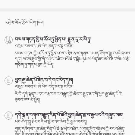
འབྲེལ་ཡོད་རྩོམ་ཡིག་ཁག
བསམ་གཏན་གྱི་ཕ་རོལ་ཏུ་ཕྱིན་པ། དྷྱཱ་ན་པཱ་ར་མི་ཏཱ།
འབུམ་རམས་པ་ཨེ་ལེག་ཛན་ཌར་བྷར་ཛིན།
བསམ་གཏན་གྱི་ཕ་རོལ་ཏུ་ཕྱིན་པ་ལ་བརྟེན་ནས་གཞན་ལ་ཕན་ཐོགས་སྒྲུབ་པའི་སྐབས་
དང་། སངས་རྒྱས་ཀྱི་གོ་འཕང་འཐོབ་པའི་ཆེད་སྒོམ་ཉམས་ལེན་ཚང་མའི་ནང་སེམས་རྩེ་
གཅིག་ཏུ་གནས་ཐུབ་ཀྱི་ཡོད།
ཕྱག་རྒྱ་ཆེན་པོ་ཟེར་བ་དེ་གང་རེད་དམ།
འབུམ་རམས་པ་ཨེ་ལེག་ཛན་ཌར་བྷར་ཛིན།
རི་བོ་དགེ་ལྡན་པ་དང་ཀརྨ་བཀའ་བརྒྱུད་ཀྱི་ཆོས་བརྒྱུད་ནང་གི་ཕྱག་རྒྱ་ཆེན་པོའི་
ཉམས་ལེན་ངོ་སྤྲོད།
དགེ་ལྡན་བཀའ་བརྒྱུད་རིན་པོ་ཆེའི་ཕྱག་ཆེན་རྩ་བ་རྒྱལ་བའི་གཞུང་ལམ།
པཎ་ཆེན་སྐུ་ཕྲེང་བཞི་པ་བློ་བཟང་ཆོས་ཀྱི་རྒྱལ་མཚན།
ཀུན་གཟིགས་པཎ་ཆེན་རིན་པོ་ཆེ་སྐུ་ཕྲེང་བཞི་པས་ཀུན་རྫོབ་སེམས་ཀྱི་རང་བཞིན་
ཐོག་ཞི་གནས་ཐོབ་པའི་ཆེད་མདོ་ཕྱོགས་ཕྱག་རྒྱ་ཆེན་པོའི་སྒོམ་གྱི་ཐབས་ལམ་སྐོར་