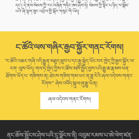
དང་། དེ་ནས་སེམས་ཀྱི་རང་བཞིན་གཏིང་ཟབ་ཤོས་ཏེ། སེམས་ཀྱི་སྟོང་པ་ཉིད་ལ་སྒོམ་
པའི་ཞི་ལྷག་ཟུང་འབྲེལ་གྱི་སྐོར་གསུང་གི་ཡོད།
ང་ཚོའི་ལས་གཞིར་རྒྱབ་སྐྱོར་གནང་རོགས།
“ང་ཚོའི་འཆར་གཞི་འདི་རྒྱུན་མཐུད་ཐུབ་པ་དང་རྒྱ་སྐྱེད་ཡོང་བར་ཁྱེད་ཀྱི་རྒྱབ་སྐྱོར་ལ་
རག་ ལུས་ཡོད། གལ་ཏེ་ཁྱེད་ཀྱིས་ང་ཚོས་མཁོ་སྤྲོད་བྱས་པའི་རྒྱུ་ཆ་རྣམས་ཕན་
ཐོགས་ཡོད་པ་ གཟིགས་ན། ཐེངས་གཅིག་གམ་ཡང་ན་ཟླ་རེའི་ཞལ་འདེབས་གནང་
རོགས་” ཞེས་འབོད་སྐུལ་ཞུ་རྒྱུ་ཡིན།
ཞལ་འདེབས་གནང་རོགས།
ནང་ཆོས་སྦྱོངས་ཤེས་པའི་དྲྭ་ལྗོངས་ནི། འབུམ་རམས་པ་ཨེ་ལེག་ཛན་