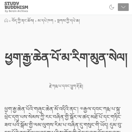
Close
Study
Buddhism
Home
›
བོད་ཀྱི་ནང་ཆོས།
›
མ་དཔེ་ཁག
›
སྔགས་ཀྱི་དཔེ་ཆ།
ཕྱག་རྒྱ་ཆེན་པོ་མ་རིག་མུན་སེལ།
རྗེ་ཀརྨ་པ་དབང་ཕྱུག་རྡོ་རྗེ།
ཕྱག་རྒྱ་ཆེན་པོའི་གཞུང་ཆེན་མོ་འདིའི་ནང་། ༧རྒྱལ་དབང་ཀརྨ་པ་སྐུ་
ཕྲེང་དགུ་པས་སེམས་ཀྱི་རང་བཞིན་གྱི་སྐོར་ལ་ཚད་མཐོ་པོ་དང་གཏིང་
ཟབ་པའི་སྒོམ་གྱི་ལམ་ལུགས་རིམ་པ་བཞིན་དུ་གསུང་གི་ཡོད། དུམ་བུ་