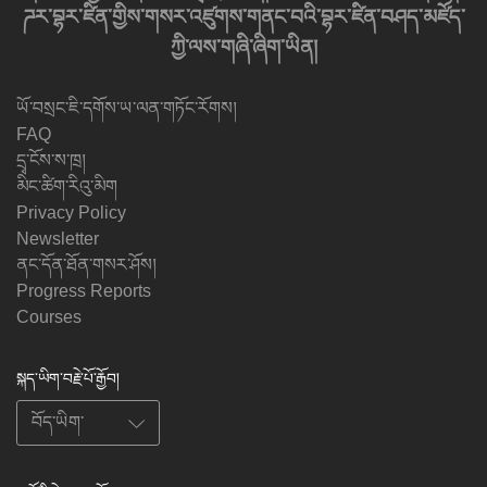
ཌར་བྷར་ཛིན་གྱིས་གསར་འཛུགས་གནང་བའི་བྷར་ཛིན་བཤད་མཛོད་
ཀྱི་ལས་གཞི་ཞིག་ཡིན།
ཡོ་བསྲང་ཇི་དགོས་ཡ་ལན་གཏོང་རོགས།
FAQ
དྲྭ་ངོས་ས་ཁྲ།
མིང་ཚིག་རིའུ་མིག
Privacy Policy
Newsletter
ནང་དོན་ཐོན་གསར་ཤོས།
Progress Reports
Courses
སྐད་ཡིག་བརྗེ་པོ་རྒྱོབ།