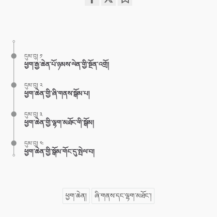
Share
Bookmark
on
facebook
དུམ་བུ། ༡
ཕྱག་རྒྱ་ཆེན་པོ་ཉམས་ལེན་གྱི་སྔོན་འགྲོ།
དུམ་བུ། ༢
ཕྱག་ཆེན་གྱི་ཞི་གནས་སྒོམ་པ།
དུམ་བུ། ༣
ཕྱག་ཆེན་གྱི་ལྷག་མཐོང་གི་སྒོམ།
དུམ་བུ། ༤
ཕྱག་ཆེན་གྱི་སྒོམ་གོང་དུ་སྤེལ་བ།
ཕྱག་ཆེན།
ཞི་གནས་དང་ལྷག་མཐོང་།