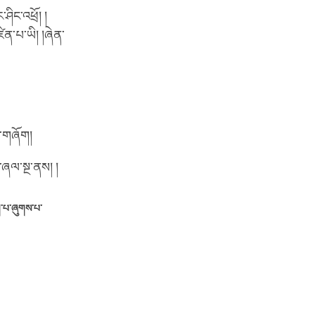
ིང་འཕྲོ། །
ིན་པ་ཡི། །ཞེན་
ར་གཞོག།
་ཞལ་སྔ་ནས། །
ག་པ་ཞུགས་པ་