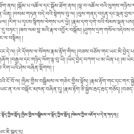
་ཐོག་ནས། །སྒོམ་པ་འཚོལ་དང་སྒོམ་ཐོག་ནས། །ལྟ་བ་འཚོལ་བའི་ལུགས་གཉིས་ལས
ཡིན། །བསམ་གཏན་བདེ་བའི་སྟེགས་བུ་ལ། །ལུས་གནད་བདུན་དང་ལྡན་བྱས་ལ། 
ལ། །རིག་པ་དྭངས་སྙིགས་ལེགས་པར་ཕྱེ། །རྣམ་དག་དགེ་བའི་སེམས་ལྡན་པས། །
ོན་དུ་བཏང་། །ཟབ་ལམ་བླ་མའི་རྣལ་འབྱོར་བསྒོམ། །ཤུགས་དྲག་གསོལ་འདེབས་བར
་ལ་བསྟིམ། །
ང་དེ་ལ། །རེ་དོགས་ལ་སོགས་རྣམ་རྟོག་གིས། །བཅས་བཅོས་གང་ཡང་མི་བྱེད་པ།
 །བརྒྱལ་དང་གཉིད་ལོག་ལྟ་བུ་ཡི། །ཡིད་བྱེད་བཀག་པ་མ་ཡིན་པ། །མ་ཡེངས
བ་རིག་པའི་ཤེས་བཞིན་སྡོགས། །
་ངོ་བོ་ལ། །ཧྲིམ་གྱིས་བསྒྲིམས་ལ་གཅེར་གྱིས་ལྟོས། །རྣམ་རྟོག་གང་དང་གར་སྐྱེ
། །ཡང་ན་རལ་བསྐོར་མཁན་བཞིན་དུ། །རྣམ་རྟོག་ཅི་སྐྱེས་རྦད་རྦད་གཅོད། །
ལྷོད་ཀྱིས་གློད། །ཧྲིམ་གྱིས་བསྒྲིམས་ལ་ལྷོད་ཀྱིས་གློད། །སེམས་ཀྱིས་འཇོག་པ་དེ་ན་གདའ། །
་ཇི་སྐད་དུ།