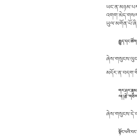
ཡང་ན་མཉམ་པར་བཞ
འགག་མེད་གསལ་ཞི
ཡུལ་མགོན་པོ་ཞི
རྒྱུད་དང་ཚོ
ཞེས་གསུངས་ལུང་
མདོར་ན་བདག་གི
གར་ཤར་རྣམ་
ལ། །རྩེ་གཅི
ཞེས་གསུངས་དེ་
སྟོང་པའི་ངང་