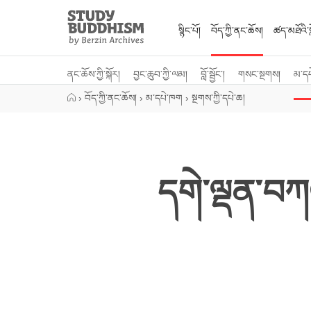
Close
Study
Buddhism
སྙིང་པོ།
བོད་ཀྱི་ནང་ཆོས།
ཚད་མཐོའི་སླ
Home
ནང་ཆོས་ཀྱི་སྐོར།
བྱང་ཆུབ་ཀྱི་ལམ།
བློ་སྦྱོང་།
གསང་སྔགས།
མ་ད
›
བོད་ཀྱི་ནང་ཆོས།
›
མ་དཔེ་ཁག
›
སྔགས་ཀྱི་དཔེ་ཆ།
དགེ་ལྡན་བཀའ་