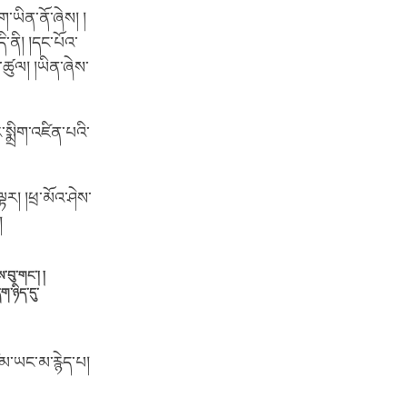
་ཡིན་ནོ་ཞེས། །
་ནི། །དང་པོའ་
་ཚུལ། །ཡིན་ཞེས་
ར་སྨྲིག་འཛིན་པའི་
ར། །ཕྲ་མོའ་ཤེས་
།
་བུ་གང་། །
ག་ཉིད་དུ་
་ཡང་མ་རྙེད་པ།