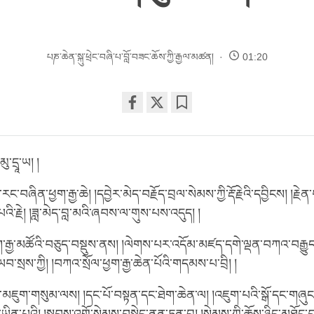
པཎ་ཆེན་སྐུ་ཕྲེང་བཞི་པ་བློ་བཟང་ཆོས་ཀྱི་རྒྱལ་མཚན།
01:20
Share
Bookmark
on
facebook
ུ་དྲཱ་ཡ། །
རང་བཞིན་ཕྱག་རྒྱ་ཆེ། །དབྱེར་མེད་བརྗོད་བྲལ་སེམས་ཀྱི་རྡོ་རྗེའི་དབྱིངས། །རྗ
འི་རྗེ། །ཟླ་མེད་བླ་མའི་ཞབས་ལ་གུས་པས་འདུད། །
ག་རྒྱ་མཚོའི་བཅུད་བསྡུས་ནས། །ལེགས་པར་འདོམ་མཛད་དགེ་ལྡན་བཀའ་བརྒྱུད་
བ་སྲས་ཀྱི། །བཀའ་སྲོལ་ཕྱག་རྒྱ་ཆེན་པོའི་གདམས་པ་བྲི། །
ོས་མཇུག་གསུམ་ལས། །དང་པོ་བསྟན་དང་ཐེག་ཆེན་ལ། །འཇུག་པའི་སྒོ་དང་གཞུང་ཤ