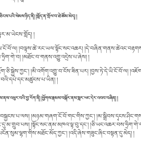
ིངས་པའི་སེམས་ཉིད་ནི། །གློད་ན་གྲོལ་བ་ཐེ་ཚོམ་མེད། །
ར་མ་ཡེངས་གློད། །
ྱེས་ངོ་བོ་ལ། །བལྟས་ཚེ་རང་ཡལ་སྟོང་སང་འཆར། །དེ་བཞིན་གནས་ཚེའང་བརྟག
་ཧྲིག་གེ་བ། །མཐོང་བ་གནས་འགྱུ་འདྲེས་པ་ཞེས། །
ག་ཅི་སྐྱེས་ཀྱང་། །མི་འགོག་འགྱུ་བ་ངོས་ཟིན་པར། །བྱས་ཏེ་དེ་ཡི་ངོ་བོ་ལ། །འཇོག
ར་བའི་དཔེ་དང་མཚུངས་པ་ཡིན། །
ས་ནས་འཕུར་བའི་བྱ་རོག་ནི། །ཕྱོགས་རྣམས་བསྐོར་ནས་སླར་ཡང་དེར་འབབ་བཞིན། །
་བསྐྱངས་པ་ལས། །མཉམ་གཞག་ངོ་བོ་གང་གིས་ཀྱང་། །མ་སྒྲིབས་དྭངས་ཤིང་ག
་མ་གྲུབ་པས། །སྟོང་སང་ནམ་མཁའ་ལྟ་བུ་དང་། །ཅི་ཡང་འཆར་བས་ཧྲིག་གེ་བ།
 །མངོན་སུམ་ལྷག་གིས་མཐོང་མོད་ཀྱང་། །འདི་ཞེས་གཟུང་ཞིང་བསྟན་དུ་མེད། །