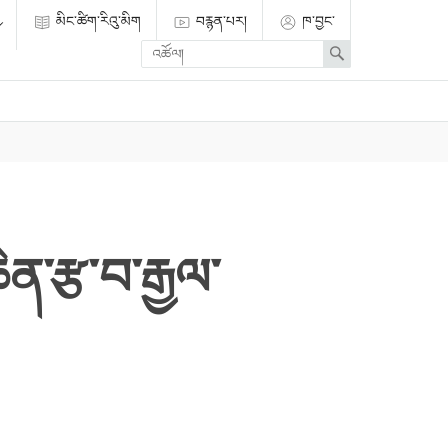
མིང་ཚིག་རིའུ་མིག
བརྙན་པར།
ཁ་བྱང་
Enter
Search
search
term
ེན་རྩ་བ་རྒྱལ་