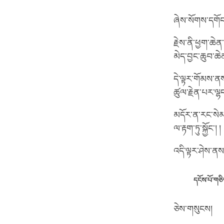
ཞེས་སོགས་དགོང
རྗེས་ནི་ཕྱག་ཆེ
མེད་བྱང་ཆུབ་ཆེན
དེ་ལྟར་གོམས་ནས
ཚུལ་རྗེན་པར་ལྷ
མདོར་ན་རང་སེམས
ལ་རྟག་ཏུ་སྐྱོང་། །
འདི་ལྟར་ཤེས་ནས
དངོས་པོ་གཅིག
ཅེས་གསུངས།