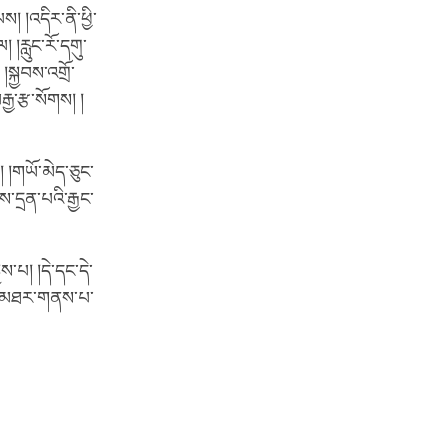
། །འདིར་ནི་ཕྱི་
།རླུང་རོ་དགུ་
སྐྱབས་འགྲོ་
ྒྱ་རྩ་སོགས། །
 །གཡོ་མེད་ཅུང་
་དྲན་པའི་རྒྱང་
ས་པ། །དེ་དང་དེ་
བཅད་མཐར་གནས་པ་