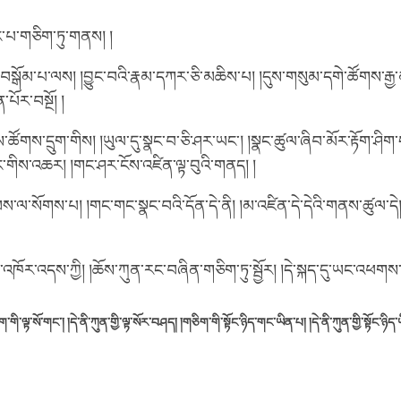
་པ་གཅིག་ཏུ་གནས། །
ན་བསྒོམ་པ་ལས། །བྱུང་བའི་རྣམ་དཀར་ཅི་མཆིས་པ། །དུས་གསུམ་དགེ་ཚོགས་རྒྱ
་པོར་བསྔོ། །
་ཚོགས་དྲུག་གིས། །ཡུལ་དུ་སྣང་བ་ཅི་ཤར་ཡང་། །སྣང་ཚུལ་ཞིབ་མོར་རྟོག་ཤིག
ང་གིས་འཆར། །གང་ཤར་ངོས་འཛིན་ལྟ་བུའི་གནད། །
་ལ་སོགས་པ། །གང་གང་སྣང་བའི་དོན་དེ་ནི། །མ་འཛིན་དེ་དེའི་གནས་ཚུལ་དེ།
་འཁོར་འདས་ཀྱི། །ཆོས་ཀུན་རང་བཞིན་གཅིག་ཏུ་སྦྱོར། །དེ་སྐད་དུ་ཡང་འཕགས་
་གི་ལྟ་སོ་གང་། །དེ་ནི་ཀུན་གྱི་ལྟ་སོར་བཤད། །གཅིག་གི་སྟོང་ཉིད་གང་ཡིན་པ། །དེ་ནི་ཀུན་གྱི་སྟོང་ཉིད་