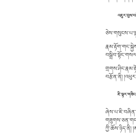
འཇུར་བུས་བཅ
ཅེས་གསུངས་པ་ལྟ
རྣམ་རྟོག་གང་སྐ
བསྒྲིབ་སྟོང་གསལ
གྲགས་ཤིང་རྣམ་རྟོ
བརྩོན་ནི། །འཕུ
ཇི་ལྟར་གཟིང
ཞེས་པ་ཇི་བཞིན
གཟུགས་ཅན་གང་དུ
ཀྱི་ཆོས་ཉིད་ནི།