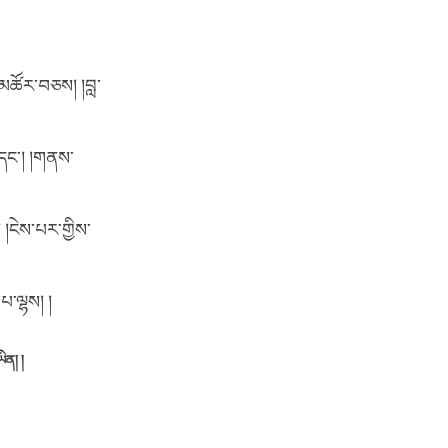
་མཚོར་བཅས། །བླ་
་དང་། །གནས་
 །ངེས་པར་གྱིས་
པ་ལྷས། །
ཡིན། །