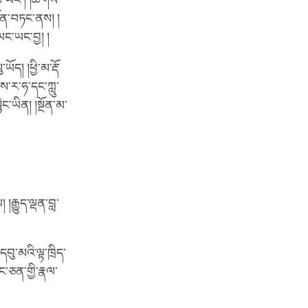
བ་ཡང་། །ཚོགས་
ྔོན་བཏང་ནས། །
ཡང་ཡང་བྱ། །
ད། །ཕྱི་མ་རྡོ་
ས་ར་ཧ་དང་ཀླུ་
ྙིང་ཡིན། །སྔོན་མ་
 །རྒྱུད་ལྡན་བླ་
དབུ་མའི་ལྟ་ཁྲིད་
་ཅན་གྱི་རྣལ་