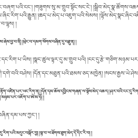
ག་པའི་ངང་། །གཟུགས་སུ་མ་གྲུབ་སྟོང་སང་ངེ་། །སྒྲིབ་མེད་སྣ་ཚོགས་འཆར་ཤ
ང་རིག་པའི་རྒྱུན། །ཆད་པ་མེད་པ་འཇུག་པའི་སེམས། །ལྟོས་མེད་སྣང་ཞིང་འཛ
་བ་ལྷས། །
གས་ཞེས་བྱ་བ་ནི། །ཕྲེང་བ་དམག་སོགས་བཞིན་དུ་བརྫུན། །
དང་རིག་པ་ཡིས། །སྣང་ཚུལ་ལྟར་དུ་མ་གྲུབ་པའི། །ངང་དུ་རྩེ་གཅིག་མཉམ་པ
་དགེ་བའི་བཤེས། །དོན་དང་མཐུན་པའི་ཐམས་ཅད་མཁྱེན། །སངས་རྒྱས་ཡེ་ཤེས
རྟོག་འཛིན་པར་ཡང་རིག་ན། །དོན་དམ་ཆོས་དབྱིངས་གཞན་ལ་ལྟོས་མེད་འཆར། །ཤར་བའི་ངང་དུ་རི
ག་མཉམ་པར་འཇོག་པ་ཨེ་མ་ཧོ། །
བཞིན་དམ་པས་ཀྱང་། །
དུ་རིག་པའི་མདུང་བསྐོར་བྱ། །ལྟ་བ་ལ་ཐོགས་ཐུག་མེད་དོ་དིང་རི་བ། །