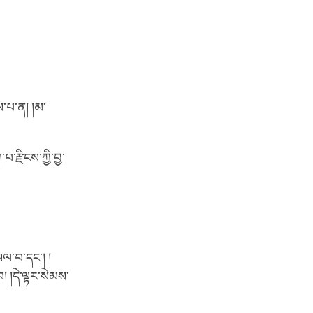
ས་པ་ན། །མ་
་པ་རྫིངས་ཀྱི་བྱ་
སལ་བ་དང་། །
 །དེ་ལྟར་སེམས་