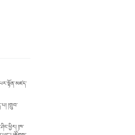
ེན་པར་སྟོན་མཛད་
པ། །གྲུབ་
ིང་ཕྱིར། །ཁ་