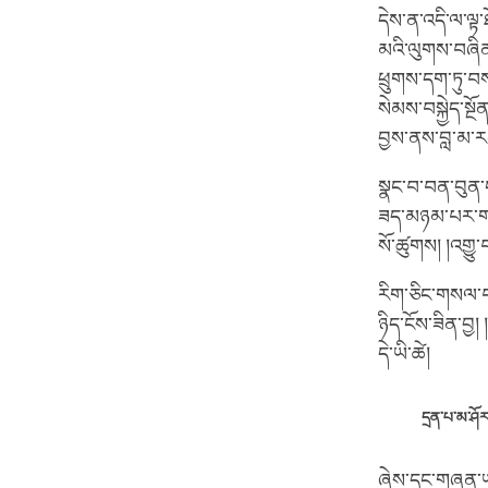
དེས་ན་འདི་ལ་ལྟ
མའི་ལུགས་བཞིན་
ཕྲུགས་དག་ཏུ་བས
སེམས་བསྐྱེད་སྔ
བྱས་ནས་བླ་མ་རང
སྣང་བ་བན་བུན་ང
ཟད་མཉམ་པར་གཞོག
སོ་ཚུགས། །འགྱུ་
རིག་ཅིང་གསལ་བའི
ཉིད་ངོས་ཟིན་བྱ
དེ་ཡི་ཚེ།
དྲན་པ་མ་ཤོར་
ཞེས་དང་གཞན་ཡང