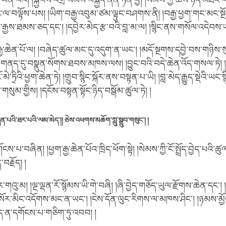
ན་པའི། །སྐྱབས་འགྲོ་སེམས་བསྐྱེད་ནན་ཏན་བྱ། །སེམས་ཀྱི་ཆོས་ཉིད་མཐོང་
ང་ལ་བལྟོས་པས། །ཡིག་བརྒྱ་འབུམ་ཙམ་ལྟུང་བཤགས་ནི། །བརྒྱ་ཕྱག་གང་མང་ས
ྒྱས་ཐམས་ཅད་དང་། །དབྱེར་མེད་རྩ་བའི་བླ་མ་ལ། །སྙིང་ནས་གསོལ་འདེབས་
ྱ་ཆེན་པོ་ལ། །བཞེད་ཚུལ་མང་དུ་འདུག་ན་ཡང་། །མདོ་སྔགས་དབྱེ་བས་གཉིས་སུ་ཡོ
ལ། །གནད་དུ་བསྣུན་སོགས་ཐབས་མཁས་ལས། །བྱུང་བའི་བདེ་ཆེན་འོད་གསལ་ཏེ། །
མེ་ཏྲིའི་ཕྱག་ཆེན་ཏེ། །གྲུབ་སྙིང་སྐོར་ནས་བསྟན་པ་ཡི། །བླ་མེད་རྒྱུད་སྡེའི་ཡང་ས
ས་གསུམ་གྱིས། །དངོས་བསྟན་སྟོང་ཉིད་བསྒོམ་ཚུལ་ཏེ། །
་པའི་ཐར་པའི་ལམ་མེད་།། ཅེས་འཕགས་མཆོག་ཀླུ་སྒྲུབ་གསུང་། །
ོངས་པ་བཞིན། །ཕྱག་རྒྱ་ཆེན་པོའ་ཁྲིད་ཕོག་སྟེ། །སེམས་ཀྱི་ངོ་སྤྲོད་བྱེད་པའི་ཚུལ།
བརྗོད། །
ྱོར་གའུ་མ། །ལྔ་ལྡན་རོ་སྙོམས་ཡི་གེ་བཞི། །ཞི་བྱེད་གཅོད་ཡུལ་རྫོགས་ཆེན་དང་། །
སོར་མིང་འདོགས་མང་ན་ཡང་། །ངེས་དོན་ལུང་རིགས་ལ་མཁས་ཤིང་། །ཉམས་མྱོང
ྱད་ན་དགོངས་པ་གཅིག་ཏུ་འབབ། །