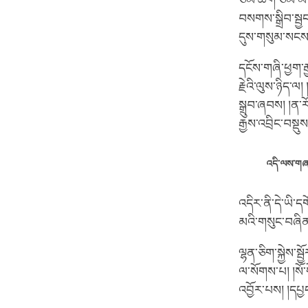
ཙམ་ཚིག་ཙམ་མ་ཡི
བསགས་སྒྲིབ་སྦྱ
དུས་གསུམ་སངས་ར
དངོས་གཞི་ཕྱག་རྒ
རྗེའི་ལུས་ཉིད་
སྒྲུབ་ཞབས། །ན་རོ་
རྒྱས་འབྲིང་བསྡུ
འདི་ལས་གཞན
འདིར་ནི་དེ་ཡི་དག
མའི་གསུང་བཞིན་
ལྷན་ཅིག་སྐྱེས་སྦ
ལ་སོགས་པ། །སོ་
འབྱོར་པས། །དཔ