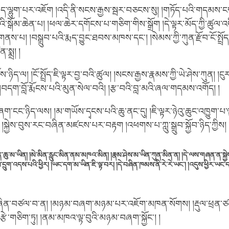
ད་ལྷུག་པར་འཇོག །འདི་ནི་སངས་རྒྱས་སྦར་བཅངས་སུ། །གཏོད་པའི་གདམས་ངག
་སྒོམ་ཆེན་པ། །ཕལ་ཆེར་དགོངས་པ་གཅིག་གིས་སྒྲོག །དེ་ལྟར་མོད་ཀྱི་ཚུལ་འདི
་པ། །བསྒྲུབ་པའི་རྨད་བྱུང་ཐབས་མཁས་དང་། །སེམས་ཀྱི་ཀུན་རྫོབ་ངོ་སྤྲོད
་སྨྲ། །
ས་ཉིད་ལ། །ངོ་སྤྲོད་ཇི་ལྟར་བྱ་བའི་ཚུལ། །སངས་རྒྱས་རྣམས་ཀྱི་ཡེ་ཤེས་ཀུན། །ངུ
།བདག་བློ་རྨོངས་པའི་མུན་སེལ་བའི། །རྩ་བའི་བླ་མའི་ཞལ་གདམས་འགོད། །
ག་ངང་ཉིད་ལས། །མ་གཡོས་དྭངས་པའི་ཆུ་ནང་དུ། །ཇི་ལྟར་ཉེའུ་ཆུང་འཁྱུག་པ་ལྟ
།སྐྱེས་བུས་རང་བཞིན་མཛངས་པར་བརྟག །འཕགས་པ་ཀླུ་སྒྲུབ་སྐྱོབ་ཉིད་ཀྱིས། 
མིན་ཆུ་མ་ཡིན། །མེ་མིན་རླུང་མིན་ནམ་མཁའ་མིན། །རྣམ་ཤེས་མ་ཡིན་ཀུན་མིན་ན། །དེ་ལས་གཞན་ན་སྐྱེས
ས་དྲུག་འདས་པའི་ཕྱིར། །ཡང་དག་མ་ཡིན་ཇི་ལྟ་བར། །དེ་བཞིན་ཁམས་ནི་རེ་རེ་ཡང་། །འདུས་ཕྱིར་ཡང་ད
ཞིན་བཙལ་བ་ན། །མཉམ་བཞག་མཉམ་པར་འཇོག་མཁན་སོགས། །རྡུལ་ཕྲན་ཙམ
་རྩེ་གཅིག་ཏུ། །ནམ་མཁའ་ལྟ་བུའི་མཉམ་བཞག་སྐྱོང་། །