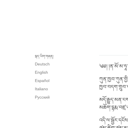
སྐད་ཡིག་གཞན།
Deutsch
༄༅། །ན་མོ་མ་ཧཱ་མ
English
ཀུན་ཁྱབ་ཀུན་གྱི་
Español
ཁྱབ་བདག་གྲུབ་པ
Italiano
Русский
མདོ་རྒྱུད་མན་ང
མཆོག་དྷརྨ་བཛྲ་ཡ
འདི་ལ་སྦྱོར་དང