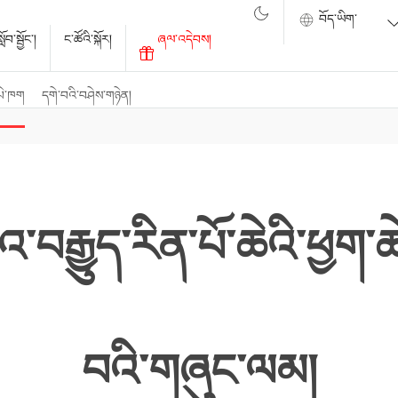
ོབ་སྦྱོང་།
ང་ཚོའི་སྐོར།
ཞལ་འདེབས།
པེ་ཁག
དགེ་བའི་བཤེས་གཉེན།
བརྒྱུད་རིན་པོ་ཆེའི་ཕྱག་ཆ
བའི་གཞུང་ལམ།