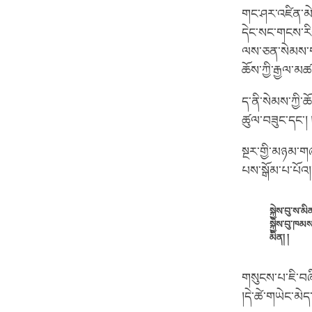
གང་ཤར་འཛིན་མེ
དེང་སང་གངས་རིའི
ལས་ཅན་སེམས་གནས
ཆོས་ཀྱི་རྒྱལ་མཚན
ད་ནི་སེམས་ཀྱི་ཆོ
ཚུལ་བཟུང་དང་། 
སྔར་གྱི་མཉམ་གཞ
པས་སྒོམ་པ་པོའ། 
སྐྱེས་བུ་ས་
སྐྱེས་བུ་ཁམ
མིན། །
གསུངས་པ་ཇི་བ
།དེ་ཚེ་གཡེང་མེད