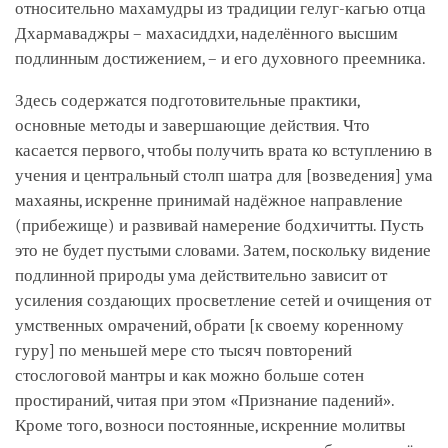
относительно махамудры из традиции гелуг-кагью отца
Дхармаваджры – махасиддхи, наделённого высшим
подлинным достижением, – и его духовного преемника.
Здесь содержатся подготовительные практики,
основные методы и завершающие действия. Что
касается первого, чтобы получить врата ко вступлению в
учения и центральный столп шатра для
[возведения]
ума
махаяны, искренне принимай надёжное направление
(прибежище) и развивай намерение бодхичитты. Пусть
это не будет пустыми словами. Затем, поскольку видение
подлинной природы ума действительно зависит от
усиления создающих просветление сетей и очищения от
умственных омрачений, обрати
[к своему коренному
гуру]
по меньшей мере сто тысяч повторений
стослоговой мантры и как можно больше сотен
простираний, читая при этом «Признание падений».
Кроме того, возноси постоянные, искренние молитвы