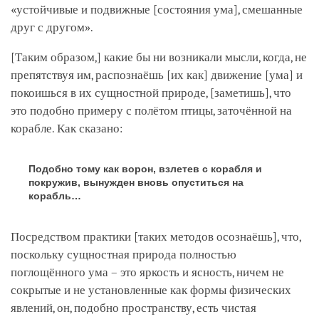
«устойчивые и подвижные
[состояния ума], смешанные
друг с другом
».
[Таким образом,]
какие бы ни возникали мысли, когда, не
препятствуя им, распознаёшь
[их как]
движение
[ума]
и
покоишься в их сущностной природе,
[заметишь]
, что
это подобно примеру с полётом птицы, заточённой на
корабле. Как сказано:
Подобно тому как ворон, взлетев с корабля и
покружив, вынужден вновь опуститься на
корабль…
Посредством практики
[таких методов осознаёшь]
, что,
поскольку сущностная природа полностью
поглощённого ума – это яркость и ясность, ничем не
сокрытые и не установленные как формы физических
явлений, он, подобно пространству, есть чистая