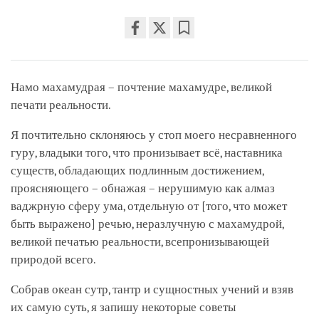
Share
Bookmark
on
facebook
Намо махамудрая – почтение махамудре, великой
печати реальности.
Я почтительно склоняюсь у стоп моего несравненного
гуру, владыки того, что пронизывает всё, наставника
существ, обладающих подлинным достижением,
проясняющего – обнажая – нерушимую как алмаз
ваджрную сферу ума, отдельную от
[того, что может
быть выражено]
речью, неразлучную с махамудрой,
великой печатью реальности, всепронизывающей
природой всего.
Собрав океан сутр, тантр и сущностных учений и взяв
их самую суть, я запишу некоторые советы