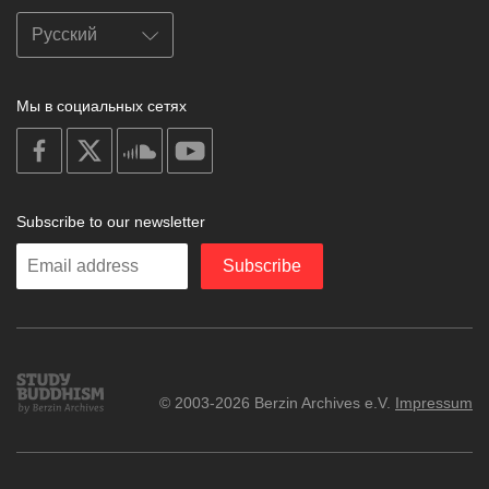
Мы в социальных сетях
on
on
on
on
facebook
X
soundcloud
youtube
Subscribe to our newsletter
Enter
Subscribe
your
email
Study
© 2003-2026 Berzin Archives e.V.
Impressum
Buddhism
Home