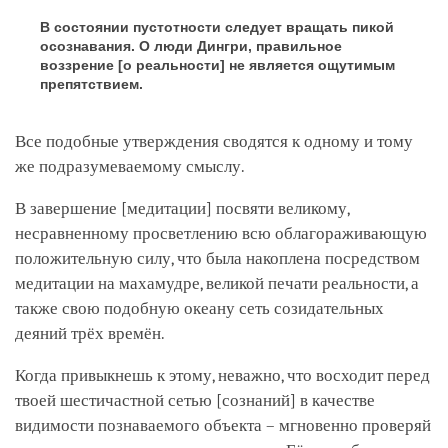
В состоянии пустотности следует вращать пикой
осознавания. О люди Дингри, правильное
воззрение
[о реальности]
не является ощутимым
препятствием.
Все подобные утверждения сводятся к одному и тому
же подразумеваемому смыслу.
В завершение
[медитации]
посвяти великому,
несравненному просветлению всю облагораживающую
положительную силу, что была накоплена посредством
медитации на махамудре, великой печати реальности, а
также свою подобную океану сеть созидательных
деяний трёх времён.
Когда привыкнешь к этому, неважно, что восходит перед
твоей шестичастной сетью
[сознаний]
в качестве
видимости познаваемого объекта – мгновенно проверяй