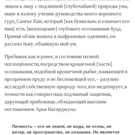
лицом к лицу с подлинной
[глубочайшей]
природы ума,
ныне я изложу учения-руководства моего коренного
гуру, Сангье Еше, который
[как буквально и означает его
имя]
есть
[воплощение]
глубокого осознавания будд.
Приняв облик монаха в шафрановых одеяниях, он
рассеял тьму, объявшую мой ум.
Пребывая, как и ранее, в состоянии полной
поглощённости, посредством крошечной
[части]
осознавания, подобной крошечной рыбке, плавающей в
прозрачном пруду и не беспокоящей его, – разумно
исследуй собственную природу того, кто медитирует, в
точности как говорил наш подлинный защитник,
дарующий прибежище, обладающий высоким
постижением Арья Нагарджуна:
Личность – это не земля, не вода, не огонь, не
ветер, не пространство, не сознание. Не является