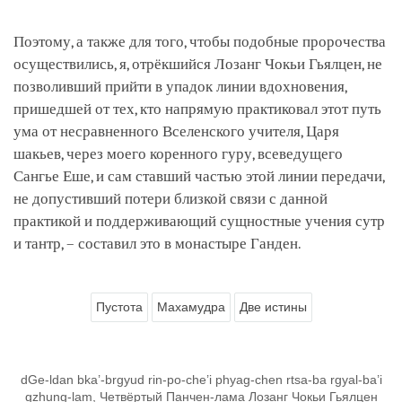
Поэтому, а также для того, чтобы подобные пророчества
осуществились, я, отрёкшийся Лозанг Чокьи Гьялцен, не
позволивший прийти в упадок линии вдохновения,
пришедшей от тех, кто напрямую практиковал этот путь
ума от несравненного Вселенского учителя, Царя
шакьев, через моего коренного гуру, всеведущего
Сангье Еше, и сам ставший частью этой линии передачи,
не допустивший потери близкой связи с данной
практикой и поддерживающий сущностные учения сутр
и тантр, – составил это в монастыре Ганден.
Пустота
Махамудра
Две истины
dGe-ldan bka’-brgyud rin-po-che’i phyag-chen rtsa-ba rgyal-ba’i
gzhung-lam, Четвёртый Панчен-лама Лозанг Чокьи Гьялцен