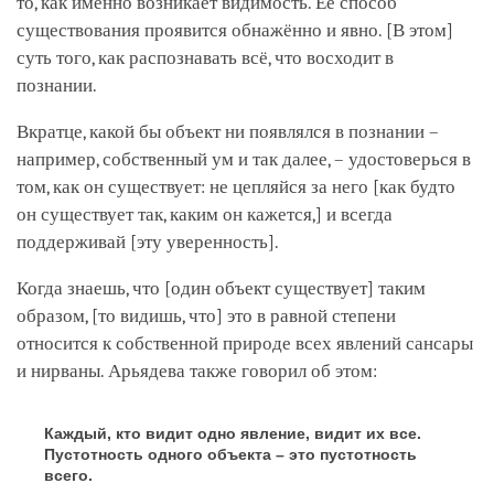
то, как именно возникает видимость. Её способ
существования проявится обнажённо и явно.
[В этом]
суть того, как распознавать всё, что восходит в
познании.
Вкратце, какой бы объект ни появлялся в познании –
например, собственный ум и так далее, – удостоверься в
том, как он существует: не цепляйся за него
[как будто
он существует так, каким он кажется,]
и всегда
поддерживай
[эту уверенность]
.
Когда знаешь, что
[один объект существует]
таким
образом,
[то видишь, что]
это в равной степени
относится к собственной природе всех явлений сансары
и нирваны. Арьядева также говорил об этом:
Каждый, кто видит одно явление, видит их все.
Пустотность одного объекта – это пустотность
всего.