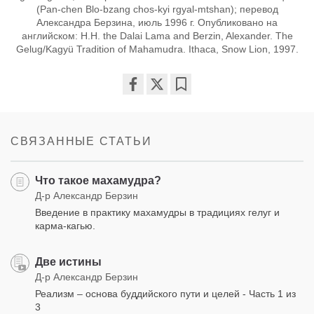
(Pan-chen Blo-bzang chos-kyi rgyal-mtshan); перевод
Александра Берзина, июль 1996 г. Опубликовано на
английском: H.H. the Dalai Lama and Berzin, Alexander. The
Gelug/Kagyü Tradition of Mahamudra. Ithaca, Snow Lion, 1997.
Share
Bookmark
on
facebook
СВЯЗАННЫЕ СТАТЬИ
Что такое махамудра?
Д-р Александр Берзин
Введение в практику махамудры в традициях гелуг и
карма-кагью.
Две истины
Д-р Александр Берзин
Реализм – основа буддийского пути и целей - Часть 1 из
3