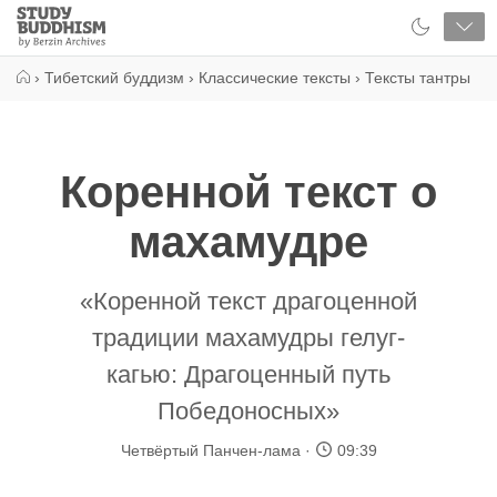
Close
Study
Buddhism
Home
›
Тибетский буддизм
›
Классические тексты
›
Тексты тантры
Коренной текст о
махамудре
«Коренной текст драгоценной
традиции махамудры гелуг-
кагью: Драгоценный путь
Победоносных»
Четвёртый Панчен-лама
09:39