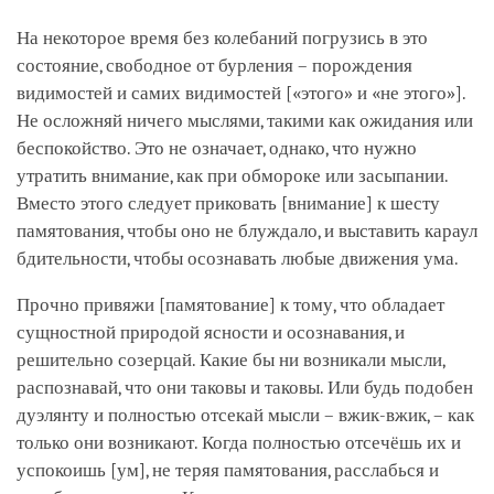
На некоторое время без колебаний погрузись в это
состояние, свободное от бурления – порождения
видимостей и самих видимостей
[«этого» и «не этого»]
.
Не осложняй ничего мыслями, такими как ожидания или
беспокойство. Это не означает, однако, что нужно
утратить внимание, как при обмороке или засыпании.
Вместо этого следует приковать
[внимание]
к шесту
памятования, чтобы оно не блуждало, и выставить караул
бдительности, чтобы осознавать любые движения ума.
Прочно привяжи
[памятование]
к тому, что обладает
сущностной природой ясности и осознавания, и
решительно созерцай. Какие бы ни возникали мысли,
распознавай, что они таковы и таковы. Или будь подобен
дуэлянту и полностью отсекай мысли – вжик-вжик, – как
только они возникают. Когда полностью отсечёшь их и
успокоишь
[ум]
, не теряя памятования, расслабься и