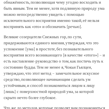
обнажённость, позволяющая чему угодно восходить и
быть явным. Тем не менее, хотя подлинную природу ума
можно непосредственно увидеть с помощью
исключительного восприятия именно такой, её нельзя
воспринять как «это» и обозначить
[речью]
.
Великие созерцатели Снежных гор, по сути,
придерживаются единого мнения, утверждая, что это
успокоение
[ума]
в простоте, без познавательного
восприятия всего возникающего [в качестве «этого»] – и
есть наставление-руководство о том, как постичь путь к
состоянию будды. Тем не менее я, Чокьи Гьялцен,
утверждаю, что этот метод – замечательное искусное
средство, позволяющее начинающим сделать ум
устойчивым, и способ познакомиться лицом к лицу
[лишь]
с поверхностной природой ума, за которой
скрыто нечто более глубокое.
Что же до методов, которые позволят вам познакомиться