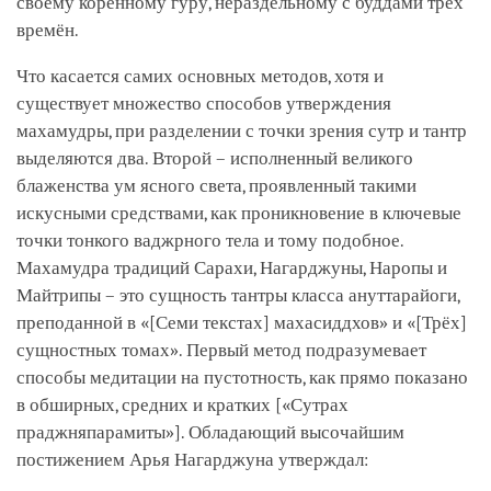
своему коренному гуру, нераздельному с буддами трёх
времён.
Что касается самих основных методов, хотя и
существует множество способов утверждения
махамудры, при разделении с точки зрения сутр и тантр
выделяются два. Второй – исполненный великого
блаженства ум ясного света, проявленный такими
искусными средствами, как проникновение в ключевые
точки тонкого ваджрного тела и тому подобное.
Махамудра традиций Сарахи, Нагарджуны, Наропы и
Майтрипы – это сущность тантры класса ануттарайоги,
преподанной в «
[Семи текстах]
махасиддхов» и «
[Трёх]
сущностных томах». Первый метод подразумевает
способы медитации на пустотность, как прямо показано
в обширных, средних и кратких [«
Сутрах
праджняпарамиты
»]. Обладающий высочайшим
постижением Арья Нагарджуна утверждал: