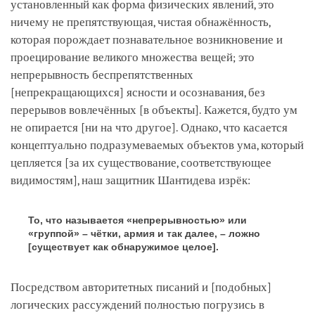
установленный как форма физических явлений, это
ничему не препятствующая, чистая обнажённость,
которая порождает познавательное возникновение и
проецирование великого множества вещей; это
непрерывность беспрепятственных
[непрекращающихся]
ясности и осознавания, без
перерывов вовлечённых
[в объекты]
. Кажется, будто ум
не опирается
[ни на что другое]
. Однако, что касается
концептуально подразумеваемых объектов ума, который
цепляется
[за их существование, соответствующее
видимостям]
, наш защитник Шантидева изрёк:
То, что называется «непрерывностью» или
«группой» – чётки, армия и так далее, – ложно
[существует как обнаружимое целое]
.
Посредством авторитетных писаний и
[подобных]
логических рассуждений полностью погрузись в