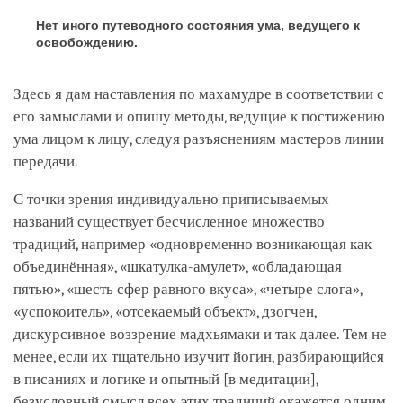
Нет иного путеводного состояния ума, ведущего к
освобождению.
Здесь я дам наставления по махамудре в соответствии с
его замыслами и опишу методы, ведущие к постижению
ума лицом к лицу, следуя разъяснениям мастеров линии
передачи.
С точки зрения индивидуально приписываемых
названий существует бесчисленное множество
традиций, например «одновременно возникающая как
объединённая», «шкатулка-амулет», «обладающая
пятью», «шесть сфер равного вкуса», «четыре слога»,
«успокоитель», «отсекаемый объект», дзогчен,
дискурсивное воззрение мадхьямаки и так далее. Тем не
менее, если их тщательно изучит йогин, разбирающийся
в писаниях и логике и опытный
[в медитации]
,
безусловный смысл всех этих традиций окажется одним