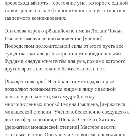
превосходный путь – состояние ума,
[которое с единой
точки зрения познаёт]
синонимичность пустотности и
зависимого возникновения.
Эти слова изрёк отрёкшийся по имени Лозанг Чокьи
Гьялцен, выслушавший множество
[учений]
.
Посредством положительной силы от этого пусть все
существа-скитальцы быстро станут победоносными
буддами, следуя этим путём для ума, помимо которого
других врат к состоянию безмятежности нет.
[
Колофон автора
:]
Я собрал эти методы, которые
позволяют познакомиться лицом к лицу с великой
печатью реальности, махамудрой, в силу
многочисленных просьб Гедуна Гьялцена,
[держателя
монашеской степени]
Учёного, бесконечно сведущего в
десяти сферах знания, и Шераба Сенге из Хатонга,
[держателя монашеской степени]
Мастера десяти
сложных текстов. Они узрели, что восемь преходящих