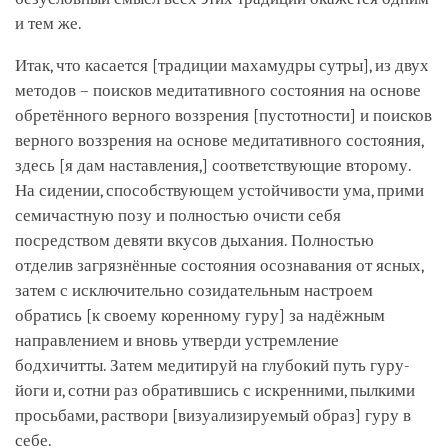
и тем же.
Итак, что касается
[традиции махамудры сутры]
, из двух
методов – поисков медитативного состояния на основе
обретённого верного воззрения
[пустотности]
и поисков
верного воззрения на основе медитативного состояния,
здесь
[я дам наставления,]
соответствующие второму.
На сидении, способствующем устойчивости ума, прими
семичастную позу и полностью очисти себя
посредством девяти вкусов дыхания. Полностью
отделив загрязнённые состояния осознавания от ясных,
затем с исключительно созидательным настроем
обратись
[к своему коренному гуру]
за надёжным
направлением и вновь утверди устремление
бодхичитты. Затем медитируй на глубокий путь гуру-
йоги и, сотни раз обратившись с искренними, пылкими
просьбами, раствори
[визуализируемый образ]
гуру в
себе.