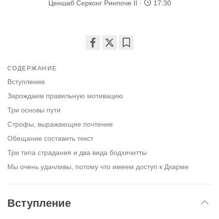
Ценшаб Серконг Ринпоче II
17:30
Share
Bookmark
on
СОДЕРЖАНИЕ
facebook
Вступление
Зарождаем правильную мотивацию
Три основы пути
Строфы, выражающие почтение
Обещание составить текст
Три типа страдания и два вида бодхичитты
Мы очень удачливы, потому что имеем доступ к Дхарме
Вступление