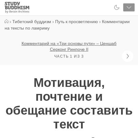
Close
Study
Buddhism
Home
›
Тибетский буддизм
›
Путь к просветлению
›
Комментарии
на тексты по ламриму
Комментарий на «Три основы пути» – Ценшаб
Серконг Ринпоче II
ЧАСТЬ 1 ИЗ 3
Мотивация,
почтение и
обещание составить
текст