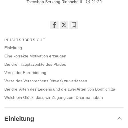
Tsenshap Serkong Rinpoche II
21:29
Share
Bookmark
on
INHALTSÜBERSICHT
facebook
Einleitung
Eine korrekte Motivation erzeugen
Die drei Hauptaspekte des Pfades
Verse der Ehrerbietung
Verse des Versprechens (etwas) zu verfassen
Die drei Arten des Leidens und die zwei Arten von Bodhichitta
Welch ein Glück, dass wir Zugang zum Dharma haben
Einleitung