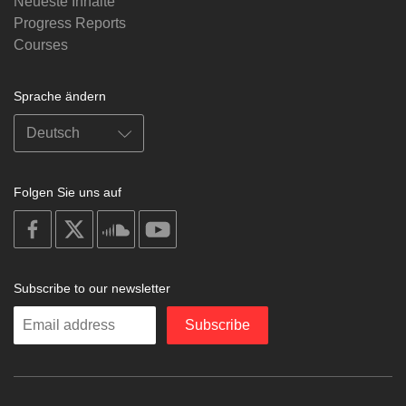
Neueste Inhalte
Progress Reports
Courses
Sprache ändern
Folgen Sie uns auf
on
on
on
on
facebook
X
soundcloud
youtube
Subscribe to our newsletter
Enter
Subscribe
your
email