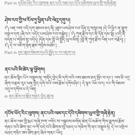
Part
in
དངོས་ཡོད་རིང་ལུགས། ནང་པའི་ལམ་དང་དེའི་དམིགས་ཡུལ་གྱི་གཞི་རྟེན།
ཤེས་རབ་ཀྱི་ཕ་རོལ་ཏུ་ཕྱིན་པའི་ལེའུ་དགུ་པ།
༡༽ཡན་ལག་འདི་དག་ཐམས་ཅད་ནི། །ཐུབ་པས་ཤེས་རབ་དོན་དུ་གསུངས། །དེ་ཡི་ཕྱིར་ན་སྡུག་
བསྔལ་དག །ཞི་བར་འདོད་པས་ཤེས་རབ་བསྐྱེད། ། ༢༽ཀུན་རྫོབ་དང་ནི་དོན་དམ་སྟེ། །འདི་ནི་
བདེན་པ་གཉིས་སུ་འདོད། །དོན་དམ་བློ་ཡི་སྤྱོད་ཡུལ་མིན། །བློ་ནི་ཀུན་རྫོབ་ཡིན་པར་བརྗོད། །
༣༽དེ་ལ་འཇིག་རྟེན་རྣམ་གཉིས་མཐོང་།...
Part
in
བྱང་ཆུབ་སེམས་དཔའི་སྤྱོད་པ་ལ་འཇུག་པ།
ནང་པའི་མི་ཚེར་ལྟ་ཕྱོགས།
ནང་ཆོས་སྙིང་པོར་བསྡུས་ན། གནོད་བྱེད་མི་དགེ་བའི་ལས་ཐམས་ཅད་སྤོང་བ་དང་། ལས་ཅི་འདྲ་
ཞིག་བརྩམ་རུང་ཕན་བྱེད་དགེ་བའི་ལས་རྩོམ་དགོས་ཤིང་། དེ་ལྟར་ཡོང་བར། རང་གི་སེམས་
འདུལ་དགོས་པ་དེ་ཡིན།
in
ནང་ཆོས་ལ་སློབ་གཉེར་བྱེད་ཚུལ།
དངོས་ཡོད་རིང་ལུགས། ནང་པའི་ལམ་དང་དེའི་དམིགས་ཡུལ་གྱི་གཞི་རྟེན།
ནང་ཆོས་ལམ་གྱི་རྨང་གཞི་ཁག་༧གོང་ས་༧སྐྱབས་མགོན་ཆེན་པོ་མཆོག་གིས་ལྗགས་རྩོམ་
གནང་བའི་ཚིག་ཉུང་ལ་གོ་བདེ་བའི་ཚིགས་སུ་བཅད་པ་གཅིག་གི་ནང་བསྡུས་ཏེ། དེ་ལ་འགྲེལ་
བཤད་གཏིང་ཟབ་ཐོག་རྩད་ཞིབ་གནང་ཡོད།