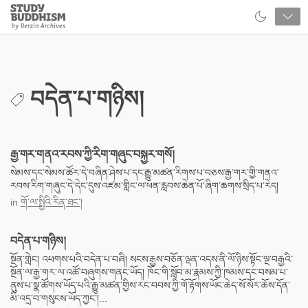
Close
Study
Buddhism
Home
བདེན་པ་གཉིས།
རྒྱ་གར་གནའ་རབས་ཀྱི་རིག་གཞུང་བསྐྱར་གསོ།
སེམས་དང་སེམས་ཚོར་དེ་བཞིན་ཤེས་པ་དང་རྒྱུ་མཚན་རིགས་པ་བཅས་རྒྱ་གར་གྱི་གནའ་
རབས་རིག་གཞུང་དེ་དེང་དུས་འཛམ་གླིང་ལ་ཕན་རླབས་ཆེན་པོ་ཞིག་ཆགས་སྲིད་པ་རེད།
in
གོ་ལ་སྤྱིའི་རིན་ཐང་།
བདེན་པ་གཉིས།
སྔོན་གླེང། འཕགས་པའི་བདེན་པ་བཞི། སངས་རྒྱས་བཅོན་ལྡན་འདས་ནི་ལོ་ཉིས་སྟོང་ལྔ་བརྒྱའི་
སྔོན་ལ་རྒྱ་གར་ལ་འཚོ་བཞུགས་གནང་ཡོད། ཁོང་གི་སློབ་མ་རྣམས་ཀྱི་ཁམས་དང་བསམ་པ་
ནུས་པ་སྣ་ཚོགས་ཡོད་པའི་རྒྱུ་མཚན་གྱིས་རང་བབས་ཀྱི་གོ་རྟོགས་ཡོང་ཆེད་སོ་སོར་ཆོས་དོན་
མི་འདྲ་བ་གསུངས་ཡོད་ཀྱང་།...