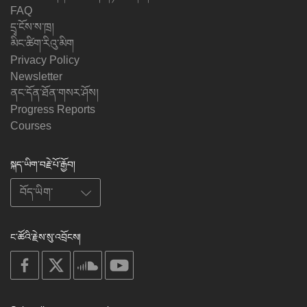
FAQ
དྲྭ་ངོས་ས་ཁྲ།
མིང་ཚིག་རིའུ་མིག
Privacy Policy
Newsletter
ནང་དོན་ཐོན་གསར་ཤོས།
Progress Reports
Courses
སྐད་ཡིག་བརྗེ་པོ་རྒྱོབ།
ང་ཚོའི་རྗེས་སུ་འབྲོངས།
on
on
on
on
facebook
X
soundcloud
youtube