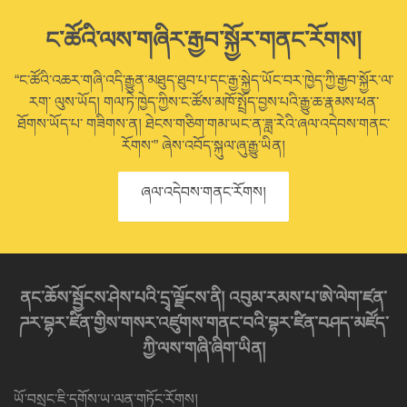
ང་ཚོའི་ལས་གཞིར་རྒྱབ་སྐྱོར་གནང་རོགས།
“ང་ཚོའི་འཆར་གཞི་འདི་རྒྱུན་མཐུད་ཐུབ་པ་དང་རྒྱ་སྐྱེད་ཡོང་བར་ཁྱེད་ཀྱི་རྒྱབ་སྐྱོར་ལ་
རག་ ལུས་ཡོད། གལ་ཏེ་ཁྱེད་ཀྱིས་ང་ཚོས་མཁོ་སྤྲོད་བྱས་པའི་རྒྱུ་ཆ་རྣམས་ཕན་
ཐོགས་ཡོད་པ་ གཟིགས་ན། ཐེངས་གཅིག་གམ་ཡང་ན་ཟླ་རེའི་ཞལ་འདེབས་གནང་
རོགས་” ཞེས་འབོད་སྐུལ་ཞུ་རྒྱུ་ཡིན།
ཞལ་འདེབས་གནང་རོགས།
ནང་ཆོས་སྦྱོངས་ཤེས་པའི་དྲྭ་ལྗོངས་ནི། འབུམ་རམས་པ་ཨེ་ལེག་ཛན་
ཌར་བྷར་ཛིན་གྱིས་གསར་འཛུགས་གནང་བའི་བྷར་ཛིན་བཤད་མཛོད་
ཀྱི་ལས་གཞི་ཞིག་ཡིན།
ཡོ་བསྲང་ཇི་དགོས་ཡ་ལན་གཏོང་རོགས།