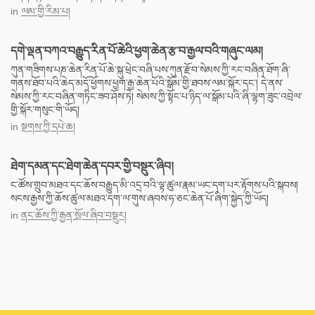
in
ལམ་གྱི་རིམ་པ།
དགེ་ལྡན་བཀའ་བརྒྱུད་རིན་པོ་ཆེའི་ཕྱག་ཆེན་རྩ་བ་རྒྱལ་བའི་གཞུང་ལམ།
ཀུན་གཟིགས་པཎ་ཆེན་རིན་པོ་ཆེ་སྐུ་ཕྲེང་བཞི་པས་ཀུན་རྫོབ་སེམས་ཀྱི་རང་བཞིན་ཐོག་ཞི་
གནས་ཐོབ་པའི་ཆེད་མདོ་ཕྱོགས་ཕྱག་རྒྱ་ཆེན་པོའི་སྒོམ་གྱི་ཐབས་ལམ་སྐོར་དང་། དེ་ནས་
སེམས་ཀྱི་རང་བཞིན་གཏིང་ཟབ་ཤོས་ཏེ། སེམས་ཀྱི་སྟོང་པ་ཉིད་ལ་སྒོམ་པའི་ཞི་ལྷག་ཟུང་འབྲེལ་
གྱི་སྐོར་གསུང་གི་ཡོད།
in
སྔགས་ཀྱི་དཔེ་ཆ།
ཐེག་དམན་དང་ཐེག་ཆེན་དབར་གྱི་བསྡུར་ཞིབ།
ང་ཚོས་གྲུབ་མཐའ་དང་ཆོས་བརྒྱུད་མི་འདྲ་བའི་ལྟ་ཚུལ་རྣམ་ཡང་དག་པར་རྟོགས་པའི་སྐབས།
སངས་རྒྱས་ཀྱི་ཆོས་ཚུལ་མཐའ་དག་ལ་གུས་ཞབས་ཧ་ཅང་ཆེན་པོ་ཞིག་སྐྱེད་ཀྱི་ཡོད།
in
ནང་ཆོས་ཀྱི་རྒྱན་སྲོལ་ཞིབ་བསྡུར།