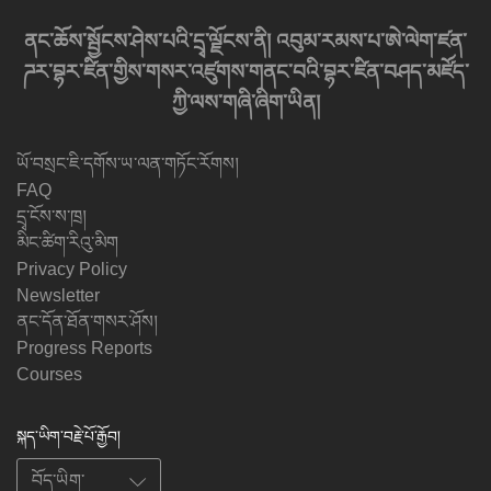
ནང་ཆོས་སྦྱོངས་ཤེས་པའི་དྲྭ་ལྗོངས་ནི། འབུམ་རམས་པ་ཨེ་ལེག་ཛན་
ཌར་བྷར་ཛིན་གྱིས་གསར་འཛུགས་གནང་བའི་བྷར་ཛིན་བཤད་མཛོད་
ཀྱི་ལས་གཞི་ཞིག་ཡིན།
ཡོ་བསྲང་ཇི་དགོས་ཡ་ལན་གཏོང་རོགས།
FAQ
དྲྭ་ངོས་ས་ཁྲ།
མིང་ཚིག་རིའུ་མིག
Privacy Policy
Newsletter
ནང་དོན་ཐོན་གསར་ཤོས།
Progress Reports
Courses
སྐད་ཡིག་བརྗེ་པོ་རྒྱོབ།