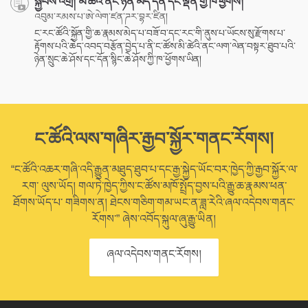
སྐྱབས་འགྲོ། མི་ཚེའི་ནང་ཉེན་མེད་དོན་དང་ལྡན་གྱི་ཁ་ཕྱོགས།
འབུམ་རམས་པ་ཨེ་ལེག་ཛན་ཌར་བྷར་ཛིན།
ང་རང་ཚོའི་སྐྱོན་གྱི་ཆ་རྣམས་མེད་པ་བཟོ་བ་དང་རང་གི་ནུས་པ་ཡོངས་སུ་རྫོགས་པ་
རྟོགས་པའི་ཆེད་འབད་བརྩོན་བྱེད་པ་ནི་ང་ཚོས་མི་ཚེའི་ནང་ལག་ལེན་བསྟར་ཐུབ་པའི་
ཉེན་སྲུང་ཆེ་ཤོས་དང་དོན་སྙིང་ཆེ་ཤོས་ཀྱི་ཁ་ཕྱོགས་ཡིན།
ང་ཚོའི་ལས་གཞིར་རྒྱབ་སྐྱོར་གནང་རོགས།
“ང་ཚོའི་འཆར་གཞི་འདི་རྒྱུན་མཐུད་ཐུབ་པ་དང་རྒྱ་སྐྱེད་ཡོང་བར་ཁྱེད་ཀྱི་རྒྱབ་སྐྱོར་ལ་
རག་ ལུས་ཡོད། གལ་ཏེ་ཁྱེད་ཀྱིས་ང་ཚོས་མཁོ་སྤྲོད་བྱས་པའི་རྒྱུ་ཆ་རྣམས་ཕན་
ཐོགས་ཡོད་པ་ གཟིགས་ན། ཐེངས་གཅིག་གམ་ཡང་ན་ཟླ་རེའི་ཞལ་འདེབས་གནང་
རོགས་” ཞེས་འབོད་སྐུལ་ཞུ་རྒྱུ་ཡིན།
ཞལ་འདེབས་གནང་རོགས།