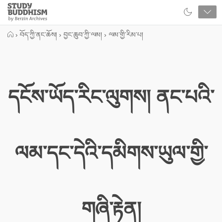
Close
Study
Buddhism
Home
›
བོད་ཀྱི་ནང་ཆོས།
›
བྱང་ཆུབ་ཀྱི་ལམ།
›
ལམ་གྱི་རིམ་པ།
དངོས་ཡོད་རིང་ལུགས། ནང་པའི་
ལམ་དང་དེའི་དམིགས་ཡུལ་གྱི་
གཞི་རྟེན།