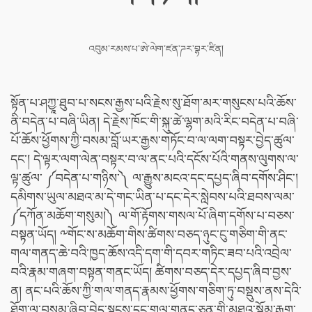
འབུམ་རམས་པ་ཨེ་ལེག་ཛན་ཌར་བྷར་ཛིན།
སྟོན་པ་ཤཀྱཱ་ཐུབ་པ་སངས་རྒྱས་པའི་རྗེས་སུ་ཐོག་མར་གསུངས་པའི་ཆོས་
ནི་བདེན་པ་བཞི་ཡིན། དེ་རྗེས་ཁོང་གི་སྐུ་ཚེ་ལྷག་མའི་རིང་བདེན་པ་བཞི་
པོ་ཆོས་ཕྱོགས་ཀྱི་བསམ་བློ་ཡར་རྒྱས་གཏོང་བ་ལ་ལག་བསྟར་བྱེད་ཚུལ་
དང་། དེ་ལྟར་ལག་ལེན་བསྟར་བ་ལ་ནང་པའི་དངོས་པོའི་གནས་ལུགས་ལ་
ལྟ་ཚུལ་ ༼བདེན་པ་གཉིས་༽ ལ་རྒྱུས་མངའ་དང་དཔྱད་ཞིབ་དགོས་ཤིང་།
དམིགས་ཡུལ་མཐའ་མ་དེ་གང་ཡིན་པ་དང་དེར་སླེབས་པའི་ཐབས་ལམ་
༼དཀོན་མཆོག་གསུམ།༽ ལ་གོ་རྟོགས་གསལ་པོ་ཞིག་དགོས་པ་བཅས་
བསྟན་ཡོད། ༸གོང་ས་མཆོག་གིས་ཚིགས་བཅད་ཉུང་ངུ་གཅིག་གི་ནང་
གལ་གནད་ཆེ་བའི་ཁྱད་ཆོས་འདི་དག་གི་དབར་གཏིང་ཟབ་པའི་འབྲེལ་
བའི་རྣམ་གཞག་བསྟན་གནང་ཡོད། ཚིགས་བཅད་དེར་དཔྱད་ཞིབ་བྱས་
ན། ནང་པའི་ཆོས་ཀྱི་གལ་གནད་རྣམས་ཕྱོགས་གཅིག་ཏུ་བསྡུས་ནས་དེའི་
ཐོག་ལ་བསམ་ཞིབ་བྱེད་སྟངས་དང་གལ་གནད་ཅན་གྱི་མཐའ་སྡོམ་རྒྱག་