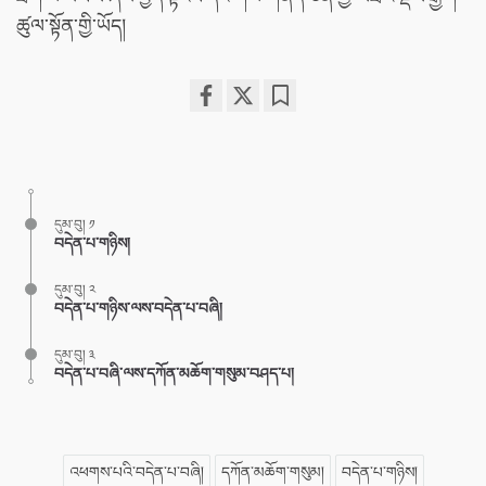
ཚུལ་སྟོན་གྱི་ཡོད།
Share
Bookmark
on
facebook
དུམ་བུ། ༡
བདེན་པ་གཉིས།
དུམ་བུ། ༢
བདེན་པ་གཉིས་ལས་བདེན་པ་བཞི།
དུམ་བུ། ༣
བདེན་པ་བཞི་ལས་དཀོན་མཆོག་གསུམ་བཤད་པ།
འཕགས་པའི་བདེན་པ་བཞི།
དཀོན་མཆོག་གསུམ།
བདེན་པ་གཉིས།