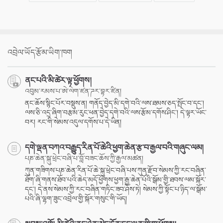
འབྲེལ་ཡོད་རྩོམ་ཡིག་ཁག
ནང་པའི་མི་ཚེར་ལྟ་ཕྱོགས།
འབུམ་རམས་པ་ཨེ་ལེག་ཛན་ཌར་བྷར་ཛིན།
ནང་ཆོས་སྙིང་པོར་བསྡུས་ན། གནོད་བྱེད་མི་དགེ་བའི་ལས་ཐམས་ཅད་སྤོང་བ་དང་།
ལས་ཅི་འདྲ་ཞིག་བརྩམ་རུང་ཕན་བྱེད་དགེ་བའི་ལས་རྩོམ་དགོས་ཤིང་། དེ་ལྟར་ཡོང་
བར། རང་གི་སེམས་འདུལ་དགོས་པ་དེ་ཡིན།
དགེ་ལྡན་བཀའ་བརྒྱུད་རིན་པོ་ཆེའི་ཕྱག་ཆེན་རྩ་བ་རྒྱལ་བའི་གཞུང་ལམ།
པཎ་ཆེན་སྐུ་ཕྲེང་བཞི་པ་བློ་བཟང་ཆོས་ཀྱི་རྒྱལ་མཚན།
ཀུན་གཟིགས་པཎ་ཆེན་རིན་པོ་ཆེ་སྐུ་ཕྲེང་བཞི་པས་ཀུན་རྫོབ་སེམས་ཀྱི་རང་བཞིན་
ཐོག་ཞི་གནས་ཐོབ་པའི་ཆེད་མདོ་ཕྱོགས་ཕྱག་རྒྱ་ཆེན་པོའི་སྒོམ་གྱི་ཐབས་ལམ་སྐོར་
དང་། དེ་ནས་སེམས་ཀྱི་རང་བཞིན་གཏིང་ཟབ་ཤོས་ཏེ། སེམས་ཀྱི་སྟོང་པ་ཉིད་ལ་སྒོམ་
པའི་ཞི་ལྷག་ཟུང་འབྲེལ་གྱི་སྐོར་གསུང་གི་ཡོད།