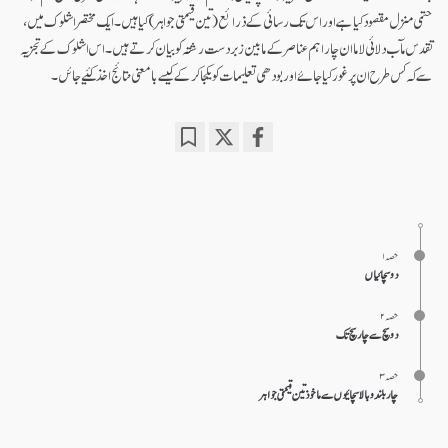
حتمی منزل مقصود کیا ہے اور اس تک رسائی کے ذرائع (تین قیمتی جواہر) کیا ہیں۔ ایک مختصر اشلوک میں،
تقدس مآب دلائی لاما ان چار اہم عناصر کے مابین زبردست رشتہ کو بیان کرتے ہیں۔ اس اشلوک کے تجزیہ
سے کہ کس طرح ان پر غور کیا جائے اور بودھی تعلیمات کو یکجا کر کے کیسے با معنی نتائج اخذ کئیے جائں۔
Bookmark
Share
on
facebook
حصہ ۱
دو سچائیاں
حصہ ۲
دوسچ سے چار سچ تک
حصہ ۳
چار بلند و بالا سچائیوں سے ماخوذ تین قیمتی جواہر