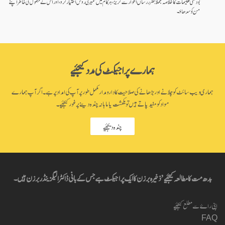
بودھی تعلیمات کا خلاصہ مجملاً: ضرر رساں اطوار سے گریز، ہر کام میں تعمیری روش اختیار کرو، اور اس کے حصول کی خاطر اپنے
من کو سدھاؤ۔
ہمارے پراجیکٹ کی مدد کیجئیے
ہماری ویب سائٹ کو چلانے اور بڑھانے کی صلاحیت کا دارومدار مکمل طور پر آپ کی امداد پر ہے۔ اگر آپ ہمارے
مواد کو مفید پاتے ہیں تو یکمشت یا ماہانہ چندہ دینے پر غور کیجئیے۔
چندہ دیجئیے
بدھ مت کا مطالعہ کیجئیے’ ذخیرہ برزن کا ایک پراجیکٹ ہے جس کے بانی ڈاکٹر الیگزینڈر برزن ہیں۔
اپنی راۓ سے مطلع کیجئیے
FAQ