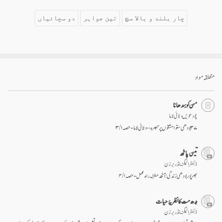
چار بلند و بالا سچ
تین جواہر
دو سچائیاں
متعلقہ مواد
من کو سِدھانا
چودھویں دلائی لاما
۳۷ بودھی ستوا مشقوں پر تبصرہ – دلائی لاما - حصہ ۱ / ۳
تین پاٹھ
ڈاکٹر الیگزینڈر برزن
بھرپور بودھی زندگی: آٹھ منزلہ راہ عمل - حصہ ۱ / ۴
بدھ مت کا نظریۂ حیات
ڈاکٹر الیگزینڈر برزن