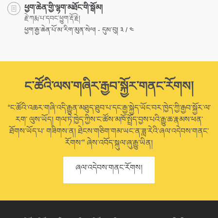
ཕྱག་ཆེན་གྱི་ལྷག་མཐོང་གི་སྒོམ།
རྗེ་ཀརྨ་པ་དབང་ཕྱུག་རྡོ་རྗེ།
ཕྱག་རྒྱ་ཆེན་པོ་མ་རིག་མུན་སེལ། - དུམ་བུ། ༣ / ༤
ང་ཚོའི་ལས་གཞིར་རྒྱབ་སྐྱོར་གནང་རོགས།
“ང་ཚོའི་འཆར་གཞི་འདི་རྒྱུན་མཐུད་ཐུབ་པ་དང་རྒྱ་སྐྱེད་ཡོང་བར་ཁྱེད་ཀྱི་རྒྱབ་སྐྱོར་ལ་
རག་ ལུས་ཡོད། གལ་ཏེ་ཁྱེད་ཀྱིས་ང་ཚོས་མཁོ་སྤྲོད་བྱས་པའི་རྒྱུ་ཆ་རྣམས་ཕན་
ཐོགས་ཡོད་པ་ གཟིགས་ན། ཐེངས་གཅིག་གམ་ཡང་ན་ཟླ་རེའི་ཞལ་འདེབས་གནང་
རོགས་” ཞེས་འབོད་སྐུལ་ཞུ་རྒྱུ་ཡིན།
ཞལ་འདེབས་གནང་རོགས།