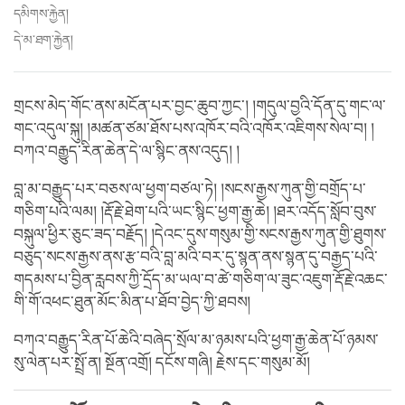
དམིགས་རྐྱེན།
དེ་མ་ཐག་རྐྱེན།
གྲངས་མེད་གོང་ནས་མངོན་པར་བྱང་ཆུབ་ཀྱང་། །གདུལ་བྱའི་དོན་དུ་གང་ལ་
གང་འདུལ་སྐུ། །མཚན་ཙམ་ཐོས་པས་འཁོར་བའི་འཁོར་འཇིགས་སེལ་བ། །
བཀའ་བརྒྱུད་རིན་ཆེན་དེ་ལ་སྙིང་ནས་འདུད། །
བླ་མ་བརྒྱུད་པར་བཅས་ལ་ཕྱག་བཙལ་ཏེ། །སངས་རྒྱས་ཀུན་གྱི་བགྲོད་པ་
གཅིག་པའི་ལམ། །རྡོ་རྗེ་ཐེག་པའི་ཡང་སྙིང་ཕྱག་རྒྱ་ཆེ། །ཐར་འདོད་སློབ་བུས་
བསྐུལ་ཕྱིར་ཅུང་ཟད་བརྗོད། །དེའང་དུས་གསུམ་གྱི་སངས་རྒྱས་ཀུན་གྱི་ཐུགས་
བཅུད་སངས་རྒྱས་ནས་རྩ་བའི་བླ་མའི་བར་དུ་སྙན་ནས་སྙན་དུ་བརྒྱད་པའི་
གདམས་པ་བྱིན་རླབས་ཀྱི་དྲོད་མ་ཡལ་བ་ཚེ་གཅིག་ལ་ཟུང་འཇུག་རྡོ་རྗེ་འཆང་
གི་གོ་འཕང་ཐུན་མོང་མིན་པ་ཐོབ་བྱེད་ཀྱི་ཐབས།
བཀའ་བརྒྱུད་རིན་པོ་ཆེའི་བཞེད་སྲོལ་མ་ཉམས་པའི་ཕྱག་རྒྱ་ཆེན་པོ་ཉམས་
སུ་ལེན་པར་སྤྲོ་ན། སྔོན་འགྲོ། དངོས་གཞི། རྗེས་དང་གསུམ་མོ།