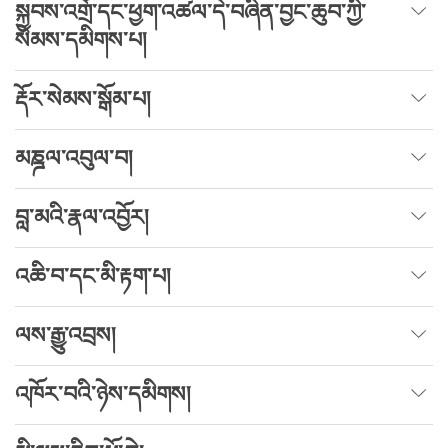
སྐྱབས་འགྲོ་དང་ཕྱག་འཚལ་དེ་བཞིན་བྱང་ཆུབ་ཀྱི་
སེམས་དམིགས་པ།
རྡོར་སེམས་སྒོམ་པ།
མཎྜལ་འབུལ་བ།
བླ་མའི་རྣལ་འབྱོར།
འཆི་བ་དང་མི་རྟག་པ།
ལས་རྒྱུ་འབྲས།
འཁོར་བའི་ཉེས་དམིགས།