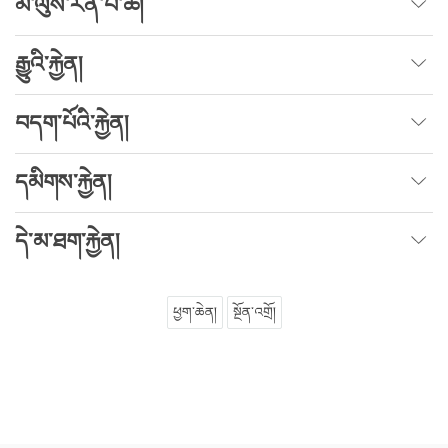
མི་ལུས་རིན་པོ་ཆེ།
རྒྱུའི་རྐྱེན།
བདག་པོའི་རྐྱེན།
དམིགས་རྐྱེན།
དེ་མ་ཐག་རྐྱེན།
ཕྱག་ཆེན།
སྔོན་འགྲོ།