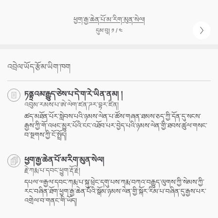
ཕྱག་རྒྱ་ཆེན་པོ་མ་རིག་མུན་སེལ།
དུམ་བུ། ༡ / ༤
འབྲེལ་ཡོད་རྩོམ་ཡིག་ཁག
ཏནྟྲའམ་རྒྱུད་ཅེས་པ་དེ་ག་རེ་ཡིན་ནམ། །
འབུམ་རམས་པ་ཨེ་ལེག་ཛན་ཌར་བྷར་ཛིན།
ཚད་མཐོན་པོར་སླེབས་པའི་ཉམས་ལེན་པ་ཚོས་གཞན་ཐམས་ཅད་ཀྱི་དོན་དུ་སངས་
རྒྱས་ཀྱི་གོ་འཕང་མྱུར་པོའི་ངང་འཐོབ་པར་བྱེད་པའི་ཉམས་ལེན་གྱི་ཐབས་ཚུལ་གསང་
བ་སྔགས་ཀྱི་ངོ་སྤྲོད།
ཕྱག་རྒྱ་ཆེན་པོ་མ་རིག་མུན་སེལ།
རྗེ་ཀརྨ་པ་དབང་ཕྱུག་རྡོ་རྗེ།
དཔལ་༧རྒྱལ་དབང་ཀརྨ་པ་སྐུ་ཕྲེང་དགུ་པས་ཀརྨ་བཀའ་བརྒྱུད་ལུགས་ཀྱི་སེམས་ཀྱི་
རང་བཞིན་ཐོག་ཕྱག་རྒྱ་ཆེན་པོའི་སྒོམ་ཉམས་ལེན་གྱི་སྐོར་རིམ་པ་བཞིན་དུ་རྒྱས་པར་
འགྲེལ་བ་གནང་གི་ཡོད།