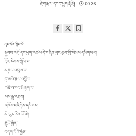
རྗེ་ཀརྨ་པ་དབང་ཕྱུག་རྡོ་རྗེ།
00:36
Share
Bookmark
on
ནང་དོན་སྙིང་པོ།
facebook
སྐྱབས་འགྲོ་དང་ཕྱག་འཚལ་དེ་བཞིན་བྱང་ཆུབ་ཀྱི་སེམས་དམིགས་པ།
རྡོར་སེམས་སྒོམ་པ།
མཎྜལ་འབུལ་བ།
བླ་མའི་རྣལ་འབྱོར།
འཆི་བ་དང་མི་རྟག་པ།
ལས་རྒྱུ་འབྲས།
འཁོར་བའི་ཉེས་དམིགས།
མི་ལུས་རིན་པོ་ཆེ།
རྒྱུའི་རྐྱེན།
བདག་པོའི་རྐྱེན།