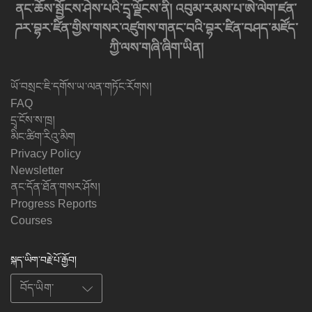
ནང་ཆོས་སྦྱོངས་ཤེས་པའི་དྲྭ་ལྗོངས་ནི། འབུམ་རམས་པ་ཨེ་ལེག་ཛན་
ཌར་བྷར་ཛིན་གྱིས་གསར་འཛུགས་གནང་བའི་བྷར་ཛིན་བཤད་མཛོད་
ཀྱི་ལས་གཞི་ཞིག་ཡིན།
ཡོ་བསྲང་ཇི་དགོས་ཡ་ལན་གཏོང་རོགས།
FAQ
དྲྭ་ངོས་ས་ཁྲ།
མིང་ཚིག་རིའུ་མིག
Privacy Policy
Newsletter
ནང་དོན་ཐོན་གསར་ཤོས།
Progress Reports
Courses
སྐད་ཡིག་བརྗེ་པོ་རྒྱོབ།