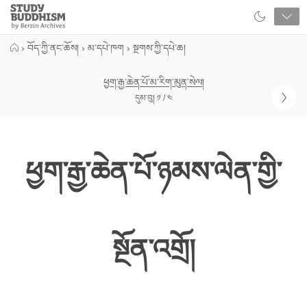
Close
Study
Buddhism
Home
›
བོད་ཀྱི་ནང་ཆོས།
›
མ་དཔེ་ཁག
›
སྔགས་ཀྱི་དཔེ་ཆ།
ཕྱག་རྒྱ་ཆེན་པོ་མ་རིག་མུན་སེལ།
དུམ་བུ། ༡ / ༤
ཕྱག་རྒྱ་ཆེན་པོ་ཉམས་ལེན་གྱི་
སྔོན་འགྲོ།