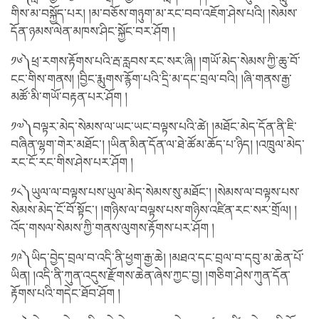
གིས་མ་བསྐྱོད་པར། །མ་བཅོས་གཉུག་མ་རང་བབ་འཇོག་ཤེས་པའི། །སེམས་
དོན་ཉམས་ལེན་མཁས་ཤིང་སྐྱོང་བར་ཤོག །
༡༦༽ཕྲ་རགས་རྟོགས་པའི་རྦ་རླབས་རང་སར་ཞི། །གཡོ་མེད་སེམས་ཀྱི་ཆུ་བོ་
ངང་གིས་གནས། །བྱིང་རྨུགས་རྙོག་པའི་དྲི་མ་དང་བྲལ་བའི། །ཞི་གནས་རྒྱ་
མཚོ་མི་གཡོ་བརྟན་པར་ཤོག །
༡༧༽བལྟར་མེད་སེམས་ལ་ཡང་ཡང་བལྟས་པའི་ཚེ། །མཐོང་མེད་དོན་ནི་ཇི་
བཞིན་ལྷག་གེར་མཐོང་། །ཡིན་མིན་དོན་ལ་ཐེ་ཚོམ་ཆོད་པ་ཉིད། །འཁྲུལ་མེད་
རང་ངོ་རང་གིས་ཤེས་པར་ཤོག །
༡༨༽ཡུལ་ལ་བལྟས་པས་ཡུལ་མེད་སེམས་སུ་མཐོང་། །སེམས་ལ་བལྟས་པས་
སེམས་མེད་ངོ་བོ་སྟོང་། །གཉིས་ལ་བལྟས་པས་གཉིས་འཛིན་རང་སར་གྲོལ། །
འོད་གསལ་སེམས་ཀྱི་གནས་ལུགས་རྟོགས་པར་ཤོག །
༡༩༽ཡིད་བྱེད་བྲལ་བ་འདི་ནི་ཕྱག་རྒྱ་ཆེ། །མཐའ་དང་བྲལ་བ་དབུ་མ་ཆེན་པོ་
ཡིན། །འདི་ནི་ཀུན་འདུས་རྫོགས་ཆེན་ཞེས་ཀྱང་བྱ། །གཅིག་ཤེས་ཀུན་དོན་
རྟོགས་པའི་གདེང་ཐོབ་ཤོག །