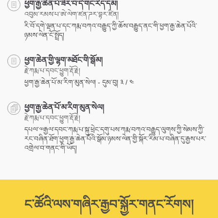
ཕྱག་རྒྱ་ཆེན་པོ་ཟེར་བ་དེ་གང་རེད་དམ།
འབུམ་རམས་པ་ཨེ་ལེག་ཛན་ཌར་བྷར་ཛིན།
རི་བོ་དགེ་ལྡན་པ་དང་ཀརྨ་བཀའ་བརྒྱུད་ཀྱི་ཆོས་བརྒྱུད་ནང་གི་ཕྱག་རྒྱ་ཆེན་པོའི་
ཉམས་ལེན་ངོ་སྤྲོད།
ཕྱག་ཆེན་གྱི་ལྷག་མཐོང་གི་སྒོམ།
རྗེ་ཀརྨ་པ་དབང་ཕྱུག་རྡོ་རྗེ།
ཕྱག་རྒྱ་ཆེན་པོ་མ་རིག་མུན་སེལ། - དུམ་བུ། ༣ / ༤
ཕྱག་རྒྱ་ཆེན་པོ་མ་རིག་མུན་སེལ།
རྗེ་ཀརྨ་པ་དབང་ཕྱུག་རྡོ་རྗེ།
དཔལ་༧རྒྱལ་དབང་ཀརྨ་པ་སྐུ་ཕྲེང་དགུ་པས་ཀརྨ་བཀའ་བརྒྱུད་ལུགས་ཀྱི་སེམས་ཀྱི་
རང་བཞིན་ཐོག་ཕྱག་རྒྱ་ཆེན་པོའི་སྒོམ་ཉམས་ལེན་གྱི་སྐོར་རིམ་པ་བཞིན་དུ་རྒྱས་པར་
འགྲེལ་བ་གནང་གི་ཡོད།
ང་ཚོའི་ལས་གཞིར་རྒྱབ་སྐྱོར་གནང་རོགས།