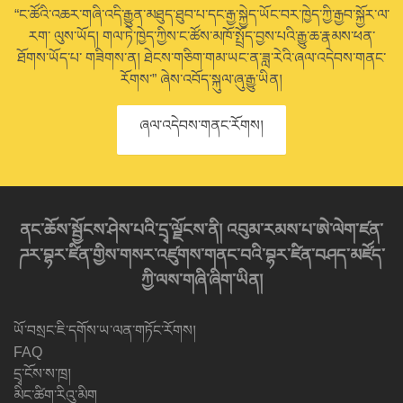
“ང་ཚོའི་འཆར་གཞི་འདི་རྒྱུན་མཐུད་ཐུབ་པ་དང་རྒྱ་སྐྱེད་ཡོང་བར་ཁྱེད་ཀྱི་རྒྱབ་སྐྱོར་ལ་
རག་ ལུས་ཡོད། གལ་ཏེ་ཁྱེད་ཀྱིས་ང་ཚོས་མཁོ་སྤྲོད་བྱས་པའི་རྒྱུ་ཆ་རྣམས་ཕན་
ཐོགས་ཡོད་པ་ གཟིགས་ན། ཐེངས་གཅིག་གམ་ཡང་ན་ཟླ་རེའི་ཞལ་འདེབས་གནང་
རོགས་” ཞེས་འབོད་སྐུལ་ཞུ་རྒྱུ་ཡིན།
ཞལ་འདེབས་གནང་རོགས།
ནང་ཆོས་སྦྱོངས་ཤེས་པའི་དྲྭ་ལྗོངས་ནི། འབུམ་རམས་པ་ཨེ་ལེག་ཛན་
ཌར་བྷར་ཛིན་གྱིས་གསར་འཛུགས་གནང་བའི་བྷར་ཛིན་བཤད་མཛོད་
ཀྱི་ལས་གཞི་ཞིག་ཡིན།
ཡོ་བསྲང་ཇི་དགོས་ཡ་ལན་གཏོང་རོགས།
FAQ
དྲྭ་ངོས་ས་ཁྲ།
མིང་ཚིག་རིའུ་མིག