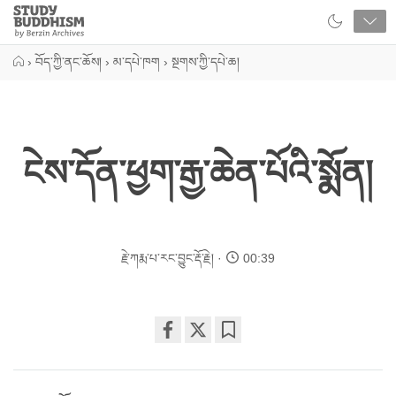
Close
Study
Buddhism
Home
›
བོད་ཀྱི་ནང་ཆོས།
›
མ་དཔེ་ཁག
›
སྔགས་ཀྱི་དཔེ་ཆ།
ངེས་དོན་ཕྱག་རྒྱ་ཆེན་པོའི་སྨོན།
རྗེ་ཀརྨ་པ་རང་བྱུང་རྡོ་རྗེ།
00:39
Share
Bookmark
on
facebook