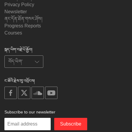
Privacy Policy
Newsletter
ནང་དོན་ཐོན་གསར་ཤོས།
Progress Reports
Courses
སྐད་ཡིག་བརྗེ་པོ་རྒྱོབ།
ང་ཚོའི་རྗེས་སུ་འབྲོངས།
on
on
on
on
facebook
X
soundcloud
youtube
Subscribe to our newsletter
Enter
Subscribe
your