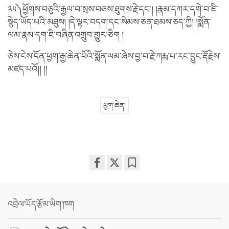
༢༥༽ཕྱོགས་བཅུའི་རྒྱལ་བ་སྲས་བཅས་ཐུགས་རྗེ་དང་། །རྣམ་དཀར་དགེ་བ་ཇི་
སྙེད་ཡོད་པའི་མཐུས། །དེ་ལྟར་བདག་དང་སེམས་ཅན་ཐམས་ཅད་ཀྱི། །སྨོན་
ལམ་རྣམ་དག་ཇི་བཞིན་འགྲུབ་གྱུར་ཅིག །
ཅེས་ངེས་དོན་ཕྱག་རྒྱ་ཆེན་པོའི་སྨོན་ལམ་ཞེས་བྱ་བ་རྗེ་ཀརྨ་པ་རང་བྱུང་རྡོ་རྗེས་
མཛད་པའོ།། །།
ཕྱག་ཆེན།
Share
Bookmark
on
facebook
འབྲེལ་ཡོད་རྩོམ་ཡིག་ཁག