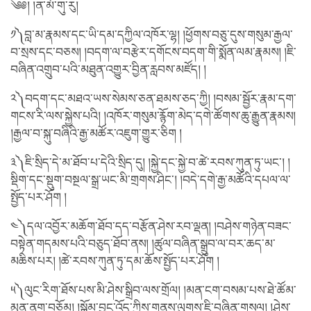
༄༅། །ན་མོ་གུ་རུ།
༡༽བླ་མ་རྣམས་དང་ཡི་དམ་དཀྱིལ་འཁོར་ལྷ། །ཕྱོགས་བཅུ་དུས་གསུམ་རྒྱལ་
བ་སྲས་དང་བཅས། །བདག་ལ་བརྩེར་དགོངས་བདག་གི་སྨོན་ལམ་རྣམས། །ཇི་
བཞིན་འགྲུབ་པའི་མཐུན་འགྱུར་བྱིན་རླབས་མཛོད། །
༢༽བདག་དང་མཐའ་ཡས་སེམས་ཅན་ཐམས་ཅད་ཀྱི། །བསམ་སྦྱོར་རྣམ་དག་
གངས་རི་ལས་སྐྱེས་པའི། །འཁོར་གསུམ་རྙོག་མེད་དགེ་ཚོགས་ཆུ་རྒྱུན་རྣམས།
།རྒྱལ་བ་སྐུ་བཞིའི་རྒྱ་མཚོར་འཇུག་གྱུར་ཅིག །
༣༽ཇི་སྲིད་དེ་མ་ཐོབ་པ་དེའི་སྲིད་དུ། །སྐྱེ་དང་སྐྱེ་བ་ཚེ་རབས་ཀུན་ཏུ་ཡང་། །
སྡིག་དང་སྡུག་བསྔལ་སྒྲ་ཡང་མི་གྲགས་ཤིང་། །བདེ་དགེ་རྒྱ་མཚོའི་དཔལ་ལ་
སྤྱོད་པར་ཤོག །
༤༽དལ་འབྱོར་མཆོག་ཐོབ་དད་བརྩོན་ཤེས་རབ་ལྡན། །བཤེས་གཉེན་བཟང་
བསྟེན་གདམས་པའི་བཅུད་ཐོབ་ནས། །ཚུལ་བཞིན་སྒྲུབ་ལ་བར་ཆད་མ་
མཆིས་པར། །ཚེ་རབས་ཀུན་ཏུ་དམ་ཆོས་སྤྱོད་པར་ཤོག །
༥༽ལུང་རིག་ཐོས་པས་མི་ཤེས་སྒྲིབ་ལས་གྲོལ། །མན་ངག་བསམ་པས་ཐེ་ཚོམ་
མུན་ནག་བཅོམ། །སྒོམ་བྱུང་འོད་ཀྱིས་གནས་ལུགས་ཇི་བཞིན་གསལ། །ཤེས་