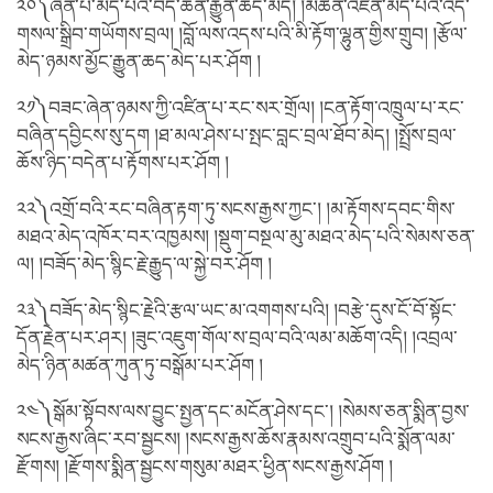
༢༠༽ཞེན་པ་མེད་པའི་བདེ་ཆེན་རྒྱུན་ཆད་མེད། །མཚན་འཛིན་མེད་པའི་འོད་
གསལ་སྒྲིབ་གཡོགས་བྲལ། །བློ་ལས་འདས་པའི་མི་རྟོག་ལྷུན་གྱིས་གྲུབ། །རྩོལ་
མེད་ཉམས་མྱོང་རྒྱུན་ཆད་མེད་པར་ཤོག །
༢༡༽བཟང་ཞེན་ཉམས་ཀྱི་འཛིན་པ་རང་སར་གྲོལ། །ངན་རྟོག་འཁྲུལ་པ་རང་
བཞིན་དབྱིངས་སུ་དག །ཐ་མལ་ཤེས་པ་སྤང་བླང་བྲལ་ཐོབ་མེད། །སྤྲོས་བྲལ་
ཆོས་ཉིད་བདེན་པ་རྟོགས་པར་ཤོག །
༢༢༽འགྲོ་བའི་རང་བཞིན་རྟག་ཏུ་སངས་རྒྱས་ཀྱང་། །མ་རྟོགས་དབང་གིས་
མཐའ་མེད་འཁོར་བར་འཁྱམས། །སྡུག་བསྔལ་མུ་མཐའ་མེད་པའི་སེམས་ཅན་
ལ། །བཟོད་མེད་སྙིང་རྗེ་རྒྱུད་ལ་སྐྱེ་བར་ཤོག །
༢༣༽བཟོད་མེད་སྙིང་རྗེའི་རྩལ་ཡང་མ་འགགས་པའི། །བརྩེ་དུས་ངོ་བོ་སྟོང་
དོན་རྗེན་པར་ཤར། །ཟུང་འཇུག་གོལ་ས་བྲལ་བའི་ལམ་མཆོག་འདི། །འབྲལ་
མེད་ཉིན་མཚན་ཀུན་ཏུ་བསྒོམ་པར་ཤོག །
༢༤༽སྒོམ་སྟོབས་ལས་བྱུང་སྤྱན་དང་མངོན་ཤེས་དང་། །སེམས་ཅན་སྨིན་བྱས་
སངས་རྒྱས་ཞིང་རབ་སྦྱངས། །སངས་རྒྱས་ཆོས་རྣམས་འགྲུབ་པའི་སྨོན་ལམ་
རྫོགས། །རྫོགས་སྨིན་སྦྱངས་གསུམ་མཐར་ཕྱིན་སངས་རྒྱས་ཤོག །