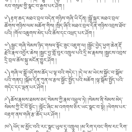
རབ་གསུམ་གྱི་སྣང་བ་རྒྱས་པར་ཤོག །
༦༽རྟག་ཆད་མཐའ་བྲལ་བདེན་གཉིས་གཞི་ཡི་དོན། །སྒྲོ་སྐུར་མཐའ་བྲལ་
ཚོགས་གཉིས་ལམ་མཆོག་གིས། །སྲིད་ཞིའི་མཐའ་བྲལ་དོན་གཉིས་འབྲས་ཐོབ་
པའི། །གོལ་འཆུགས་མེད་པའི་ཆོས་དང་འཕྲད་པར་ཤོག །
༧༽སྦྱང་གཞི་སེམས་ཉིད་གསལ་སྟོང་ཟུང་འཇུག་ལ། །སྦྱོང་བྱེད་ཕྱག་ཆེན་རྡོ་
རྗེའི་རྣལ་འབྱོར་ཆེས། །སྦྱང་བྱ་གློ་བུར་འཁྲུལ་པའི་དྲི་མ་རྣམས། །སྦྱངས་འབྲས་
དྲི་བྲལ་ཆོས་སྐུ་མངོན་གྱུར་ཤོག །
༨༽གཞི་ལ་སྒྲོ་འདོགས་ཆོད་པ་ལྟ་བའི་གདེང་། །དེ་ལ་མ་ཡེངས་སྐྱོང་བ་སྒོམ་
པའི་གནད། །སྒོམ་དོན་ཀུན་ལ་རྩལ་སྦྱོང་སྤྱོད་པའི་མཆོག །ལྟ་སྒོམ་སྤྱོད་པའི་
གདེང་དང་ལྡན་པར་ཤོག །
༩༽ཆོས་རྣམས་ཐམས་ཅད་སེམས་ཀྱི་རྣམ་འཕྲུལ་ཏེ། །སེམས་ནི་སེམས་མེད་
སེམས་ཀྱི་ངོ་བོ་སྟོང་། །སྟོང་ཞིང་མ་འགགས་ཅིར་ཡང་སྣང་བ་སྟེ། །ལེགས་པར་
བརྟག་ནས་གཞི་རྩ་ཆོད་པར་ཤོག །
༡༠༽ཡོད་མ་མྱོང་བའི་རང་སྣང་ཡུལ་དུ་འཁྲུལ། །མ་རིག་དབང་གིས་རང་རིག་