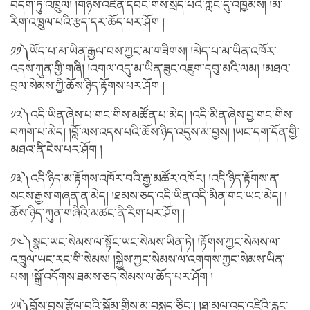
བདག་ཏུ་འཁྲུལ། །གཉིས་འཛིན་དབང་གིས་སྲིད་པའི་ཀློང་དུ་འཁྱམས། །མ་
རིག་འཁྲུལ་པའི་རྩད་དར་ཆོད་པར་ཤོག །
༡༡༽ཡོད་པ་མ་ཡིན་རྒྱལ་བས་ཀྱང་མ་གཟིགས། །མེད་པ་མ་ཡིན་འཁོར་
འདས་ཀུན་གྱི་གཞི། །འགལ་འདུ་མ་ཡིན་ཟུང་འཇུག་དབུ་མའི་ལམ། །མཐའ་
བྲལ་སེམས་ཀྱི་ཆོས་ཉིད་རྟོགས་པར་ཤོག །
༡༢༽འདི་ཡིན་ཞེས་པ་གང་གིས་མཚོན་པ་མེད། །འདི་མིན་ཞེས་བྱ་གང་གིས་
བཀག་པ་མེད། །བློ་ལས་འདས་པའི་ཆོས་ཉིད་འདུས་མ་བྱས། །ཡང་དག་དོན་གྱི་
མཐའ་ནི་ངེས་པར་ཤོག །
༡༣༽འདི་ཉིད་མ་རྟོགས་འཁོར་བའི་རྒྱ་མཚོར་འཁོར། །འདི་ཉིད་རྟོགས་ན་
སངས་རྒྱས་གཞན་ན་མེད། །ཐམས་ཅད་འདི་ཡིན་འདི་མིན་གང་ཡང་མེད། །
ཆོས་ཉིད་ཀུན་གཞིའི་མཚང་ནི་རིག་པར་ཤོག །
༡༤༽སྣང་ཡང་སེམས་ལ་སྟོང་ཡང་སེམས་ཡིན་ཏེ། །རྟོགས་ཀྱང་སེམས་ལ་
འཁྲུལ་ཡང་རང་གི་སེམས། །སྐྱེས་ཀྱང་སེམས་ལ་འགགས་ཀྱང་སེམས་ཡིན་
པས། །སྒྲོ་འདོགས་ཐམས་ཅད་སེམས་ལ་ཆོད་པར་ཤོག །
༡༥༽བློས་བྱས་རྩོལ་བའི་སྒོམ་གྱིས་མ་བསླད་ཅིང་། །ཐ་མལ་འདུ་འཛིའི་རླུང་