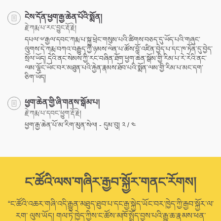
ངེས་དོན་ཕྱག་རྒྱ་ཆེན་པོའི་སྨོན།
རྗེ་ཀརྨ་པ་རང་བྱུང་རྡོ་རྗེ།
དཔལ་༧་རྒྱལ་དབང་ཀརྨ་པ་སྐུ་ཕྲེང་གསུམ་པའི་ཚིགས་བཅད་དུ་ཡོད་པའི་གཞུང་
ལུགས་དེ་ཀརྨ་བཀའ་བརྒྱུད་ཀྱི་ཉམས་ལེན་པ་ཚོས་བློ་འཛིན་བྱེད་པ་དང་ཁ་ཏོན་དུ་བྱེད་
སྲོལ་ཡོད། དེའི་ནང་སེམས་ཀྱི་རང་བཞིན་ཐོག་ཕྱག་ཆེན་སྒོམ་གྱི་རིམ་པ་རེ་རེའི་ནང་
ལམ་ལྷོང་ཡོང་བར་མཐུན་པའི་རྐྱེན་རྣམས་ཐོབ་པའི་སྨོན་ལམ་གྱི་རིམ་པ་མང་དག་
ཅིག་ཡོད།
ཕྱག་ཆེན་གྱི་ཞི་གནས་སྒོམ་པ།
རྗེ་ཀརྨ་པ་དབང་ཕྱུག་རྡོ་རྗེ།
ཕྱག་རྒྱ་ཆེན་པོ་མ་རིག་མུན་སེལ། - དུམ་བུ། ༢ / ༤
ང་ཚོའི་ལས་གཞིར་རྒྱབ་སྐྱོར་གནང་རོགས།
“ང་ཚོའི་འཆར་གཞི་འདི་རྒྱུན་མཐུད་ཐུབ་པ་དང་རྒྱ་སྐྱེད་ཡོང་བར་ཁྱེད་ཀྱི་རྒྱབ་སྐྱོར་ལ་
རག་ ལུས་ཡོད། གལ་ཏེ་ཁྱེད་ཀྱིས་ང་ཚོས་མཁོ་སྤྲོད་བྱས་པའི་རྒྱུ་ཆ་རྣམས་ཕན་