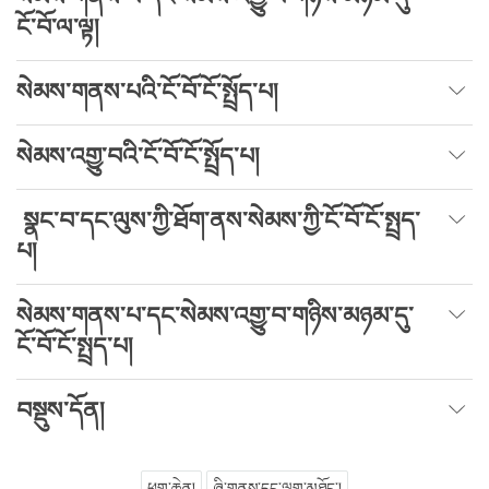
ངོ་བོ་ལ་ལྟ།
སེམས་གནས་པའི་ངོ་བོ་ངོ་སྤྲོད་པ།
སེམས་འགྱུ་བའི་ངོ་བོ་ངོ་སྤྲོད་པ།
སྣང་བ་དང་ལུས་ཀྱི་ཐོག་ནས་སེམས་ཀྱི་ངོ་བོ་ངོ་སྤྲད་
པ།
སེམས་གནས་པ་དང་སེམས་འགྱུ་བ་གཉིས་མཉམ་དུ་
ངོ་བོ་ངོ་སྤྲད་པ།
བསྡུས་དོན།
ཕྱག་ཆེན།
ཞི་གནས་དང་ལྷག་མཐོང་།