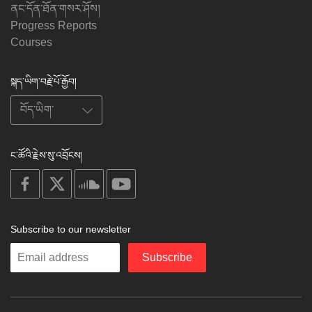
ནང་དོན་ཐོན་གསར་ཤོས།
Progress Reports
Courses
སྐད་ཡིག་བརྗེ་པོ་རྒྱོབ།
ང་ཚོའི་རྗེས་སུ་འབྲོངས།
on
on
on
on
facebook
X
soundcloud
youtube
Subscribe to our newsletter
Enter
Subscribe
your
email