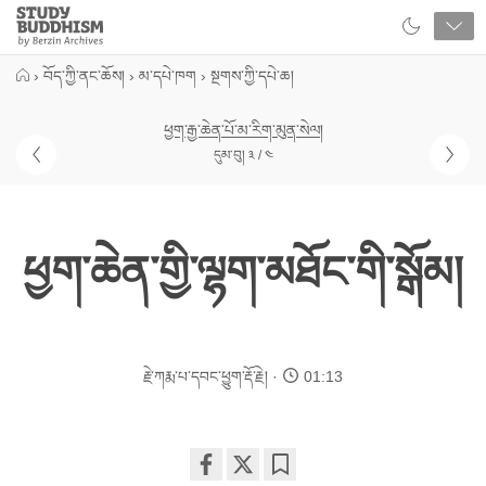
Close
Study
Buddhism
Home
›
བོད་ཀྱི་ནང་ཆོས།
›
མ་དཔེ་ཁག
›
སྔགས་ཀྱི་དཔེ་ཆ།
ཕྱག་རྒྱ་ཆེན་པོ་མ་རིག་མུན་སེལ།
དུམ་བུ། ༣ / ༤
ཕྱག་ཆེན་གྱི་ལྷག་མཐོང་གི་སྒོམ།
རྗེ་ཀརྨ་པ་དབང་ཕྱུག་རྡོ་རྗེ།
01:13