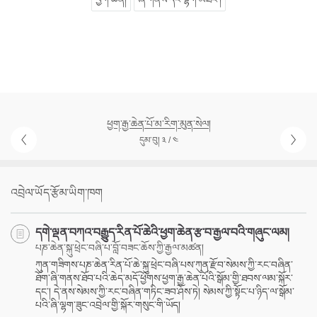
ཕྱག་རྒྱ་ཆེན་པོ་མ་རིག་མུན་སེལ།
དུམ་བུ། ༣ / ༤
འབྲེལ་ཡོད་རྩོམ་ཡིག་ཁག
དགེ་ལྡན་བཀའ་བརྒྱུད་རིན་པོ་ཆེའི་ཕྱག་ཆེན་རྩ་བ་རྒྱལ་བའི་གཞུང་ལམ།
པཎ་ཆེན་སྐུ་ཕྲེང་བཞི་པ་བློ་བཟང་ཆོས་ཀྱི་རྒྱལ་མཚན།
ཀུན་གཟིགས་པཎ་ཆེན་རིན་པོ་ཆེ་སྐུ་ཕྲེང་བཞི་པས་ཀུན་རྫོབ་སེམས་ཀྱི་རང་བཞིན་
ཐོག་ཞི་གནས་ཐོབ་པའི་ཆེད་མདོ་ཕྱོགས་ཕྱག་རྒྱ་ཆེན་པོའི་སྒོམ་གྱི་ཐབས་ལམ་སྐོར་
དང་། དེ་ནས་སེམས་ཀྱི་རང་བཞིན་གཏིང་ཟབ་ཤོས་ཏེ། སེམས་ཀྱི་སྟོང་པ་ཉིད་ལ་སྒོམ་
པའི་ཞི་ལྷག་ཟུང་འབྲེལ་གྱི་སྐོར་གསུང་གི་ཡོད།