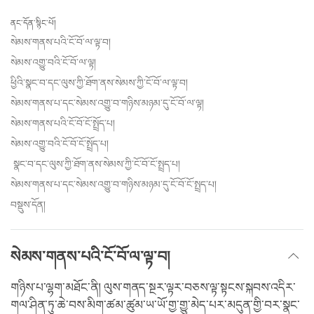
Share
Bookmark
on
ནང་དོན་སྙིང་པོ།
facebook
སེམས་གནས་པའི་ངོ་བོ་ལ་ལྟ་བ།
སེམས་འགྱུ་བའི་ངོ་བོ་ལ་ལྟ།
ཕྱིའི་སྣང་བ་དང་ལུས་ཀྱི་ཐོག་ནས་སེམས་ཀྱི་ངོ་བོ་ལ་ལྟ་བ།
སེམས་གནས་པ་དང་སེམས་འགྱུ་བ་གཉིས་མཉམ་དུ་ངོ་བོ་ལ་ལྟ།
སེམས་གནས་པའི་ངོ་བོ་ངོ་སྤྲོད་པ།
སེམས་འགྱུ་བའི་ངོ་བོ་ངོ་སྤྲོད་པ།
སྣང་བ་དང་ལུས་ཀྱི་ཐོག་ནས་སེམས་ཀྱི་ངོ་བོ་ངོ་སྤྲད་པ།
སེམས་གནས་པ་དང་སེམས་འགྱུ་བ་གཉིས་མཉམ་དུ་ངོ་བོ་ངོ་སྤྲད་པ།
བསྡུས་དོན།
སེམས་གནས་པའི་ངོ་བོ་ལ་ལྟ་བ།
གཉིས་པ་ལྷག་མཐོང་ནི། ལུས་གནད་སྔར་ལྟར་བཅས་ལྟ་སྟངས་སྐབས་འདིར་
གལ་ཤིན་ཏུ་ཆེ་བས་མིག་ཚམ་ཚུམ་ཡ་ཡོ་གྱ་གྱུ་མེད་པར་མདུན་གྱི་བར་སྣང་