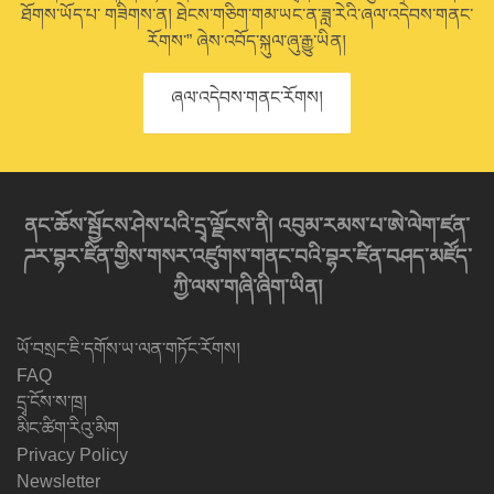
ཐོགས་ཡོད་པ་ གཟིགས་ན། ཐེངས་གཅིག་གམ་ཡང་ན་ཟླ་རེའི་ཞལ་འདེབས་གནང་
རོགས་” ཞེས་འབོད་སྐུལ་ཞུ་རྒྱུ་ཡིན།
ཞལ་འདེབས་གནང་རོགས།
ནང་ཆོས་སྦྱོངས་ཤེས་པའི་དྲྭ་ལྗོངས་ནི། འབུམ་རམས་པ་ཨེ་ལེག་ཛན་
ཌར་བྷར་ཛིན་གྱིས་གསར་འཛུགས་གནང་བའི་བྷར་ཛིན་བཤད་མཛོད་
ཀྱི་ལས་གཞི་ཞིག་ཡིན།
ཡོ་བསྲང་ཇི་དགོས་ཡ་ལན་གཏོང་རོགས།
FAQ
དྲྭ་ངོས་ས་ཁྲ།
མིང་ཚིག་རིའུ་མིག
Privacy Policy
Newsletter