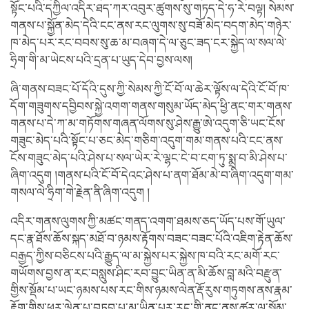
སྟོང་པའི་དཀྱིལ་འདིར་ཐད་ཀར་འབུར་ཚུགས་སུ་གཏད་དེ་ཧ་རེ་བལྟ། སེམས་
གནས་པ་སྐྱོན་མེད་དེའི་ངང་ནས་རང་ལུགས་སུ་བཟོ་མེད་བདག་མེད་གཉེར་
ཁ་མེད་པར་རང་བབས་སུ་ཆ་མ་བཞག་དེ་ལ་ཅུང་ཟད་ངར་སྐྱེད་ལ་སལ་ལེ་
ཧྲིག་གི་མ་ཡེངས་པའི་དྲན་པ་ཡུད་དེབ་བྱས་ལས།
ཞི་གནས་བཟང་པོ་དོའི་དུས་ཀྱི་སེམས་ཀྱི་ངོ་བོ་ལ་ཆེར་ལྟོས་ལ་དེའི་ངོ་བོ་ཁ་
དོག་གཟུགས་དབྱིབས་སྐྱེ་འགག་གནས་གསུམ་ཡོད་མེད་ཕྱི་ནང་གར་གནས་
གནས་པ་དེ་ཀ་མ་གཏོགས་གཞན་ལོགས་སུ་ཤེས་རྒྱུ་ཨེ་འདུག་ཅི་ཡང་ངོས་
གཟུང་མེད་པའི་སྟོང་པ་ཅང་མེད་གཅིག་འདུག་གམ་གནས་པའི་ངང་ནས་
ངོས་གཟུང་མེད་པའི་ཤེས་པ་སལ་ཡེར་རེ་ལྷང་ངེ་བ་ངག་ཏུ་སྨྲ་བ་མི་ཤེས་པ་
ཞིག་འདུག །གནས་པའི་ངོ་བོ་དེའང་ཤེས་པ་ནག་ཐོམ་མེ་བ་ཞིག་འདུག་གམ་
གསལ་ལེ་ཧྲིག་གེ་རྗེན་ནི་ཞིག་འདུག །
འདིར་གནས་ལུགས་ཀྱི་མཚང་གནད་འགག་ཐམས་ཅད་ཡོད་པས་གོ་ཡུལ་
དང་རྣ་ཐོས་ཆོས་སྐད་མཐོ་བ་ཉམས་རྟོགས་བཟང་བཟང་པོའི་འཇིག་རྟེན་ཆོས་
བརྒྱད་ཀྱིས་བཅིངས་པའི་རྒྱུད་ལ་མ་སྐྱེས་པར་སྐྱེས་ཁ་བའི་རང་མགོ་རང་
གཡོགས་བྱས་ན་རང་བསླུས་ཤིང་རབ་བྱུང་ཡིན་ན་མི་ཆོས་བླ་མའི་བརྫུན་
གྱིས་སྡོམ་པ་ཡང་ཉམས་པས་རང་གིས་ཉམས་ལེན་རྡོ་རུས་གཏུགས་ནས་རྣམ་
རྟོག་གིས་ཕར་ལྷེན་པ་བཏབ་པ་མ་ཡིན་པར་རང་གི་ནང་ནས་ཚུར་ལ་སྒོམ་