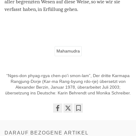
aller begrenzten Wesen auf diese Weise, so wie wir sie
verfasst haben, in Erfüllung gehen.
Mahamudra
“Nges-don phyag-rgya chen-po'i smon-lam”, Der dritte Karmapa
Rangjung-Dorje (Kar-ma Rang-byung rdo-rje) übersetzt von
Alexander Berzin, Januar 1978, überarbeitet Juli 2003;
übersetzung ins Deutsche: Karin Behrendt und Monika Schreiber.
Share
Bookmark
on
facebook
DARAUF BEZOGENE ARTIKEL