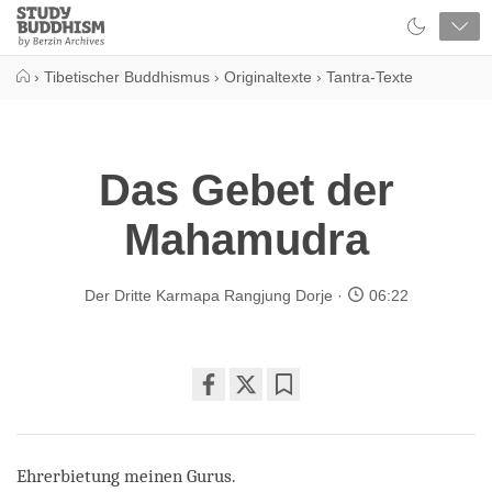
Close
Study
Buddhism
Home
›
Tibetischer Buddhismus
›
Originaltexte
›
Tantra-Texte
Das Gebet der
Mahamudra
Der Dritte Karmapa Rangjung Dorje
06:22
Share
Bookmark
on
facebook
Ehrerbietung meinen Gurus.