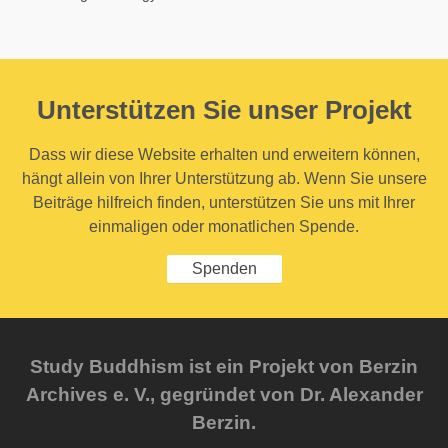
Unterstützen Sie unser Projekt
Dass wir diese Website erhalten und erweitern können,
hängt allein von Ihrer Unterstützung ab. Wenn Sie unsere
Beiträge hilfreich finden, unterstützen Sie uns mit Ihrer
einmaligen oder monatlichen Spende.
Spenden
Study Buddhism ist ein Projekt von Berzin
Archives e. V., gegründet von Dr. Alexander
Berzin.