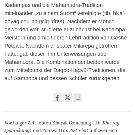
Kadampas und die Mahamudra-Tradition
miteinander „zu einem Strom“ vereinigte (tib. bKa’-
phyag chu-bo gcig-’dres). Nachdem er Mönch
geworden war, studierte er zunächst bei Kadampa-
Meistern und erhielt deren Lehrtradition von Geshe
Potowa. Nachdem er später Milarepa getroffen
hatte, gab dieser ihm Unterweisungen über
Mahamudra. Die Kombination der beiden wurde
zum Mittelpunkt der Dagpo-Kagyü-Traditionen, die
auf Gampopa und dessen Schüler zurückgehen.
Share
Bookmark
on
facebook
Vor langer Zeit lebten Kharak Gomchung (tib.
Kha-rag
sgom-chung
) und Potowa (tib.
Po-to-ba
) auf zwei sich