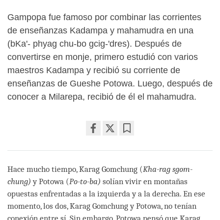
Gampopa fue famoso por combinar las corrientes
de enseñanzas Kadampa y mahamudra en una
(bKa'- phyag chu-bo gcig-'dres). Después de
convertirse en monje, primero estudió con varios
maestros Kadampa y recibió su corriente de
enseñanzas de Gueshe Potowa. Luego, después de
conocer a Milarepa, recibió de él el mahamudra.
Share
Bookmark
on
facebook
Hace mucho tiempo, Karag Gomchung (
Kha-rag sgom-
chung)
y Potowa (
Po-to-ba)
solían vivir en montañas
opuestas enfrentadas a la izquierda y a la derecha. En ese
momento, los dos, Karag Gomchung y Potowa, no tenían
conexión entre sí. Sin embargo, Potowa pensó que Karag