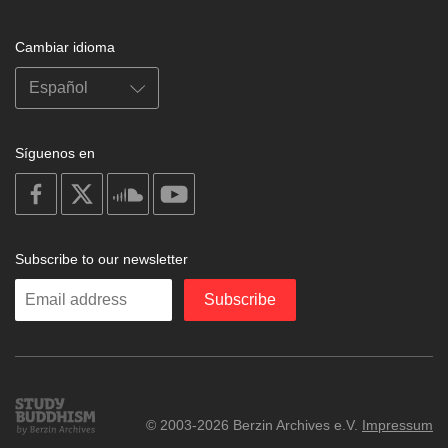
Cambiar idioma
Síguenos en
on
on
on
on
facebook
X
soundcloud
youtube
Subscribe to our newsletter
Enter
Subscribe
your
email
Study
© 2003-2026 Berzin Archives e.V.
Impressum
Buddhism