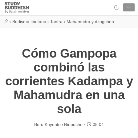
Close
Study
Buddhism
Home
›
Budismo tibetano
›
Tantra
›
Mahamudra y dzogchen
Cómo Gampopa
combinó las
corrientes Kadampa y
Mahamudra en una
sola
Beru Khyentse Rinpoche
05:04