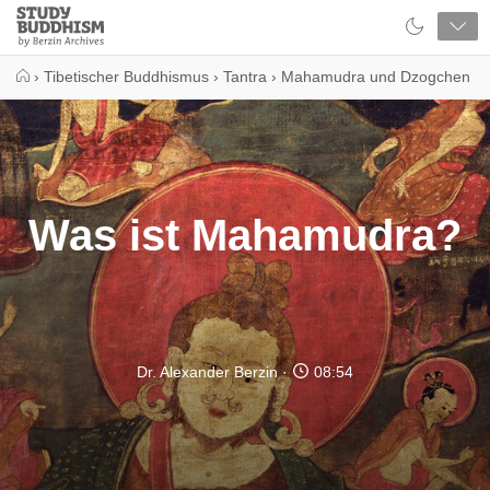
Close
Study
Buddhism
Home
›
Tibetischer Buddhismus
›
Tantra
›
Mahamudra und Dzogchen
Was ist Mahamudra?
Dr. Alexander Berzin
08:54