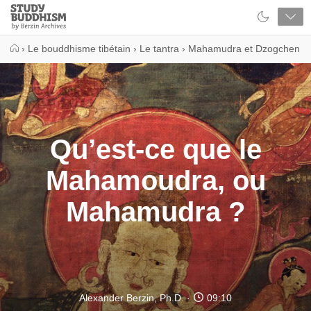
Close
Study
Buddhism
Home
›
Le bouddhisme tibétain
›
Le tantra
›
Mahamudra et Dzogchen
Qu’est-ce que le
Mahamoudra, ou
Mahamudra ?
Alexander Berzin, Ph.D.
09:10