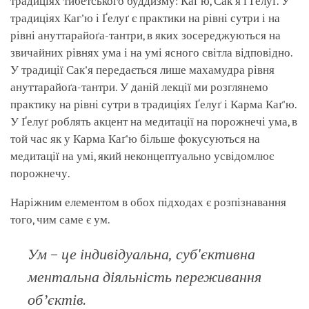
традиціях тибетського буддизму: Каґ'ю, Сак'я і Ґелуґ. У
традиціях Каг'ю і Ґелуґ є практики на рівні сутри і на
рівні ануттарайоґа-тантри, в яких зосереджуються на
звичайних рівнях ума і на умі ясного світла відповідно.
У традиції Сак'я передається лише махамудра рівня
ануттарайоґа-тантри. У даній лекції ми розглянемо
практику на рівні сутри в традиціях Ґелуґ і Карма Каґ'ю.
У Ґелуґ роблять акцент на медитації на порожнечі ума, в
той час як у Карма Каґ'ю більше фокусуються на
медитації на умі, який неконцептуально усвідомлює
порожнечу.
Наріжним елементом в обох підходах є розпізнавання
того, чим саме є ум.
Ум – це індивідуальна, суб'єктивна
ментальна діяльність переживання
обʼєктів.