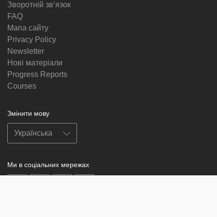
Зворотній звʼязок
FAQ
Мапа сайту
Privacy Policy
Newsletter
Нові матеріали
Progress Reports
Courses
Змінити мову
Ми в соціальних мережах
on
on
on
on
facebook
X
soundcloud
youtube
Subscribe to our newsletter