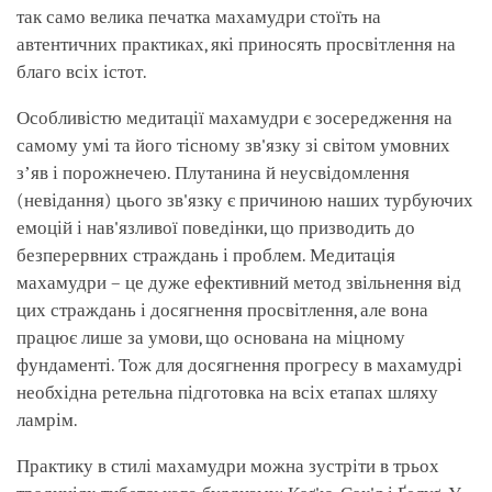
так само велика печатка махамудри стоїть на
автентичних практиках, які приносять просвітлення на
благо всіх істот.
Особливістю медитації махамудри є зосередження на
самому умі та його тісному зв'язку зі світом умовних
зʼяв і порожнечею. Плутанина й неусвідомлення
(невідання) цього зв'язку є причиною наших турбуючих
емоцій і нав'язливої поведінки, що призводить до
безперервних страждань і проблем. Медитація
махамудри – це дуже ефективний метод звільнення від
цих страждань і досягнення просвітлення, але вона
працює лише за умови, що основана на міцному
фундаменті. Тож для досягнення прогресу в махамудрі
необхідна ретельна підготовка на всіх етапах шляху
ламрім.
Практику в стилі махамудри можна зустріти в трьох