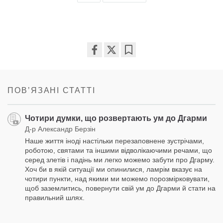
Share
Bookmark
on
facebook
ПОВʼЯЗАНІ СТАТТІ
Чотири думки, що розвертають ум до Дгарми
Д-р Александр Берзін
Наше життя іноді настільки перезаповнене зустрічами,
роботою, святами та іншими відволікаючими речами, що
серед злетів і падінь ми легко можемо забути про Дгарму.
Хоч би в якій ситуації ми опинилися, ламрім вказує на
чотири пункти, над якими ми можемо порозмірковувати,
щоб заземлитись, повернути свій ум до Дгарми й стати на
правильний шлях.