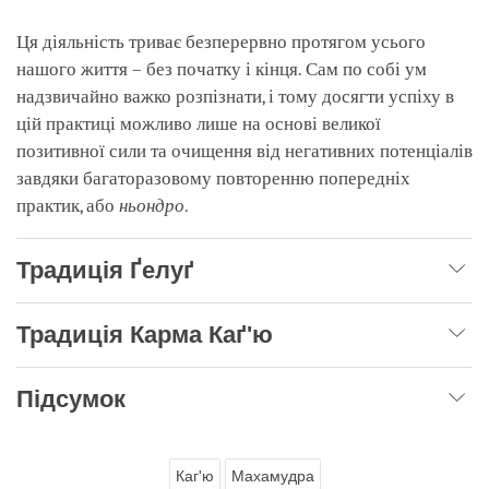
Ця діяльність триває безперервно протягом усього
нашого життя – без початку і кінця. Сам по собі ум
надзвичайно важко розпізнати, і тому досягти успіху в
цій практиці можливо лише на основі великої
позитивної сили та очищення від негативних потенціалів
завдяки багаторазовому повторенню попередніх
практик, або
ньондро
.
Традиція Ґелуґ
Традиція Карма Каґ'ю
Підсумок
Каг'ю
Махамудра