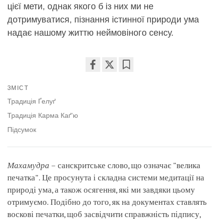
цієї мети, однак якого б із них ми не
дотримуватися, пізнання істинної природи ума
надає нашому життю неймовіного сенсу.
Share
Bookmark
ЗМІСТ
on
facebook
Традиція Ґелуґ
Традиція Карма Каґ'ю
Підсумок
Махамудра
– санскритське слово, що означає "велика
печатка". Це просунута і складна системи медитації на
природі ума, а також осягення, які ми завдяки цьому
отримуємо. Подібно до того, як на документах ставлять
воскові печатки, щоб засвідчити справжність підпису,