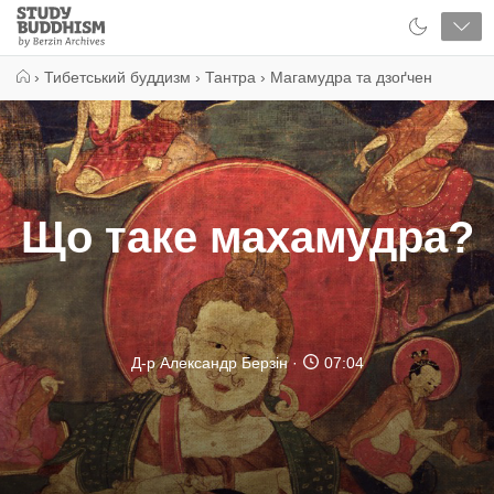
Close
Study
Buddhism
Home
›
Тибетський буддизм
›
Тантра
›
Магамудра та дзоґчен
Що таке махамудра?
Д-р Александр Берзін
07:04