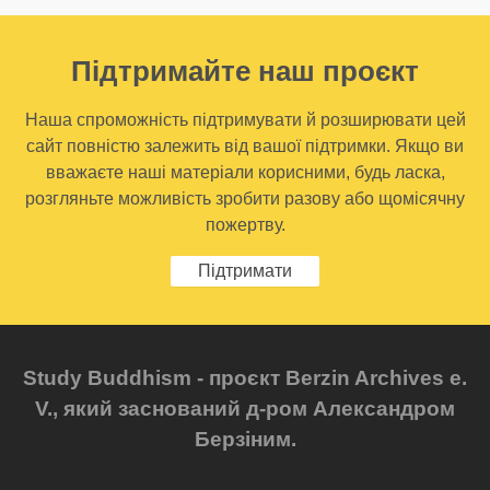
Підтримайте наш проєкт
Наша спроможність підтримувати й розширювати цей
сайт повністю залежить від вашої підтримки. Якщо ви
вважаєте наші матеріали корисними, будь ласка,
розгляньте можливість зробити разову або щомісячну
пожертву.
Підтримати
Study Buddhism - проєкт Berzin Archives e.
V., який заснований д-ром Александром
Берзіним.